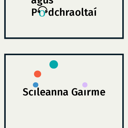
agus
P
dchraoltaí
Scı
leanna Ga
ırme