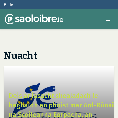
Baile
Nuacht
Deis ar iasacht shealadach le
haghaidh an phoist mar Ard-Rúnaí
na Scoileanna Eorpacha, an