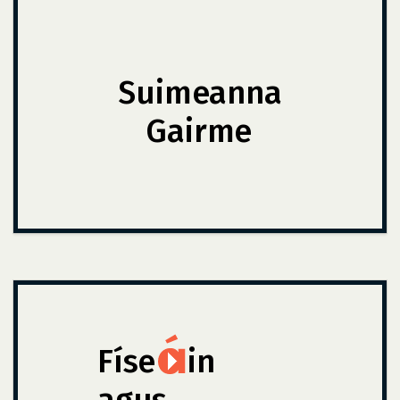
Suimeanna
Gairme
Físe
in