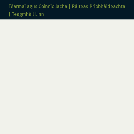
Téarmaí agus Coinníollacha
Ráiteas Príobháideachta
Teagmháil Linn