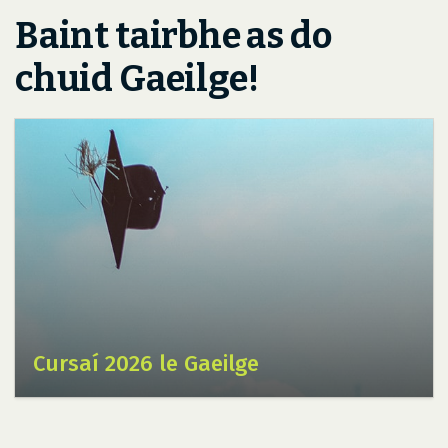
Baint tairbhe as do
chuid Gaeilge!
Cursaí 2026 le Gaeilge