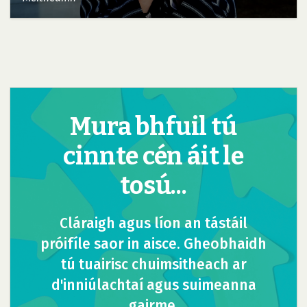
Mura bhfuil tú
cinnte cén áit le
tosú...
Cláraigh agus líon an tástáil
próifíle saor in aisce. Gheobhaidh
tú tuairisc chuimsitheach ar
d'inniúlachtaí agus suimeanna
gairme.