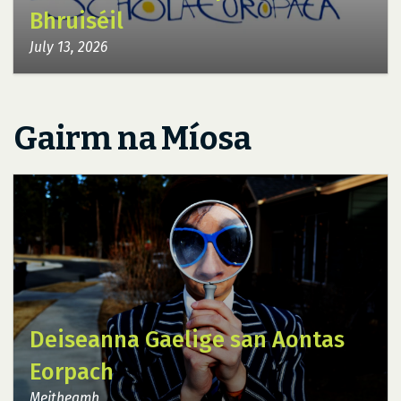
Bhruiséil
July 13, 2026
Gairm na Míosa
Deiseanna Gaelige san Aontas
Eorpach
Meitheamh