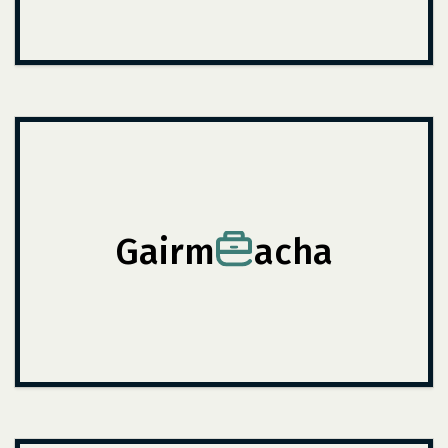
Gairm
acha