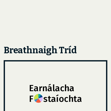
Breathnaigh Tríd
Earnálacha
F
staíochta