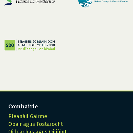
Comhairle
Pleanáil Gairme
Obair agus Fostaíocht
Oideachas agus Oiliúint