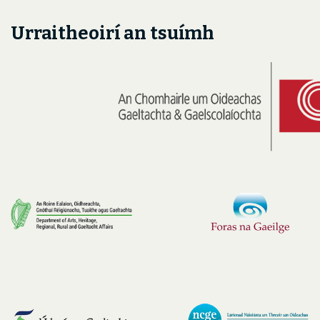
Urraitheoirí an tsuímh