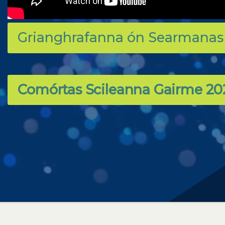
Grianghrafanna ón Searmanas
Comórtas Scileanna Gairme 20