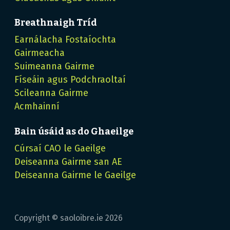
Breathnaigh Tríd
Earnálacha Fostaíochta
Gairmeacha
Suimeanna Gairme
Físeáin agus Podchraoltaí
Scileanna Gairme
Acmhainní
Bain úsáid as do Ghaeilge
Cúrsaí CAO le Gaeilge
Deiseanna Gairme san AE
Deiseanna Gairme le Gaeilge
Copyright © saoloibre.ie
2026