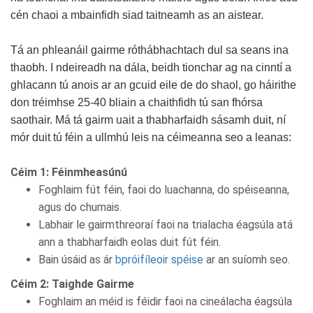
cén chaoi a mbainfidh siad taitneamh as an aistear.
Tá an phleanáil gairme róthábhachtach dul sa seans ina
thaobh. I ndeireadh na dála, beidh tionchar ag na cinntí a
ghlacann tú anois ar an gcuid eile de do shaol, go háirithe
don tréimhse 25-40 bliain a chaithfidh tú san fhórsa
saothair. Má tá gairm uait a thabharfaidh sásamh duit, ní
mór duit tú féin a ullmhú leis na céimeanna seo a leanas:
Céim 1: Féinmheasúnú
Foghlaim fút féin, faoi do luachanna, do spéiseanna,
agus do chumais.
Labhair le gairmthreoraí faoi na trialacha éagsúla atá
ann a thabharfaidh eolas duit fút féin.
Bain úsáid as ár
bpróifíleoir spéise
ar an suíomh seo.
Céim 2: Taighde Gairme
Foghlaim an méid is féidir faoi na cineálacha éagsúla