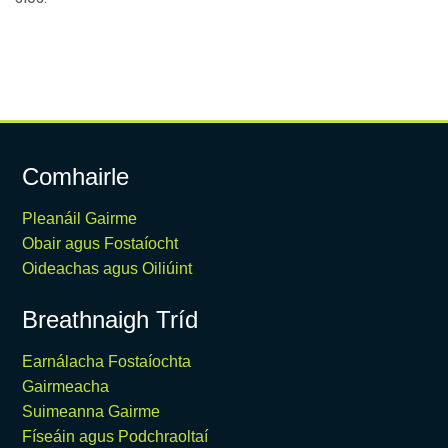
Comhairle
Pleanáil Gairme
Obair agus Fostaíocht
Oideachas agus Oiliúint
Breathnaigh Tríd
Earnálacha Fostaíochta
Gairmeacha
Suimeanna Gairme
Físeáin agus Podchraoltaí