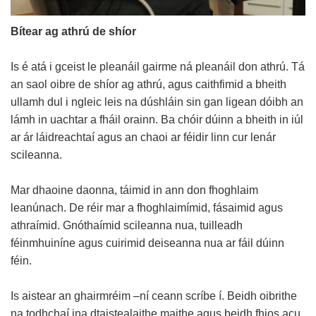
Bítear ag athrú de shíor
Is é atá i gceist le pleanáil gairme ná pleanáil don athrú. Tá
an saol oibre de shíor ag athrú, agus caithfimid a bheith
ullamh dul i ngleic leis na dúshláin sin gan ligean dóibh an
lámh in uachtar a fháil orainn. Ba chóir dúinn a bheith in iúl
ar ár láidreachtaí agus an chaoi ar féidir linn cur lenár
scileanna.
Mar dhaoine daonna, táimid in ann don fhoghlaim
leanúnach. De réir mar a fhoghlaimímid, fásaimid agus
athraímid. Gnóthaímid scileanna nua, tuilleadh
féinmhuiníne agus cuirimid deiseanna nua ar fáil dúinn
féin.
Is aistear an ghairmréim –ní ceann scríbe í. Beidh oibrithe
na todhchaí ina dtaistealaithe maithe agus beidh fhios acu