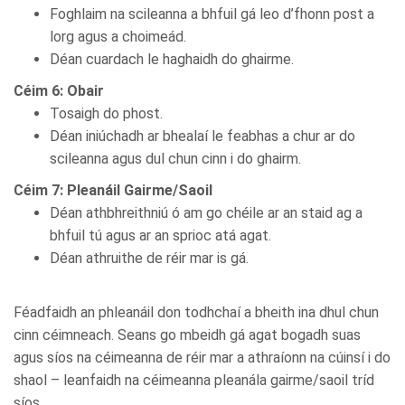
Foghlaim na scileanna a bhfuil gá leo d’fhonn post a
lorg agus a choimeád.
Déan cuardach le haghaidh do ghairme.
Céim 6: Obair
Tosaigh do phost.
Déan iniúchadh ar bhealaí le feabhas a chur ar do
scileanna agus dul chun cinn i do ghairm.
Céim 7: Pleanáil Gairme/Saoil
Déan athbhreithniú ó am go chéile ar an staid ag a
bhfuil tú agus ar an sprioc atá agat.
Déan athruithe de réir mar is gá.
Féadfaidh an phleanáil don todhchaí a bheith ina dhul chun
cinn céimneach. Seans go mbeidh gá agat bogadh suas
agus síos na céimeanna de réir mar a athraíonn na cúinsí i do
shaol – leanfaidh na céimeanna pleanála gairme/saoil tríd
síos.