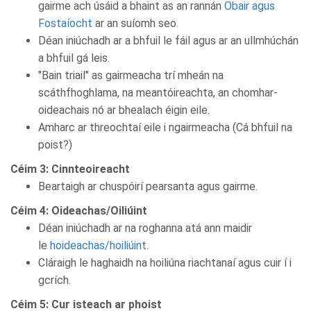
gairme ach úsáid a bhaint as an rannán
Obair agus
Fostaíocht
ar an suíomh seo.
Déan iniúchadh ar a bhfuil le fáil agus ar an ullmhúchán
a bhfuil gá leis.
"Bain triail" as gairmeacha trí mheán na
scáthfhoghlama, na meantóireachta, an chomhar-
oideachais nó ar bhealach éigin eile.
Amharc ar threochtaí eile i ngairmeacha (Cá bhfuil na
poist?)
Céim 3: Cinnteoireacht
Beartaigh ar chuspóirí pearsanta agus gairme.
Céim 4: Oideachas/Oiliúint
Déan iniúchadh ar na roghanna atá ann maidir
le
hoideachas/hoiliúint
.
Cláraigh le haghaidh na hoiliúna riachtanaí agus cuir í i
gcrích.
Céim 5: Cur isteach ar phoist