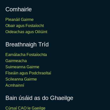
Comhairle
Pleanáil Gairme
Obair agus Fostaíocht
Oideachas agus Oiliúint
Breathnaigh Tríd
Earnálacha Fostaíochta
Gairmeacha
Suimeanna Gairme
Físeáin agus Podchraoltaí
Scileanna Gairme
Acmhainní
Bain úsáid as do Ghaeilge
Cúrsaí CAO le Gaeilge