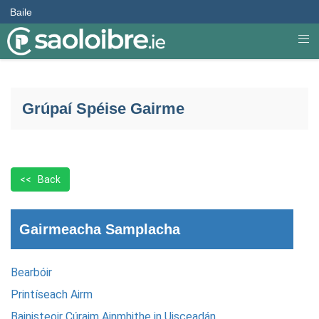
Baile
Grúpaí Spéise Gairme
<< Back
Gairmeacha Samplacha
Bearbóir
Printíseach Airm
Bainisteoir Cúraim Ainmhithe in Uisceadán