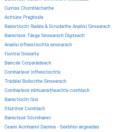
Cuntais Chomhlachaithe
Achtúire Praghsála
Bainistíocht Rialála & Scrúdaithe Anailísí Sinsearach
Bainisteoir Táirge Sinsearach Digiteach
Anailísí infheistíochta sinsearach
Fiontraí Sóisialta
Baincéir Corparáideach
Comhairleoir Infheistíochta
Trádálaí Boilscithe Sinsearach
Comhairleoir inbhuanaitheachta comhlach
Bainistíocht Gnó
Stiúrthóir Comhlach
Bainisteoir Sócmhainní
Ceann Acmhainní Daonna - Seirbhísí airgeadais