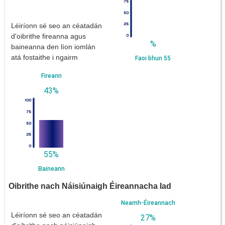
Léiríonn sé seo an céatadán
d'oibrithe fireanna agus
%
baineanna den líon iomlán
atá fostaithe i ngairm
Faoi bhun 55
Fireann
43%
55%
Baineann
Oibrithe nach Náisiúnaigh Éireannacha Iad
Neamh-Éireannach
Léiríonn sé seo an céatadán
27%