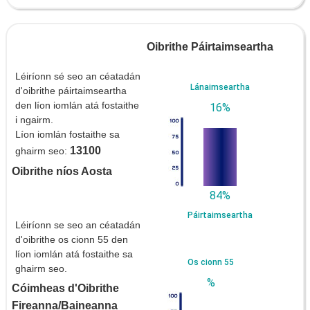
Oibrithe Páirtaimseartha
Léiríonn sé seo an céatadán
Lánaimseartha
d'oibrithe páirtaimseartha
den líon iomlán atá fostaithe
16%
i ngairm.
Líon iomlán fostaithe sa
13100
ghairm seo:
Oibrithe níos Aosta
84%
Páirtaimseartha
Léiríonn se seo an céatadán
d'oibrithe os cionn 55 den
líon iomlán atá fostaithe sa
Os cionn 55
ghairm seo.
%
Cóimheas d'Oibrithe
Fireanna/Baineanna