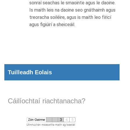
sonraí seachas le smaointe agus le daoine.
Is maith leis na daoine seo gnáthaimh agus
treoracha soiléire, agus is maith leo fíricí
agus figiúirí a sheiceáil.
Tuilleadh Eolais
Cáilíochtaí riachtanacha?