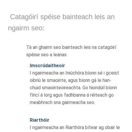
Catagóirí spéise bainteach leis an
ngairm seo:
Tá an ghairm seo bainteach leis na catagóirí
spéise seo a leanas.
Imscrúdaitheoir
I ngairmeacha an Iniúchóra bíonn sé i gceist
oibriú le smaointe, agus bíonn gá le han-
chuid smaointeoireachta. Go hiondúil bíonn
fíricí á lorg agus fadhbanna á réiteach go
meabhrach sna gairmeacha seo.
Riarthóir
I ngairmeacha an Riarthóra bítear ag obair le