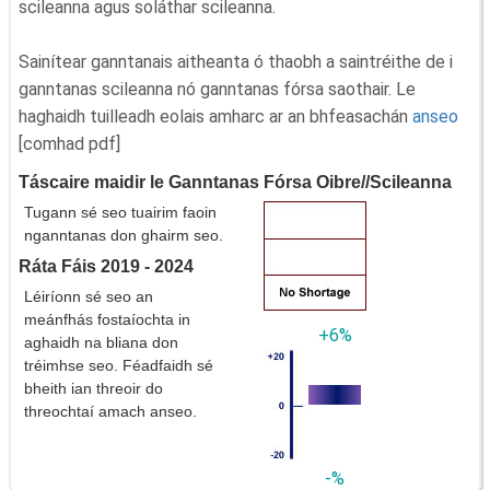
scileanna agus soláthar scileanna.
Sainítear ganntanais aitheanta ó thaobh a saintréithe de i
ganntanas scileanna nó ganntanas fórsa saothair. Le
haghaidh tuilleadh eolais amharc ar an bhfeasachán
anseo
[comhad pdf]
Táscaire maidir le Ganntanas Fórsa Oibre//Scileanna
Tugann sé seo tuairim faoin
nganntanas don ghairm seo.
Ráta Fáis 2019 - 2024
Léiríonn sé seo an
meánfhás fostaíochta in
+6%
aghaidh na bliana don
tréimhse seo. Féadfaidh sé
bheith ian threoir do
threochtaí amach anseo.
-%