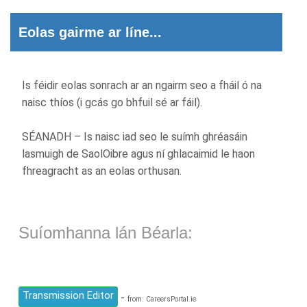
Eolas gairme ar líne...
Is féidir eolas sonrach ar an ngairm seo a fháil ó na
naisc thíos (i gcás go bhfuil sé ar fáil).
SÉANADH – Is naisc iad seo le suímh ghréasáin
lasmuigh de SaolOibre agus ní ghlacaimid le haon
fhreagracht as an eolas orthusan.
Suíomhanna lán Béarla:
Transmission Editor
-
from: CareersPortal.ie