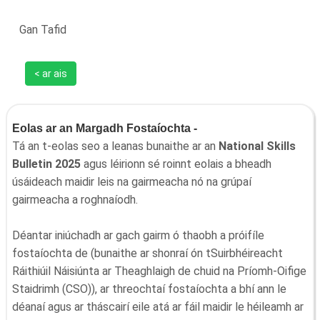
Gan Tafid
< ar ais
Eolas ar an Margadh Fostaíochta -
Tá an t-eolas seo a leanas bunaithe ar an
National Skills
Bulletin 2025
agus léirionn sé roinnt eolais a bheadh
úsáideach maidir leis na gairmeacha nó na grúpaí
gairmeacha a roghnaíodh.
Déantar iniúchadh ar gach gairm ó thaobh a próifíle
fostaíochta de (bunaithe ar shonraí ón tSuirbhéireacht
Ráithiúil Náisiúnta ar Theaghlaigh de chuid na Príomh-Oifige
Staidrimh (CSO)), ar threochtaí fostaíochta a bhí ann le
déanaí agus ar tháscairí eile atá ar fáil maidir le héileamh ar