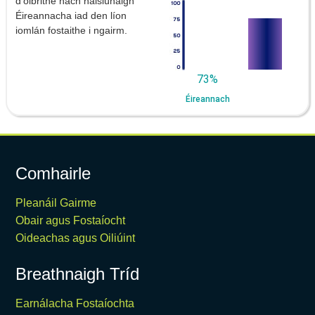
d'oibrithe nach náisiúnaigh
Éireannacha iad den líon
iomlán fostaithe i ngairm.
73%
Éireannach
Comhairle
Pleanáil Gairme
Obair agus Fostaíocht
Oideachas agus Oiliúint
Breathnaigh Tríd
Earnálacha Fostaíochta