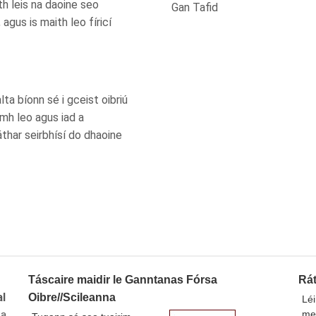
th leis na daoine seo
Gan Tafid
agus is maith leo fíricí
ta bíonn sé i gceist oibriú
amh leo agus iad a
thar seirbhísí do dhaoine
Táscaire maidir le Ganntanas Fórsa
Rát
al
Oibre//Scileanna
Léi
 a
meá