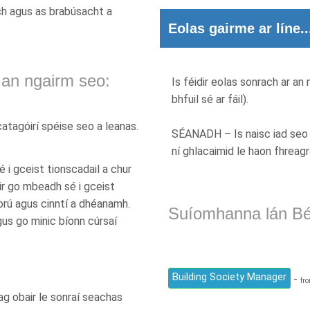
ch agus as brabúsacht a
Eolas gairme ar líne..
 an ngairm seo:
Is féidir eolas sonrach ar an 
bhfuil sé ar fáil).
atagóirí spéise seo a leanas.
SÉANADH – Is naisc iad seo 
ní ghlacaimid le haon fhreag
é i gceist tionscadail a chur
dir go mbeadh sé i gceist
orú agus cinntí a dhéanamh.
Suíomhanna lán Bé
gus go minic bíonn cúrsaí
Building Society Manager
-
fro
ag obair le sonraí seachas