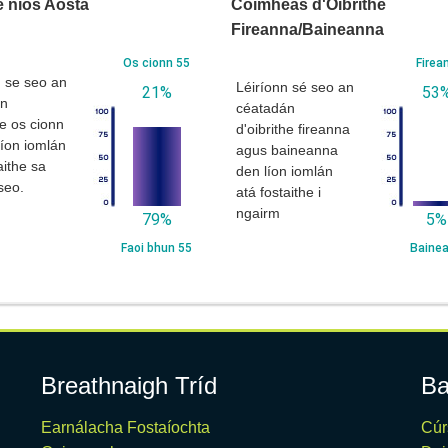
e níos Aosta
Cóimheas d'Oibrithe
Fireanna/Baineanna
Os cionn 55
Firea
n se seo an
Léiríonn sé seo an
21%
53
án
céatadán
he os cionn
d'oibrithe fireanna
líon iomlán
agus baineanna
aithe sa
den líon iomlán
seo.
atá fostaithe i
ngairm
79%
5%
Faoi bhun 55
Baine
Breathnaigh Tríd
Ba
Earnálacha Fostaíochta
Cúr