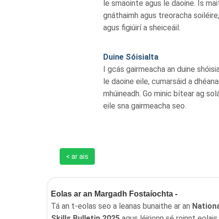
le smaointe agus le daoine. Is mai
gnáthaimh agus treoracha soiléire, 
agus figiúirí a sheiceáil.
Duine Sóisialta
I gcás gairmeacha an duine shóisial
le daoine eile, cumarsáid a dhéan
mhúineadh. Go minic bítear ag solá
eile sna gairmeacha seo.
< ar ais
Eolas ar an Margadh Fostaíochta -
Tá an t-eolas seo a leanas bunaithe ar an
Nation
Skills Bulletin 2025
agus léirionn sé roinnt eolais