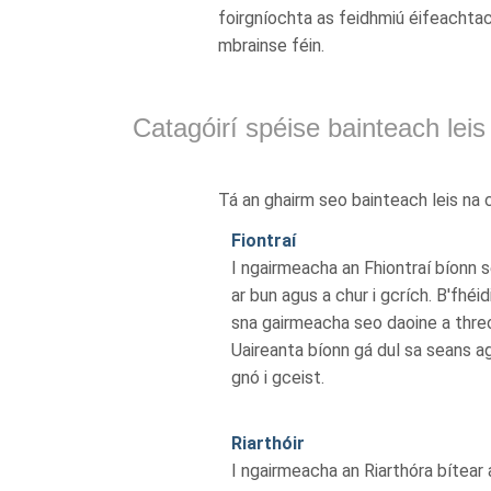
foirgníochta as feidhmiú éifeachta
mbrainse féin.
Catagóirí spéise bainteach leis
Tá an ghairm seo bainteach leis na c
Fiontraí
I ngairmeacha an Fhiontraí bíonn s
ar bun agus a chur i gcrích. B'fhéi
sna gairmeacha seo daoine a thre
Uaireanta bíonn gá dul sa seans a
gnó i gceist.
Riarthóir
I ngairmeacha an Riarthóra bítear 