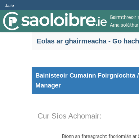
Baile
Gairmthreoir 
Arna solátha
Eolas ar ghairmeacha - Go hacho
Bainisteoir Cumainn Foirgníochta /
Manager
Cur Síos Achomair:
Bíonn an fhreagracht fhoriomlán ar 