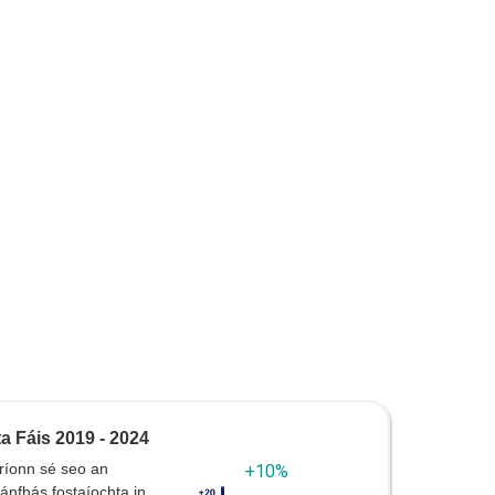
a Fáis 2019 - 2024
ríonn sé seo an
+10%
nfhás fostaíochta in