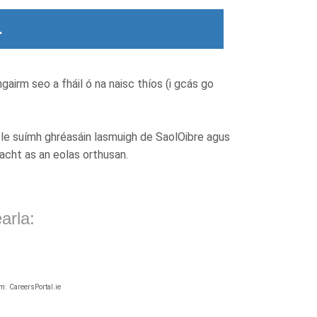
.
ngairm seo a fháil ó na naisc thíos (i gcás go
le suímh ghréasáin lasmuigh de SaolOibre agus
racht as an eolas orthusan.
arla:
m: CareersPortal.ie