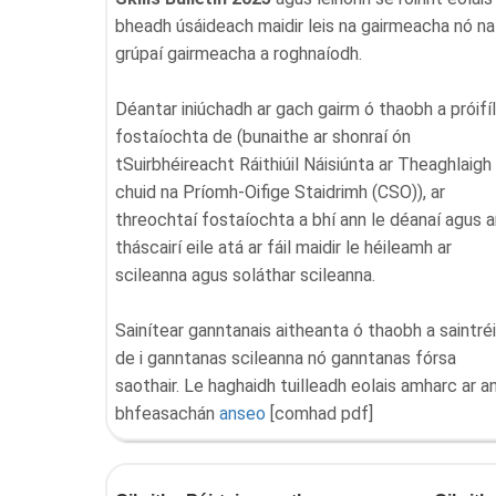
bheadh úsáideach maidir leis na gairmeacha nó na
grúpaí gairmeacha a roghnaíodh.
Déantar iniúchadh ar gach gairm ó thaobh a próifí
fostaíochta de (bunaithe ar shonraí ón
tSuirbhéireacht Ráithiúil Náisiúnta ar Theaghlaigh
chuid na Príomh-Oifige Staidrimh (CSO)), ar
threochtaí fostaíochta a bhí ann le déanaí agus a
tháscairí eile atá ar fáil maidir le héileamh ar
scileanna agus soláthar scileanna.
Sainítear ganntanais aitheanta ó thaobh a saintré
de i ganntanas scileanna nó ganntanas fórsa
saothair. Le haghaidh tuilleadh eolais amharc ar a
bhfeasachán
anseo
[comhad pdf]