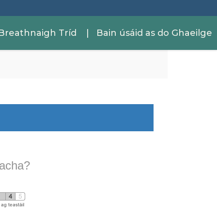
Breathnaigh Tríd
| Bain úsáid as do Ghaeilge
nacha?