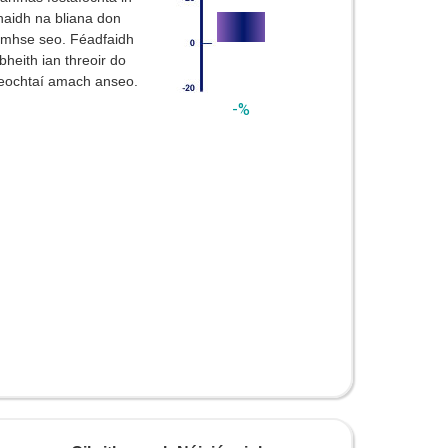
haidh na bliana don
éimhse seo. Féadfaidh
bheith ian threoir do
reochtaí amach anseo.
-%