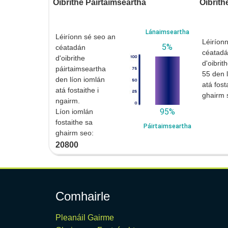
Oibrithe Páirtaimseartha
Oibrith
Lánaimseartha
Léiríonn sé seo an
Léiríon
5%
céatadán
céatad
d'oibrithe
d'oibrit
páirtaimseartha
55 den 
den líon iomlán
atá fost
atá fostaithe i
ghairm 
ngairm.
95%
Líon iomlán
fostaithe sa
Páirtaimseartha
ghairm seo:
20800
Comhairle
Pleanáil Gairme