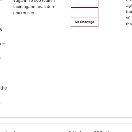
Tugann sé seo tuairim
ag
faoin nganntanas don
tr
ghairm seo.
sé 
th
le
 de
r
ithe
n