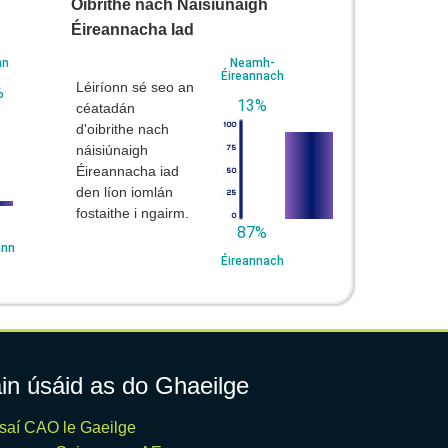
Oibrithe nach Náisiúnaigh
Éireannacha Iad
nn
Neamh-
Éireannach
Léiríonn sé seo an
%
13%
céatadán
d'oibrithe nach
náisiúnaigh
Éireannacha iad
den líon iomlán
fostaithe i ngairm.
87%
ann
Éireannach
in úsáid as do Ghaeilge
saí CAO le Gaeilge