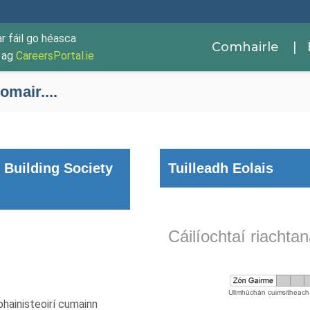
ar fáil go héasca
Comhairle
| 
r ag
CareersPortal.ie
mair....
 Building Society
Tuilleadh Eolais
Cáilíochtaí riachta
bhainisteoirí cumainn