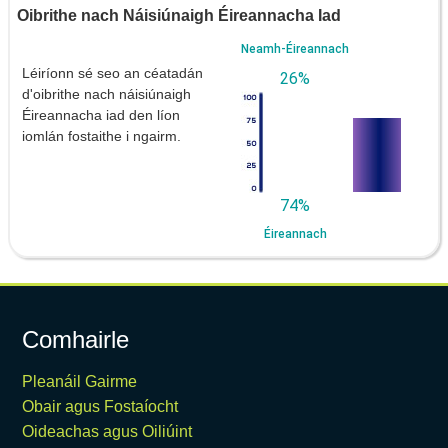
Oibrithe nach Náisiúnaigh Éireannacha Iad
Neamh-Éireannach
Léiríonn sé seo an céatadán
26%
d'oibrithe nach náisiúnaigh
Éireannacha iad den líon
iomlán fostaithe i ngairm.
74%
Éireannach
Comhairle
Pleanáil Gairme
Obair agus Fostaíocht
Oideachas agus Oiliúint