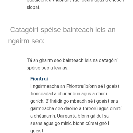
siopaí.
Catagóirí spéise bainteach leis an
ngairm seo:
Tá an ghairm seo bainteach leis na catagóirí
spéise seo a leanas.
Fiontraí
I ngairmeacha an Fhiontraí bíonn sé i gceist
tionscadail a chur ar bun agus a chur i
gcrích. B'fhéidir go mbeadh sé i gceist sna
gairmeacha seo daoine a threorú agus cinntí
a dhéanamh. Uaireanta bíonn gá dul sa
seans agus go minic bíonn cúrsaí gnó i
gceist.