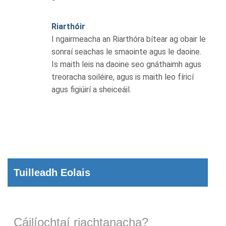
Riarthóir
I ngairmeacha an Riarthóra bítear ag obair le
sonraí seachas le smaointe agus le daoine.
Is maith leis na daoine seo gnáthaimh agus
treoracha soiléire, agus is maith leo fíricí
agus figiúirí a sheiceáil.
Tuilleadh Eolais
Cáilíochtaí riachtanacha?