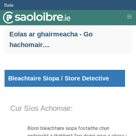
Baile
Eolas ar ghairmeacha - Go
hachomair....
Bleachtaire Siopa / Store Detective
Cur Síos Achomair:
Bíonn bleachtaire siopa fostaithe chun
gadaíocht a thabhairt faoi deara agus a chosc i