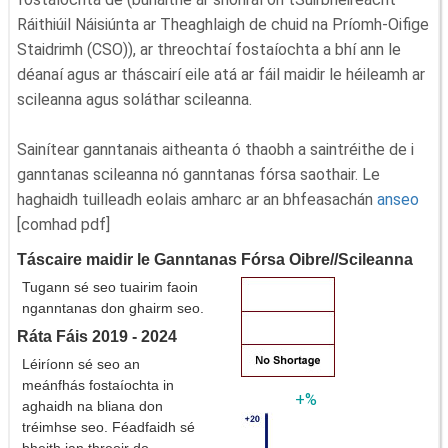
Ráithiúil Náisiúnta ar Theaghlaigh de chuid na Príomh-Oifige
Staidrimh (CSO)), ar threochtaí fostaíochta a bhí ann le
déanaí agus ar tháscairí eile atá ar fáil maidir le héileamh ar
scileanna agus soláthar scileanna.
Sainítear ganntanais aitheanta ó thaobh a saintréithe de i
ganntanas scileanna nó ganntanas fórsa saothair. Le
haghaidh tuilleadh eolais amharc ar an bhfeasachán
anseo
[comhad pdf]
Táscaire maidir le Ganntanas Fórsa Oibre//Scileanna
Tugann sé seo tuairim faoin
nganntanas don ghairm seo.
Ráta Fáis 2019 - 2024
Léiríonn sé seo an
meánfhás fostaíochta in
+%
aghaidh na bliana don
tréimhse seo. Féadfaidh sé