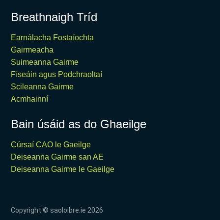
Breathnaigh Tríd
Earnálacha Fostaíochta
Gairmeacha
Suimeanna Gairme
Físeáin agus Podchraoltaí
Scileanna Gairme
Acmhainní
Bain úsáid as do Ghaeilge
Cúrsaí CAO le Gaeilge
Deiseanna Gairme san AE
Deiseanna Gairme le Gaeilge
Copyright © saoloibre.ie
2026