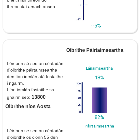
bheith ian threoir do
threochtaí amach anseo.
--5%
Oibrithe Páirtaimseartha
Léiríonn sé seo an céatadán
Lánaimseartha
d'oibrithe páirtaimseartha
den líon iomlán atá fostaithe
18%
i ngairm.
Líon iomlán fostaithe sa
13800
ghairm seo:
Oibrithe níos Aosta
82%
Páirtaimseartha
Léiríonn se seo an céatadán
d'oibrithe os cionn 55 den