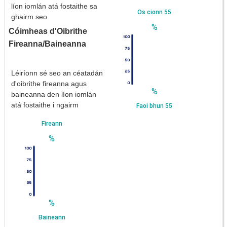
líon iomlán atá fostaithe sa
Os cionn 55
ghairm seo.
%
Cóimheas d'Oibrithe
Fireanna/Baineanna
Léiríonn sé seo an céatadán
d'oibrithe fireanna agus
%
baineanna den líon iomlán
atá fostaithe i ngairm
Faoi bhun 55
Fireann
%
%
Baineann