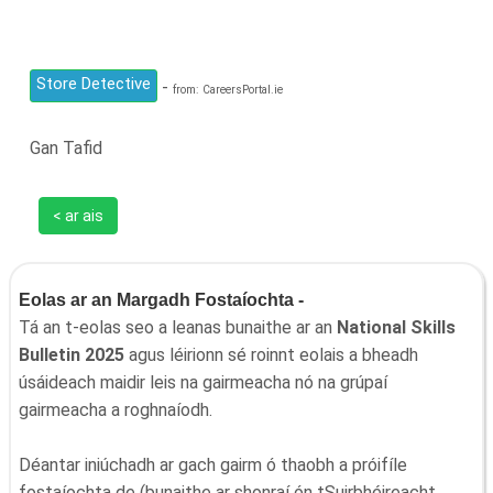
Store Detective
-
from: CareersPortal.ie
Gan Tafid
< ar ais
Eolas ar an Margadh Fostaíochta -
Tá an t-eolas seo a leanas bunaithe ar an
National Skills
Bulletin 2025
agus léirionn sé roinnt eolais a bheadh
úsáideach maidir leis na gairmeacha nó na grúpaí
gairmeacha a roghnaíodh.
Déantar iniúchadh ar gach gairm ó thaobh a próifíle
fostaíochta de (bunaithe ar shonraí ón tSuirbhéireacht