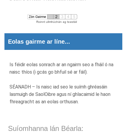
Eolas gairme ar líne...
Is féidir eolas sonrach ar an ngairm seo a fháil ó na
naisc thíos (i gcás go bhfuil sé ar fáil).
SÉANADH – Is naisc iad seo le suímh ghréasáin
lasmuigh de SaolOibre agus ní ghlacaimid le haon
fhreagracht as an eolas orthusan.
Suíomhanna lán Béarla: