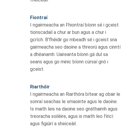
Fiontraí
I ngairmeacha an Fhiontraí bíonn sé i gceist
tionscadail a chur ar bun agus a chur i
gcrích. B'fhéidir go mbeadh sé i gceist sna
gairmeacha seo daoine a threorú agus cinntí
a dhéanamh. Uaireanta bíonn gá dul sa
seans agus go minic bíonn cúrsaí gnó i
gceist.
Riarthóir
I ngairmeacha an Riarthóra bítear ag obair le
sonraí seachas le smaointe agus le daoine.
Is maith leis na daoine seo gnáthaimh agus
treoracha soiléire, agus is maith leo fíricí
agus figiúirí a sheiceáil.