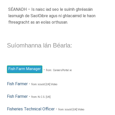
SÉANADH – Is naisc iad seo le suímh ghréasáin
lasmuigh de SaolOibre agus ní ghlacaimid le haon
fhreagracht as an eolas orthusan.
Suíomhanna lán Béarla:
Fish Farm Manager
-
from: CareersPortal.ie
Fish Farmer
-
from: icould [UK] Video
Fish Farmer
-
from: N.C.S. [UK]
Fisheries Technical Officer
-
from: icould [UK] Video