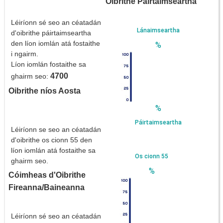
Oibrithe Páirtaimseartha
Léiríonn sé seo an céatadán
Lánaimseartha
d'oibrithe páirtaimseartha
den líon iomlán atá fostaithe
%
i ngairm.
Líon iomlán fostaithe sa
4700
ghairm seo:
Oibrithe níos Aosta
%
Páirtaimseartha
Léiríonn se seo an céatadán
d'oibrithe os cionn 55 den
líon iomlán atá fostaithe sa
Os cionn 55
ghairm seo.
%
Cóimheas d'Oibrithe
Fireanna/Baineanna
Léiríonn sé seo an céatadán