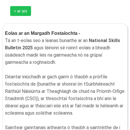
< ar ais
Eolas ar an Margadh Fostaíochta -
Tá an t-eolas seo a leanas bunaithe ar an
National Skills
Bulletin 2025
agus léirionn sé roinnt eolais a bheadh
úsáideach maidir leis na gairmeacha nó na grúpaí
gairmeacha a roghnaíodh.
Déantar iniúchadh ar gach gairm ó thaobh a próifíle
fostaíochta de (bunaithe ar shonraí ón tSuirbhéireacht
Ráithiúil Náisiúnta ar Theaghlaigh de chuid na Príomh-Oifige
Staidrimh (CSO)), ar threochtaí fostaíochta a bhí ann le
déanaí agus ar tháscairí eile atá ar fáil maidir le héileamh ar
scileanna agus soláthar scileanna.
Sainítear ganntanais aitheanta ó thaobh a saintréithe de i