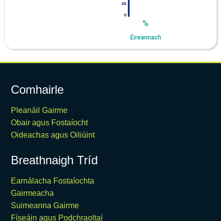
%
Éireannach
Comhairle
Pleanáil Gairme
Obair agus Fostaíocht
Oideachas agus Oiliúint
Breathnaigh Tríd
Earnálacha Fostaíochta
Gairmeacha
Suimeanna Gairme
Físeáin agus Podchraoltaí