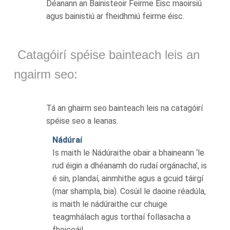
Déanann an Bainisteoir Feirme Éisc maoirsiú
agus bainistiú ar fheidhmiú feirme éisc.
Catagóirí spéise bainteach leis an
ngairm seo:
Tá an ghairm seo bainteach leis na catagóirí
spéise seo a leanas.
Nádúraí
Is maith le Nádúraithe obair a bhaineann ‘le
rud éigin a dhéanamh do rudaí orgánacha’, is
é sin, plandaí, ainmhithe agus a gcuid táirgí
(mar shampla, bia). Cosúil le daoine réadúla,
is maith le nádúraithe cur chuige
teagmhálach agus torthaí follasacha a
fheiceáil.