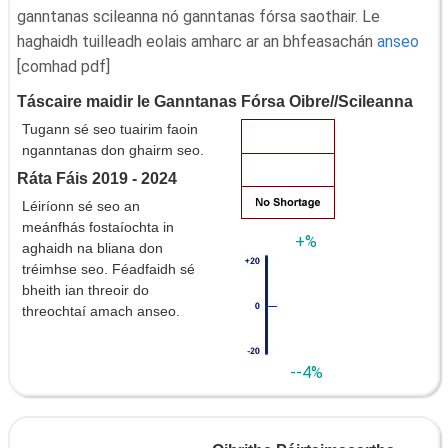
ganntanas scileanna nó ganntanas fórsa saothair. Le
haghaidh tuilleadh eolais amharc ar an bhfeasachán
anseo
[comhad pdf]
Táscaire maidir le Ganntanas Fórsa Oibre//Scileanna
Tugann sé seo tuairim faoin
nganntanas don ghairm seo.
Ráta Fáis 2019 - 2024
Léiríonn sé seo an
meánfhás fostaíochta in
+%
aghaidh na bliana don
tréimhse seo. Féadfaidh sé
bheith ian threoir do
threochtaí amach anseo.
--4%