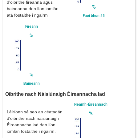
d'oibrithe fireanna agus
%
baineanna den líon iomlán
atá fostaithe i ngairm
Faoi bhun 55
Fireann
%
%
Baineann
Oibrithe nach Náisiúnaigh Éireannacha Iad
Neamh-Éireannach
Léiríonn sé seo an céatadán
%
d'oibrithe nach náisiúnaigh
Éireannacha iad den líon
iomlán fostaithe i ngairm.