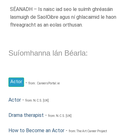
SÉANADH – Is naisc iad seo le suímh ghréasáin
lasmuigh de SaolOibre agus ní ghlacaimid le haon
fhreagracht as an eolas orthusan.
Suíomhanna lán Béarla:
Actor
-
from: CareersPortal.ie
Actor
-
from: N.C.S. [UK]
Drama therapist
-
from: N.C.S. [UK]
How to Become an Actor
-
from: The Art Career Project