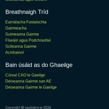
Breathnaigh Tríd
Earnálacha Fostaíochta
Gairmeacha
Suimeanna Gairme
Físeáin agus Podchraoltaí
Scileanna Gairme
Acmhainní
Bain úsáid as do Ghaeilge
Cúrsaí CAO le Gaeilge
Deiseanna Gairme san AE
Deiseanna Gairme le Gaeilge
Copyright © saoloibre.ie
2026