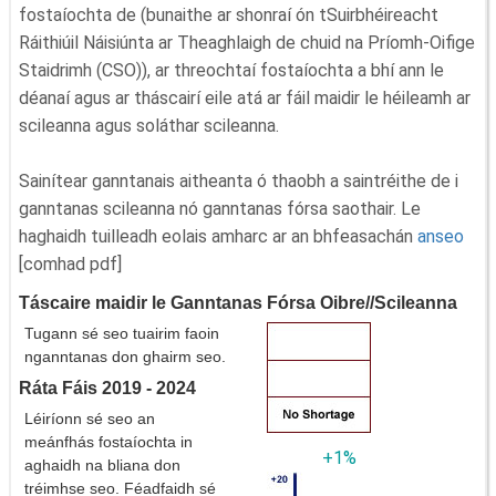
fostaíochta de (bunaithe ar shonraí ón tSuirbhéireacht
Ráithiúil Náisiúnta ar Theaghlaigh de chuid na Príomh-Oifige
Staidrimh (CSO)), ar threochtaí fostaíochta a bhí ann le
déanaí agus ar tháscairí eile atá ar fáil maidir le héileamh ar
scileanna agus soláthar scileanna.
Sainítear ganntanais aitheanta ó thaobh a saintréithe de i
ganntanas scileanna nó ganntanas fórsa saothair. Le
haghaidh tuilleadh eolais amharc ar an bhfeasachán
anseo
[comhad pdf]
Táscaire maidir le Ganntanas Fórsa Oibre//Scileanna
Tugann sé seo tuairim faoin
nganntanas don ghairm seo.
Ráta Fáis 2019 - 2024
Léiríonn sé seo an
meánfhás fostaíochta in
+1%
aghaidh na bliana don
tréimhse seo. Féadfaidh sé