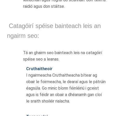
raidió agus don stáitse.
Catagóirí spéise bainteach leis an
ngairm seo:
Tá an ghairm seo bainteach leis na catagóirí
spéise seo a leanas.
Cruthaitheoir
I ngairmeacha Cruthaitheacha bítear ag
obair le foirmeacha, le dearaí agus le pátrúin
éagsúla. Go minic bíonn féinléiriú i gceist
agus is féidir an obair a dhéanamh gan cloí
le sraith shoiléir rialacha.