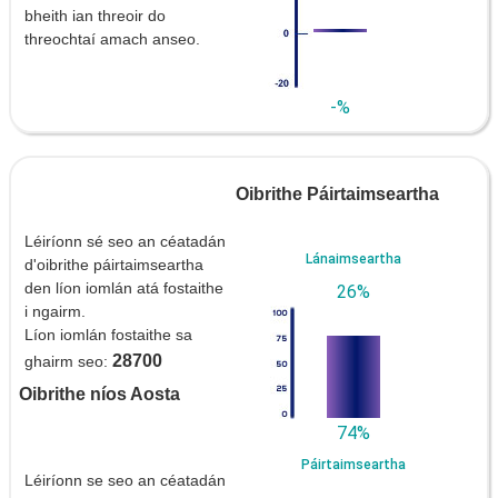
bheith ian threoir do
threochtaí amach anseo.
-%
Oibrithe Páirtaimseartha
Léiríonn sé seo an céatadán
Lánaimseartha
d'oibrithe páirtaimseartha
den líon iomlán atá fostaithe
26%
i ngairm.
Líon iomlán fostaithe sa
28700
ghairm seo:
Oibrithe níos Aosta
74%
Páirtaimseartha
Léiríonn se seo an céatadán