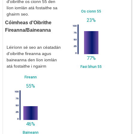
d'oibrithe os cionn 55 den
líon iomlán atá fostaithe sa
Os cionn 55
ghairm seo.
23%
Cóimheas d'Oibrithe
Fireanna/Baineanna
Léiríonn sé seo an céatadán
d'oibrithe fireanna agus
77%
baineanna den líon iomlán
atá fostaithe i ngairm
Faoi bhun 55
Fireann
55%
46%
Baineann