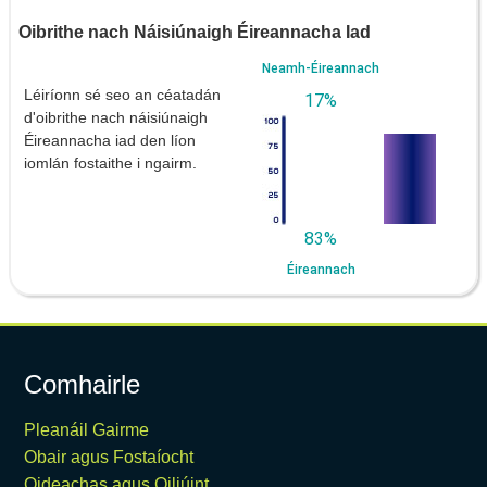
Oibrithe nach Náisiúnaigh Éireannacha Iad
Neamh-Éireannach
Léiríonn sé seo an céatadán
17%
d'oibrithe nach náisiúnaigh
Éireannacha iad den líon
iomlán fostaithe i ngairm.
83%
Éireannach
Comhairle
Pleanáil Gairme
Obair agus Fostaíocht
Oideachas agus Oiliúint