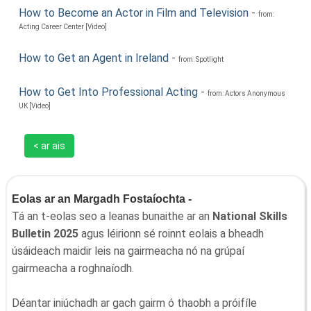
How to Become an Actor in Film and Television
-
from:
Acting Career Center [Video]
How to Get an Agent in Ireland
-
from: Spotlight
How to Get Into Professional Acting
-
from: Actors Anonymous
UK [Video]
< ar ais
Eolas ar an Margadh Fostaíochta -
Tá an t-eolas seo a leanas bunaithe ar an
National Skills
Bulletin 2025
agus léirionn sé roinnt eolais a bheadh
úsáideach maidir leis na gairmeacha nó na grúpaí
gairmeacha a roghnaíodh.
Déantar iniúchadh ar gach gairm ó thaobh a próifíle