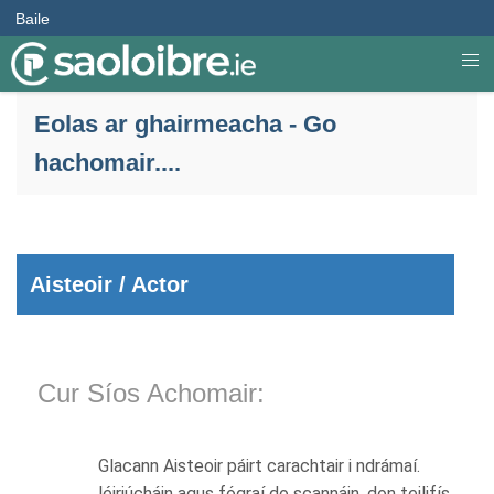
Baile
Eolas ar ghairmeacha - Go
hachomair....
Aisteoir / Actor
Cur Síos Achomair:
Glacann Aisteoir páirt carachtair i ndrámaí.
léiriúcháin agus fógraí do scannáin. don teilifís.