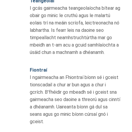
Teangeolaí
I gcás gairmeacha teangeolaíocha bítear ag
obair go minic le cruthú agus le malartú
eolais trí na meáin scríofa, leictreonacha nó
labhartha. Is fearr leis na daoine seo
timpeallacht neamhstruchtúrtha mar go
mbeidh an t-am acu a gcuid samhlaíochta a
úsáid chun a machnamh a dhéanamh.
Fiontraí
I ngairmeacha an Fhiontraí bíonn sé i gceist
tionscadail a chur ar bun agus a chur i
gcrích. B'fhéidir go mbeadh sé i gceist sna
gairmeacha seo daoine a threorú agus cinntí
a dhéanamh. Uaireanta bíonn gá dul sa
seans agus go minic bíonn cúrsaí gnó i
gceist.