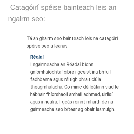
Catagóirí spéise bainteach leis an
ngairm seo:
Tá an ghairm seo bainteach leis na catagóirí
spéise seo a leanas.
Réalaí
I ngairmeacha an Réadaí bíonn
gníomhaíochtaí oibre i gceist ina bhfuil
fadhbanna agus réitigh phraiticiúla
theagmhálacha. Go minic déileálann siad le
hábhair fhíorshaoil amhail adhmad, uirlisí
agus innealra. I gcás roinnt mhaith de na
gairmeacha seo bítear ag obair lasmuigh.