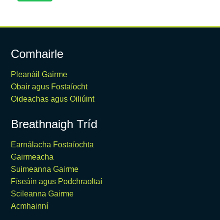
Comhairle
Pleanáil Gairme
Obair agus Fostaíocht
Oideachas agus Oiliúint
Breathnaigh Tríd
Earnálacha Fostaíochta
Gairmeacha
Suimeanna Gairme
Físeáin agus Podchraoltaí
Scileanna Gairme
Acmhainní