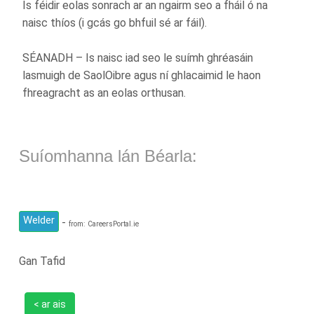
Is féidir eolas sonrach ar an ngairm seo a fháil ó na
naisc thíos (i gcás go bhfuil sé ar fáil).
SÉANADH – Is naisc iad seo le suímh ghréasáin
lasmuigh de SaolOibre agus ní ghlacaimid le haon
fhreagracht as an eolas orthusan.
Suíomhanna lán Béarla:
Welder
-
from: CareersPortal.ie
Gan Tafid
< ar ais