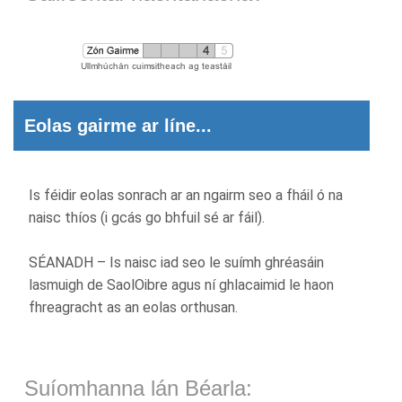
Eolas gairme ar líne...
Is féidir eolas sonrach ar an ngairm seo a fháil ó na
naisc thíos (i gcás go bhfuil sé ar fáil).
SÉANADH – Is naisc iad seo le suímh ghréasáin
lasmuigh de SaolOibre agus ní ghlacaimid le haon
fhreagracht as an eolas orthusan.
Suíomhanna lán Béarla: