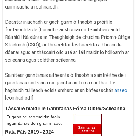
gairmeacha a roghnaíodh.
Déantar iniúchadh ar gach gairm ó thaobh a próifíle
fostaíochta de (bunaithe ar shonraí ón tSuirbhéireacht
Ráithiúil Náisiúnta ar Theaghlaigh de chuid na Príomh-Oifige
Staidrimh (CSO)), ar threochtaí fostaíochta a bhí ann le
déanaí agus ar tháscairí eile atá ar fáil maidir le héileamh ar
scileanna agus soláthar scileanna.
Sainítear ganntanais aitheanta ó thaobh a saintréithe de i
ganntanas scileanna nó ganntanas fórsa saothair. Le
haghaidh tuilleadh eolais amharc ar an bhfeasachán
anseo
[comhad pdf]
Táscaire maidir le Ganntanas Fórsa Oibre//Scileanna
Tugann sé seo tuairim faoin
nganntanas don ghairm seo.
Ráta Fáis 2019 - 2024