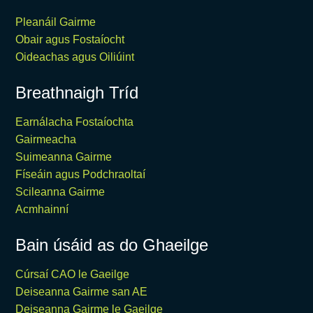
Pleanáil Gairme
Obair agus Fostaíocht
Oideachas agus Oiliúint
Breathnaigh Tríd
Earnálacha Fostaíochta
Gairmeacha
Suimeanna Gairme
Físeáin agus Podchraoltaí
Scileanna Gairme
Acmhainní
Bain úsáid as do Ghaeilge
Cúrsaí CAO le Gaeilge
Deiseanna Gairme san AE
Deiseanna Gairme le Gaeilge