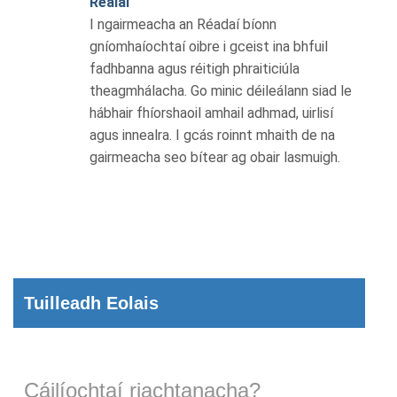
Réalaí
I ngairmeacha an Réadaí bíonn
gníomhaíochtaí oibre i gceist ina bhfuil
fadhbanna agus réitigh phraiticiúla
theagmhálacha. Go minic déileálann siad le
hábhair fhíorshaoil amhail adhmad, uirlisí
agus innealra. I gcás roinnt mhaith de na
gairmeacha seo bítear ag obair lasmuigh.
Tuilleadh Eolais
Cáilíochtaí riachtanacha?