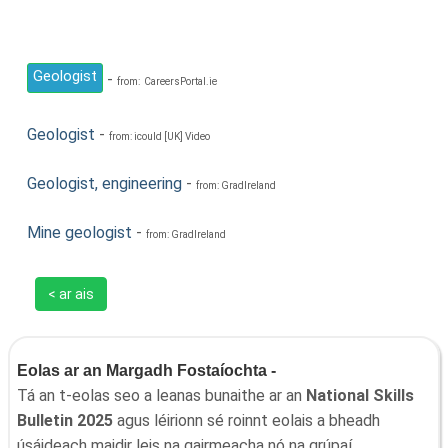
Geologist
-
from: CareersPortal.ie
Geologist
-
from: icould [UK] Video
Geologist, engineering
-
from: GradIreland
Mine geologist
-
from: GradIreland
< ar ais
Eolas ar an Margadh Fostaíochta -
Tá an t-eolas seo a leanas bunaithe ar an
National Skills
Bulletin 2025
agus léirionn sé roinnt eolais a bheadh
úsáideach maidir leis na gairmeacha nó na grúpaí