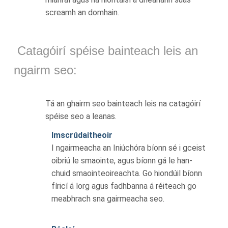
screamh an domhain.
Catagóirí spéise bainteach leis an
ngairm seo:
Tá an ghairm seo bainteach leis na catagóirí
spéise seo a leanas.
Imscrúdaitheoir
I ngairmeacha an Iniúchóra bíonn sé i gceist
oibriú le smaointe, agus bíonn gá le han-
chuid smaointeoireachta. Go hiondúil bíonn
fíricí á lorg agus fadhbanna á réiteach go
meabhrach sna gairmeacha seo.