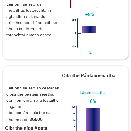
Léiríonn sé seo an
meánfhás fostaíochta in
+8%
aghaidh na bliana don
tréimhse seo. Féadfaidh sé
bheith ian threoir do
threochtaí amach anseo.
-%
Oibrithe Páirtaimseartha
Léiríonn sé seo an céatadán
Lánaimseartha
d'oibrithe páirtaimseartha
den líon iomlán atá fostaithe
8%
i ngairm.
Líon iomlán fostaithe sa
26600
ghairm seo:
Oibrithe níos Aosta