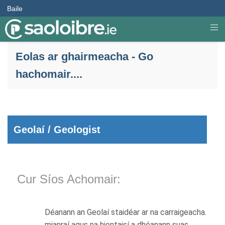
Baile
Eolas ar ghairmeacha - Go
hachomair....
Geolaí / Geologist
Cur Síos Achomair:
Déanann an Geolaí staidéar ar na carraigeacha.
mianraí agus na hiontaisí a dhéanann suas