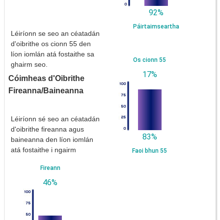
92%
Páirtaimseartha
Léiríonn se seo an céatadán
d'oibrithe os cionn 55 den
líon iomlán atá fostaithe sa
Os cionn 55
ghairm seo.
17%
Cóimheas d'Oibrithe
Fireanna/Baineanna
Léiríonn sé seo an céatadán
d'oibrithe fireanna agus
83%
baineanna den líon iomlán
atá fostaithe i ngairm
Faoi bhun 55
Fireann
46%