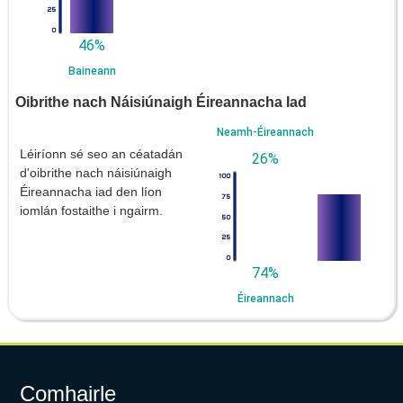
46%
Baineann
Oibrithe nach Náisiúnaigh Éireannacha Iad
Neamh-Éireannach
Léiríonn sé seo an céatadán
26%
d'oibrithe nach náisiúnaigh
Éireannacha iad den líon
iomlán fostaithe i ngairm.
74%
Éireannach
Comhairle