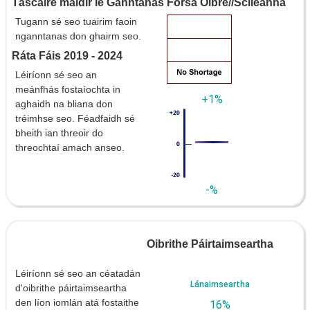
Táscaire maidir le Ganntanas Fórsa Oibre//Scileanna
Tugann sé seo tuairim faoin
nganntanas don ghairm seo.
Ráta Fáis 2019 - 2024
Léiríonn sé seo an
meánfhás fostaíochta in
+1%
aghaidh na bliana don
tréimhse seo. Féadfaidh sé
bheith ian threoir do
threochtaí amach anseo.
-%
Oibrithe Páirtaimseartha
Léiríonn sé seo an céatadán
Lánaimseartha
d'oibrithe páirtaimseartha
den líon iomlán atá fostaithe
16%