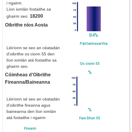
i ngairm.
Líon iomlán fostaithe sa
18200
ghairm seo:
Oibrithe níos Aosta
84%
Páirtaimseartha
Léiríonn se seo an céatadán
d'oibrithe os cionn 55 den
líon iomlán atá fostaithe sa
Os cionn 55
ghairm seo.
%
Cóimheas d'Oibrithe
Fireanna/Baineanna
Léiríonn sé seo an céatadán
d'oibrithe fireanna agus
%
baineanna den líon iomlán
atá fostaithe i ngairm
Faoi bhun 55
Fireann