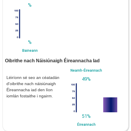
%
%
Baineann
Oibrithe nach Náisiúnaigh Éireannacha Iad
Neamh-Éireannach
Léiríonn sé seo an céatadán
49%
d'oibrithe nach náisiúnaigh
Éireannacha iad den líon
iomlán fostaithe i ngairm.
51%
Éireannach