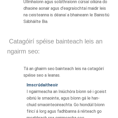
Ullmhaíonn agus soláthraíonn cúrsaí oiliúna do
dhaoine aonair agus d’eagraíochtaí maidir leis
na ceisteanna is déanaí a bhaineann le Bainistiú
Sábháilte Bia.
Catagóirí spéise bainteach leis an
ngairm seo:
Tá an ghairm seo bainteach leis na catagóirí
spéise seo a leanas.
Imscrúdaitheoir
I ngairmeacha an Iniúchóra bíonn sé i gceist
oibriú le smaointe, agus bíonn gá le han-
chuid smaointeoireachta. Go hiondúil bíonn
fíricí á lorg agus fadhbanna á réiteach go
meabhrach sna gairmeacha seo.