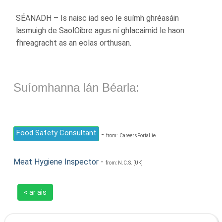
SÉANADH – Is naisc iad seo le suímh ghréasáin
lasmuigh de SaolOibre agus ní ghlacaimid le haon
fhreagracht as an eolas orthusan.
Suíomhanna lán Béarla:
Food Safety Consultant
-
from: CareersPortal.ie
Meat Hygiene Inspector
-
from: N.C.S. [UK]
< ar ais