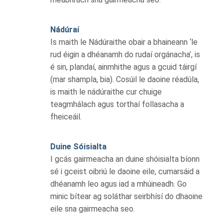
Nádúraí
Is maith le Nádúraithe obair a bhaineann ‘le
rud éigin a dhéanamh do rudaí orgánacha’, is
é sin, plandaí, ainmhithe agus a gcuid táirgí
(mar shampla, bia). Cosúil le daoine réadúla,
is maith le nádúraithe cur chuige
teagmhálach agus torthaí follasacha a
fheiceáil.
Duine Sóisialta
I gcás gairmeacha an duine shóisialta bíonn
sé i gceist oibriú le daoine eile, cumarsáid a
dhéanamh leo agus iad a mhúineadh. Go
minic bítear ag soláthar seirbhísí do dhaoine
eile sna gairmeacha seo.