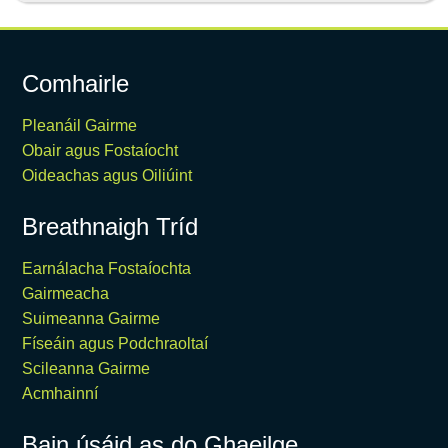
Comhairle
Pleanáil Gairme
Obair agus Fostaíocht
Oideachas agus Oiliúint
Breathnaigh Tríd
Earnálacha Fostaíochta
Gairmeacha
Suimeanna Gairme
Físeáin agus Podchraoltaí
Scileanna Gairme
Acmhainní
Bain úsáid as do Ghaeilge