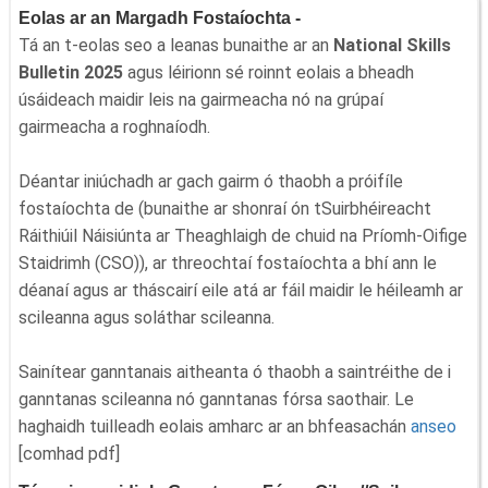
Eolas ar an Margadh Fostaíochta -
Tá an t-eolas seo a leanas bunaithe ar an
National Skills
Bulletin 2025
agus léirionn sé roinnt eolais a bheadh
úsáideach maidir leis na gairmeacha nó na grúpaí
gairmeacha a roghnaíodh.
Déantar iniúchadh ar gach gairm ó thaobh a próifíle
fostaíochta de (bunaithe ar shonraí ón tSuirbhéireacht
Ráithiúil Náisiúnta ar Theaghlaigh de chuid na Príomh-Oifige
Staidrimh (CSO)), ar threochtaí fostaíochta a bhí ann le
déanaí agus ar tháscairí eile atá ar fáil maidir le héileamh ar
scileanna agus soláthar scileanna.
Sainítear ganntanais aitheanta ó thaobh a saintréithe de i
ganntanas scileanna nó ganntanas fórsa saothair. Le
haghaidh tuilleadh eolais amharc ar an bhfeasachán
anseo
[comhad pdf]