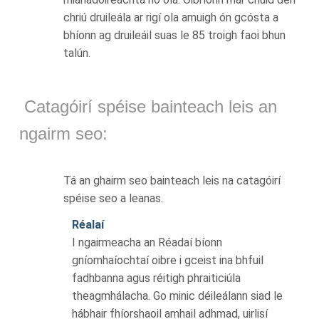
chriú druileála ar rigí ola amuigh ón gcósta a
bhíonn ag druileáil suas le 85 troigh faoi bhun
talún.
Catagóirí spéise bainteach leis an
ngairm seo:
Tá an ghairm seo bainteach leis na catagóirí
spéise seo a leanas.
Réalaí
I ngairmeacha an Réadaí bíonn
gníomhaíochtaí oibre i gceist ina bhfuil
fadhbanna agus réitigh phraiticiúla
theagmhálacha. Go minic déileálann siad le
hábhair fhíorshaoil amhail adhmad, uirlisí