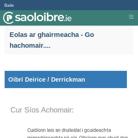
Baile
Eolas ar ghairmeacha - Go
hachomair....
Oibrí Deirice / Derrickman
Cur Síos Achomair:
Cuidíonn leis an druileálaí i gcuideachta
mianadóireachta nó ola. Oibríonn mar chuid den