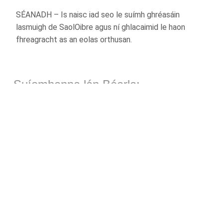
SÉANADH – Is naisc iad seo le suímh ghréasáin
lasmuigh de SaolOibre agus ní ghlacaimid le haon
fhreagracht as an eolas orthusan.
Suíomhanna lán Béarla:
Derrickman
-
from: CareersPortal.ie
Gan Tafid
< ar ais