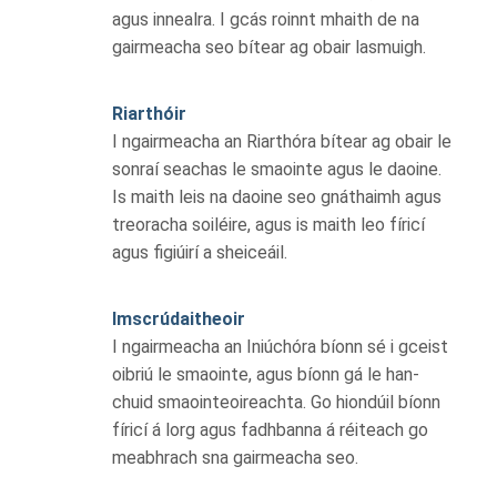
agus innealra. I gcás roinnt mhaith de na
gairmeacha seo bítear ag obair lasmuigh.
Riarthóir
I ngairmeacha an Riarthóra bítear ag obair le
sonraí seachas le smaointe agus le daoine.
Is maith leis na daoine seo gnáthaimh agus
treoracha soiléire, agus is maith leo fíricí
agus figiúirí a sheiceáil.
Imscrúdaitheoir
I ngairmeacha an Iniúchóra bíonn sé i gceist
oibriú le smaointe, agus bíonn gá le han-
chuid smaointeoireachta. Go hiondúil bíonn
fíricí á lorg agus fadhbanna á réiteach go
meabhrach sna gairmeacha seo.