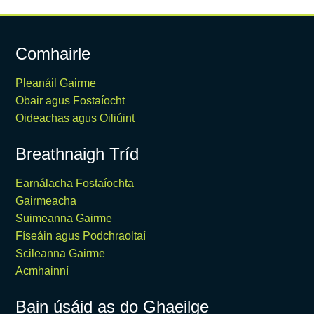
Comhairle
Pleanáil Gairme
Obair agus Fostaíocht
Oideachas agus Oiliúint
Breathnaigh Tríd
Earnálacha Fostaíochta
Gairmeacha
Suimeanna Gairme
Físeáin agus Podchraoltaí
Scileanna Gairme
Acmhainní
Bain úsáid as do Ghaeilge