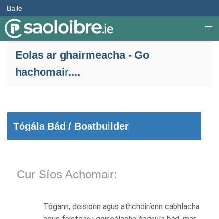
Baile
Eolas ar ghairmeacha - Go
hachomair....
Tógála Bád / Boatbuilder
Cur Síos Achomair:
Tógann, deisíonn agus athchóiríonn cabhlacha
agus feisteas i gcineálacha éagsúla bád, mar