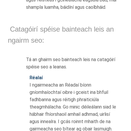
shampla luamha, báidíní agus caolbháid.
Catagóirí spéise bainteach leis an
ngairm seo:
Tá an ghairm seo bainteach leis na catagóirí
spéise seo a leanas.
Réalaí
I ngairmeacha an Réadaí bíonn
gníomhaíochtaí oibre i gceist ina bhfuil
fadhbanna agus réitigh phraiticiúla
theagmhálacha. Go minic déileálann siad le
hábhair fhíorshaoil amhail adhmad, uirlisí
agus innealra. I gcás roinnt mhaith de na
gairmeacha seo bítear ag obair lasmuigh.