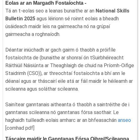
Eolas ar an Margadh Fostaíochta -
Tá an t-eolas seo a leanas bunaithe ar an
National Skills
Bulletin 2025
agus léirionn sé roinnt eolais a bheadh
úsáideach maidir leis na gairmeacha nó na grúpaí
gairmeacha a roghnaíodh.
Déantar iniúchadh ar gach gairm ó thaobh a próifíle
fostaíochta de (bunaithe ar shonraí ón tSuirbhéireacht
Ráithiúil Náisiúnta ar Theaghlaigh de chuid na Príomh-Oifige
Staidrimh (CSO)), ar threochtaí fostaíochta a bhí ann le
déanaí agus ar tháscairí eile atá ar fáil maidir le héileamh ar
scileanna agus soláthar scileanna.
Sainítear ganntanais aitheanta ó thaobh a saintréithe de i
ganntanas scileanna nó ganntanas fórsa saothair. Le
haghaidh tuilleadh eolais amharc ar an bhfeasachán
anseo
[comhad pdf]
Táscaire maidir le Ganntanas Fórsa Oibre//Scileanna