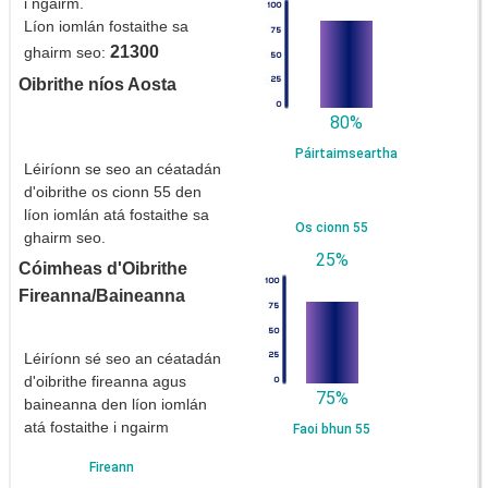
i ngairm.
Líon iomlán fostaithe sa
21300
ghairm seo:
Oibrithe níos Aosta
80%
Páirtaimseartha
Léiríonn se seo an céatadán
d'oibrithe os cionn 55 den
líon iomlán atá fostaithe sa
Os cionn 55
ghairm seo.
25%
Cóimheas d'Oibrithe
Fireanna/Baineanna
Léiríonn sé seo an céatadán
d'oibrithe fireanna agus
75%
baineanna den líon iomlán
atá fostaithe i ngairm
Faoi bhun 55
Fireann