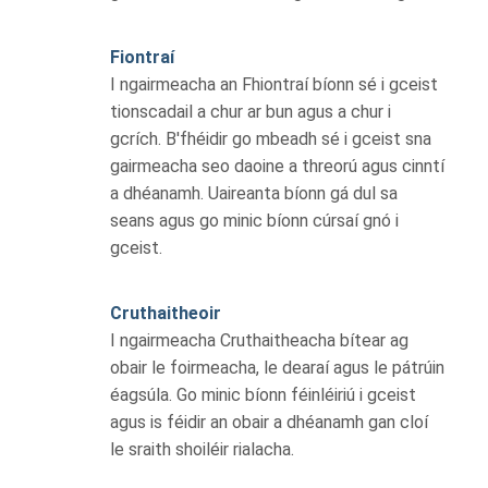
Fiontraí
I ngairmeacha an Fhiontraí bíonn sé i gceist
tionscadail a chur ar bun agus a chur i
gcrích. B'fhéidir go mbeadh sé i gceist sna
gairmeacha seo daoine a threorú agus cinntí
a dhéanamh. Uaireanta bíonn gá dul sa
seans agus go minic bíonn cúrsaí gnó i
gceist.
Cruthaitheoir
I ngairmeacha Cruthaitheacha bítear ag
obair le foirmeacha, le dearaí agus le pátrúin
éagsúla. Go minic bíonn féinléiriú i gceist
agus is féidir an obair a dhéanamh gan cloí
le sraith shoiléir rialacha.