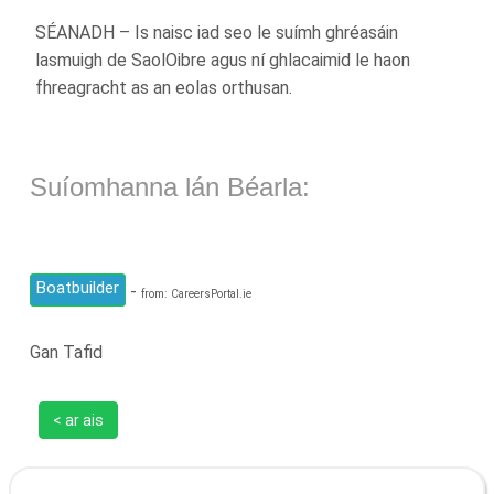
SÉANADH – Is naisc iad seo le suímh ghréasáin
lasmuigh de SaolOibre agus ní ghlacaimid le haon
fhreagracht as an eolas orthusan.
Suíomhanna lán Béarla:
Boatbuilder
-
from: CareersPortal.ie
Gan Tafid
< ar ais