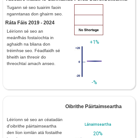
Tugann sé seo tuairim faoin
nganntanas don ghairm seo.
Ráta Fáis 2019 - 2024
Léiríonn sé seo an
meánfhás fostaíochta in
+1%
aghaidh na bliana don
tréimhse seo. Féadfaidh sé
bheith ian threoir do
threochtaí amach anseo.
-%
Oibrithe Páirtaimseartha
Léiríonn sé seo an céatadán
Lánaimseartha
d'oibrithe páirtaimseartha
den líon iomlán atá fostaithe
20%