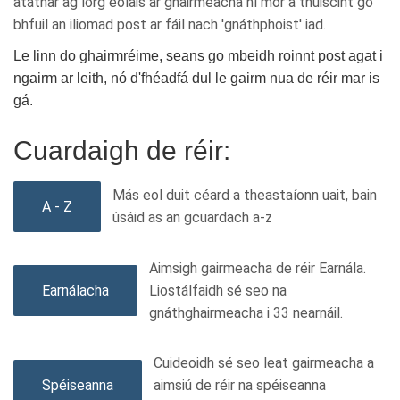
atáthar ag lorg eolais ar ghairmeacha ní mór a thuiscint go
bhfuil an iliomad post ar fáil nach 'gnáthphoist' iad.
Le linn do ghairmréime, seans go mbeidh roinnt post agat i
ngairm ar leith, nó d'fhéadfá dul le gairm nua de réir mar is
gá.
Cuardaigh de réir:
Más eol duit céard a theastaíonn uait, bain
A - Z
úsáid as an gcuardach a-z
Aimsigh gairmeacha de réir Earnála.
Earnálacha
Liostálfaidh sé seo na
gnáthghairmeacha i 33 nearnáil.
Cuideoidh sé seo leat gairmeacha a
Spéiseanna
aimsiú de réir na spéiseanna