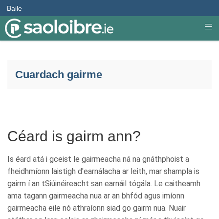
Baile
Cuardach gairme
Céard is gairm ann?
Is éard atá i gceist le gairmeacha ná na gnáthphoist a
fheidhmíonn laistigh d'earnálacha ar leith, mar shampla is
gairm í an tSiúinéireacht san earnáil tógála. Le caitheamh
ama tagann gairmeacha nua ar an bhfód agus imíonn
gairmeacha eile nó athraíonn siad go gairm nua. Nuair