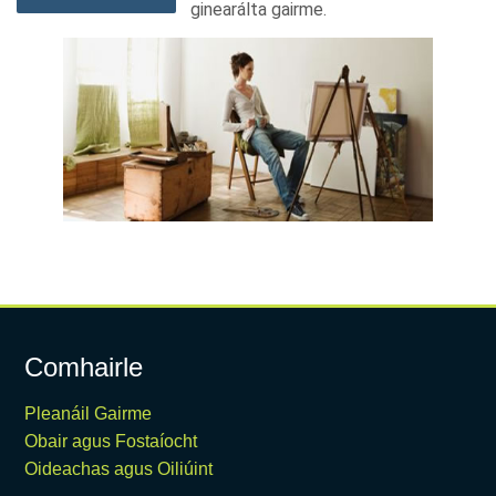
ginearálta gairme.
Comhairle
Pleanáil Gairme
Obair agus Fostaíocht
Oideachas agus Oiliúint