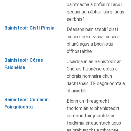
bainteacha a bhfuil ról acu i
gceannach ábhar. táirgí agus
seirbhísí.
Bainisteoir Cistí Pinsin
Déanann bainisteoirí cistí
pinsin scéimeanna pinsin a
bhunú agus a bhainistiú
d’fhostaithe.
Bainisteoir Córas
Úsáideann an Bainisteoir ar
Faisnéise
Chórais Faisnéise eolas ar
chórais ríomhaire chun
riachtanais TF eagraíochta a
bhainistiú.
Bainisteoir Cumainn
Bíonn an fhreagracht
Foirgníochta
fhoriomlán ar bhainisteoirí
cumainn foirgníochta as
feidhmiú éifeachtach agus
as brabúsacht a mbrainse