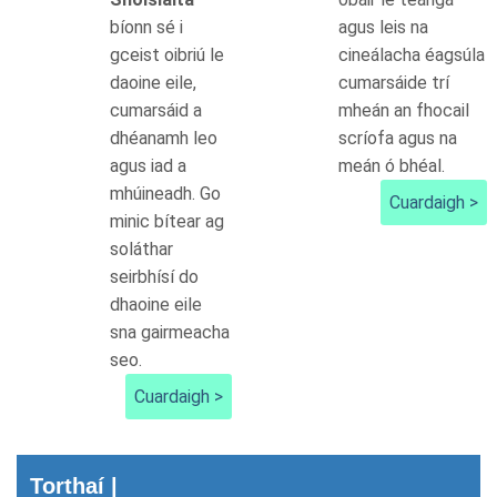
bíonn sé i
agus leis na
gceist oibriú le
cineálacha éagsúla
daoine eile,
cumarsáide trí
cumarsáid a
mheán an fhocail
dhéanamh leo
scríofa agus na
agus iad a
meán ó bhéal.
mhúineadh. Go
Cuardaigh >
minic bítear ag
soláthar
seirbhísí do
dhaoine eile
sna gairmeacha
seo.
Cuardaigh >
Torthaí |