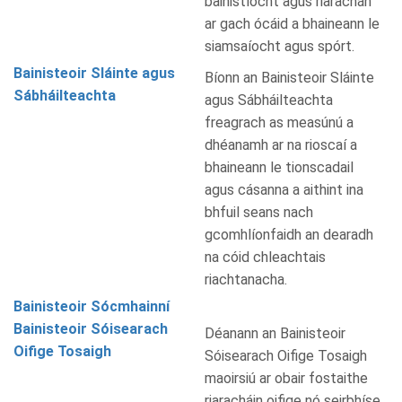
bainistíocht agus riarachán
ar gach ócáid a bhaineann le
siamsaíocht agus spórt.
Bainisteoir Sláinte agus
Bíonn an Bainisteoir Sláinte
Sábháilteachta
agus Sábháilteachta
freagrach as measúnú a
dhéanamh ar na rioscaí a
bhaineann le tionscadail
agus cásanna a aithint ina
bhfuil seans nach
gcomhlíonfaidh an dearadh
na cóid chleachtais
riachtanacha.
Bainisteoir Sócmhainní
Bainisteoir Sóisearach
Déanann an Bainisteoir
Oifige Tosaigh
Sóisearach Oifige Tosaigh
maoirsiú ar obair fostaithe
riaracháin oifige nó seirbhíse