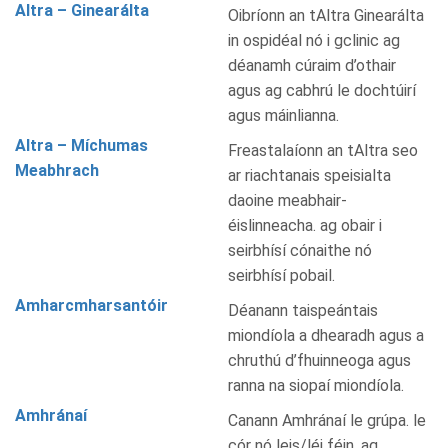
Altra – Ginearálta
Oibríonn an tAltra Ginearálta
in ospidéal nó i gclinic ag
déanamh cúraim d’othair
agus ag cabhrú le dochtúirí
agus máinlianna.
Altra – Míchumas
Freastalaíonn an tAltra seo
Meabhrach
ar riachtanais speisialta
daoine meabhair-
éislinneacha. ag obair i
seirbhísí cónaithe nó
seirbhísí pobail.
Amharcmharsantóir
Déanann taispeántais
miondíola a dhearadh agus a
chruthú d’fhuinneoga agus
ranna na siopaí miondíola.
Amhránaí
Canann Amhránaí le grúpa. le
cór nó leis/léi féin. ag