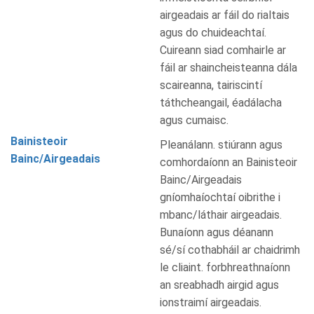
airgeadais ar fáil do rialtais
agus do chuideachtaí.
Cuireann siad comhairle ar
fáil ar shaincheisteanna dála
scaireanna, tairiscintí
táthcheangail, éadálacha
agus cumaisc.
Bainisteoir
Pleanálann. stiúrann agus
Bainc/Airgeadais
comhordaíonn an Bainisteoir
Bainc/Airgeadais
gníomhaíochtaí oibrithe i
mbanc/láthair airgeadais.
Bunaíonn agus déanann
sé/sí cothabháil ar chaidrimh
le cliaint. forbhreathnaíonn
an sreabhadh airgid agus
ionstraimí airgeadais.