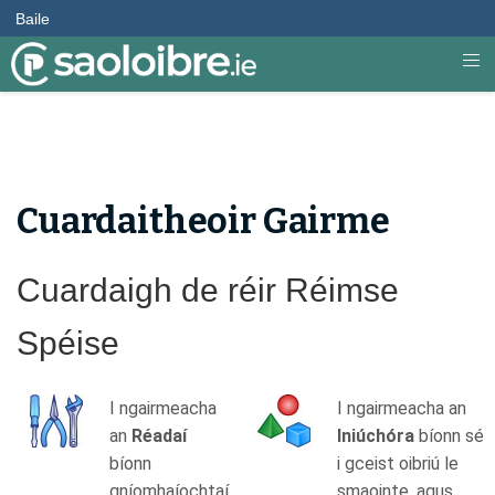
Baile
Cuardaitheoir Gairme
Cuardaigh de réir Réimse
Spéise
I ngairmeacha
I ngairmeacha an
an
Réadaí
Iniúchóra
bíonn sé
bíonn
i gceist oibriú le
gníomhaíochtaí
smaointe, agus