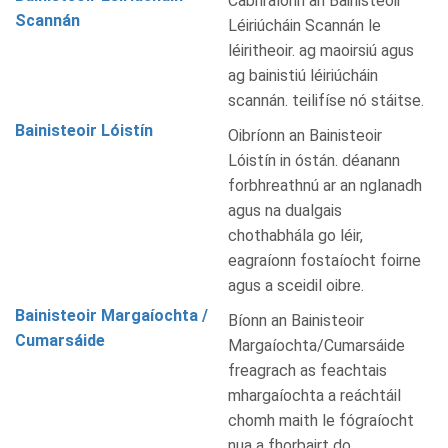
Cabhraíonn an Bainisteoir
Scannán
Léiriúcháin Scannán le
léiritheoir. ag maoirsiú agus
ag bainistiú léiriúcháin
scannán. teilifíse nó stáitse.
Bainisteoir Lóistín
Oibríonn an Bainisteoir
Lóistín in óstán. déanann
forbhreathnú ar an nglanadh
agus na dualgais
chothabhála go léir,
eagraíonn fostaíocht foirne
agus a sceidil oibre.
Bainisteoir Margaíochta /
Bíonn an Bainisteoir
Cumarsáide
Margaíochta/Cumarsáide
freagrach as feachtais
mhargaíochta a reáchtáil
chomh maith le fógraíocht
nua a fhorbairt do