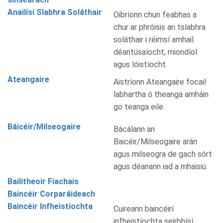
Anailísí Slabhra Soláthair
Oibríonn chun feabhas a
chur ar phróisis an tslabhra
soláthair i réimsí amhail
déantúsaíocht, miondíol
agus lóistíocht.
Ateangaire
Aistríonn Ateangaire focail
labhartha ó theanga amháin
go teanga eile.
Báicéir/Milseogaire
Bácálann an
Baicéir/Milseogaire arán
agus milseogra de gach sórt
agus déanann iad a mhaisiú.
Bailitheoir Fiachais
Baincéir Corparáideach
Baincéir Infheistíochta
Cuireann baincéirí
infheistíochta seirbhísí