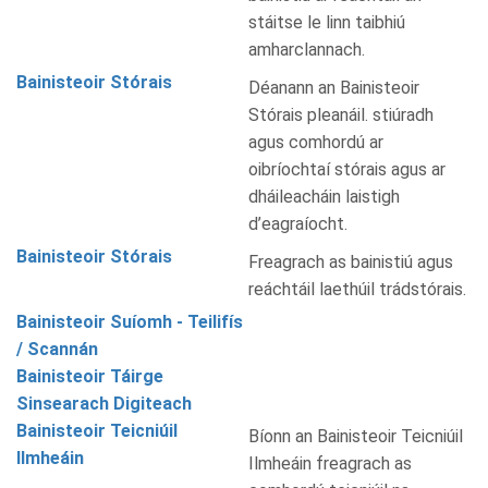
stáitse le linn taibhiú
amharclannach.
Bainisteoir Stórais
Déanann an Bainisteoir
Stórais pleanáil. stiúradh
agus comhordú ar
oibríochtaí stórais agus ar
dháileacháin laistigh
d’eagraíocht.
Bainisteoir Stórais
Freagrach as bainistiú agus
reáchtáil laethúil trádstórais.
Bainisteoir Suíomh - Teilifís
/ Scannán
Bainisteoir Táirge
Sinsearach Digiteach
Bainisteoir Teicniúil
Bíonn an Bainisteoir Teicniúil
Ilmheáin
Ilmheáin freagrach as