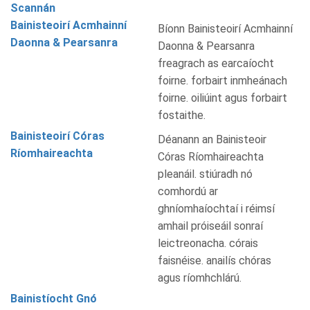
Scannán
Bainisteoirí Acmhainní
Bíonn Bainisteoirí Acmhainní
Daonna & Pearsanra
Daonna & Pearsanra
freagrach as earcaíocht
foirne. forbairt inmheánach
foirne. oiliúint agus forbairt
fostaithe.
Bainisteoirí Córas
Déanann an Bainisteoir
Ríomhaireachta
Córas Ríomhaireachta
pleanáil. stiúradh nó
comhordú ar
ghníomhaíochtaí i réimsí
amhail próiseáil sonraí
leictreonacha. córais
faisnéise. anailís chóras
agus ríomhchlárú.
Bainistíocht Gnó