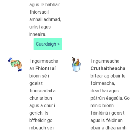
agus le hábhair
fhíorsaoil
amhail adhmad,
uirlisí agus
innealra.
Cuardaigh >
I ngairmeacha
I ngairmeacha
an
Fhiontraí
Cruthaitheacha
bíonn sé i
bítear ag obair le
gceist
foirmeacha,
tionscadail a
dearthaí agus
chur ar bun
pátrúin éagsúla. Go
agus a chur i
minic bíonn
gcrích. Is
féinléiriú i gceist
b'fhéidir go
agus is féidir an
mbeadh sé i
obair a dhéanamh