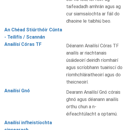
taifeadadh amhrán agus ag
cur siamsaíochta ar fáil do
dhaoine le taibhiú beo.
An Chéad Stiúrthóir Cúnta
- Teilifís / Scannán
Anailísí Córas TF
Déanann Anailísí Córas TF
anailís ar riachtanais
úsáideoirí deiridh ríomhairí
agus scríobhann tuairiscí do
ríomhchláraitheoirí agus do
theicneoirí.
Anailísí Gnó
Dearann Anailísí Gnó córais
ghnó agus déanann anailís
orthu chun a n-
éifeachtúlacht a optamú.
Anailísí infheistíochta
sinsearach