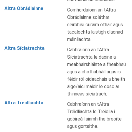
Altra Obrádlainne
Comhordaíonn an tAltra
Obrádlainne soláthar
seirbhísí cúraim othair agus
tacaíochta laistigh d’aonad
máinliachta.
Altra Síciatrachta
Cabhraíonn an tAltra
Síciatrachta le daoine a
meabhairshláinte a fheabhsú
agus a chothabháil agus is
féidir ról oideachais a bheith
aige/aici maidir le cosc ar
thinneas síciatrach.
Altra Tréidliachta
Cabhraíonn an tAltra
Tréidliachta le Tréidlia i
gcóireáil ainmhithe breoite
agus gortaithe.