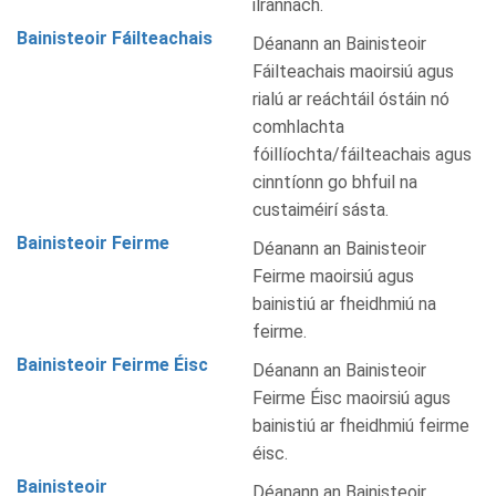
ilrannach.
Bainisteoir Fáilteachais
Déanann an Bainisteoir
Fáilteachais maoirsiú agus
rialú ar reáchtáil óstáin nó
comhlachta
fóillíochta/fáilteachais agus
cinntíonn go bhfuil na
custaiméirí sásta.
Bainisteoir Feirme
Déanann an Bainisteoir
Feirme maoirsiú agus
bainistiú ar fheidhmiú na
feirme.
Bainisteoir Feirme Éisc
Déanann an Bainisteoir
Feirme Éisc maoirsiú agus
bainistiú ar fheidhmiú feirme
éisc.
Bainisteoir
Déanann an Bainisteoir