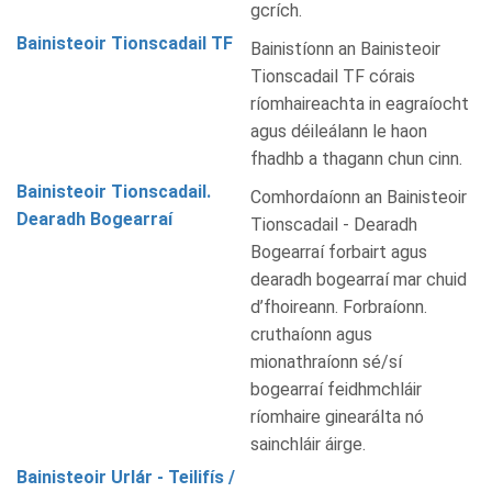
gcrích.
Bainisteoir Tionscadail TF
Bainistíonn an Bainisteoir
Tionscadail TF córais
ríomhaireachta in eagraíocht
agus déileálann le haon
fhadhb a thagann chun cinn.
Bainisteoir Tionscadail.
Comhordaíonn an Bainisteoir
Dearadh Bogearraí
Tionscadail - Dearadh
Bogearraí forbairt agus
dearadh bogearraí mar chuid
d’fhoireann. Forbraíonn.
cruthaíonn agus
mionathraíonn sé/sí
bogearraí feidhmchláir
ríomhaire ginearálta nó
sainchláir áirge.
Bainisteoir Urlár - Teilifís /