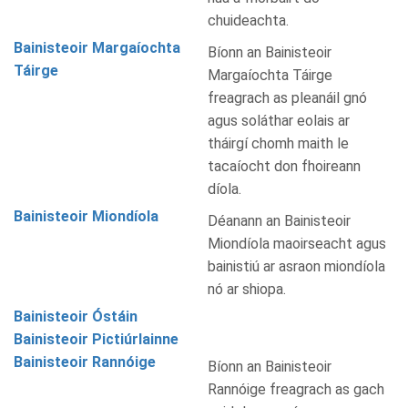
chuideachta.
Bainisteoir Margaíochta
Bíonn an Bainisteoir
Táirge
Margaíochta Táirge
freagrach as pleanáil gnó
agus soláthar eolais ar
tháirgí chomh maith le
tacaíocht don fhoireann
díola.
Bainisteoir Miondíola
Déanann an Bainisteoir
Miondíola maoirseacht agus
bainistiú ar asraon miondíola
nó ar shiopa.
Bainisteoir Óstáin
Bainisteoir Pictiúrlainne
Bainisteoir Rannóige
Bíonn an Bainisteoir
Rannóige freagrach as gach