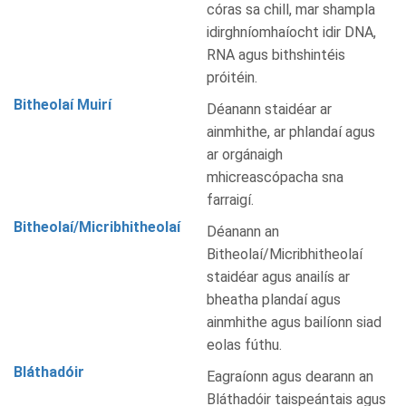
córas sa chill, mar shampla
idirghníomhaíocht idir DNA,
RNA agus bithshintéis
próitéin.
Bitheolaí Muirí
Déanann staidéar ar
ainmhithe, ar phlandaí agus
ar orgánaigh
mhicreascópacha sna
farraigí.
Bitheolaí/Micribhitheolaí
Déanann an
Bitheolaí/Micribhitheolaí
staidéar agus anailís ar
bheatha plandaí agus
ainmhithe agus bailíonn siad
eolas fúthu.
Bláthadóir
Eagraíonn agus dearann an
Bláthadóir taispeántais agus