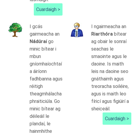
Cuardaigh >
I gcás
I ngairmeacha an
gairmeacha an
Riarthóra
bítear
Nádúraí
go
ag obair le sonraí
minic bítear i
seachas le
mbun
smaointe agus le
gníomhaíochtaí
daoine. Is maith
a áiríonn
leis na daoine seo
fadhbanna agus
gnáthaimh agus
réitigh
treoracha soiléire,
theagmhálacha
agus is maith leo
phraiticiúla. Go
fíricí agus figiúirí a
minic bítear ag
sheiceáil.
déileáil le
Cuardaigh >
plandaí, le
hainmhithe