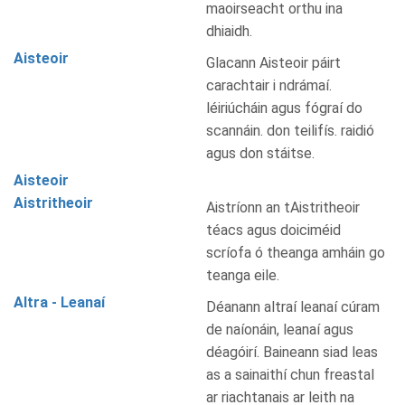
maoirseacht orthu ina
dhiaidh.
Aisteoir
Glacann Aisteoir páirt
carachtair i ndrámaí.
léiriúcháin agus fógraí do
scannáin. don teilifís. raidió
agus don stáitse.
Aisteoir
Aistritheoir
Aistríonn an tAistritheoir
téacs agus doiciméid
scríofa ó theanga amháin go
teanga eile.
Altra - Leanaí
Déanann altraí leanaí cúram
de naíonáin, leanaí agus
déagóirí. Baineann siad leas
as a sainaithí chun freastal
ar riachtanais ar leith na