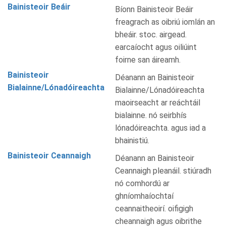
Bainisteoir Beáir
Bíonn Bainisteoir Beáir
freagrach as oibriú iomlán an
bheáir. stoc. airgead.
earcaíocht agus oiliúint
foirne san áireamh.
Bainisteoir
Déanann an Bainisteoir
Bialainne/Lónadóireachta
Bialainne/Lónadóireachta
maoirseacht ar reáchtáil
bialainne. nó seirbhís
lónadóireachta. agus iad a
bhainistiú.
Bainisteoir Ceannaigh
Déanann an Bainisteoir
Ceannaigh pleanáil. stiúradh
nó comhordú ar
ghníomhaíochtaí
ceannaitheoirí. oifigigh
cheannaigh agus oibrithe