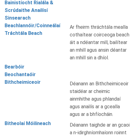
Bainistíocht Rialála &
Scrúdaithe Anailísí
Sinsearach
Beachlannóir/Coinneálaí
Ar fheirm thráchtála mealla
Tráchtála Beach
cothaítear coirceoga beach
áit a ndéantar mill, bailítear
an mhill agus ansin déantar
an mhill sin a dhíol.
Bearbóir
Beochantaóir
Bithcheimiceoir
Déanann an Bithcheimiceoir
staidéar ar cheimic
ainmhithe agus phlandaí
agus anailís ar a gcealla
agus ar a bhfíocháin.
Bitheolaí Móilíneach
Déanann taighde ar an gcaoi
a n-idirghníomhaíonn roinnt