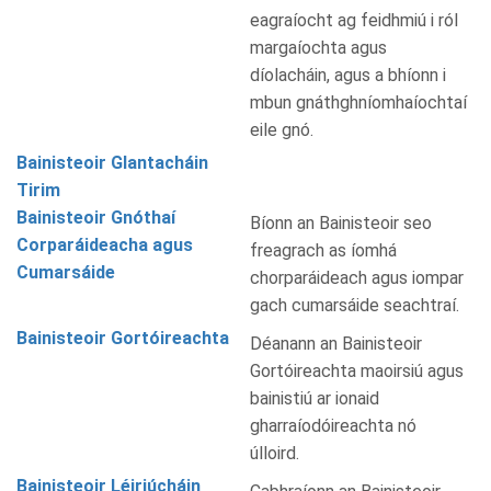
eagraíocht ag feidhmiú i ról
margaíochta agus
díolacháin, agus a bhíonn i
mbun gnáthghníomhaíochtaí
eile gnó.
Bainisteoir Glantacháin
Tirim
Bainisteoir Gnóthaí
Bíonn an Bainisteoir seo
Corparáideacha agus
freagrach as íomhá
Cumarsáide
chorparáideach agus iompar
gach cumarsáide seachtraí.
Bainisteoir Gortóireachta
Déanann an Bainisteoir
Gortóireachta maoirsiú agus
bainistiú ar ionaid
gharraíodóireachta nó
úlloird.
Bainisteoir Léiriúcháin