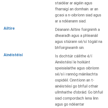
staidéar ar aigéin agus
fharraigí an domhain. ar an
gcaoi a n-oibríonn siad agus
ar a ndéanann siad.
Ailtire
Déanann Ailtire foirgnimh a
dhearadh agus a phleanáil
agus stiúrann sé/sí tógáil na
bhfoirgneamh sin.
Ainéistéisí
Is dochtúir cáilithe é/í
Ainéistéisí le hoiliúint
speisialaithe agus oibríonn
sé/sí i rannóg máinliachta
ospidéil. Cinntíonn an t-
ainéistéisí go bhfuil othair
ullmhaithe d’obráid. Go bhfuil
siad compordach lena linn
agus go ndéantar