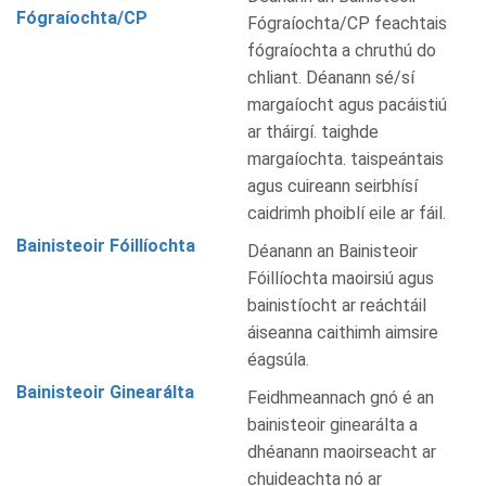
Fógraíochta/CP
Fógraíochta/CP feachtais
fógraíochta a chruthú do
chliant. Déanann sé/sí
margaíocht agus pacáistiú
ar tháirgí. taighde
margaíochta. taispeántais
agus cuireann seirbhísí
caidrimh phoiblí eile ar fáil.
Bainisteoir Fóillíochta
Déanann an Bainisteoir
Fóillíochta maoirsiú agus
bainistíocht ar reáchtáil
áiseanna caithimh aimsire
éagsúla.
Bainisteoir Ginearálta
Feidhmeannach gnó é an
bainisteoir ginearálta a
dhéanann maoirseacht ar
chuideachta nó ar