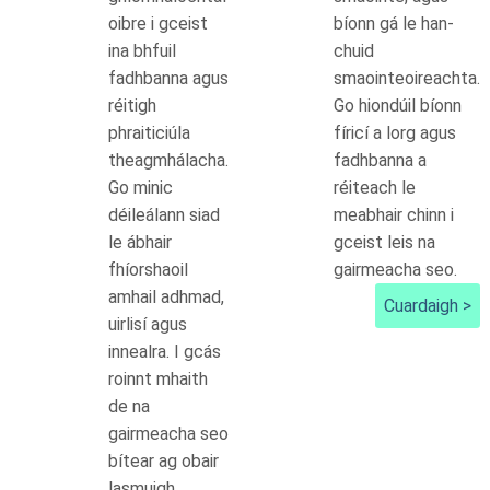
oibre i gceist
bíonn gá le han-
ina bhfuil
chuid
fadhbanna agus
smaointeoireachta.
réitigh
Go hiondúil bíonn
phraiticiúla
fíricí a lorg agus
theagmhálacha.
fadhbanna a
Go minic
réiteach le
déileálann siad
meabhair chinn i
le ábhair
gceist leis na
fhíorshaoil
gairmeacha seo.
amhail adhmad,
Cuardaigh >
uirlisí agus
innealra. I gcás
roinnt mhaith
de na
gairmeacha seo
bítear ag obair
lasmuigh.