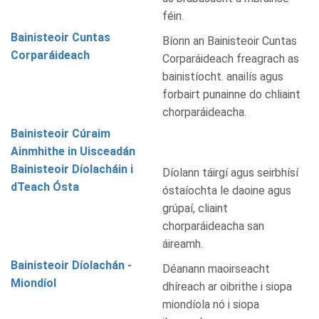
féin.
Bainisteoir Cuntas
Bíonn an Bainisteoir Cuntas
Corparáideach
Corparáideach freagrach as
bainistíocht. anailís agus
forbairt punainne do chliaint
chorparáideacha.
Bainisteoir Cúraim
Ainmhithe in Uisceadán
Bainisteoir Díolacháin i
Díolann táirgí agus seirbhísí
dTeach Ósta
óstaíochta le daoine agus
grúpaí, cliaint
chorparáideacha san
áireamh.
Bainisteoir Díolachán -
Déanann maoirseacht
Miondíol
dhíreach ar oibrithe i siopa
miondíola nó i siopa