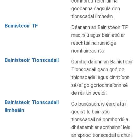
comhordú teicniúil na
gcodanna éagsúla den
tionscadal ilmheáin.
Bainisteoir TF
Déanann an Bainisteoir TF
maoirsiú agus bainistiú ar
reáchtáil na rannóige
ríomhaireachta.
Bainisteoir Tionscadail
Comhordaíonn an Bainisteoir
Tionscadail gach gné de
thionscadal agus cinntíonn
sé/sí go gcríochnaíonn sé
de réir an sceidil.
Bainisteoir Tionscadail
Go bunúsach, is éard atá i
Ilmheáin
gceist le bainistiú
tionscadail ná comhordú a
dhéanamh ar acmhainní leis
an sprioc tionscadail a chur i