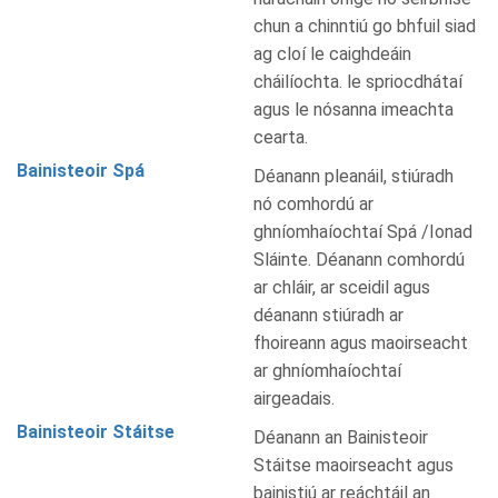
chun a chinntiú go bhfuil siad
ag cloí le caighdeáin
cháilíochta. le spriocdhátaí
agus le nósanna imeachta
cearta.
Bainisteoir Spá
Déanann pleanáil, stiúradh
nó comhordú ar
ghníomhaíochtaí Spá /Ionad
Sláinte. Déanann comhordú
ar chláir, ar sceidil agus
déanann stiúradh ar
fhoireann agus maoirseacht
ar ghníomhaíochtaí
airgeadais.
Bainisteoir Stáitse
Déanann an Bainisteoir
Stáitse maoirseacht agus
bainistiú ar reáchtáil an