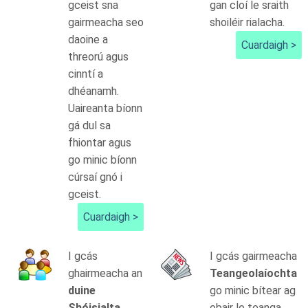
gceist sna
gan cloí le sraith
gairmeacha seo
shoiléir rialacha.
daoine a
Cuardaigh >
threorú agus
cinntí a
dhéanamh.
Uaireanta bíonn
gá dul sa
fhiontar agus
go minic bíonn
cúrsaí gnó i
gceist.
Cuardaigh >
I gcás
I gcás gairmeacha
ghairmeacha an
Teangeolaíochta
duine
go minic bítear ag
Shóisialta
obair le teanga