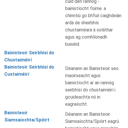
cuid den rannóg -
bainistíocht foirne. a
chinntiú go bhfuil caighdeáin
arda de sheirbhís
chustaiméara á soláthar
agus ag comhlíonadh
buiséid.
Bainisteoir Seirbhísí do
Chustaiméirí
Bainisteoir Seirbhísí do
Déanann an Bainisteoir seo
Custaiméirí
maoirseacht agus
bainistíocht ar an rannóg
seirbhísí do chustaiméirí i
gcuideachta nó in
eagraíocht.
Bainisteoir
Déanann an Bainisteoir
Siamsaíochta/Spóirt
Siamsaíochta/Spóirt eagrú.