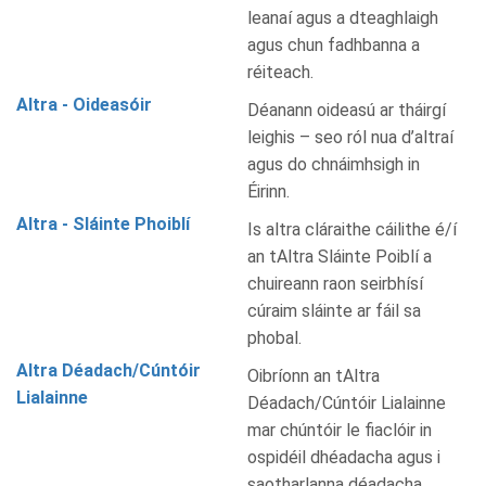
leanaí agus a dteaghlaigh
agus chun fadhbanna a
réiteach.
Altra - Oideasóir
Déanann oideasú ar tháirgí
leighis – seo ról nua d’altraí
agus do chnáimhsigh in
Éirinn.
Altra - Sláinte Phoiblí
Is altra cláraithe cáilithe é/í
an tAltra Sláinte Poiblí a
chuireann raon seirbhísí
cúraim sláinte ar fáil sa
phobal.
Altra Déadach/Cúntóir
Oibríonn an tAltra
Lialainne
Déadach/Cúntóir Lialainne
mar chúntóir le fiaclóir in
ospidéil dhéadacha agus i
saotharlanna déadacha.