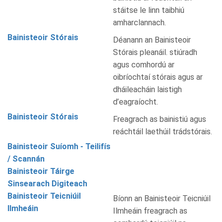
stáitse le linn taibhiú
amharclannach.
Bainisteoir Stórais
Déanann an Bainisteoir
Stórais pleanáil. stiúradh
agus comhordú ar
oibríochtaí stórais agus ar
dháileacháin laistigh
d’eagraíocht.
Bainisteoir Stórais
Freagrach as bainistiú agus
reáchtáil laethúil trádstórais.
Bainisteoir Suíomh - Teilifís
/ Scannán
Bainisteoir Táirge
Sinsearach Digiteach
Bainisteoir Teicniúil
Bíonn an Bainisteoir Teicniúil
Ilmheáin
Ilmheáin freagrach as