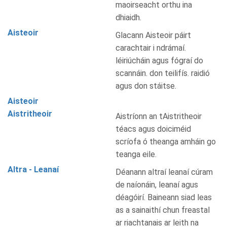
maoirseacht orthu ina
dhiaidh.
Aisteoir
Glacann Aisteoir páirt
carachtair i ndrámaí.
léiriúcháin agus fógraí do
scannáin. don teilifís. raidió
agus don stáitse.
Aisteoir
Aistritheoir
Aistríonn an tAistritheoir
téacs agus doiciméid
scríofa ó theanga amháin go
teanga eile.
Altra - Leanaí
Déanann altraí leanaí cúram
de naíonáin, leanaí agus
déagóirí. Baineann siad leas
as a sainaithí chun freastal
ar riachtanais ar leith na