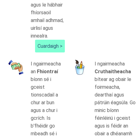
agus le hábhair
fhíorsaoil
amhail adhmad,
uirlisí agus
innealra.
Cuardaigh >
I ngairmeacha
I ngairmeacha
an
Fhiontraí
Cruthaitheacha
bíonn sé i
bítear ag obair le
gceist
foirmeacha,
tionscadail a
dearthaí agus
chur ar bun
pátrúin éagsúla. Go
agus a chur i
minic bíonn
gcrích. Is
féinléiriú i gceist
b'fhéidir go
agus is féidir an
mbeadh sé i
obair a dhéanamh