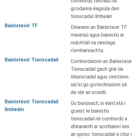
comhordú teicniúil na
gcodanna éagsúla den
tionscadal ilmheáin.
Bainisteoir TF
Déanann an Bainisteoir TF
maoirsiú agus bainistiú ar
reáchtáil na rannóige
ríomhaireachta.
Bainisteoir Tionscadail
Comhordaíonn an Bainisteoir
Tionscadail gach gné de
thionscadal agus cinntíonn
sé/sí go gcríochnaíonn sé
de réir an sceidil.
Bainisteoir Tionscadail
Go bunúsach, is éard atá i
Ilmheáin
gceist le bainistiú
tionscadail ná comhordú a
dhéanamh ar acmhainní leis
an sprioc tionscadail a chur i