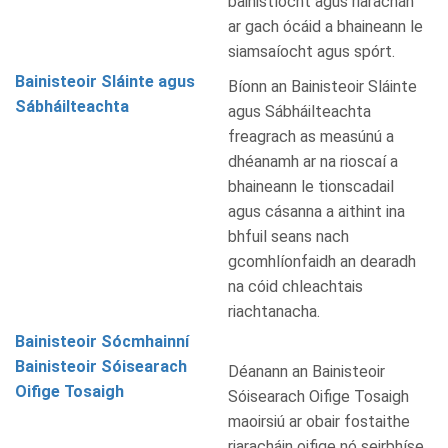
bainistíocht agus riarachán
ar gach ócáid a bhaineann le
siamsaíocht agus spórt.
Bainisteoir Sláinte agus
Bíonn an Bainisteoir Sláinte
Sábháilteachta
agus Sábháilteachta
freagrach as measúnú a
dhéanamh ar na rioscaí a
bhaineann le tionscadail
agus cásanna a aithint ina
bhfuil seans nach
gcomhlíonfaidh an dearadh
na cóid chleachtais
riachtanacha.
Bainisteoir Sócmhainní
Bainisteoir Sóisearach
Déanann an Bainisteoir
Oifige Tosaigh
Sóisearach Oifige Tosaigh
maoirsiú ar obair fostaithe
riaracháin oifige nó seirbhíse