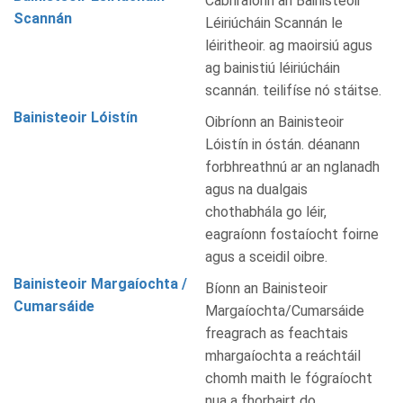
Cabhraíonn an Bainisteoir
Scannán
Léiriúcháin Scannán le
léiritheoir. ag maoirsiú agus
ag bainistiú léiriúcháin
scannán. teilifíse nó stáitse.
Bainisteoir Lóistín
Oibríonn an Bainisteoir
Lóistín in óstán. déanann
forbhreathnú ar an nglanadh
agus na dualgais
chothabhála go léir,
eagraíonn fostaíocht foirne
agus a sceidil oibre.
Bainisteoir Margaíochta /
Bíonn an Bainisteoir
Cumarsáide
Margaíochta/Cumarsáide
freagrach as feachtais
mhargaíochta a reáchtáil
chomh maith le fógraíocht
nua a fhorbairt do