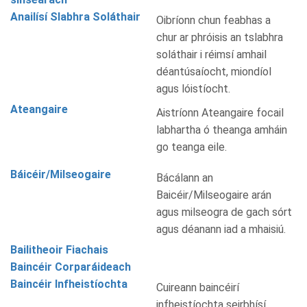
Anailísí Slabhra Soláthair
Oibríonn chun feabhas a
chur ar phróisis an tslabhra
soláthair i réimsí amhail
déantúsaíocht, miondíol
agus lóistíocht.
Ateangaire
Aistríonn Ateangaire focail
labhartha ó theanga amháin
go teanga eile.
Báicéir/Milseogaire
Bácálann an
Baicéir/Milseogaire arán
agus milseogra de gach sórt
agus déanann iad a mhaisiú.
Bailitheoir Fiachais
Baincéir Corparáideach
Baincéir Infheistíochta
Cuireann baincéirí
infheistíochta seirbhísí