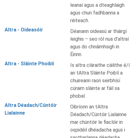
leanaí agus a dteaghlaigh
agus chun fadhbanna a
réiteach.
Altra - Oideasóir
Déanann oideasú ar tháirgí
leighis – seo ról nua d’altraí
agus do chnáimhsigh in
Éirinn.
Altra - Sláinte Phoiblí
Is altra cláraithe cáilithe é/í
an tAltra Sláinte Poiblí a
chuireann raon seirbhísí
cúraim sláinte ar fáil sa
phobal.
Altra Déadach/Cúntóir
Oibríonn an tAltra
Lialainne
Déadach/Cúntóir Lialainne
mar chúntóir le fiaclóir in
ospidéil dhéadacha agus i
saotharlanna déadacha.