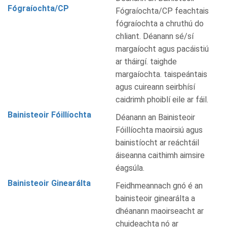
Fógraíochta/CP
Fógraíochta/CP feachtais
fógraíochta a chruthú do
chliant. Déanann sé/sí
margaíocht agus pacáistiú
ar tháirgí. taighde
margaíochta. taispeántais
agus cuireann seirbhísí
caidrimh phoiblí eile ar fáil.
Bainisteoir Fóillíochta
Déanann an Bainisteoir
Fóillíochta maoirsiú agus
bainistíocht ar reáchtáil
áiseanna caithimh aimsire
éagsúla.
Bainisteoir Ginearálta
Feidhmeannach gnó é an
bainisteoir ginearálta a
dhéanann maoirseacht ar
chuideachta nó ar