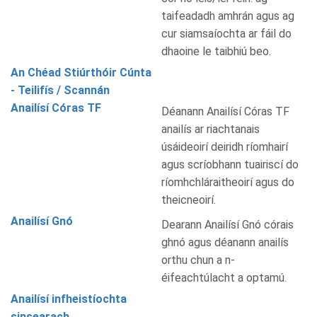
taifeadadh amhrán agus ag
cur siamsaíochta ar fáil do
dhaoine le taibhiú beo.
An Chéad Stiúrthóir Cúnta
- Teilifís / Scannán
Anailísí Córas TF
Déanann Anailísí Córas TF
anailís ar riachtanais
úsáideoirí deiridh ríomhairí
agus scríobhann tuairiscí do
ríomhchláraitheoirí agus do
theicneoirí.
Anailísí Gnó
Dearann Anailísí Gnó córais
ghnó agus déanann anailís
orthu chun a n-
éifeachtúlacht a optamú.
Anailísí infheistíochta
sinsearach