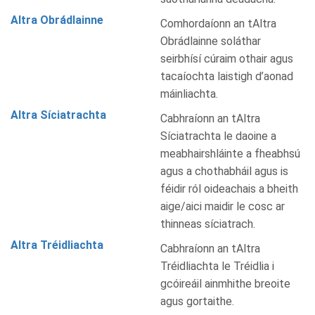
Altra Obrádlainne
Comhordaíonn an tAltra
Obrádlainne soláthar
seirbhísí cúraim othair agus
tacaíochta laistigh d’aonad
máinliachta.
Altra Síciatrachta
Cabhraíonn an tAltra
Síciatrachta le daoine a
meabhairshláinte a fheabhsú
agus a chothabháil agus is
féidir ról oideachais a bheith
aige/aici maidir le cosc ar
thinneas síciatrach.
Altra Tréidliachta
Cabhraíonn an tAltra
Tréidliachta le Tréidlia i
gcóireáil ainmhithe breoite
agus gortaithe.