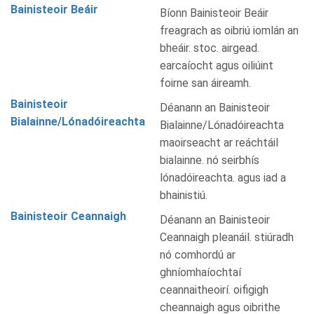
Bainisteoir Beáir
Bíonn Bainisteoir Beáir
freagrach as oibriú iomlán an
bheáir. stoc. airgead.
earcaíocht agus oiliúint
foirne san áireamh.
Bainisteoir
Déanann an Bainisteoir
Bialainne/Lónadóireachta
Bialainne/Lónadóireachta
maoirseacht ar reáchtáil
bialainne. nó seirbhís
lónadóireachta. agus iad a
bhainistiú.
Bainisteoir Ceannaigh
Déanann an Bainisteoir
Ceannaigh pleanáil. stiúradh
nó comhordú ar
ghníomhaíochtaí
ceannaitheoirí. oifigigh
cheannaigh agus oibrithe