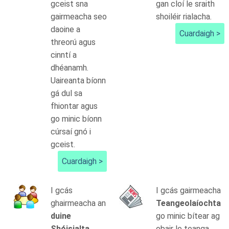
gceist sna
gan cloí le sraith
gairmeacha seo
shoiléir rialacha.
daoine a
Cuardaigh >
threorú agus
cinntí a
dhéanamh.
Uaireanta bíonn
gá dul sa
fhiontar agus
go minic bíonn
cúrsaí gnó i
gceist.
Cuardaigh >
I gcás
I gcás gairmeacha
ghairmeacha an
Teangeolaíochta
duine
go minic bítear ag
Shóisialta
obair le teanga