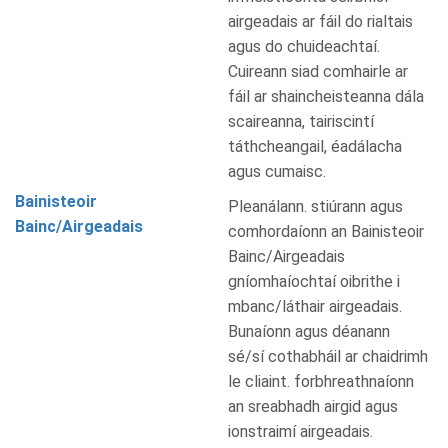
airgeadais ar fáil do rialtais
agus do chuideachtaí.
Cuireann siad comhairle ar
fáil ar shaincheisteanna dála
scaireanna, tairiscintí
táthcheangail, éadálacha
agus cumaisc.
Bainisteoir
Pleanálann. stiúrann agus
Bainc/Airgeadais
comhordaíonn an Bainisteoir
Bainc/Airgeadais
gníomhaíochtaí oibrithe i
mbanc/láthair airgeadais.
Bunaíonn agus déanann
sé/sí cothabháil ar chaidrimh
le cliaint. forbhreathnaíonn
an sreabhadh airgid agus
ionstraimí airgeadais.