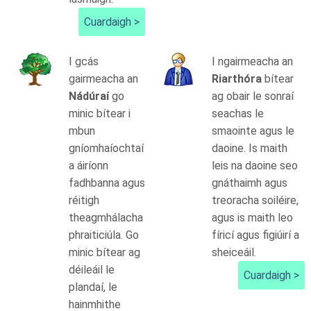
Cuardaigh >
I gcás
I ngairmeacha an
gairmeacha an
Riarthóra
bítear
Nádúraí
go
ag obair le sonraí
minic bítear i
seachas le
mbun
smaointe agus le
gníomhaíochtaí
daoine. Is maith
a áiríonn
leis na daoine seo
fadhbanna agus
gnáthaimh agus
réitigh
treoracha soiléire,
theagmhálacha
agus is maith leo
phraiticiúla. Go
fíricí agus figiúirí a
minic bítear ag
sheiceáil.
déileáil le
Cuardaigh >
plandaí, le
hainmhithe