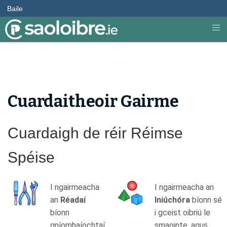
Baile
Cuardaitheoir Gairme
Cuardaigh de réir Réimse
Spéise
I ngairmeacha
I ngairmeacha an
an
Réadaí
Iniúchóra
bíonn sé
bíonn
i gceist oibriú le
gníomhaíochtaí
smaointe, agus