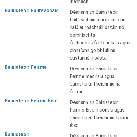
ilrannach.
Bainisteoir Fáilteachais
Déanann an Bainisteoir
Fáilteachais maoirsiú agus
rialú ar reáchtáil óstáin nó
comhlachta
fóillíochta/fáilteachais agus
cinntíonn go bhfuil na
custaiméirí sásta.
Bainisteoir Feirme
Déanann an Bainisteoir
Feirme maoirsiú agus
bainistiú ar fheidhmiú na
feirme.
Bainisteoir Feirme Éisc
Déanann an Bainisteoir
Feirme Éisc maoirsiú agus
bainistiú ar fheidhmiú feirme
éisc.
Bainisteoir
Déanann an Bainisteoir