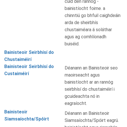
cuid den rannóg -
bainistíocht foirne. a
chinntiú go bhfuil caighdeáin
arda de sheirbhís
chustaiméara á soláthar
agus ag comhlíonadh
buiséid.
Bainisteoir Seirbhísí do
Chustaiméirí
Bainisteoir Seirbhísí do
Déanann an Bainisteoir seo
Custaiméirí
maoirseacht agus
bainistíocht ar an rannóg
seirbhísí do chustaiméirí i
gcuideachta nó in
eagraíocht.
Bainisteoir
Déanann an Bainisteoir
Siamsaíochta/Spóirt
Siamsaíochta/Spóirt eagrú.