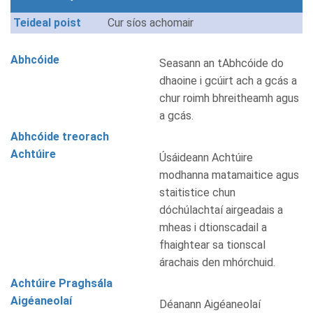
Teideal poist
Cur síos achomair
Abhcóide
Seasann an tAbhcóide do
dhaoine i gcúirt ach a gcás a
chur roimh bhreitheamh agus
a gcás.
Abhcóide treorach
Achtúire
Úsáideann Achtúire
modhanna matamaitice agus
staitistice chun
dóchúlachtaí airgeadais a
mheas i dtionscadail a
fhaightear sa tionscal
árachais den mhórchuid.
Achtúire Praghsála
Aigéaneolaí
Déanann Aigéaneolaí