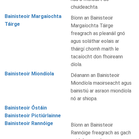
chuideachta.
Bainisteoir Margaíochta
Bíonn an Bainisteoir
Táirge
Margaíochta Táirge
freagrach as pleanáil gnó
agus soláthar eolais ar
tháirgí chomh maith le
tacaíocht don fhoireann
díola.
Bainisteoir Miondíola
Déanann an Bainisteoir
Miondíola maoirseacht agus
bainistiú ar asraon miondíola
nó ar shiopa.
Bainisteoir Óstáin
Bainisteoir Pictiúrlainne
Bainisteoir Rannóige
Bíonn an Bainisteoir
Rannóige freagrach as gach