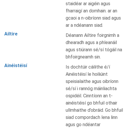
staidéar ar aigéin agus
fharraigí an domhain. ar an
gcaoi a n-oibríonn siad agus
ar a ndéanann siad.
Ailtire
Déanann Ailtire foirgnimh a
dhearadh agus a phleanáil
agus stiúrann sé/sí tógáil na
bhfoirgneamh sin.
Ainéistéisí
Is dochtúir cáilithe é/í
Ainéistéisí le hoiliúint
speisialaithe agus oibríonn
sé/sí i rannóg máinliachta
ospidéil. Cinntíonn an t-
ainéistéisí go bhfuil othair
ullmhaithe d’obráid. Go bhfuil
siad compordach lena linn
agus go ndéantar