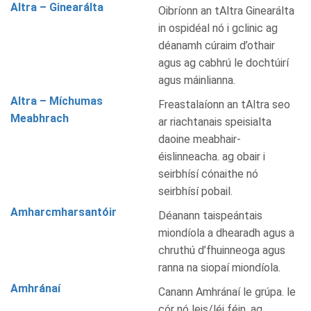
Altra – Ginearálta
Oibríonn an tAltra Ginearálta
in ospidéal nó i gclinic ag
déanamh cúraim d’othair
agus ag cabhrú le dochtúirí
agus máinlianna.
Altra – Míchumas
Freastalaíonn an tAltra seo
Meabhrach
ar riachtanais speisialta
daoine meabhair-
éislinneacha. ag obair i
seirbhísí cónaithe nó
seirbhísí pobail.
Amharcmharsantóir
Déanann taispeántais
miondíola a dhearadh agus a
chruthú d’fhuinneoga agus
ranna na siopaí miondíola.
Amhránaí
Canann Amhránaí le grúpa. le
cór nó leis/léi féin. ag