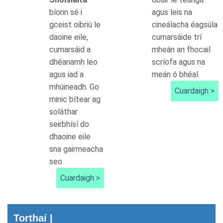
bíonn sé i
agus leis na
gceist oibriú le
cineálacha éagsúla
daoine eile,
cumarsáide trí
cumarsáid a
mheán an fhocail
dhéanamh leo
scríofa agus na
agus iad a
meán ó bhéal.
mhúineadh. Go
Cuardaigh >
minic bítear ag
soláthar
seirbhísí do
dhaoine eile
sna gairmeacha
seo.
Cuardaigh >
Torthaí |