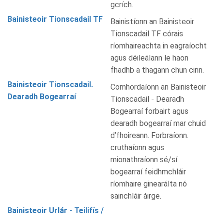
gcrích.
Bainisteoir Tionscadail TF
Bainistíonn an Bainisteoir
Tionscadail TF córais
ríomhaireachta in eagraíocht
agus déileálann le haon
fhadhb a thagann chun cinn.
Bainisteoir Tionscadail.
Comhordaíonn an Bainisteoir
Dearadh Bogearraí
Tionscadail - Dearadh
Bogearraí forbairt agus
dearadh bogearraí mar chuid
d’fhoireann. Forbraíonn.
cruthaíonn agus
mionathraíonn sé/sí
bogearraí feidhmchláir
ríomhaire ginearálta nó
sainchláir áirge.
Bainisteoir Urlár - Teilifís /