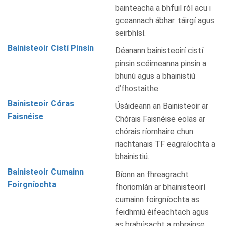
bainteacha a bhfuil ról acu i
gceannach ábhar. táirgí agus
seirbhísí.
Bainisteoir Cistí Pinsin
Déanann bainisteoirí cistí
pinsin scéimeanna pinsin a
bhunú agus a bhainistiú
d’fhostaithe.
Bainisteoir Córas
Úsáideann an Bainisteoir ar
Faisnéise
Chórais Faisnéise eolas ar
chórais ríomhaire chun
riachtanais TF eagraíochta a
bhainistiú.
Bainisteoir Cumainn
Bíonn an fhreagracht
Foirgníochta
fhoriomlán ar bhainisteoirí
cumainn foirgníochta as
feidhmiú éifeachtach agus
as brabúsacht a mbrainse