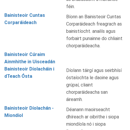
féin.
Bainisteoir Cuntas
Bíonn an Bainisteoir Cuntas
Corparáideach
Corparáideach freagrach as
bainistíocht. anailís agus
forbairt punainne do chliaint
chorparáideacha.
Bainisteoir Cúraim
Ainmhithe in Uisceadán
Bainisteoir Díolacháin i
Díolann táirgí agus seirbhísí
dTeach Ósta
óstaíochta le daoine agus
grúpaí, cliaint
chorparáideacha san
áireamh.
Bainisteoir Díolachán -
Déanann maoirseacht
Miondíol
dhíreach ar oibrithe i siopa
miondíola nó i siopa