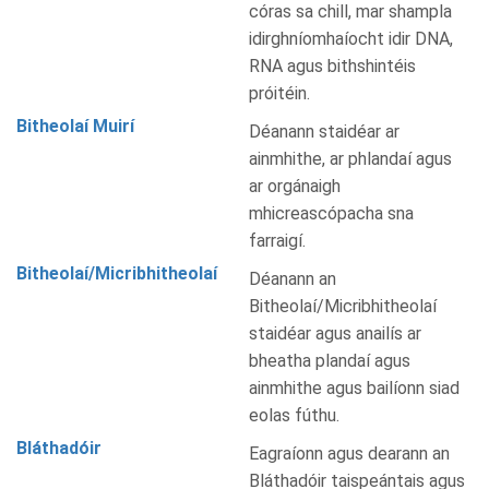
córas sa chill, mar shampla
idirghníomhaíocht idir DNA,
RNA agus bithshintéis
próitéin.
Bitheolaí Muirí
Déanann staidéar ar
ainmhithe, ar phlandaí agus
ar orgánaigh
mhicreascópacha sna
farraigí.
Bitheolaí/Micribhitheolaí
Déanann an
Bitheolaí/Micribhitheolaí
staidéar agus anailís ar
bheatha plandaí agus
ainmhithe agus bailíonn siad
eolas fúthu.
Bláthadóir
Eagraíonn agus dearann an
Bláthadóir taispeántais agus