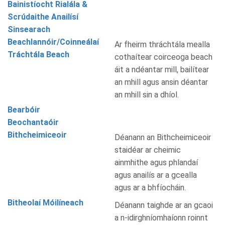
Bainistíocht Rialála &
Scrúdaithe Anailísí
Sinsearach
Beachlannóir/Coinneálaí
Ar fheirm thráchtála mealla
Tráchtála Beach
cothaítear coirceoga beach
áit a ndéantar mill, bailítear
an mhill agus ansin déantar
an mhill sin a dhíol.
Bearbóir
Beochantaóir
Bithcheimiceoir
Déanann an Bithcheimiceoir
staidéar ar cheimic
ainmhithe agus phlandaí
agus anailís ar a gcealla
agus ar a bhfíocháin.
Bitheolaí Móilíneach
Déanann taighde ar an gcaoi
a n-idirghníomhaíonn roinnt