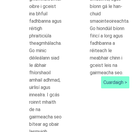
oibre i gceist
bíonn gá le han-
ina bhfuil
chuid
fadhbanna agus
smaointeoireachta.
réitigh
Go hiondúil bíonn
phraiticiúla
fíricí a lorg agus
theagmhálacha.
fadhbanna a
Go minic
réiteach le
déileálann siad
meabhair chinn i
le ábhair
gceist leis na
fhíorshaoil
gairmeacha seo.
amhail adhmad,
Cuardaigh >
uirlisí agus
innealra. I gcás
roinnt mhaith
de na
gairmeacha seo
bítear ag obair
lasmuigh.