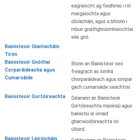
eagraíocht ag feidhmiú i ról
margaíochta agus
díolacháin, agus a bhíonn i
mbun gnáthghníomhaíochtaí
eile gnó.
Bainisteoir Glantacháin
Tirim
Bainisteoir Gnóthaí
Bíonn an Bainisteoir seo
Corparáideacha agus
freagrach as íomhá
Cumarsáide
chorparáideach agus iompar
gach cumarsáide seachtraí.
Bainisteoir Gortóireachta
Déanann an Bainisteoir
Gortóireachta maoirsiú agus
bainistiú ar ionaid
gharraíodóireachta nó
úlloird.
Bainisteoir Léiriúcháin