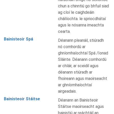
chun a chinntiú go bhfuil siad
ag cloí le caighdeáin
cháilíochta. le spriocdhátaí
agus le nósanna imeachta
cearta.
Bainisteoir Spá
Déanann pleanáil, stiúradh
nó comhordú ar
ghníomhaíochtaí Spá /Ionad
Sláinte. Déanann comhordú
ar chláir, ar sceidil agus
déanann stiúradh ar
fhoireann agus maoirseacht
ar ghníomhaíochtaí
airgeadais.
Bainisteoir Stáitse
Déanann an Bainisteoir
Stáitse maoirseacht agus
bainistiú ar reáchtáil an