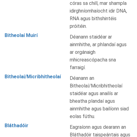
córas sa chill, mar shampla
idirghníomhaíocht idir DNA,
RNA agus bithshintéis
próitéin.
Bitheolaí Muirí
Déanann staidéar ar
ainmhithe, ar phlandaí agus
ar orgánaigh
mhicreascópacha sna
farraigí.
Bitheolaí/Micribhitheolaí
Déanann an
Bitheolaí/Micribhitheolaí
staidéar agus anailís ar
bheatha plandaí agus
ainmhithe agus bailíonn siad
eolas fúthu.
Bláthadóir
Eagraíonn agus dearann an
Bláthadóir taispeántais agus