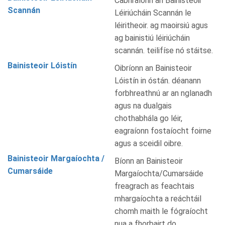
Cabhraíonn an Bainisteoir
Scannán
Léiriúcháin Scannán le
léiritheoir. ag maoirsiú agus
ag bainistiú léiriúcháin
scannán. teilifíse nó stáitse.
Bainisteoir Lóistín
Oibríonn an Bainisteoir
Lóistín in óstán. déanann
forbhreathnú ar an nglanadh
agus na dualgais
chothabhála go léir,
eagraíonn fostaíocht foirne
agus a sceidil oibre.
Bainisteoir Margaíochta /
Bíonn an Bainisteoir
Cumarsáide
Margaíochta/Cumarsáide
freagrach as feachtais
mhargaíochta a reáchtáil
chomh maith le fógraíocht
nua a fhorbairt do