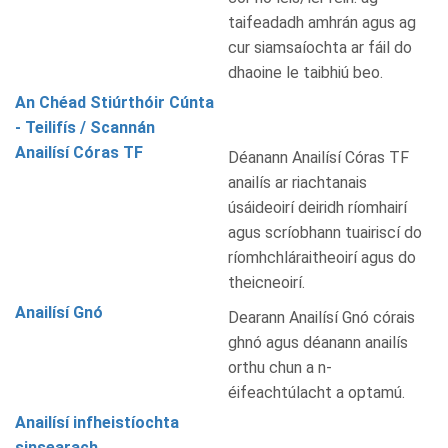
taifeadadh amhrán agus ag
cur siamsaíochta ar fáil do
dhaoine le taibhiú beo.
An Chéad Stiúrthóir Cúnta
- Teilifís / Scannán
Anailísí Córas TF
Déanann Anailísí Córas TF
anailís ar riachtanais
úsáideoirí deiridh ríomhairí
agus scríobhann tuairiscí do
ríomhchláraitheoirí agus do
theicneoirí.
Anailísí Gnó
Dearann Anailísí Gnó córais
ghnó agus déanann anailís
orthu chun a n-
éifeachtúlacht a optamú.
Anailísí infheistíochta
sinsearach