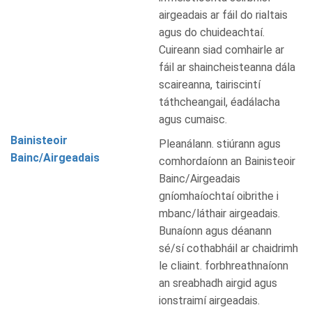
airgeadais ar fáil do rialtais
agus do chuideachtaí.
Cuireann siad comhairle ar
fáil ar shaincheisteanna dála
scaireanna, tairiscintí
táthcheangail, éadálacha
agus cumaisc.
Bainisteoir
Pleanálann. stiúrann agus
Bainc/Airgeadais
comhordaíonn an Bainisteoir
Bainc/Airgeadais
gníomhaíochtaí oibrithe i
mbanc/láthair airgeadais.
Bunaíonn agus déanann
sé/sí cothabháil ar chaidrimh
le cliaint. forbhreathnaíonn
an sreabhadh airgid agus
ionstraimí airgeadais.