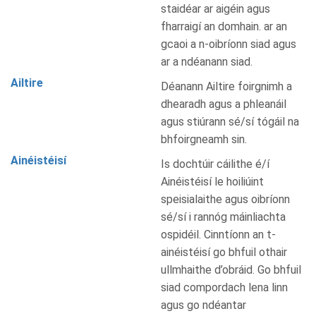
staidéar ar aigéin agus
fharraigí an domhain. ar an
gcaoi a n-oibríonn siad agus
ar a ndéanann siad.
Ailtire
Déanann Ailtire foirgnimh a
dhearadh agus a phleanáil
agus stiúrann sé/sí tógáil na
bhfoirgneamh sin.
Ainéistéisí
Is dochtúir cáilithe é/í
Ainéistéisí le hoiliúint
speisialaithe agus oibríonn
sé/sí i rannóg máinliachta
ospidéil. Cinntíonn an t-
ainéistéisí go bhfuil othair
ullmhaithe d’obráid. Go bhfuil
siad compordach lena linn
agus go ndéantar