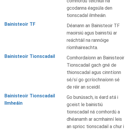
comhordú teicniúil na
gcodanna éagsúla den
tionscadal ilmheáin.
Bainisteoir TF
Déanann an Bainisteoir TF
maoirsiú agus bainistiú ar
reáchtáil na rannóige
ríomhaireachta.
Bainisteoir Tionscadail
Comhordaíonn an Bainisteoir
Tionscadail gach gné de
thionscadal agus cinntíonn
sé/sí go gcríochnaíonn sé
de réir an sceidil.
Bainisteoir Tionscadail
Go bunúsach, is éard atá i
Ilmheáin
gceist le bainistiú
tionscadail ná comhordú a
dhéanamh ar acmhainní leis
an sprioc tionscadail a chur i