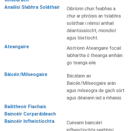
Anailísí Slabhra Soláthair
Oibríonn chun feabhas a
chur ar phróisis an tslabhra
soláthair i réimsí amhail
déantúsaíocht, miondíol
agus lóistíocht.
Ateangaire
Aistríonn Ateangaire focail
labhartha ó theanga amháin
go teanga eile.
Báicéir/Milseogaire
Bácálann an
Baicéir/Milseogaire arán
agus milseogra de gach sórt
agus déanann iad a mhaisiú.
Bailitheoir Fiachais
Baincéir Corparáideach
Baincéir Infheistíochta
Cuireann baincéirí
infheistíochta seirbhísí