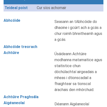
Teideal poist
Cur síos achomair
Abhcóide
Seasann an tAbhcóide do
dhaoine i gcúirt ach a gcás a
chur roimh bhreitheamh agus
a gcás.
Abhcóide treorach
Achtúire
Úsáideann Achtúire
modhanna matamaitice agus
staitistice chun
dóchúlachtaí airgeadais a
mheas i dtionscadail a
fhaightear sa tionscal
árachais den mhórchuid.
Achtúire Praghsála
Aigéaneolaí
Déanann Aigéaneolaí