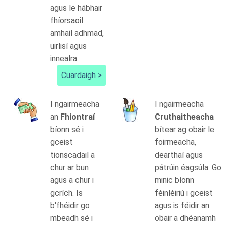
agus le hábhair
fhíorsaoil
amhail adhmad,
uirlisí agus
innealra.
Cuardaigh >
I ngairmeacha
I ngairmeacha
an
Fhiontraí
Cruthaitheacha
bíonn sé i
bítear ag obair le
gceist
foirmeacha,
tionscadail a
dearthaí agus
chur ar bun
pátrúin éagsúla. Go
agus a chur i
minic bíonn
gcrích. Is
féinléiriú i gceist
b'fhéidir go
agus is féidir an
mbeadh sé i
obair a dhéanamh