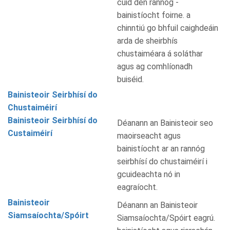
cuid den rannóg -
bainistíocht foirne. a
chinntiú go bhfuil caighdeáin
arda de sheirbhís
chustaiméara á soláthar
agus ag comhlíonadh
buiséid.
Bainisteoir Seirbhísí do
Chustaiméirí
Bainisteoir Seirbhísí do
Déanann an Bainisteoir seo
Custaiméirí
maoirseacht agus
bainistíocht ar an rannóg
seirbhísí do chustaiméirí i
gcuideachta nó in
eagraíocht.
Bainisteoir
Déanann an Bainisteoir
Siamsaíochta/Spóirt
Siamsaíochta/Spóirt eagrú.