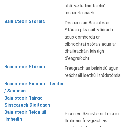
stáitse le linn taibhiú
amharclannach.
Bainisteoir Stórais
Déanann an Bainisteoir
Stórais pleanáil. stiúradh
agus comhordú ar
oibríochtaí stórais agus ar
dháileacháin laistigh
d’eagraíocht.
Bainisteoir Stórais
Freagrach as bainistiú agus
reáchtáil laethúil trádstórais.
Bainisteoir Suíomh - Teilifís
/ Scannán
Bainisteoir Táirge
Sinsearach Digiteach
Bainisteoir Teicniúil
Bíonn an Bainisteoir Teicniúil
Ilmheáin
Ilmheáin freagrach as