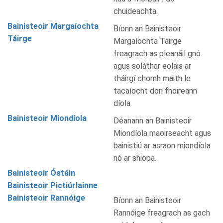
chuideachta.
Bainisteoir Margaíochta
Bíonn an Bainisteoir
Táirge
Margaíochta Táirge
freagrach as pleanáil gnó
agus soláthar eolais ar
tháirgí chomh maith le
tacaíocht don fhoireann
díola.
Bainisteoir Miondíola
Déanann an Bainisteoir
Miondíola maoirseacht agus
bainistiú ar asraon miondíola
nó ar shiopa.
Bainisteoir Óstáin
Bainisteoir Pictiúrlainne
Bainisteoir Rannóige
Bíonn an Bainisteoir
Rannóige freagrach as gach