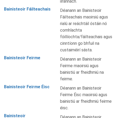
ilrannach.
Bainisteoir Fáilteachais
Déanann an Bainisteoir
Fáilteachais maoirsiú agus
rialú ar reáchtáil óstáin nó
comhlachta
fóillíochta/fáilteachais agus
cinntíonn go bhfuil na
custaiméirí sásta.
Bainisteoir Feirme
Déanann an Bainisteoir
Feirme maoirsiú agus
bainistiú ar fheidhmiú na
feirme.
Bainisteoir Feirme Éisc
Déanann an Bainisteoir
Feirme Éisc maoirsiú agus
bainistiú ar fheidhmiú feirme
éisc.
Bainisteoir
Déanann an Bainisteoir