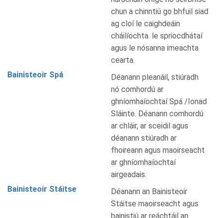
chun a chinntiú go bhfuil siad
ag cloí le caighdeáin
cháilíochta. le spriocdhátaí
agus le nósanna imeachta
cearta.
Bainisteoir Spá
Déanann pleanáil, stiúradh
nó comhordú ar
ghníomhaíochtaí Spá /Ionad
Sláinte. Déanann comhordú
ar chláir, ar sceidil agus
déanann stiúradh ar
fhoireann agus maoirseacht
ar ghníomhaíochtaí
airgeadais.
Bainisteoir Stáitse
Déanann an Bainisteoir
Stáitse maoirseacht agus
bainistiú ar reáchtáil an