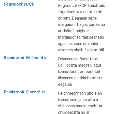
Fógraíochta/CP
Fógraíochta/CP feachtais
fógraíochta a chruthú do
chliant. Déanann sé/sí
margaíocht agus pacáistiú
ar tháirgí. taighde
margaíochta. taispeántais
agus cuireann seirbhísí
caidrimh phoiblí eile ar fáil.
Bainisteoir Fóillíochta
Déanann an Bainisteoir
Fóillíochta maoirsiú agus
bainistíocht ar reáchtáil
áiseanna caithimh aimsire
éagsúla.
Bainisteoir Ginearálta
Feidhmeannach gnó é an
bainisteoir ginearálta a
dhéanann maoirseacht ar
chuideachta nó ar