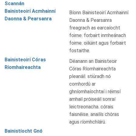
Scannán
Bainisteoirí Acmhainní
Bíonn Bainisteoirí Acmhainní
Daonna & Pearsanra
Daonna & Pearsanra
freagrach as earcaíocht
foirne. forbairt inmheánach
foirne. oiliúint agus forbairt
fostaithe.
Bainisteoirí Córas
Déanann an Bainisteoir
Ríomhaireachta
Córas Ríomhaireachta
pleanáil. stiúradh nó
comhordú ar
ghníomhaíochtaí i réimsí
amhail próiseáil sonraí
leictreonacha. córais
faisnéise. anailís chóras
agus ríomhchlárú.
Bainistíocht Gnó