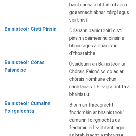
bainteacha a bhfuil ról acu i
gceannach ábhar. táirgí agus
seirbhísí.
Bainisteoir Cistí Pinsin
Déanann bainisteoirí cistí
pinsin scéimeanna pinsin a
bhunú agus a bhainistiú
d’fhostaithe.
Bainisteoir Córas
Úsáideann an Bainisteoir ar
Faisnéise
Chórais Faisnéise eolas ar
chórais ríomhaire chun
riachtanais TF eagraíochta a
bhainistiú.
Bainisteoir Cumainn
Bíonn an fhreagracht
Foirgníochta
fhoriomlán ar bhainisteoirí
cumainn foirgníochta as
feidhmiú éifeachtach agus
as brabúsacht a mbrainse