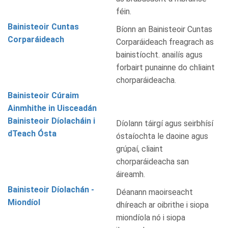
féin.
Bainisteoir Cuntas
Bíonn an Bainisteoir Cuntas
Corparáideach
Corparáideach freagrach as
bainistíocht. anailís agus
forbairt punainne do chliaint
chorparáideacha.
Bainisteoir Cúraim
Ainmhithe in Uisceadán
Bainisteoir Díolacháin i
Díolann táirgí agus seirbhísí
dTeach Ósta
óstaíochta le daoine agus
grúpaí, cliaint
chorparáideacha san
áireamh.
Bainisteoir Díolachán -
Déanann maoirseacht
Miondíol
dhíreach ar oibrithe i siopa
miondíola nó i siopa