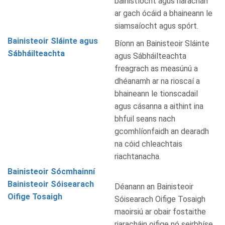
bainistíocht agus riarachán
ar gach ócáid a bhaineann le
siamsaíocht agus spórt.
Bainisteoir Sláinte agus
Bíonn an Bainisteoir Sláinte
Sábháilteachta
agus Sábháilteachta
freagrach as measúnú a
dhéanamh ar na rioscaí a
bhaineann le tionscadail
agus cásanna a aithint ina
bhfuil seans nach
gcomhlíonfaidh an dearadh
na cóid chleachtais
riachtanacha.
Bainisteoir Sócmhainní
Bainisteoir Sóisearach
Déanann an Bainisteoir
Oifige Tosaigh
Sóisearach Oifige Tosaigh
maoirsiú ar obair fostaithe
riaracháin oifige nó seirbhíse