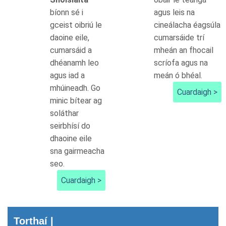
bíonn sé i
agus leis na
gceist oibriú le
cineálacha éagsúla
daoine eile,
cumarsáide trí
cumarsáid a
mheán an fhocail
dhéanamh leo
scríofa agus na
agus iad a
meán ó bhéal.
mhúineadh. Go
Cuardaigh >
minic bítear ag
soláthar
seirbhísí do
dhaoine eile
sna gairmeacha
seo.
Cuardaigh >
Torthaí |