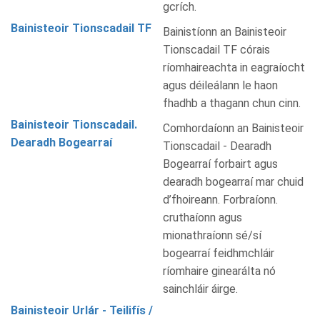
gcrích.
Bainisteoir Tionscadail TF
Bainistíonn an Bainisteoir
Tionscadail TF córais
ríomhaireachta in eagraíocht
agus déileálann le haon
fhadhb a thagann chun cinn.
Bainisteoir Tionscadail.
Comhordaíonn an Bainisteoir
Dearadh Bogearraí
Tionscadail - Dearadh
Bogearraí forbairt agus
dearadh bogearraí mar chuid
d’fhoireann. Forbraíonn.
cruthaíonn agus
mionathraíonn sé/sí
bogearraí feidhmchláir
ríomhaire ginearálta nó
sainchláir áirge.
Bainisteoir Urlár - Teilifís /