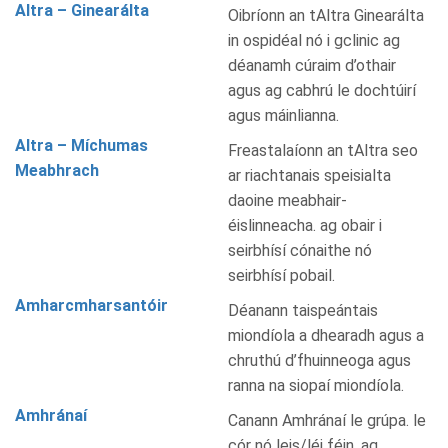
Altra – Ginearálta
Oibríonn an tAltra Ginearálta
in ospidéal nó i gclinic ag
déanamh cúraim d’othair
agus ag cabhrú le dochtúirí
agus máinlianna.
Altra – Míchumas
Freastalaíonn an tAltra seo
Meabhrach
ar riachtanais speisialta
daoine meabhair-
éislinneacha. ag obair i
seirbhísí cónaithe nó
seirbhísí pobail.
Amharcmharsantóir
Déanann taispeántais
miondíola a dhearadh agus a
chruthú d’fhuinneoga agus
ranna na siopaí miondíola.
Amhránaí
Canann Amhránaí le grúpa. le
cór nó leis/léi féin. ag