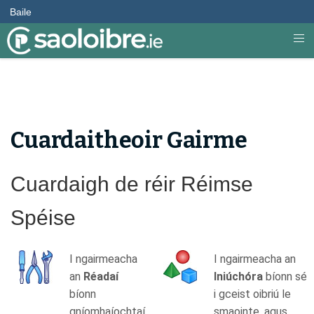
Baile
Cuardaitheoir Gairme
Cuardaigh de réir Réimse
Spéise
I ngairmeacha
I ngairmeacha an
an
Réadaí
Iniúchóra
bíonn sé
bíonn
i gceist oibriú le
gníomhaíochtaí
smaointe, agus