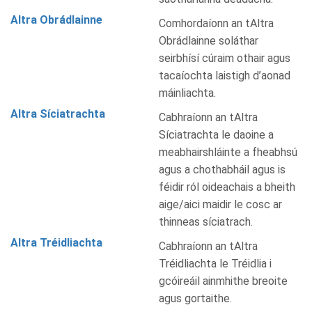
Altra Obrádlainne
Comhordaíonn an tAltra
Obrádlainne soláthar
seirbhísí cúraim othair agus
tacaíochta laistigh d’aonad
máinliachta.
Altra Síciatrachta
Cabhraíonn an tAltra
Síciatrachta le daoine a
meabhairshláinte a fheabhsú
agus a chothabháil agus is
féidir ról oideachais a bheith
aige/aici maidir le cosc ar
thinneas síciatrach.
Altra Tréidliachta
Cabhraíonn an tAltra
Tréidliachta le Tréidlia i
gcóireáil ainmhithe breoite
agus gortaithe.