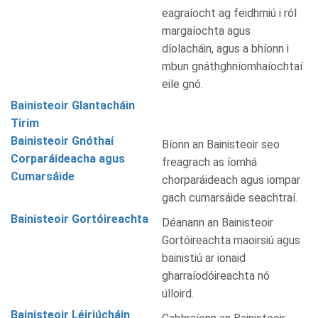
eagraíocht ag feidhmiú i ról
margaíochta agus
díolacháin, agus a bhíonn i
mbun gnáthghníomhaíochtaí
eile gnó.
Bainisteoir Glantacháin
Tirim
Bainisteoir Gnóthaí
Bíonn an Bainisteoir seo
Corparáideacha agus
freagrach as íomhá
Cumarsáide
chorparáideach agus iompar
gach cumarsáide seachtraí.
Bainisteoir Gortóireachta
Déanann an Bainisteoir
Gortóireachta maoirsiú agus
bainistiú ar ionaid
gharraíodóireachta nó
úlloird.
Bainisteoir Léiriúcháin