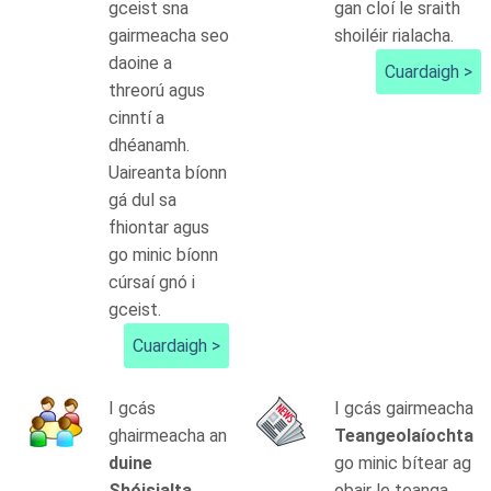
gceist sna
gan cloí le sraith
gairmeacha seo
shoiléir rialacha.
daoine a
Cuardaigh >
threorú agus
cinntí a
dhéanamh.
Uaireanta bíonn
gá dul sa
fhiontar agus
go minic bíonn
cúrsaí gnó i
gceist.
Cuardaigh >
I gcás
I gcás gairmeacha
ghairmeacha an
Teangeolaíochta
duine
go minic bítear ag
Shóisialta
obair le teanga