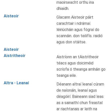
maoirseacht orthu ina
dhiaidh.
Aisteoir
Glacann Aisteoir páirt
carachtair i ndrámaí.
léiriúcháin agus fógraí do
scannáin. don teilifís. raidió
agus don stáitse.
Aisteoir
Aistritheoir
Aistríonn an tAistritheoir
téacs agus doiciméid
scríofa ó theanga amháin go
teanga eile.
Altra - Leanaí
Déanann altraí leanaí cúram
de naíonáin, leanaí agus
déagóirí. Baineann siad leas
as a sainaithí chun freastal
ar riachtanais ar leith na