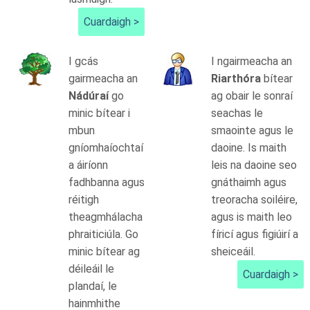
Cuardaigh >
I gcás
I ngairmeacha an
gairmeacha an
Riarthóra
bítear
Nádúraí
go
ag obair le sonraí
minic bítear i
seachas le
mbun
smaointe agus le
gníomhaíochtaí
daoine. Is maith
a áiríonn
leis na daoine seo
fadhbanna agus
gnáthaimh agus
réitigh
treoracha soiléire,
theagmhálacha
agus is maith leo
phraiticiúla. Go
fíricí agus figiúirí a
minic bítear ag
sheiceáil.
déileáil le
Cuardaigh >
plandaí, le
hainmhithe