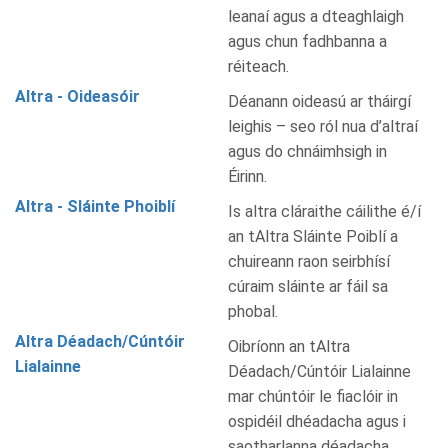
leanaí agus a dteaghlaigh
agus chun fadhbanna a
réiteach.
Altra - Oideasóir
Déanann oideasú ar tháirgí
leighis – seo ról nua d’altraí
agus do chnáimhsigh in
Éirinn.
Altra - Sláinte Phoiblí
Is altra cláraithe cáilithe é/í
an tAltra Sláinte Poiblí a
chuireann raon seirbhísí
cúraim sláinte ar fáil sa
phobal.
Altra Déadach/Cúntóir
Oibríonn an tAltra
Lialainne
Déadach/Cúntóir Lialainne
mar chúntóir le fiaclóir in
ospidéil dhéadacha agus i
saotharlanna déadacha.