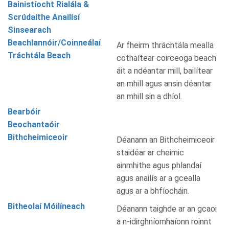
Bainistíocht Rialála &
Scrúdaithe Anailísí
Sinsearach
Beachlannóir/Coinneálaí
Ar fheirm thráchtála mealla
Tráchtála Beach
cothaítear coirceoga beach
áit a ndéantar mill, bailítear
an mhill agus ansin déantar
an mhill sin a dhíol.
Bearbóir
Beochantaóir
Bithcheimiceoir
Déanann an Bithcheimiceoir
staidéar ar cheimic
ainmhithe agus phlandaí
agus anailís ar a gcealla
agus ar a bhfíocháin.
Bitheolaí Móilíneach
Déanann taighde ar an gcaoi
a n-idirghníomhaíonn roinnt