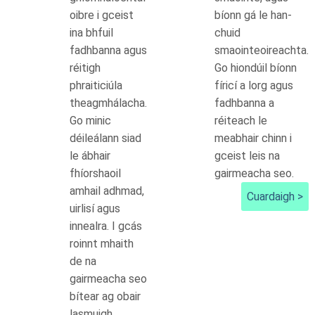
oibre i gceist
bíonn gá le han-
ina bhfuil
chuid
fadhbanna agus
smaointeoireachta.
réitigh
Go hiondúil bíonn
phraiticiúla
fíricí a lorg agus
theagmhálacha.
fadhbanna a
Go minic
réiteach le
déileálann siad
meabhair chinn i
le ábhair
gceist leis na
fhíorshaoil
gairmeacha seo.
amhail adhmad,
Cuardaigh >
uirlisí agus
innealra. I gcás
roinnt mhaith
de na
gairmeacha seo
bítear ag obair
lasmuigh.