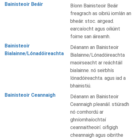
Bainisteoir Beáir
Bíonn Bainisteoir Beáir
freagrach as oibriú iomlán an
bheáir. stoc. airgead.
earcaíocht agus oiliúint
foirne san áireamh.
Bainisteoir
Déanann an Bainisteoir
Bialainne/Lónadóireachta
Bialainne/Lónadóireachta
maoirseacht ar reáchtáil
bialainne. nó seirbhís
lónadóireachta. agus iad a
bhainistiú.
Bainisteoir Ceannaigh
Déanann an Bainisteoir
Ceannaigh pleanáil. stiúradh
nó comhordú ar
ghníomhaíochtaí
ceannaitheoirí. oifigigh
cheannaigh agus oibrithe