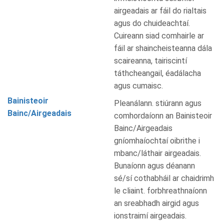
airgeadais ar fáil do rialtais
agus do chuideachtaí.
Cuireann siad comhairle ar
fáil ar shaincheisteanna dála
scaireanna, tairiscintí
táthcheangail, éadálacha
agus cumaisc.
Bainisteoir
Pleanálann. stiúrann agus
Bainc/Airgeadais
comhordaíonn an Bainisteoir
Bainc/Airgeadais
gníomhaíochtaí oibrithe i
mbanc/láthair airgeadais.
Bunaíonn agus déanann
sé/sí cothabháil ar chaidrimh
le cliaint. forbhreathnaíonn
an sreabhadh airgid agus
ionstraimí airgeadais.