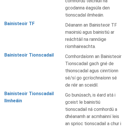
comhordú teicniúil na
gcodanna éagsúla den
tionscadal ilmheáin.
Bainisteoir TF
Déanann an Bainisteoir TF
maoirsiú agus bainistiú ar
reáchtáil na rannóige
ríomhaireachta.
Bainisteoir Tionscadail
Comhordaíonn an Bainisteoir
Tionscadail gach gné de
thionscadal agus cinntíonn
sé/sí go gcríochnaíonn sé
de réir an sceidil.
Bainisteoir Tionscadail
Go bunúsach, is éard atá i
Ilmheáin
gceist le bainistiú
tionscadail ná comhordú a
dhéanamh ar acmhainní leis
an sprioc tionscadail a chur i