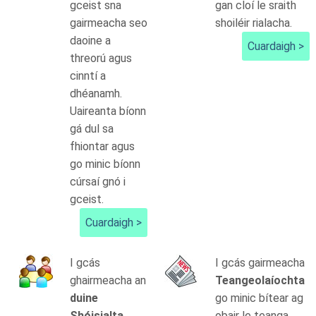
gceist sna
gan cloí le sraith
gairmeacha seo
shoiléir rialacha.
daoine a
Cuardaigh >
threorú agus
cinntí a
dhéanamh.
Uaireanta bíonn
gá dul sa
fhiontar agus
go minic bíonn
cúrsaí gnó i
gceist.
Cuardaigh >
I gcás
I gcás gairmeacha
ghairmeacha an
Teangeolaíochta
duine
go minic bítear ag
Shóisialta
obair le teanga