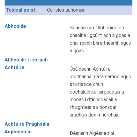
Teideal poist
Cur síos achomair
Abhcóide
Seasann an tAbhcóide do
dhaoine i gcúirt ach a gcás a
chur roimh bhreitheamh agus
a gcás.
Abhcóide treorach
Achtúire
Úsáideann Achtúire
modhanna matamaitice agus
staitistice chun
dóchúlachtaí airgeadais a
mheas i dtionscadail a
fhaightear sa tionscal
árachais den mhórchuid.
Achtúire Praghsála
Aigéaneolaí
Déanann Aigéaneolaí