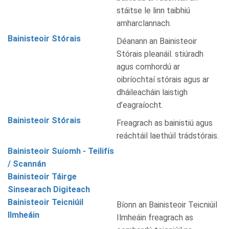
stáitse le linn taibhiú
amharclannach.
Bainisteoir Stórais
Déanann an Bainisteoir
Stórais pleanáil. stiúradh
agus comhordú ar
oibríochtaí stórais agus ar
dháileacháin laistigh
d’eagraíocht.
Bainisteoir Stórais
Freagrach as bainistiú agus
reáchtáil laethúil trádstórais.
Bainisteoir Suíomh - Teilifís
/ Scannán
Bainisteoir Táirge
Sinsearach Digiteach
Bainisteoir Teicniúil
Bíonn an Bainisteoir Teicniúil
Ilmheáin
Ilmheáin freagrach as