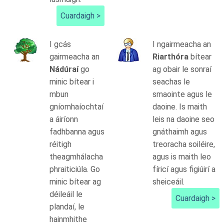
Cuardaigh >
I gcás
I ngairmeacha an
gairmeacha an
Riarthóra
bítear
Nádúraí
go
ag obair le sonraí
minic bítear i
seachas le
mbun
smaointe agus le
gníomhaíochtaí
daoine. Is maith
a áiríonn
leis na daoine seo
fadhbanna agus
gnáthaimh agus
réitigh
treoracha soiléire,
theagmhálacha
agus is maith leo
phraiticiúla. Go
fíricí agus figiúirí a
minic bítear ag
sheiceáil.
déileáil le
Cuardaigh >
plandaí, le
hainmhithe