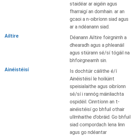
staidéar ar aigéin agus
fharraigí an domhain. ar an
gcaoi a n-oibríonn siad agus
ar a ndéanann siad.
Ailtire
Déanann Ailtire foirgnimh a
dhearadh agus a phleanáil
agus stiúrann sé/sí tógáil na
bhfoirgneamh sin.
Ainéistéisí
Is dochtúir cáilithe é/í
Ainéistéisí le hoiliúint
speisialaithe agus oibríonn
sé/sí i rannóg máinliachta
ospidéil. Cinntíonn an t-
ainéistéisí go bhfuil othair
ullmhaithe d’obráid. Go bhfuil
siad compordach lena linn
agus go ndéantar