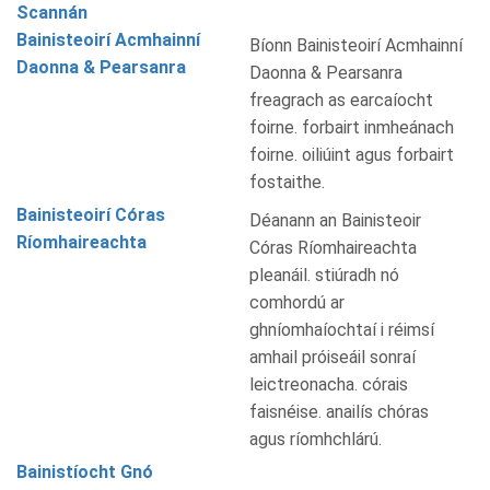
Scannán
Bainisteoirí Acmhainní
Bíonn Bainisteoirí Acmhainní
Daonna & Pearsanra
Daonna & Pearsanra
freagrach as earcaíocht
foirne. forbairt inmheánach
foirne. oiliúint agus forbairt
fostaithe.
Bainisteoirí Córas
Déanann an Bainisteoir
Ríomhaireachta
Córas Ríomhaireachta
pleanáil. stiúradh nó
comhordú ar
ghníomhaíochtaí i réimsí
amhail próiseáil sonraí
leictreonacha. córais
faisnéise. anailís chóras
agus ríomhchlárú.
Bainistíocht Gnó