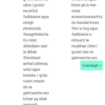
oibre i gceist
bíonn gá le han-
ina bhfuil
chuid
fadhbanna agus
smaointeoireachta.
réitigh
Go hiondúil bíonn
phraiticiúla
fíricí a lorg agus
theagmhálacha.
fadhbanna a
Go minic
réiteach le
déileálann siad
meabhair chinn i
le ábhair
gceist leis na
fhíorshaoil
gairmeacha seo.
amhail adhmad,
Cuardaigh >
uirlisí agus
innealra. I gcás
roinnt mhaith
de na
gairmeacha seo
bítear ag obair
lasmuigh.