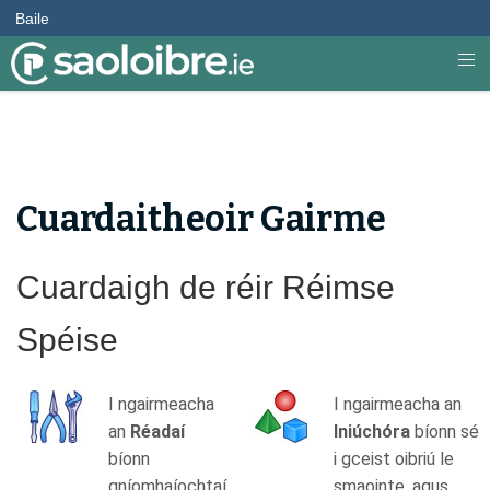
Baile
Cuardaitheoir Gairme
Cuardaigh de réir Réimse
Spéise
I ngairmeacha
I ngairmeacha an
an
Réadaí
Iniúchóra
bíonn sé
bíonn
i gceist oibriú le
gníomhaíochtaí
smaointe, agus