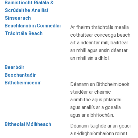
Bainistíocht Rialála &
Scrúdaithe Anailísí
Sinsearach
Beachlannóir/Coinneálaí
Ar fheirm thráchtála mealla
Tráchtála Beach
cothaítear coirceoga beach
áit a ndéantar mill, bailítear
an mhill agus ansin déantar
an mhill sin a dhíol.
Bearbóir
Beochantaóir
Bithcheimiceoir
Déanann an Bithcheimiceoir
staidéar ar cheimic
ainmhithe agus phlandaí
agus anailís ar a gcealla
agus ar a bhfíocháin.
Bitheolaí Móilíneach
Déanann taighde ar an gcaoi
a n-idirghníomhaíonn roinnt