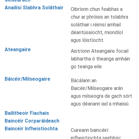
Anailísí Slabhra Soláthair
Oibríonn chun feabhas a
chur ar phróisis an tslabhra
soláthair i réimsí amhail
déantúsaíocht, miondíol
agus lóistíocht.
Ateangaire
Aistríonn Ateangaire focail
labhartha ó theanga amháin
go teanga eile.
Báicéir/Milseogaire
Bácálann an
Baicéir/Milseogaire arán
agus milseogra de gach sórt
agus déanann iad a mhaisiú.
Bailitheoir Fiachais
Baincéir Corparáideach
Baincéir Infheistíochta
Cuireann baincéirí
infheistíochta seirbhísí