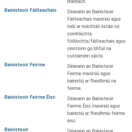
ilrannach.
Bainisteoir Fáilteachais
Déanann an Bainisteoir
Fáilteachais maoirsiú agus
rialú ar reáchtáil óstáin nó
comhlachta
fóillíochta/fáilteachais agus
cinntíonn go bhfuil na
custaiméirí sásta.
Bainisteoir Feirme
Déanann an Bainisteoir
Feirme maoirsiú agus
bainistiú ar fheidhmiú na
feirme.
Bainisteoir Feirme Éisc
Déanann an Bainisteoir
Feirme Éisc maoirsiú agus
bainistiú ar fheidhmiú feirme
éisc.
Bainisteoir
Déanann an Bainisteoir