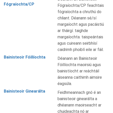
Fógraíochta/CP
Fógraíochta/CP feachtais
fógraíochta a chruthú do
chliant. Déanann sé/sí
margaíocht agus pacáistiú
ar tháirgí. taighde
margaíochta. taispeántais
agus cuireann seirbhísí
caidrimh phoiblí eile ar fáil.
Bainisteoir Fóillíochta
Déanann an Bainisteoir
Fóillíochta maoirsiú agus
bainistíocht ar reáchtáil
áiseanna caithimh aimsire
éagsúla.
Bainisteoir Ginearálta
Feidhmeannach gnó é an
bainisteoir ginearálta a
dhéanann maoirseacht ar
chuideachta nó ar