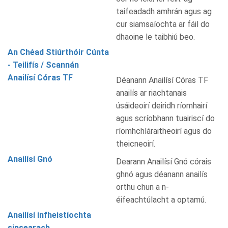
taifeadadh amhrán agus ag
cur siamsaíochta ar fáil do
dhaoine le taibhiú beo.
An Chéad Stiúrthóir Cúnta
- Teilifís / Scannán
Anailísí Córas TF
Déanann Anailísí Córas TF
anailís ar riachtanais
úsáideoirí deiridh ríomhairí
agus scríobhann tuairiscí do
ríomhchláraitheoirí agus do
theicneoirí.
Anailísí Gnó
Dearann Anailísí Gnó córais
ghnó agus déanann anailís
orthu chun a n-
éifeachtúlacht a optamú.
Anailísí infheistíochta
sinsearach