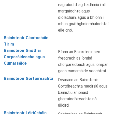
eagraíocht ag feidhmiú i ról
margaíochta agus
díolacháin, agus a bhíonn i
mbun gnáthghníomhaíochtaí
eile gnó.
Bainisteoir Glantacháin
Tirim
Bainisteoir Gnóthaí
Bíonn an Bainisteoir seo
Corparáideacha agus
freagrach as íomhá
Cumarsáide
chorparáideach agus iompar
gach cumarsáide seachtraí.
Bainisteoir Gortóireachta
Déanann an Bainisteoir
Gortóireachta maoirsiú agus
bainistiú ar ionaid
gharraíodóireachta nó
úlloird.
Bainisteoir Léiriúcháin