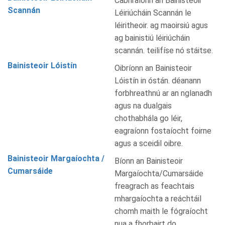
Cabhraíonn an Bainisteoir
Scannán
Léiriúcháin Scannán le
léiritheoir. ag maoirsiú agus
ag bainistiú léiriúcháin
scannán. teilifíse nó stáitse.
Bainisteoir Lóistín
Oibríonn an Bainisteoir
Lóistín in óstán. déanann
forbhreathnú ar an nglanadh
agus na dualgais
chothabhála go léir,
eagraíonn fostaíocht foirne
agus a sceidil oibre.
Bainisteoir Margaíochta /
Bíonn an Bainisteoir
Cumarsáide
Margaíochta/Cumarsáide
freagrach as feachtais
mhargaíochta a reáchtáil
chomh maith le fógraíocht
nua a fhorbairt do