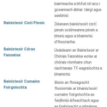
bainteacha a bhfuil ról acu i
gceannach ábhar. táirgí agus
seirbhísí.
Bainisteoir Cistí Pinsin
Déanann bainisteoirí cistí
pinsin scéimeanna pinsin a
bhunú agus a bhainistiú
d’fhostaithe.
Bainisteoir Córas
Úsáideann an Bainisteoir ar
Faisnéise
Chórais Faisnéise eolas ar
chórais ríomhaire chun
riachtanais TF eagraíochta a
bhainistiú.
Bainisteoir Cumainn
Bíonn an fhreagracht
Foirgníochta
fhoriomlán ar bhainisteoirí
cumainn foirgníochta as
feidhmiú éifeachtach agus
as brabúsacht a mbrainse