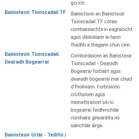
gcrích.
Bainisteoir Tionscadail TF
Bainistíonn an Bainisteoir
Tionscadail TF córais
ríomhaireachta in eagraíocht
agus déileálann le haon
fhadhb a thagann chun cinn.
Bainisteoir Tionscadail.
Comhordaíonn an Bainisteoir
Dearadh Bogearraí
Tionscadail - Dearadh
Bogearraí forbairt agus
dearadh bogearraí mar chuid
d’fhoireann. Forbraíonn.
cruthaíonn agus
mionathraíonn sé/sí
bogearraí feidhmchláir
ríomhaire ginearálta nó
sainchláir áirge.
Bainisteoir Urlár - Teilifís /