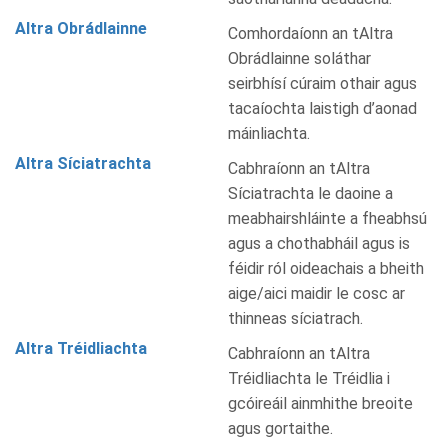
Altra Obrádlainne
Comhordaíonn an tAltra
Obrádlainne soláthar
seirbhísí cúraim othair agus
tacaíochta laistigh d’aonad
máinliachta.
Altra Síciatrachta
Cabhraíonn an tAltra
Síciatrachta le daoine a
meabhairshláinte a fheabhsú
agus a chothabháil agus is
féidir ról oideachais a bheith
aige/aici maidir le cosc ar
thinneas síciatrach.
Altra Tréidliachta
Cabhraíonn an tAltra
Tréidliachta le Tréidlia i
gcóireáil ainmhithe breoite
agus gortaithe.