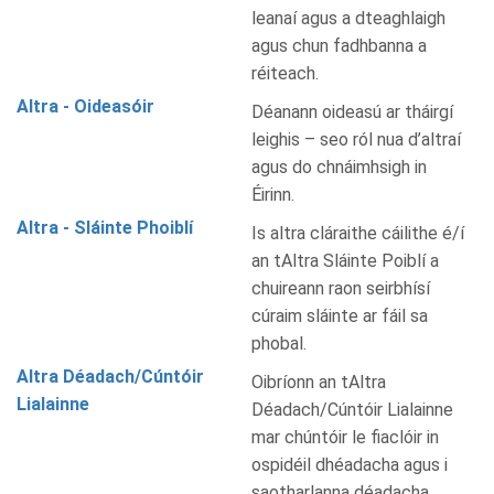
leanaí agus a dteaghlaigh
agus chun fadhbanna a
réiteach.
Altra - Oideasóir
Déanann oideasú ar tháirgí
leighis – seo ról nua d’altraí
agus do chnáimhsigh in
Éirinn.
Altra - Sláinte Phoiblí
Is altra cláraithe cáilithe é/í
an tAltra Sláinte Poiblí a
chuireann raon seirbhísí
cúraim sláinte ar fáil sa
phobal.
Altra Déadach/Cúntóir
Oibríonn an tAltra
Lialainne
Déadach/Cúntóir Lialainne
mar chúntóir le fiaclóir in
ospidéil dhéadacha agus i
saotharlanna déadacha.