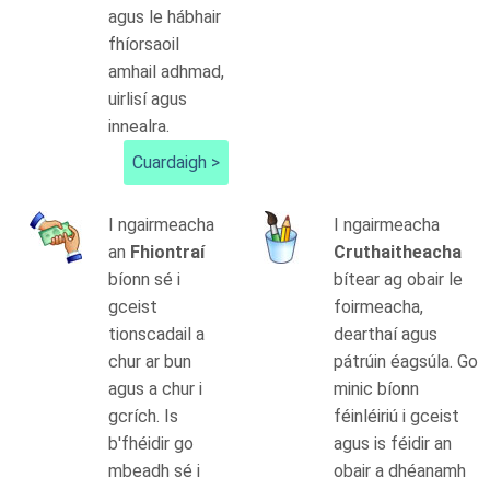
agus le hábhair
fhíorsaoil
amhail adhmad,
uirlisí agus
innealra.
Cuardaigh >
I ngairmeacha
I ngairmeacha
an
Fhiontraí
Cruthaitheacha
bíonn sé i
bítear ag obair le
gceist
foirmeacha,
tionscadail a
dearthaí agus
chur ar bun
pátrúin éagsúla. Go
agus a chur i
minic bíonn
gcrích. Is
féinléiriú i gceist
b'fhéidir go
agus is féidir an
mbeadh sé i
obair a dhéanamh