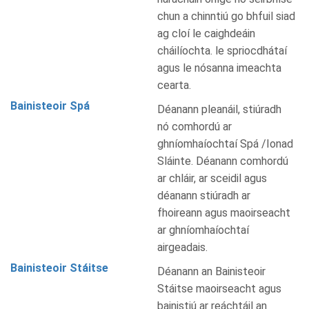
chun a chinntiú go bhfuil siad
ag cloí le caighdeáin
cháilíochta. le spriocdhátaí
agus le nósanna imeachta
cearta.
Bainisteoir Spá
Déanann pleanáil, stiúradh
nó comhordú ar
ghníomhaíochtaí Spá /Ionad
Sláinte. Déanann comhordú
ar chláir, ar sceidil agus
déanann stiúradh ar
fhoireann agus maoirseacht
ar ghníomhaíochtaí
airgeadais.
Bainisteoir Stáitse
Déanann an Bainisteoir
Stáitse maoirseacht agus
bainistiú ar reáchtáil an