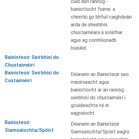
cuid den rannóg -
bainistíocht foirne. a
chinntiú go bhfuil caighdeáin
arda de sheirbhís
chustaiméara á soláthar
agus ag comhlíonadh
buiséid.
Bainisteoir Seirbhísí do
Chustaiméirí
Bainisteoir Seirbhísí do
Déanann an Bainisteoir seo
Custaiméirí
maoirseacht agus
bainistíocht ar an rannóg
seirbhísí do chustaiméirí i
gcuideachta nó in
eagraíocht.
Bainisteoir
Déanann an Bainisteoir
Siamsaíochta/Spóirt
Siamsaíochta/Spóirt eagrú.