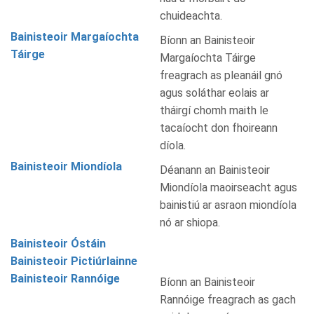
chuideachta.
Bainisteoir Margaíochta
Bíonn an Bainisteoir
Táirge
Margaíochta Táirge
freagrach as pleanáil gnó
agus soláthar eolais ar
tháirgí chomh maith le
tacaíocht don fhoireann
díola.
Bainisteoir Miondíola
Déanann an Bainisteoir
Miondíola maoirseacht agus
bainistiú ar asraon miondíola
nó ar shiopa.
Bainisteoir Óstáin
Bainisteoir Pictiúrlainne
Bainisteoir Rannóige
Bíonn an Bainisteoir
Rannóige freagrach as gach