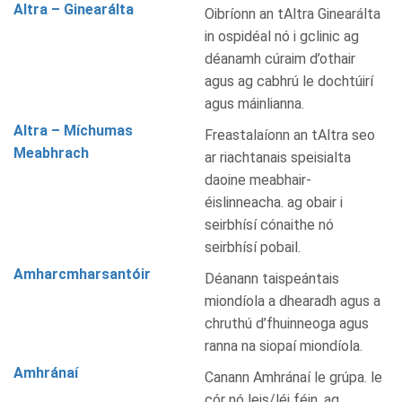
Altra – Ginearálta
Oibríonn an tAltra Ginearálta
in ospidéal nó i gclinic ag
déanamh cúraim d’othair
agus ag cabhrú le dochtúirí
agus máinlianna.
Altra – Míchumas
Freastalaíonn an tAltra seo
Meabhrach
ar riachtanais speisialta
daoine meabhair-
éislinneacha. ag obair i
seirbhísí cónaithe nó
seirbhísí pobail.
Amharcmharsantóir
Déanann taispeántais
miondíola a dhearadh agus a
chruthú d’fhuinneoga agus
ranna na siopaí miondíola.
Amhránaí
Canann Amhránaí le grúpa. le
cór nó leis/léi féin. ag