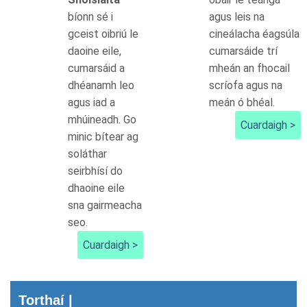
bíonn sé i
agus leis na
gceist oibriú le
cineálacha éagsúla
daoine eile,
cumarsáide trí
cumarsáid a
mheán an fhocail
dhéanamh leo
scríofa agus na
agus iad a
meán ó bhéal.
mhúineadh. Go
Cuardaigh >
minic bítear ag
soláthar
seirbhísí do
dhaoine eile
sna gairmeacha
seo.
Cuardaigh >
Torthaí |