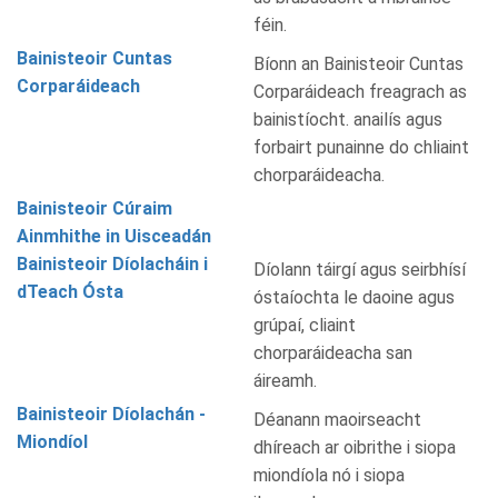
féin.
Bainisteoir Cuntas
Bíonn an Bainisteoir Cuntas
Corparáideach
Corparáideach freagrach as
bainistíocht. anailís agus
forbairt punainne do chliaint
chorparáideacha.
Bainisteoir Cúraim
Ainmhithe in Uisceadán
Bainisteoir Díolacháin i
Díolann táirgí agus seirbhísí
dTeach Ósta
óstaíochta le daoine agus
grúpaí, cliaint
chorparáideacha san
áireamh.
Bainisteoir Díolachán -
Déanann maoirseacht
Miondíol
dhíreach ar oibrithe i siopa
miondíola nó i siopa