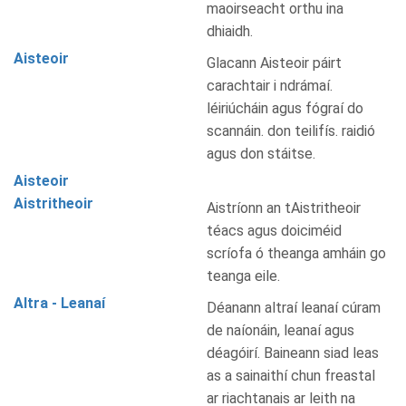
maoirseacht orthu ina
dhiaidh.
Aisteoir
Glacann Aisteoir páirt
carachtair i ndrámaí.
léiriúcháin agus fógraí do
scannáin. don teilifís. raidió
agus don stáitse.
Aisteoir
Aistritheoir
Aistríonn an tAistritheoir
téacs agus doiciméid
scríofa ó theanga amháin go
teanga eile.
Altra - Leanaí
Déanann altraí leanaí cúram
de naíonáin, leanaí agus
déagóirí. Baineann siad leas
as a sainaithí chun freastal
ar riachtanais ar leith na