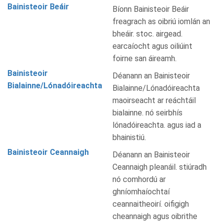
Bainisteoir Beáir
Bíonn Bainisteoir Beáir
freagrach as oibriú iomlán an
bheáir. stoc. airgead.
earcaíocht agus oiliúint
foirne san áireamh.
Bainisteoir
Déanann an Bainisteoir
Bialainne/Lónadóireachta
Bialainne/Lónadóireachta
maoirseacht ar reáchtáil
bialainne. nó seirbhís
lónadóireachta. agus iad a
bhainistiú.
Bainisteoir Ceannaigh
Déanann an Bainisteoir
Ceannaigh pleanáil. stiúradh
nó comhordú ar
ghníomhaíochtaí
ceannaitheoirí. oifigigh
cheannaigh agus oibrithe