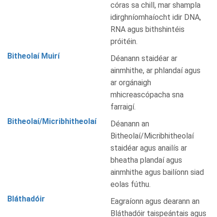
córas sa chill, mar shampla
idirghníomhaíocht idir DNA,
RNA agus bithshintéis
próitéin.
Bitheolaí Muirí
Déanann staidéar ar
ainmhithe, ar phlandaí agus
ar orgánaigh
mhicreascópacha sna
farraigí.
Bitheolaí/Micribhitheolaí
Déanann an
Bitheolaí/Micribhitheolaí
staidéar agus anailís ar
bheatha plandaí agus
ainmhithe agus bailíonn siad
eolas fúthu.
Bláthadóir
Eagraíonn agus dearann an
Bláthadóir taispeántais agus