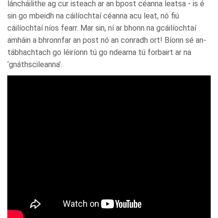
láncháilithe ag cur isteach ar an bpost céanna leatsa - is é
sin go mbeidh na cáilíochtaí céanna acu leat, nó fiú
cáilíochtaí níos fearr. Mar sin, ní ar bhonn na gcáilíochtaí
amháin a bhronnfar an post nó an conradh ort! Bíonn sé an-
tábhachtach go léiríonn tú go ndearna tú forbairt ar na
‘gnáthscileanna’.