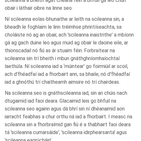
scileanna a bheith agat cheana féin a bhfuil gá leo chun
obair i láthair oibre na linne seo.
Ní scileanna eolas-bhunaithe ar leith na scileanna sin, a
bheadh le foghlaim le linn tréimhse phrintíseachta, sa
choláiste nó ag an obair, ach 'scileanna inaistrithe' a mbíonn
gá ag gach duine leo agus muid ag obair le daoine eile, ar
thionscadail nó fiú as ár stuaim féin. Forbraítear na
scileanna sin trí bheith i mbun gnáthghníomhaíochtaí
laethúla. Ní scileanna iad a ‘múintear’ go foirmiúil ar scoil,
ach d'fhéadfaí iad a fhorbairt ann, sa bhaile, nó d'fhéadfaí
iad a ghnóthú trí chaitheamh aimsire nó trí chairdeas.
Na scileanna seo is gnáthscileanna iad, sin an chúis nach
dtugaimid iad faoi deara. Glacaimid leis go bhfuil na
scileanna seo againn agus dá bhrí sin ní dhéanaimid aon
iarracht feabhas a chur orthu ná iad a fhorbairt. I measc na
scileanna sin a fhorbraímid gan fiú é a thabhairt faoi deara
tá 'scileanna cumarsáide', 'scileanna idirphearsanta' agus
'scileanna eagrúcháin'