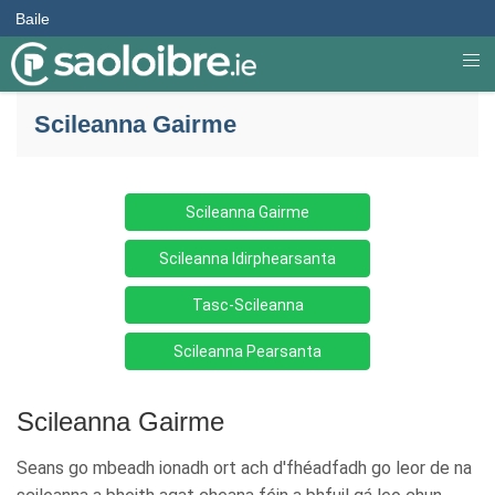
Baile
Scileanna Gairme
Scileanna Gairme
Scileanna Idirphearsanta
Tasc-Scileanna
Scileanna Pearsanta
Scileanna Gairme
Seans go mbeadh ionadh ort ach d'fhéadfadh go leor de na