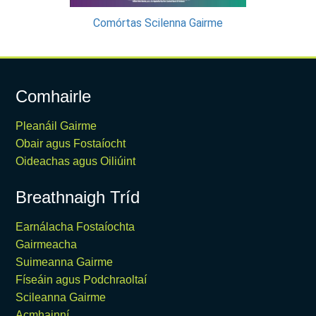
Comórtas Scilenna Gairme
Comhairle
Pleanáil Gairme
Obair agus Fostaíocht
Oideachas agus Oiliúint
Breathnaigh Tríd
Earnálacha Fostaíochta
Gairmeacha
Suimeanna Gairme
Físeáin agus Podchraoltaí
Scileanna Gairme
Acmhainní