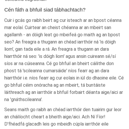
Cén fáth a bhfuil siad tábhachtach?
Cuir i gcás go raibh beirt ag cur isteach ar an bpost céanna
mar eolaí. Cuirtear an cheist chéanna ar an mbeirt san
agallamh - an dóigh leat go mbeifeá go maith ag an bpost
seo? An freagra a thugann an chéad iarrthóir ná 'is dóigh
liom', gan tada eile a rá. An freagra a thugann an dara
hiarrthóir ná seo: 'is dóigh liom' agus ansin cuireann sé/sí
síos ar na cúiseanna. Cé go bhfuil an bheirt cáilithe don
phost tá 'scileanna cumarsáide' níos fearr ag an dara
hiarrthóir i.e. níos fearr ag cur eolais in iúl do dhaoine eile. Cé
go bhfuil céim onóracha ag an mbeirt, tá buntáiste
láithreach ag an iarrthóir a bhfuil forbairt déanta aige/aici ar
na 'gnáthscileanna'.
Seans maith go raibh an chéad iarrthóir den tuairim gur leor
an cháilíocht cheart a bheith aige/aici. Ach Ní Fíor!
D'fhéadfá glacadh leis go mbeidh cúpla iarrthóir eile