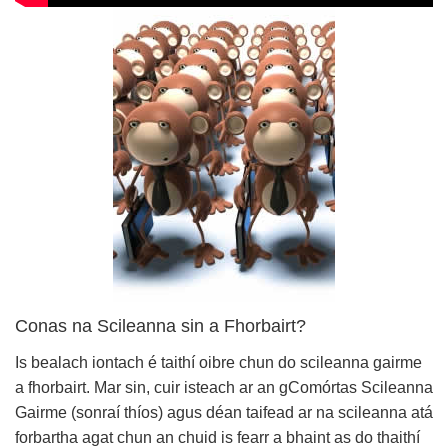
Conas na Scileanna sin a Fhorbairt?
Is bealach iontach é taithí oibre chun do scileanna gairme
a fhorbairt. Mar sin, cuir isteach ar an gComórtas Scileanna
Gairme (sonraí thíos) agus déan taifead ar na scileanna atá
forbartha agat chun an chuid is fearr a bhaint as do thaithí