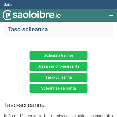
Baile
Tasc-scileanna
Scileanna Gairme
Scileanna Idirphearsanta
Tasc-Scileanna
Scileanna Pearsanta
Tasc-scileanna
Is éard atá i gceist le tasc-scileanna ná scileanna ginearálta