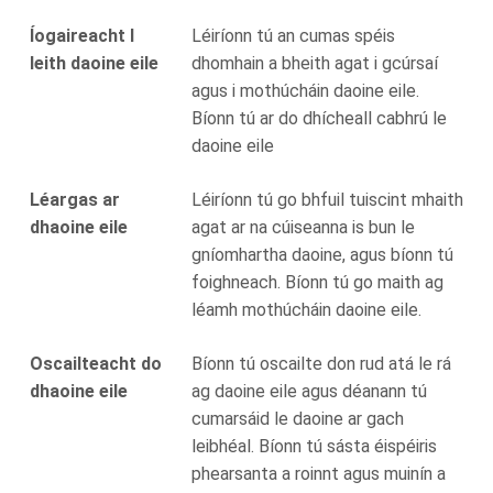
Íogaireacht I
Léiríonn tú an cumas spéis
leith daoine eile
dhomhain a bheith agat i gcúrsaí
agus i mothúcháin daoine eile.
Bíonn tú ar do dhícheall cabhrú le
daoine eile
Léargas ar
Léiríonn tú go bhfuil tuiscint mhaith
dhaoine eile
agat ar na cúiseanna is bun le
gníomhartha daoine, agus bíonn tú
foighneach. Bíonn tú go maith ag
léamh mothúcháin daoine eile.
Oscailteacht do
Bíonn tú oscailte don rud atá le rá
dhaoine eile
ag daoine eile agus déanann tú
cumarsáid le daoine ar gach
leibhéal. Bíonn tú sásta éispéiris
phearsanta a roinnt agus muinín a