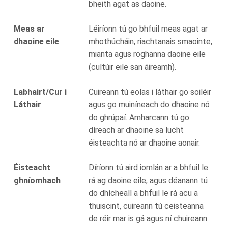
bheith agat as daoine.
Meas ar
Léiríonn tú go bhfuil meas agat ar
dhaoine eile
mhothúcháin, riachtanais smaointe,
mianta agus roghanna daoine eile
(cultúir eile san áireamh).
Labhairt/Cur i
Cuireann tú eolas i láthair go soiléir
Láthair
agus go muiníneach do dhaoine nó
do ghrúpaí. Amharcann tú go
díreach ar dhaoine sa lucht
éisteachta nó ar dhaoine aonair.
Éisteacht
Díríonn tú aird iomlán ar a bhfuil le
ghníomhach
rá ag daoine eile, agus déanann tú
do dhícheall a bhfuil le rá acu a
thuiscint, cuireann tú ceisteanna
de réir mar is gá agus ní chuireann