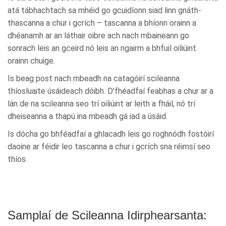
atá tábhachtach sa mhéid go gcuidíonn siad linn gnáth-
thascanna a chur i gcrích – tascanna a bhíonn orainn a
dhéanamh ar an láthair oibre ach nach mbaineann go
sonrach leis an gceird nó leis an ngairm a bhfuil oiliúint
orainn chuige.
Is beag post nach mbeadh na catagóirí scileanna
thíosluaite úsáideach dóibh. D’fhéadfaí feabhas a chur ar a
lán de na scileanna seo trí oiliúint ar leith a fháil, nó trí
dheiseanna a thapú ina mbeadh gá iad a úsáid.
Is dócha go bhféadfaí a ghlacadh leis go roghnódh fostóirí
daoine ar féidir leo tascanna a chur i gcrích sna réimsí seo
thíos.
Samplaí de Scileanna Idirphearsanta: