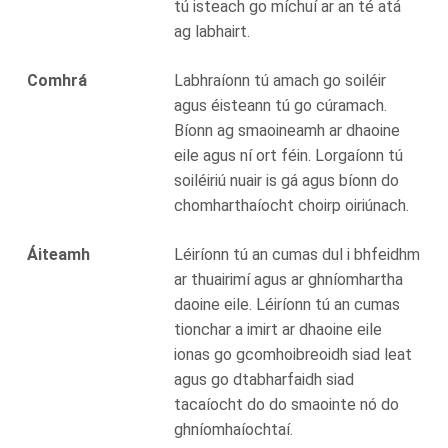
tú isteach go míchuí ar an té atá
ag labhairt.
Comhrá
Labhraíonn tú amach go soiléir
agus éisteann tú go cúramach.
Bíonn ag smaoineamh ar dhaoine
eile agus ní ort féin. Lorgaíonn tú
soiléiriú nuair is gá agus bíonn do
chomharthaíocht choirp oiriúnach.
Áiteamh
Léiríonn tú an cumas dul i bhfeidhm
ar thuairimí agus ar ghníomhartha
daoine eile. Léiríonn tú an cumas
tionchar a imirt ar dhaoine eile
ionas go gcomhoibreoidh siad leat
agus go dtabharfaidh siad
tacaíocht do do smaointe nó do
ghníomhaíochtaí.