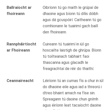
Ballraíocht ar
Oibríonn tú go maith le grúpaí de
fhoireann
dhaoine agus bíonn tú dílis dóibh
agus dá gcuspóirí. Caitheann tú go
comhionann le tuairimí gach baill
den fhoireann.
Rannpháirtíocht
Cuireann tú tuairimí in iúl go
ar Fhoireann
hoscailte laistigh de ghrúpa. Bíonn
tú toilteanach tabhairt faoi
thascanna agus glacadh le
freagrachtaí de réir do thaithí.
Ceannaireacht
Léiríonn tú an cumas fís a chur in iúl
do dhaoine eile agus iad a threorú i
dtreo bhaint amach na físe sin.
Spreagann tú daoine chun gnímh
agus éiríonn leat tacaíocht daoine