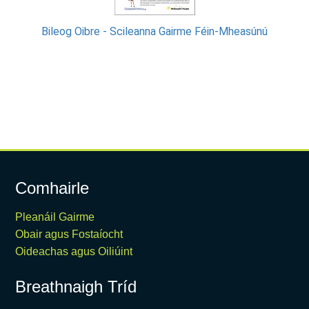
Bileog Oibre - Scileanna Gairme Féin-Mheasúnú
Comhairle
Pleanáil Gairme
Obair agus Fostaíocht
Oideachas agus Oiliúint
Breathnaigh Tríd