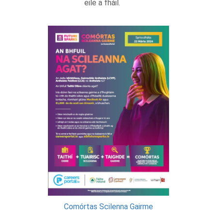
eile a fháil.
Comórtas Scilenna Gairme