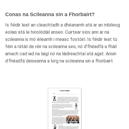
Conas na Scileanna sin a Fhorbairt?
Is féidir leat an cleachtadh a dhéanamh atá ar an mbileog
eolais atá le híoslódáil anseo. Cuirtear síos ann ar na
scileanna is mó éileamh i measc fostóirí. Is féidir leat tú
féin a rátáil de réir na scileanna seo, nó d’fhéadfá a fháil
amach cad iad na laigí nó na láidreachtaí atá agat. Ansin
d’fhéadfá deiseanna a lorg na scileanna sin a fhorbairt.