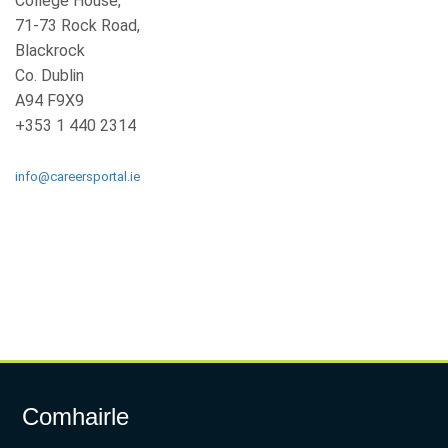
College House,
71-73 Rock Road,
Blackrock
Co. Dublin
A94 F9X9
+353 1 440 2314
info@careersportal.ie
Comhairle