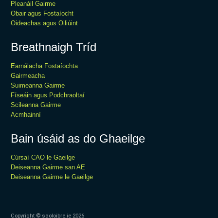
Pleanáil Gairme
Obair agus Fostaíocht
Oideachas agus Oiliúint
Breathnaigh Tríd
Earnálacha Fostaíochta
Gairmeacha
Suimeanna Gairme
Físeáin agus Podchraoltaí
Scileanna Gairme
Acmhainní
Bain úsáid as do Ghaeilge
Cúrsaí CAO le Gaeilge
Deiseanna Gairme san AE
Deiseanna Gairme le Gaeilge
Copyright © saoloibre.ie
2026