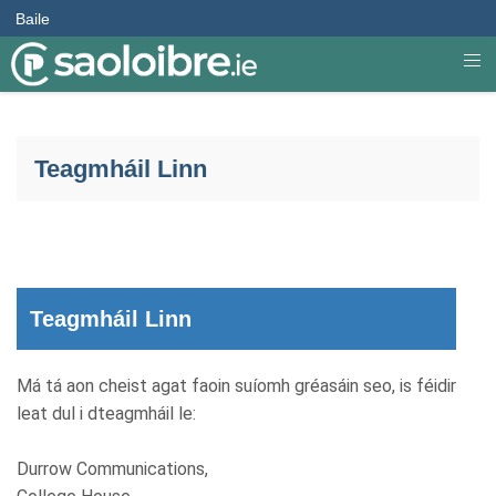
Baile
Teagmháil Linn
Teagmháil Linn
Má tá aon cheist agat faoin suíomh gréasáin seo, is féidir
leat dul i dteagmháil le:
Durrow Communications,