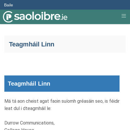
Baile
Teagmháil Linn
Teagmháil Linn
Má tá aon cheist agat faoin suíomh gréasáin seo, is féidir
leat dul i dteagmháil le:
Durrow Communications,