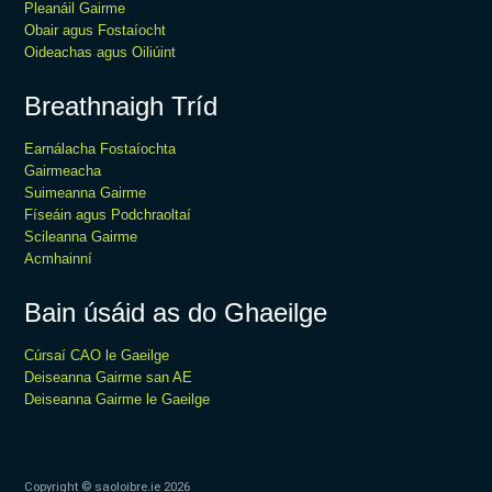
Pleanáil Gairme
Obair agus Fostaíocht
Oideachas agus Oiliúint
Breathnaigh Tríd
Earnálacha Fostaíochta
Gairmeacha
Suimeanna Gairme
Físeáin agus Podchraoltaí
Scileanna Gairme
Acmhainní
Bain úsáid as do Ghaeilge
Cúrsaí CAO le Gaeilge
Deiseanna Gairme san AE
Deiseanna Gairme le Gaeilge
Copyright © saoloibre.ie
2026