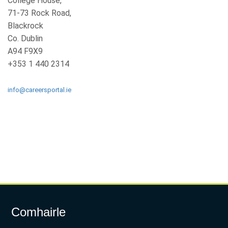
College House,
71-73 Rock Road,
Blackrock
Co. Dublin
A94 F9X9
+353 1 440 2314
info@careersportal.ie
Comhairle