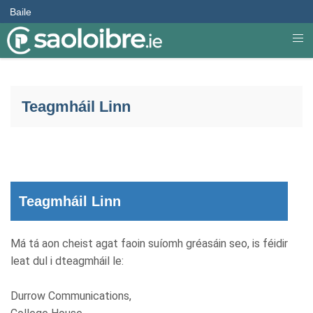
Baile
Teagmháil Linn
Teagmháil Linn
Má tá aon cheist agat faoin suíomh gréasáin seo, is féidir
leat dul i dteagmháil le:
Durrow Communications,