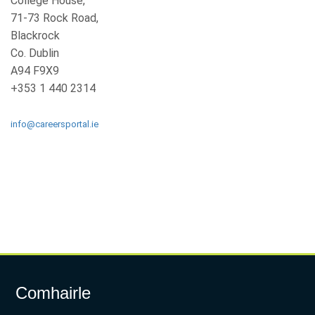
College House,
71-73 Rock Road,
Blackrock
Co. Dublin
A94 F9X9
+353 1 440 2314
info@careersportal.ie
Comhairle