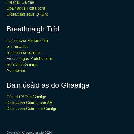
Pleanáil Gairme
Obair agus Fostaíocht
Oideachas agus Oiliúint
Breathnaigh Tríd
Earnálacha Fostaíochta
Gairmeacha
Suimeanna Gairme
Físeáin agus Podchraoltaí
Scileanna Gairme
Acmhainní
Bain úsáid as do Ghaeilge
Cúrsaí CAO le Gaeilge
Deiseanna Gairme san AE
Deiseanna Gairme le Gaeilge
Copyright © saoloibre.ie
2026