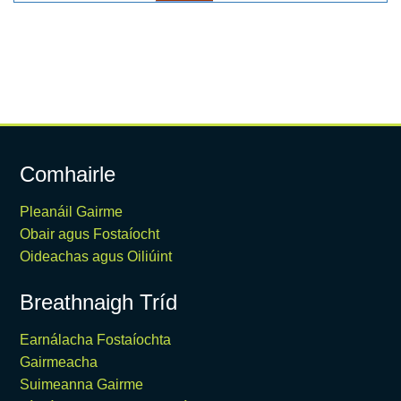
Comhairle
Pleanáil Gairme
Obair agus Fostaíocht
Oideachas agus Oiliúint
Breathnaigh Tríd
Earnálacha Fostaíochta
Gairmeacha
Suimeanna Gairme