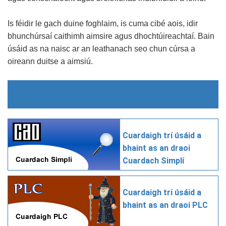
Is féidir le gach duine foghlaim, is cuma cibé aois, idir
bhunchúrsaí caithimh aimsire agus dhochtúireachtaí. Bain
úsáid as na naisc ar an leathanach seo chun cúrsa a
oireann duitse a aimsiú.
Cuardaigh trí úsáid a
bhaint as an draoi
Cuardach Simplí
Cuardaigh trí úsáid a
bhaint as an draoi PLC