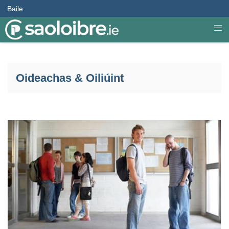
Baile
Oideachas & Oiliúint