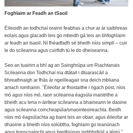
Foghlaim ar Feadh an tSaoil
Éileoidh an todhchaí orainn feabhas a chur ar ár saibhreas
eolais agus glacadh leis go mbeidh gá leis an bhfoghlaim
ar feadh an tsaoil. Ní fhéadfadh sé bheith níos simplí – cuir
le do scileanna agus cuirfidh tú le do dheiseanna.
Seo an tuairim a bhí ag an Sainghrúpa um Riachtanais
Scileanna don Todhchaí ina dtátail i dtuarascáil a
bhreathnaigh ar fhás ár ngeilleagair sna deich mbliana
amach romhainn. "Éileofar ar fhostaithe i ngach post, níos
mó agus níos mó, raon scileanna éagsúla inaistrithe a
bheith acu lena n-áirítear scileanna a bhaineann le daoine
agus scileanna coincheapúla/smaointeoireachta. Beidh
níos mó éagsúlachta ag baint leis an obair, agus éileofar ar
dhaoine a bheith níos solúbtha, foghlaim go leanúnach
agus tionscnaíocht agus breithiúnas indibhidiúil a léiriú."