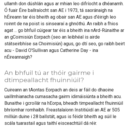
ullamh don dúshlán agus ar mhian leo difríocht a dhéanamh.
Ó fuair Éire ballraíocht san AE i 1973, tá saoránaigh na
hÉireann tar éis bheith ag obair san AE agus d'éirigh leo
roinnt de na poist is sinsearaí a ghnóthú. An raibh a fhios
agat ... go bhfuil cúigear tar éis a bheith ina nArd-Rúnaithe ar
an gCoimisiún Eorpach (seo an leibhéal is airde
státseirbhíse sa Choimisiún) agus, go dtí seo, go raibh beirt
acu - David O'Sullivan agus Catherine Day - ina
nÉireannaigh?
An bhfuil tú ar thóir gairme i
dtimpeallacht fhuinniúil?
Cuireann an tAontas Eorpach an deis ar fáil do dhaoine
uaillmhianacha cumasacha gairm idirnáisiúnta a bheith acu.
Bunaithe i gcroílár na hEorpa, bheadh timpeallacht fhuinniúil
bhríomhar romhaibh. Freastalaíonn Institiúidí an AE ar 505
milliún duine i 28 ballstát, agus is féidir bheith ag súil le
scála tuarastail agus taithí eisceachtúil dá réir.