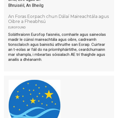
Bhruiséil, An Bheilg
An Foras Eorpach chun Dálaí Maireachtála agus
Oibre a Fheabhsú
eurofound
Soláthraíonn Eurofop faisnéis, comhairle agus saineolas
maidir le cúinsí maireachtála agus oibre, caidreamh
tionsclaíoch agus bainistiú athruithe san Eoraip. Cuirtear
an t-eolas ar fáil do na príomhpháirtithe, ceardchumainn
mar shampla, i mbeartas sóisialach AE trí thaighde agus
anailís a dhéanamh.