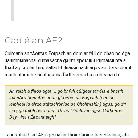
1
Cad é an AE?
Cuireann an tAontas Eorpach an deis ar fáil do dhaoine óga
uaillmhianacha, cumasacha gairm spéisiúil idirnáisiúnta a
fháil ag croílár timpeallacht ilnáisiúnach agus an deis chomh
maith athruithe suntasacha fadtéarmacha a dhéanamh.
An raibh a fhios agat ... go bhfuil cúigear tar éis a bheith
ina nArd-Rúnaithe ar an gCoimisiún Eorpach (seo an
leibhéal is airde státseirbhíse sa Choimisiún) agus, go dtí
seo, go raibh beirt acu - David O'Sullivan agus Catherine
Day - ina nÉireannaigh?
Tá institiúidí an AE i gcónaí ar thóir daoine le scileanna, atá