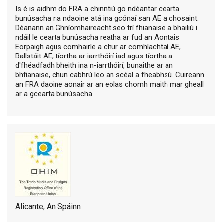
Is é is aidhm do FRA a chinntiú go ndéantar cearta
bunúsacha na ndaoine atá ina gcónaí san AE a chosaint.
Déanann an Ghníomhaireacht seo trí fhianaise a bhailiú i
ndáil le cearta bunúsacha reatha ar fud an Aontais
Eorpaigh agus comhairle a chur ar comhlachtaí AE,
Ballstáit AE, tíortha ar iarrthóirí iad agus tíortha a
d'fhéadfadh bheith ina n-iarrthóirí, bunaithe ar an
bhfianaise, chun cabhrú leo an scéal a fheabhsú. Cuireann
an FRA daoine aonair ar an eolas chomh maith mar gheall
ar a gcearta bunúsacha.
Alicante, An Spáinn