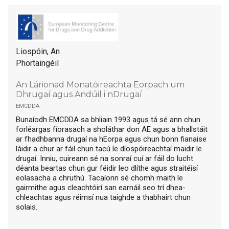
Liospóin, An
Phortaingéil
An Lárionad Monatóireachta Eorpach um
Dhrugaí agus Andúil i nDrugaí
emcdda
Bunaíodh EMCDDA sa bhliain 1993 agus tá sé ann chun
forléargas fíorasach a sholáthar don AE agus a bhallstáit
ar fhadhbanna drugaí na hEorpa agus chun bonn fianaise
láidir a chur ar fáil chun tacú le díospóireachtaí maidir le
drugaí. Inniu, cuireann sé na sonraí cuí ar fáil do lucht
déanta beartas chun gur féidir leo dlíthe agus straitéisí
eolasacha a chruthú. Tacaíonn sé chomh maith le
gairmithe agus cleachtóirí san earnáil seo trí dhea-
chleachtas agus réimsí nua taighde a thabhairt chun
solais.