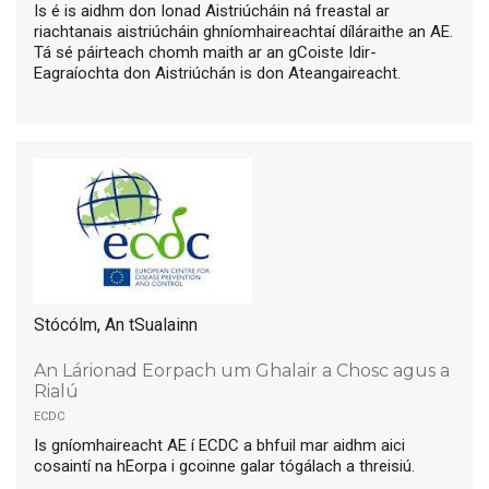
Is é is aidhm don Ionad Aistriúcháin ná freastal ar
riachtanais aistriúcháin ghníomhaireachtaí díláraithe an AE.
Tá sé páirteach chomh maith ar an gCoiste Idir-
Eagraíochta don Aistriúchán is don Ateangaireacht.
Stócólm, An tSualainn
An Lárionad Eorpach um Ghalair a Chosc agus a
Rialú
ecdc
Is gníomhaireacht AE í ECDC a bhfuil mar aidhm aici
cosaintí na hEorpa i gcoinne galar tógálach a threisiú.