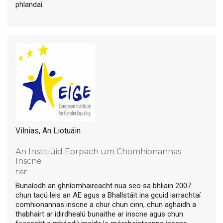
phlandaí.
Vilnias, An Liotuáin
An Institiúid Eorpach um Chomhionannas
Inscne
eige
Bunaíodh an ghníomhaireacht nua seo sa bhliain 2007
chun tacú leis an AE agus a Bhallstáit ina gcuid iarrachtaí
comhionannas inscne a chur chun cinn, chun aghaidh a
thabhairt ar idirdhealú bunaithe ar inscne agus chun