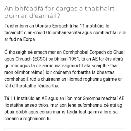
An bhféadfá forléargas a thabhairt
dom ar d’earnáil?
Feidhmíonn an tAontas Eorpach trína 11 institiúid, le
tacaíocht ó an-chuid Gníomhaireachtaí agus comhlachtaí eile
ar fud na Eorpa.
Ó thosaigh sé amach mar an Comhphobal Eorpach do Ghual
agus Chruach (ECSC) sa bhliain 1951, tá an AE tar éis athrú
go mór agus tá sé anois ina eagraíocht atá scaipthe thar
raon ollmhór réimsí, idir chúnamh forbartha is bheartas
comhshaoil, rud a chuireann an iliomad roghanna gairme ar
fáil d'fhostaithe féideartha.
Tá 11 Institiúid an AE agus an líon mór Gníomhaireachtaí AE
liostaithe anseo thíos, mar aon lena suíomhanna, cé atá ag
obair dóibh agus conas mar is féidir leat gairm a lorg sa
cheann a roghnaíonn tú.