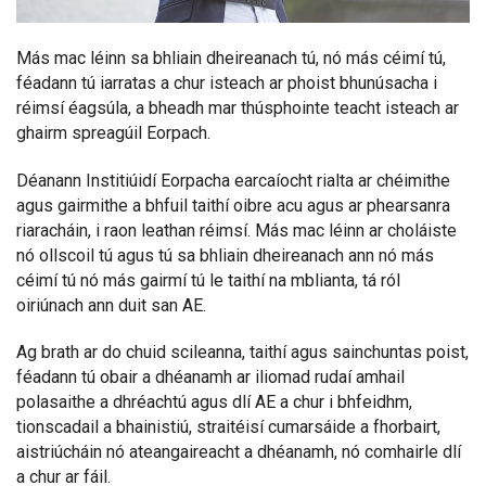
Más mac léinn sa bhliain dheireanach tú, nó más céimí tú,
féadann tú iarratas a chur isteach ar phoist bhunúsacha i
réimsí éagsúla, a bheadh mar thúsphointe teacht isteach ar
ghairm spreagúil Eorpach.
Déanann Institiúidí Eorpacha earcaíocht rialta ar chéimithe
agus gairmithe a bhfuil taithí oibre acu agus ar phearsanra
riaracháin, i raon leathan réimsí. Más mac léinn ar choláiste
nó ollscoil tú agus tú sa bhliain dheireanach ann nó más
céimí tú nó más gairmí tú le taithí na mblianta, tá ról
oiriúnach ann duit san AE.
Ag brath ar do chuid scileanna, taithí agus sainchuntas poist,
féadann tú obair a dhéanamh ar iliomad rudaí amhail
polasaithe a dhréachtú agus dlí AE a chur i bhfeidhm,
tionscadail a bhainistiú, straitéisí cumarsáide a fhorbairt,
aistriúcháin nó ateangaireacht a dhéanamh, nó comhairle dlí
a chur ar fáil.