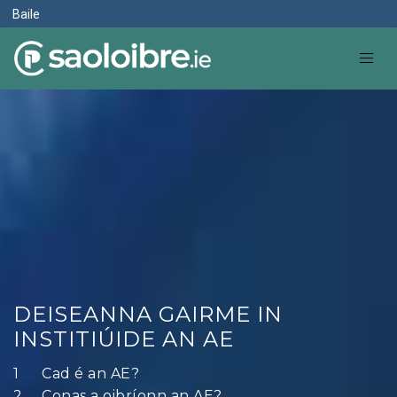
Baile
DEISEANNA GAIRME IN
INSTITIÚIDE AN AE
Cad é an AE?
Conas a oibríonn an AE?