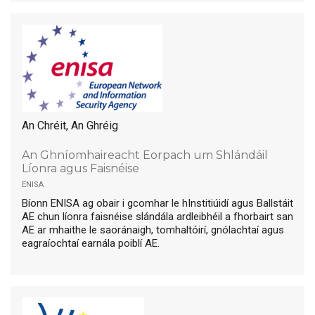
An Chréit, An Ghréig
An Ghníomhaireacht Eorpach um Shlándáil
Líonra agus Faisnéise
enisa
Bíonn ENISA ag obair i gcomhar le hInstitiúidí agus Ballstáit
AE chun líonra faisnéise slándála ardleibhéil a fhorbairt san
AE ar mhaithe le saoránaigh, tomhaltóirí, gnólachtaí agus
eagraíochtaí earnála poiblí AE.