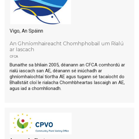
Vigo, An Spáinn
An Ghníomhaireacht Chomhphobail um Rialú
ar Iascach
cfca
Bunaithe sa bhliain 2005, déanann an CFCA comhordú ar
rialú iascach san AE, déanann sé iniúchadh ar
ghníomhaíochtaí tíortha AE agus tugann sé tacaíocht do
Bhallstáit cloí le rialacha Chomhbheartas Iascaigh an AE,
agus iad a chomhlíonadh.