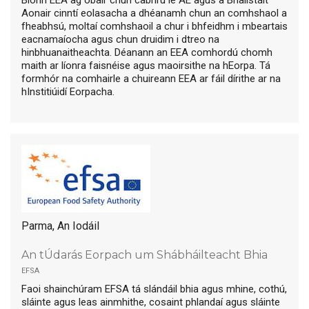
Aonair cinntí eolasacha a dhéanamh chun an comhshaol a
fheabhsú, moltaí comhshaoil a chur i bhfeidhm i mbeartais
eacnamaíocha agus chun druidim i dtreo na
hinbhuanaitheachta. Déanann an EEA comhordú chomh
maith ar líonra faisnéise agus maoirsithe na hEorpa. Tá
formhór na comhairle a chuireann EEA ar fáil dírithe ar na
hInstitiúidí Eorpacha.
Parma, An Iodáil
An tÚdarás Eorpach um Shábháilteacht Bhia
efsa
Faoi shainchúram EFSA tá slándáil bhia agus mhine, cothú,
sláinte agus leas ainmhithe, cosaint phlandaí agus sláinte