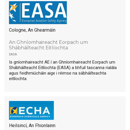
Cologne, An Ghearmáin
An Ghníomhaireacht Eorpach um
Shábháilteacht Eitlíochta
easa
Is gníomhaireacht AE í an Ghníomhaireacht Eorpach um
Shábháilteacht Eitlíochta (EASA) a bhfuil tascanna rialála
agus feidhmiúcháin aige i réimse na sábháilteachta
eitlíochta.
Heilsincí, An Fhionlainn