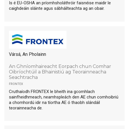
Is é EU-OSHA an príomhsholáthróir faisnéise maidir le
caighdeáin sláinte agus sábháilteachta ag an obair.
Vársá, An Pholainn
An Ghníomhaireacht Eorpach chun Comhar
Oibríochtúil a Bhainistiú ag Teorainneacha
Seachtracha
frontex
Cruthaíodh FRONTEX le bheith ina gcomhlach
sainfheidhmeach, neamhspleách den AE chun comhoibriú
a chomhordú idir na tíortha AE ó thaobh slándáil
teorainneacha de.