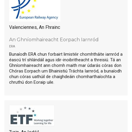
Valenciennes, An Fhrainc
An Ghníomhaireacht Eorpach Iarnród
era
Bunaíodh ERA chun forbairt limistéir chomhtháite iarnród a
éascú trí shlándáil agus idir-inoibritheacht a threisiú. Tá an
Ghníomhaireacht ann chomh maith mar údarás córas don
Chóras Eorpach um Bhainistiú Tráchta Iarnród, a bunaíodh
chun córas uathúil de chaighdeáin chomharthaíochta a
chruthú don Eoraip uile.