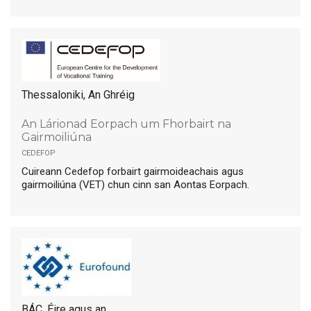
Thessaloniki, An Ghréig
An Lárionad Eorpach um Fhorbairt na
Gairmoiliúna
cedefop
Cuireann Cedefop forbairt gairmoideachais agus
gairmoiliúna (VET) chun cinn san Aontas Eorpach.
BÁC, Éire agus an