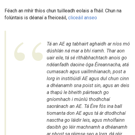
Féach an mhír thíos chun tuilleadh eolais a fháil. Chun na
folúntais is déanaí a fheiceáil,
cliceáil anseo
Tá an AE ag tabhairt aghaidh ar níos mó
dúshlán ná mar a bhí riamh. Thar aon
uair eile, tá sé ríthábhachtach anois go
ndéanfadh daoine óga Éireannacha, atá
cumasach agus uaillmhianach, post a
lorg in institiúidí AE agus dul chun cinn
a dhéanamh sna poist sin, agus an deis
a thapú le bheith páirteach go
gníomhach i múnlú thodhchaí
saoránach an AE. Tá Éire fós ina ball
tiomanta don AE agus tá ár dtodhchaí
nasctha go láidir leis, agus mholfainn
daoibh go léir machnamh a dhéanamh
ar phost sa réimse seo a lorg, dá réir