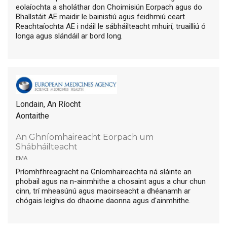
eolaíochta a sholáthar don Choimisiún Eorpach agus do
Bhallstáit AE maidir le bainistiú agus feidhmiú ceart
Reachtaíochta AE i ndáil le sábháilteacht mhuirí, truailliú ó
longa agus slándáil ar bord long.
Londain, An Ríocht
Aontaithe
An Ghníomhaireacht Eorpach um
Shábháilteacht
ema
Príomhfhreagracht na Gníomhaireachta ná sláinte an
phobail agus na n-ainmhithe a chosaint agus a chur chun
cinn, trí mheasúnú agus maoirseacht a dhéanamh ar
chógais leighis do dhaoine daonna agus d'ainmhithe.