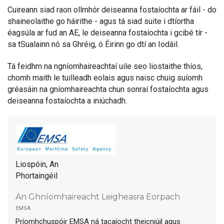
Cuireann siad raon ollmhór deiseanna fostaíochta ar fáil - do
shaineolaithe go háirithe - agus tá siad suite i dtíortha
éagsúla ar fud an AE, le deiseanna fostaíochta i gcibé tír -
sa tSualainn nó sa Ghréig, ó Éirinn go dtí an Iodáil.
Tá feidhm na ngníomhaireachtaí uile seo liostaithe thíos,
chomh maith le tuilleadh eolais agus naisc chuig suíomh
gréasáin na gníomhaireachta chun sonraí fostaíochta agus
deiseanna fostaíochta a iniúchadh.
Liospóin, An
Phortaingéil
An Ghníomhaireacht Leigheasra Eorpach
emsa
Príomhchuspóir EMSA ná tacaíocht theicniúil agus