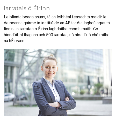
Iarratais ó Éirinn
Le blianta beaga anuas, tá an leibhéal feasachta maidir le
deiseanna gairme in institiúide an AE tar éis laghdú agus tá
líon na n-iarratas ó Éirinn laghdaithe chomh maith. Go
hiondúil, ní thagann ach 500 iarratas, nó níos lú, ó chéimithe
na hÉireann.