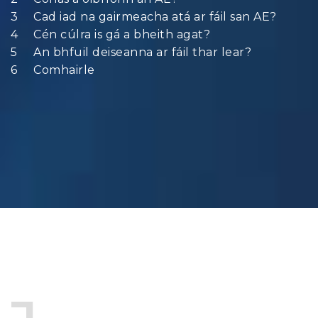
Cad iad na gairmeacha atá ar fáil san AE?
Cén cúlra is gá a bheith agat?
An bhfuil deiseanna ar fáil thar lear?
Comhairle