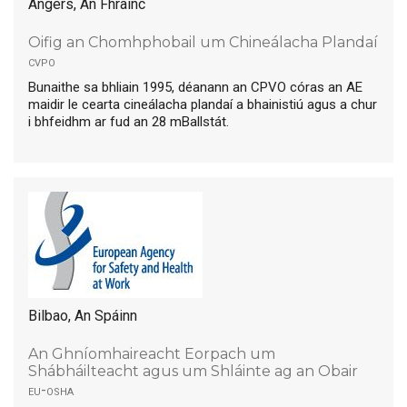
Angers, An Fhrainc
Oifig an Chomhphobail um Chineálacha Plandaí
cvpo
Bunaithe sa bhliain 1995, déanann an CPVO córas an AE
maidir le cearta cineálacha plandaí a bhainistiú agus a chur
i bhfeidhm ar fud an 28 mBallstát.
Bilbao, An Spáinn
An Ghníomhaireacht Eorpach um
Shábháilteacht agus um Shláinte ag an Obair
eu-osha