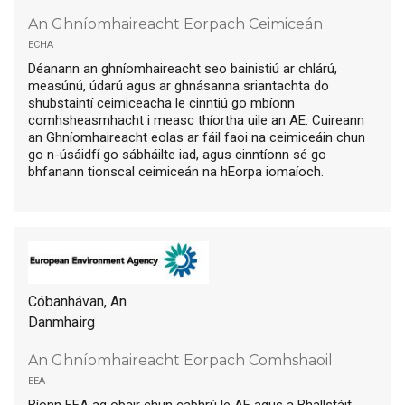
An Ghníomhaireacht Eorpach Ceimiceán
echa
Déanann an ghníomhaireacht seo bainistiú ar chlárú,
measúnú, údarú agus ar ghnásanna sriantachta do
shubstaintí ceimiceacha le cinntiú go mbíonn
comhsheasmhacht i measc thíortha uile an AE. Cuireann
an Ghníomhaireacht eolas ar fáil faoi na ceimiceáin chun
go n-úsáidfí go sábháilte iad, agus cinntíonn sé go
bhfanann tionscal ceimiceán na hEorpa iomaíoch.
Cóbanhávan, An
Danmhairg
An Ghníomhaireacht Eorpach Comhshaoil
eea
Bíonn EEA ag obair chun cabhrú le AE agus a Bhallstáit