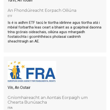
Turin, An Iodáil
An Fhondúireacht Eorpach Oiliúna
etf
Is é is aidhm ETF tacú le tíortha idirlinne agus tíortha atá i
mbéal forbartha leas ceart a bhaint as a gcaipiteal daonna
trína gcórais oideachais, oiliúna agus mhargaidh
fostaíochta i gcomhthéacs pholasaí caidrimh
sheachtraigh an AE.
Vín, An Ostair
Gníomhaireacht an Aontais Eorpaigh um
Chearta Bunúsacha
fra