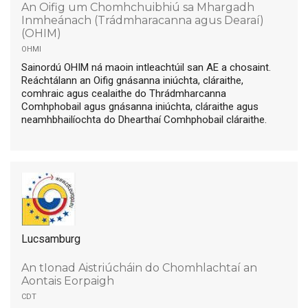
An Oifig um Chomhchuibhiú sa Mhargadh
Inmheánach (Trádmharacanna agus Dearaí)
(OHIM)
ohmi
Sainordú OHIM ná maoin intleachtúil san AE a chosaint.
Reáchtálann an Oifig gnásanna iniúchta, cláraithe,
comhraic agus cealaithe do Thrádmharcanna
Comhphobail agus gnásanna iniúchta, cláraithe agus
neamhbhailíochta do Dhearthaí Comhphobail cláraithe.
Lucsamburg
An tIonad Aistriúcháin do Chomhlachtaí an
Aontais Eorpaigh
cdt