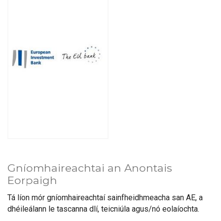
Gníomhaireachtai an Anontais
Eorpaigh
Tá líon mór gníomhaireachtaí sainfheidhmeacha san AE, a
dhéileálann le tascanna dlí, teicniúla agus/nó eolaíochta.