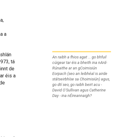
a,
a a
úshlán
An raibh a fhios agat ... go bhfuil
1973, tá
cúigear tar éis a bheith ina nArd-
Rúnaithe ar an gCoimisiún
innt de
Eorpach (seo an leibhéal is airde
ar éis a
státseirbhíse sa Choimisiún) agus,
rde
go dtí seo, go raibh beirt acu -
David O'Sullivan agus Catherine
Day - ina nÉireannaigh?