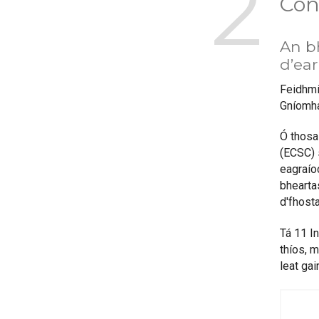
2
Con
An b
d’ear
Feidhmío
Gníomha
Ó thosa
(ECSC) s
eagraíoc
bhearta
d'fhosta
Tá 11 I
thíos, 
leat gai