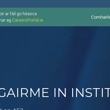
ir ar fáil go héasca
Comhairl
har ag
CareersPortal.ie
AIRME IN INSTI