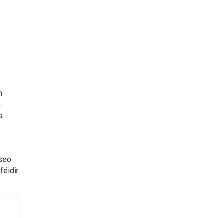
h
a
s
nseo
féidir