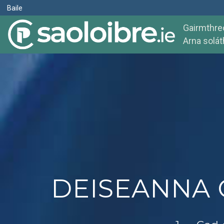
Baile
Gairmthreo
Arna solát
DEISEANNA G