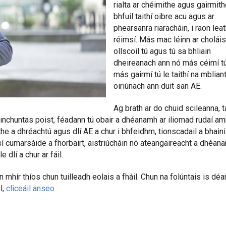
rialta ar chéimithe agus gairmith
bhfuil taithí oibre acu agus ar
phearsanra riaracháin, i raon lea
réimsí. Más mac léinn ar choláis
ollscoil tú agus tú sa bhliain
dheireanach ann nó más céimí t
más gairmí tú le taithí na mblianta
oiriúnach ann duit san AE.
Ag brath ar do chuid scileanna, ta
inchuntas poist, féadann tú obair a dhéanamh ar iliomad rudaí am
he a dhréachtú agus dlí AE a chur i bhfeidhm, tionscadail a bhaini
sí cumarsáide a fhorbairt, aistriúcháin nó ateangaireacht a dhéan
e dlí a chur ar fáil.
 mhír thíos chun tuilleadh eolais a fháil. Chun na folúntais is déa
l,
cliceáil anseo