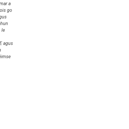
 mar a
nois go
gus
 chun
 le
AE agus
n
éimse