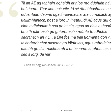
Tá an AE ag tabhairt aghaidh ar níos mó dúshlán ná
bhí riamh. Thar aon uair eile, tá sé ríthábhachtach a
ndéanfadh daoine óga Éireannacha, atá cumasach a
uaillmhianach, post a lorg in institiúidí AE agus dul
cinn a dhéanamh sna poist sin, agus an deis a thapú
bheith páirteach go gníomhach i múnlú thodhchaí
saoránach an AE. Tá Éire fós ina ball tiomanta don 
tá ár dtodhchaí nasctha go láidir leis, agus mholfain
daoibh go léir machnamh a dhéanamh ar phost sa r
seo a lorg, dá réir
Enda Kenny, Taoiseach 2011 - 2017