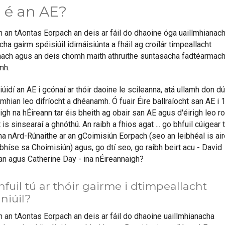
 é an AE?
n an tAontas Eorpach an deis ar fáil do dhaoine óga uaillmhianach
a gairm spéisiúil idirnáisiúnta a fháil ag croílár timpeallacht
únach agus an deis chomh maith athruithe suntasacha fadtéarmach
mh.
tiúidí an AE i gcónaí ar thóir daoine le scileanna, atá ullamh don d
mhian leo difríocht a dhéanamh. Ó fuair Éire ballraíocht san AE i 
gh na hÉireann tar éis bheith ag obair san AE agus d'éirigh leo ro
 is sinsearaí a ghnóthú. An raibh a fhios agat ... go bhfuil cúigear t
ina nArd-Rúnaithe ar an gCoimisiún Eorpach (seo an leibhéal is ai
bhíse sa Choimisiún) agus, go dtí seo, go raibh beirt acu - David
van agus Catherine Day - ina nÉireannaigh?
fuil tú ar thóir gairme i dtimpeallacht
niúil?
n an tAontas Eorpach an deis ar fáil do dhaoine uaillmhianacha