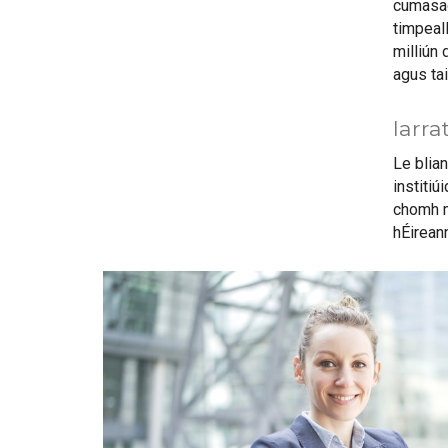
cumasach
timpeall
milliún 
agus tai
Iarra
Le blia
institiú
chomh ma
hÉireann