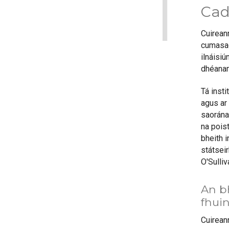
1
Cad
Cuirean
cumasach
ilnáisi
dhéana
Tá insti
agus ar 
saoránai
na poist
bheith 
státseir
O'Sulli
An bh
fhuin
Cuirean