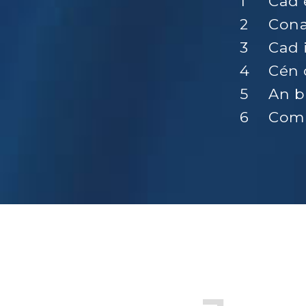
Cad 
Cona
Cad 
Cén 
An b
Comh