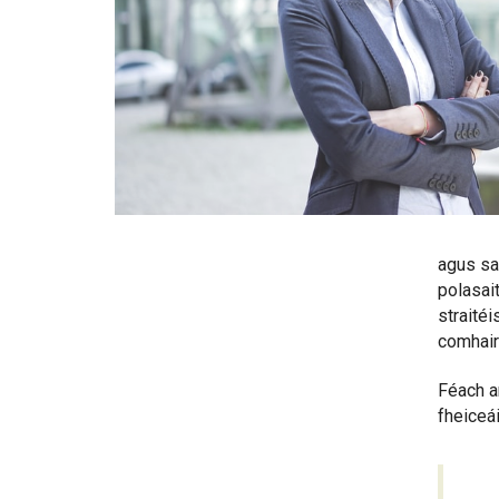
agus sa
polasait
straitéi
comhairl
Féach an
fheiceái