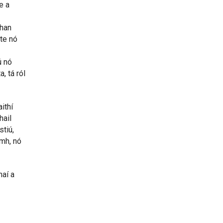
e a
than
te nó
ú nó
, tá ról
ithí
hail
stiú,
amh, nó
naí a