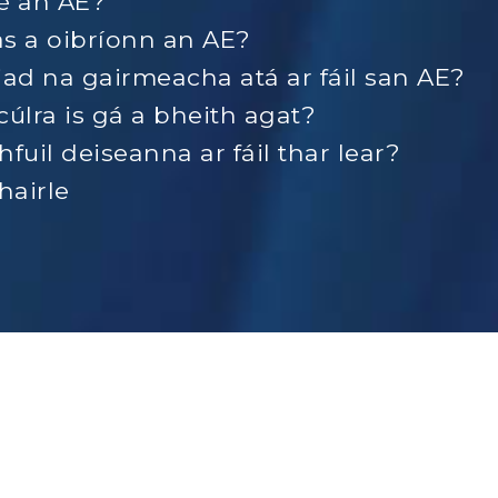
é an AE?
s a oibríonn an AE?
iad na gairmeacha atá ar fáil san AE?
cúlra is gá a bheith agat?
hfuil deiseanna ar fáil thar lear?
airle