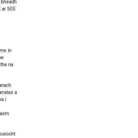
, bheadh
E ar 505
rme in
he
ithe na
anach
arratas a
a i
hairm
rcaíocht