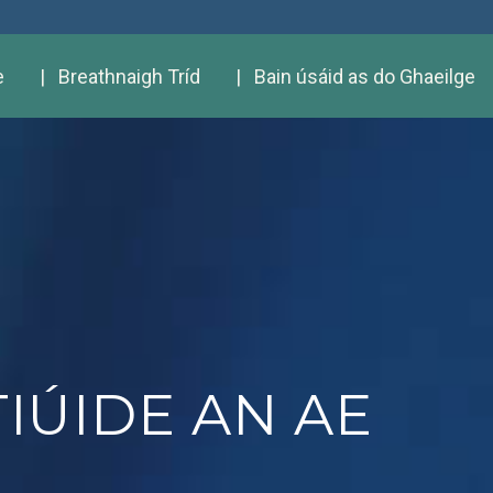
e
| Breathnaigh Tríd
| Bain úsáid as do Ghaeilge
TIÚIDE AN AE