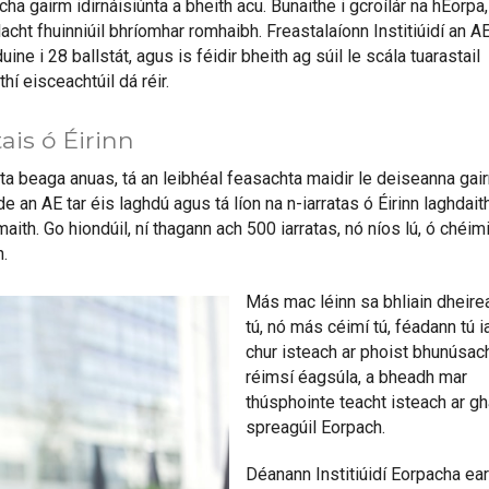
a gairm idirnáisiúnta a bheith acu. Bunaithe i gcroílár na hEorpa
acht fhuinniúil bhríomhar romhaibh. Freastalaíonn Institiúidí an A
duine i 28 ballstát, agus is féidir bheith ag súil le scála tuarastail
thí eisceachtúil dá réir.
tais ó Éirinn
nta beaga anuas, tá an leibhéal feasachta maidir le deiseanna gai
ide an AE tar éis laghdú agus tá líon na n-iarratas ó Éirinn laghdait
ith. Go hiondúil, ní thagann ach 500 iarratas, nó níos lú, ó chéim
.
Más mac léinn sa bhliain dheire
tú, nó más céimí tú, féadann tú i
chur isteach ar phoist bhunúsach
réimsí éagsúla, a bheadh mar
thúsphointe teacht isteach ar g
spreagúil Eorpach.
Déanann Institiúidí Eorpacha ea