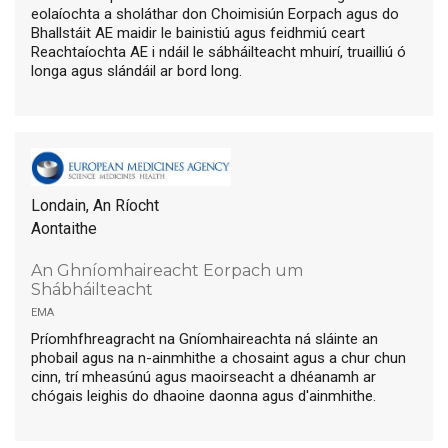
eolaíochta a sholáthar don Choimisiún Eorpach agus do
Bhallstáit AE maidir le bainistiú agus feidhmiú ceart
Reachtaíochta AE i ndáil le sábháilteacht mhuirí, truailliú ó
longa agus slándáil ar bord long.
Londain, An Ríocht
Aontaithe
An Ghníomhaireacht Eorpach um
Shábháilteacht
ema
Príomhfhreagracht na Gníomhaireachta ná sláinte an
phobail agus na n-ainmhithe a chosaint agus a chur chun
cinn, trí mheasúnú agus maoirseacht a dhéanamh ar
chógais leighis do dhaoine daonna agus d'ainmhithe.