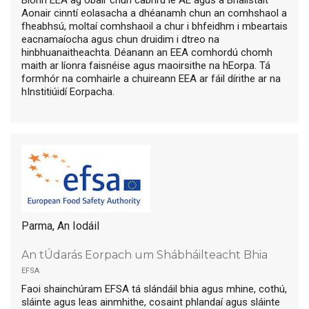
Aonair cinntí eolasacha a dhéanamh chun an comhshaol a
fheabhsú, moltaí comhshaoil a chur i bhfeidhm i mbeartais
eacnamaíocha agus chun druidim i dtreo na
hinbhuanaitheachta. Déanann an EEA comhordú chomh
maith ar líonra faisnéise agus maoirsithe na hEorpa. Tá
formhór na comhairle a chuireann EEA ar fáil dírithe ar na
hInstitiúidí Eorpacha.
Parma, An Iodáil
An tÚdarás Eorpach um Shábháilteacht Bhia
efsa
Faoi shainchúram EFSA tá slándáil bhia agus mhine, cothú,
sláinte agus leas ainmhithe, cosaint phlandaí agus sláinte