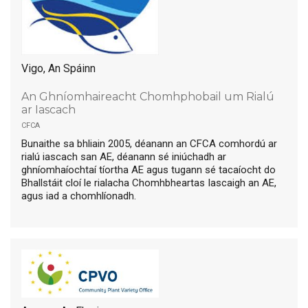
Vigo, An Spáinn
An Ghníomhaireacht Chomhphobail um Rialú
ar Iascach
cfca
Bunaithe sa bhliain 2005, déanann an CFCA comhordú ar
rialú iascach san AE, déanann sé iniúchadh ar
ghníomhaíochtaí tíortha AE agus tugann sé tacaíocht do
Bhallstáit cloí le rialacha Chomhbheartas Iascaigh an AE,
agus iad a chomhlíonadh.