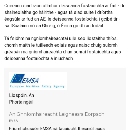
Cuireann siad raon ollmhór deiseanna fostaíochta ar fáil - do
shaineolaithe go háirithe - agus tá siad suite i dtíortha
éagsúla ar fud an AE, le deiseanna fostaíochta i gcibé tír -
sa tSualainn nó sa Ghréig, ó Éirinn go dtí an Iodáil.
Tá feidhm na ngníomhaireachtaí uile seo liostaithe thíos,
chomh maith le tuilleadh eolais agus naisc chuig suíomh
gréasáin na gníomhaireachta chun sonraí fostaíochta agus
deiseanna fostaíochta a iniúchadh.
Liospóin, An
Phortaingéil
An Ghníomhaireacht Leigheasra Eorpach
emsa
Príomhchuspóir EMSA ná tacaíocht theicniúil agus