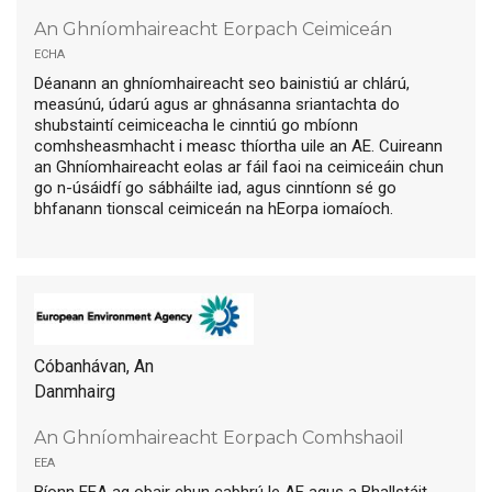
An Ghníomhaireacht Eorpach Ceimiceán
echa
Déanann an ghníomhaireacht seo bainistiú ar chlárú,
measúnú, údarú agus ar ghnásanna sriantachta do
shubstaintí ceimiceacha le cinntiú go mbíonn
comhsheasmhacht i measc thíortha uile an AE. Cuireann
an Ghníomhaireacht eolas ar fáil faoi na ceimiceáin chun
go n-úsáidfí go sábháilte iad, agus cinntíonn sé go
bhfanann tionscal ceimiceán na hEorpa iomaíoch.
Cóbanhávan, An
Danmhairg
An Ghníomhaireacht Eorpach Comhshaoil
eea
Bíonn EEA ag obair chun cabhrú le AE agus a Bhallstáit