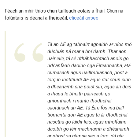
Féach an mhír thíos chun tuilleadh eolais a fháil. Chun na
folúntais is déanaí a fheiceáil,
cliceáil anseo
Tá an AE ag tabhairt aghaidh ar níos mó
dúshlán ná mar a bhí riamh. Thar aon
uair eile, tá sé ríthábhachtach anois go
ndéanfadh daoine óga Éireannacha, atá
cumasach agus uaillmhianach, post a
lorg in institiúidí AE agus dul chun cinn
a dhéanamh sna poist sin, agus an deis
a thapú le bheith páirteach go
gníomhach i múnlú thodhchaí
saoránach an AE. Tá Éire fós ina ball
tiomanta don AE agus tá ár dtodhchaí
nasctha go láidir leis, agus mholfainn
daoibh go léir machnamh a dhéanamh
ar phost sa réimse seo a lorg, dá réir