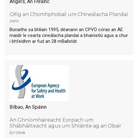
Angers, An Fhrainc
Oifig an Chomhphobail um Chineálacha Plandaí
cvpo
Bunaithe sa bhliain 1995, déanann an CPVO córas an AE
maidir le cearta cineálacha plandaí a bhainistiú agus a chur
i bhfeidhm ar fud an 28 mBallstát.
Bilbao, An Spáinn
An Ghníomhaireacht Eorpach um
Shábháilteacht agus um Shláinte ag an Obair
eu-osha