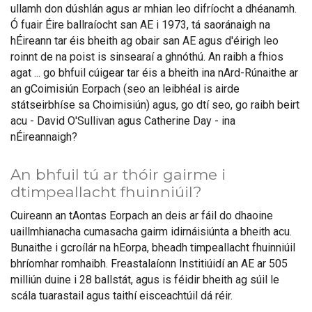
ullamh don dúshlán agus ar mhian leo difríocht a dhéanamh.
Ó fuair Éire ballraíocht san AE i 1973, tá saoránaigh na
hÉireann tar éis bheith ag obair san AE agus d'éirigh leo
roinnt de na poist is sinsearaí a ghnóthú. An raibh a fhios
agat ... go bhfuil cúigear tar éis a bheith ina nArd-Rúnaithe ar
an gCoimisiún Eorpach (seo an leibhéal is airde
státseirbhíse sa Choimisiún) agus, go dtí seo, go raibh beirt
acu - David O'Sullivan agus Catherine Day - ina
nÉireannaigh?
An bhfuil tú ar thóir gairme i
dtimpeallacht fhuinniúil?
Cuireann an tAontas Eorpach an deis ar fáil do dhaoine
uaillmhianacha cumasacha gairm idirnáisiúnta a bheith acu.
Bunaithe i gcroílár na hEorpa, bheadh timpeallacht fhuinniúil
bhríomhar romhaibh. Freastalaíonn Institiúidí an AE ar 505
milliún duine i 28 ballstát, agus is féidir bheith ag súil le
scála tuarastail agus taithí eisceachtúil dá réir.