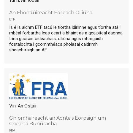
Turin, An Iodáil
An Fhondúireacht Eorpach Oiliúna
etf
Is é is aidhm ETF tacú le tíortha idirlinne agus tíortha atá i
mbéal forbartha leas ceart a bhaint as a gcaipiteal daonna
trína gcórais oideachais, oiliúna agus mhargaidh
fostaíochta i gcomhthéacs pholasaí caidrimh
sheachtraigh an AE.
Vín, An Ostair
Gníomhaireacht an Aontais Eorpaigh um
Chearta Bunúsacha
fra