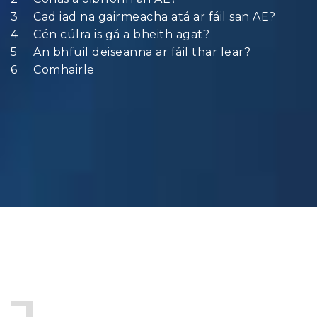
Cad iad na gairmeacha atá ar fáil san AE?
Cén cúlra is gá a bheith agat?
An bhfuil deiseanna ar fáil thar lear?
Comhairle