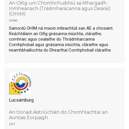
An Oifig um Chomhchuibhiú sa Mhargadh
Inmheánach (Trádmharacanna agus Dearaí)
(OHIM)
ohmi
Sainordú OHIM ná maoin intleachtúil san AE a chosaint.
Reáchtálann an Oifig gnásanna iniúchta, cláraithe,
comhraic agus cealaithe do Thrádmharcanna
Comhphobail agus gnásanna iniúchta, cláraithe agus
neamhbhailíochta do Dhearthaí Comhphobail cláraithe.
Lucsamburg
An tIonad Aistriúcháin do Chomhlachtaí an
Aontais Eorpaigh
cdt