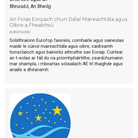
Bhruiséil, An Bheilg
An Foras Eorpach chun Dálaí Maireachtála agus
Oibre a Fheabhsú
eurofound
Soláthraíonn Eurofop faisnéis, comhairle agus saineolas
maidir le cúinsí maireachtála agus oibre, caidreamh
tionsclaíoch agus bainistiú athruithe san Eoraip. Cuirtear
an t-eolas ar fáil do na príomhpháirtithe, ceardchumainn
mar shampla, i mbeartas sóisialach AE trí thaighde agus
anailís a dhéanamh.