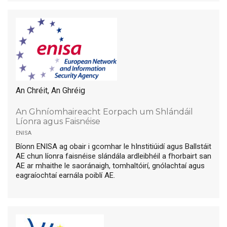
An Chréit, An Ghréig
An Ghníomhaireacht Eorpach um Shlándáil
Líonra agus Faisnéise
enisa
Bíonn ENISA ag obair i gcomhar le hInstitiúidí agus Ballstáit
AE chun líonra faisnéise slándála ardleibhéil a fhorbairt san
AE ar mhaithe le saoránaigh, tomhaltóirí, gnólachtaí agus
eagraíochtaí earnála poiblí AE.