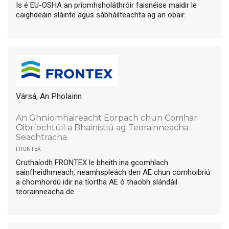
Is é EU-OSHA an príomhsholáthróir faisnéise maidir le
caighdeáin sláinte agus sábháilteachta ag an obair.
Vársá, An Pholainn
An Ghníomhaireacht Eorpach chun Comhar
Oibríochtúil a Bhainistiú ag Teorainneacha
Seachtracha
frontex
Cruthaíodh FRONTEX le bheith ina gcomhlach
sainfheidhmeach, neamhspleách den AE chun comhoibriú
a chomhordú idir na tíortha AE ó thaobh slándáil
teorainneacha de.