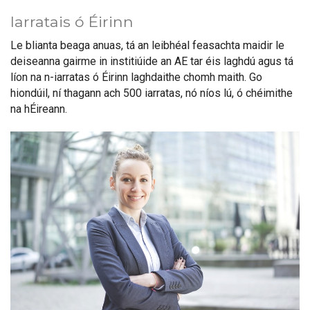
Iarratais ó Éirinn
Le blianta beaga anuas, tá an leibhéal feasachta maidir le
deiseanna gairme in institiúide an AE tar éis laghdú agus tá
líon na n-iarratas ó Éirinn laghdaithe chomh maith. Go
hiondúil, ní thagann ach 500 iarratas, nó níos lú, ó chéimithe
na hÉireann.