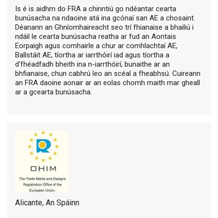
Is é is aidhm do FRA a chinntiú go ndéantar cearta
bunúsacha na ndaoine atá ina gcónaí san AE a chosaint.
Déanann an Ghníomhaireacht seo trí fhianaise a bhailiú i
ndáil le cearta bunúsacha reatha ar fud an Aontais
Eorpaigh agus comhairle a chur ar comhlachtaí AE,
Ballstáit AE, tíortha ar iarrthóirí iad agus tíortha a
d'fhéadfadh bheith ina n-iarrthóirí, bunaithe ar an
bhfianaise, chun cabhrú leo an scéal a fheabhsú. Cuireann
an FRA daoine aonair ar an eolas chomh maith mar gheall
ar a gcearta bunúsacha.
Alicante, An Spáinn