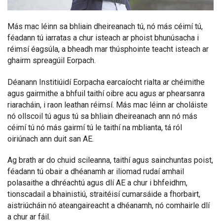
Más mac léinn sa bhliain dheireanach tú, nó más céimí tú,
féadann tú iarratas a chur isteach ar phoist bhunúsacha i
réimsí éagsúla, a bheadh mar thúsphointe teacht isteach ar
ghairm spreagúil Eorpach.
Déanann Institiúidí Eorpacha earcaíocht rialta ar chéimithe
agus gairmithe a bhfuil taithí oibre acu agus ar phearsanra
riaracháin, i raon leathan réimsí. Más mac léinn ar choláiste
nó ollscoil tú agus tú sa bhliain dheireanach ann nó más
céimí tú nó más gairmí tú le taithí na mblianta, tá ról
oiriúnach ann duit san AE.
Ag brath ar do chuid scileanna, taithí agus sainchuntas poist,
féadann tú obair a dhéanamh ar iliomad rudaí amhail
polasaithe a dhréachtú agus dlí AE a chur i bhfeidhm,
tionscadail a bhainistiú, straitéisí cumarsáide a fhorbairt,
aistriúcháin nó ateangaireacht a dhéanamh, nó comhairle dlí
a chur ar fáil.