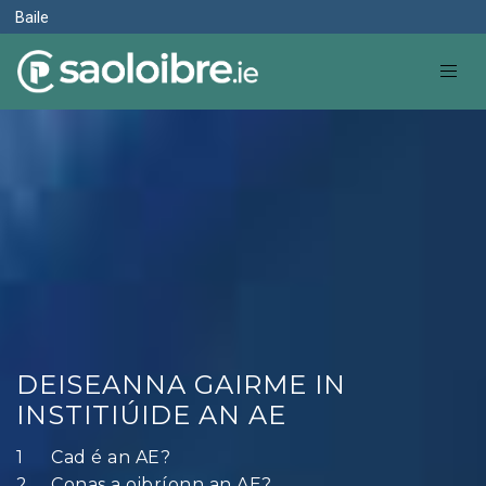
Baile
DEISEANNA GAIRME IN
INSTITIÚIDE AN AE
Cad é an AE?
Conas a oibríonn an AE?