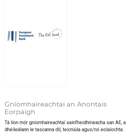
Gníomhaireachtai an Anontais
Eorpaigh
Tá líon mór gníomhaireachtaí sainfheidhmeacha san AE, a
dhéileálann le tascanna dlí, teicniúla agus/nó eolaíochta.