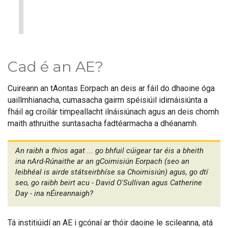
1
Cad é an AE?
Cuireann an tAontas Eorpach an deis ar fáil do dhaoine óga
uaillmhianacha, cumasacha gairm spéisiúil idirnáisiúnta a
fháil ag croílár timpeallacht ilnáisiúnach agus an deis chomh
maith athruithe suntasacha fadtéarmacha a dhéanamh.
An raibh a fhios agat ... go bhfuil cúigear tar éis a bheith
ina nArd-Rúnaithe ar an gCoimisiún Eorpach (seo an
leibhéal is airde státseirbhíse sa Choimisiún) agus, go dtí
seo, go raibh beirt acu - David O'Sullivan agus Catherine
Day - ina nÉireannaigh?
Tá institiúidí an AE i gcónaí ar thóir daoine le scileanna, atá