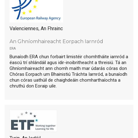
Valenciennes, An Fhrainc
An Ghníomhaireacht Eorpach Iarnród
era
Bunaíodh ERA chun forbairt limistéir chomhtháite iarnród a
éascú trí shlándáil agus idir-inoibritheacht a threisiú. Tá an
Ghníomhaireacht ann chomh maith mar údarás córas don
Chóras Eorpach um Bhainistiú Tráchta Iarnród, a bunaíodh
chun córas uathúil de chaighdeáin chomharthaíochta a
chruthú don Eoraip uile.