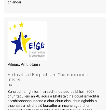
phlandaí.
Vilnias, An Liotuáin
An Institiúid Eorpach um Chomhionannas
Inscne
eige
Bunaíodh an ghníomhaireacht nua seo sa bhliain 2007
chun tacú leis an AE agus a Bhallstáit ina gcuid iarrachtaí
comhionannas inscne a chur chun cinn, chun aghaidh a
thabhairt ar idirdhealú bunaithe ar inscne agus chun