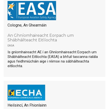
Cologne, An Ghearmáin
An Ghníomhaireacht Eorpach um
Shábháilteacht Eitlíochta
easa
Is gníomhaireacht AE í an Ghníomhaireacht Eorpach um
Shábháilteacht Eitlíochta (EASA) a bhfuil tascanna rialála
agus feidhmiúcháin aige i réimse na sábháilteachta
eitlíochta.
Heilsincí, An Fhionlainn