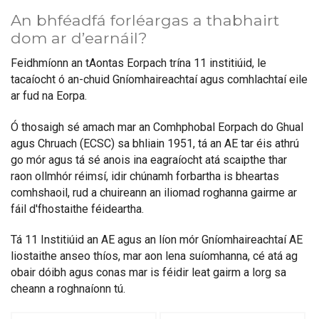
An bhféadfá forléargas a thabhairt
dom ar d’earnáil?
Feidhmíonn an tAontas Eorpach trína 11 institiúid, le
tacaíocht ó an-chuid Gníomhaireachtaí agus comhlachtaí eile
ar fud na Eorpa.
Ó thosaigh sé amach mar an Comhphobal Eorpach do Ghual
agus Chruach (ECSC) sa bhliain 1951, tá an AE tar éis athrú
go mór agus tá sé anois ina eagraíocht atá scaipthe thar
raon ollmhór réimsí, idir chúnamh forbartha is bheartas
comhshaoil, rud a chuireann an iliomad roghanna gairme ar
fáil d'fhostaithe féideartha.
Tá 11 Institiúid an AE agus an líon mór Gníomhaireachtaí AE
liostaithe anseo thíos, mar aon lena suíomhanna, cé atá ag
obair dóibh agus conas mar is féidir leat gairm a lorg sa
cheann a roghnaíonn tú.