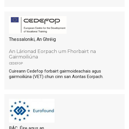
Thessaloniki, An Ghréig
An Lárionad Eorpach um Fhorbairt na
Gairmoiliúna
cedefop
Cuireann Cedefop forbairt gairmoideachais agus
gairmoiliúna (VET) chun cinn san Aontas Eorpach.
BÁC, Éire agus an