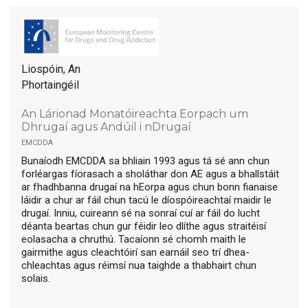
Liospóin, An
Phortaingéil
An Lárionad Monatóireachta Eorpach um
Dhrugaí agus Andúil i nDrugaí
emcdda
Bunaíodh EMCDDA sa bhliain 1993 agus tá sé ann chun
forléargas fíorasach a sholáthar don AE agus a bhallstáit
ar fhadhbanna drugaí na hEorpa agus chun bonn fianaise
láidir a chur ar fáil chun tacú le díospóireachtaí maidir le
drugaí. Inniu, cuireann sé na sonraí cuí ar fáil do lucht
déanta beartas chun gur féidir leo dlíthe agus straitéisí
eolasacha a chruthú. Tacaíonn sé chomh maith le
gairmithe agus cleachtóirí san earnáil seo trí dhea-
chleachtas agus réimsí nua taighde a thabhairt chun
solais.