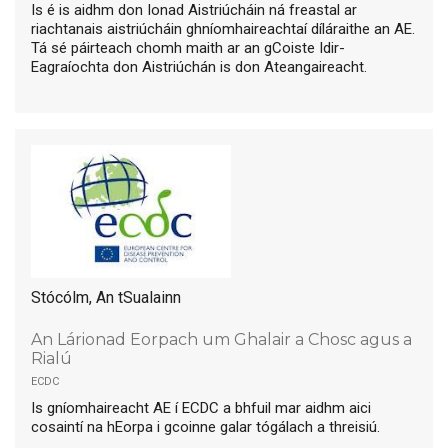
Is é is aidhm don Ionad Aistriúcháin ná freastal ar
riachtanais aistriúcháin ghníomhaireachtaí díláraithe an AE.
Tá sé páirteach chomh maith ar an gCoiste Idir-
Eagraíochta don Aistriúchán is don Ateangaireacht.
Stócólm, An tSualainn
An Lárionad Eorpach um Ghalair a Chosc agus a
Rialú
ecdc
Is gníomhaireacht AE í ECDC a bhfuil mar aidhm aici
cosaintí na hEorpa i gcoinne galar tógálach a threisiú.