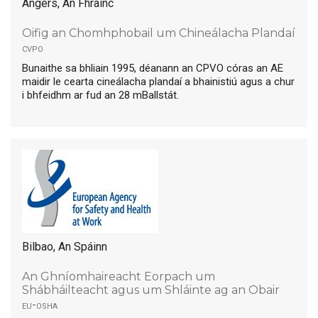
Angers, An Fhrainc
Oifig an Chomhphobail um Chineálacha Plandaí
cvpo
Bunaithe sa bhliain 1995, déanann an CPVO córas an AE
maidir le cearta cineálacha plandaí a bhainistiú agus a chur
i bhfeidhm ar fud an 28 mBallstát.
Bilbao, An Spáinn
An Ghníomhaireacht Eorpach um
Shábháilteacht agus um Shláinte ag an Obair
eu-osha