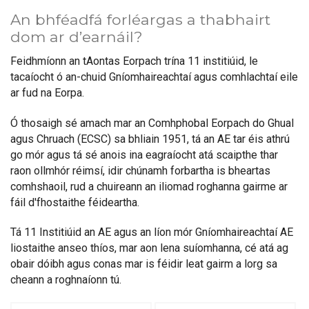
An bhféadfá forléargas a thabhairt
dom ar d’earnáil?
Feidhmíonn an tAontas Eorpach trína 11 institiúid, le
tacaíocht ó an-chuid Gníomhaireachtaí agus comhlachtaí eile
ar fud na Eorpa.
Ó thosaigh sé amach mar an Comhphobal Eorpach do Ghual
agus Chruach (ECSC) sa bhliain 1951, tá an AE tar éis athrú
go mór agus tá sé anois ina eagraíocht atá scaipthe thar
raon ollmhór réimsí, idir chúnamh forbartha is bheartas
comhshaoil, rud a chuireann an iliomad roghanna gairme ar
fáil d'fhostaithe féideartha.
Tá 11 Institiúid an AE agus an líon mór Gníomhaireachtaí AE
liostaithe anseo thíos, mar aon lena suíomhanna, cé atá ag
obair dóibh agus conas mar is féidir leat gairm a lorg sa
cheann a roghnaíonn tú.