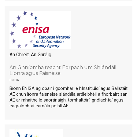
An Chréit, An Ghréig
An Ghníomhaireacht Eorpach um Shlándáil
Líonra agus Faisnéise
enisa
Bíonn ENISA ag obair i gcomhar le hInstitiúidí agus Ballstáit
AE chun líonra faisnéise slándála ardleibhéil a fhorbairt san
AE ar mhaithe le saoránaigh, tomhaltóirí, gnólachtaí agus
eagraíochtaí earnála poiblí AE.