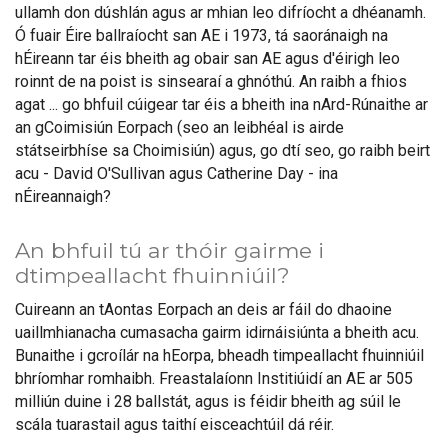
ullamh don dúshlán agus ar mhian leo difríocht a dhéanamh.
Ó fuair Éire ballraíocht san AE i 1973, tá saoránaigh na
hÉireann tar éis bheith ag obair san AE agus d'éirigh leo
roinnt de na poist is sinsearaí a ghnóthú. An raibh a fhios
agat ... go bhfuil cúigear tar éis a bheith ina nArd-Rúnaithe ar
an gCoimisiún Eorpach (seo an leibhéal is airde
státseirbhíse sa Choimisiún) agus, go dtí seo, go raibh beirt
acu - David O'Sullivan agus Catherine Day - ina
nÉireannaigh?
An bhfuil tú ar thóir gairme i
dtimpeallacht fhuinniúil?
Cuireann an tAontas Eorpach an deis ar fáil do dhaoine
uaillmhianacha cumasacha gairm idirnáisiúnta a bheith acu.
Bunaithe i gcroílár na hEorpa, bheadh timpeallacht fhuinniúil
bhríomhar romhaibh. Freastalaíonn Institiúidí an AE ar 505
milliún duine i 28 ballstát, agus is féidir bheith ag súil le
scála tuarastail agus taithí eisceachtúil dá réir.