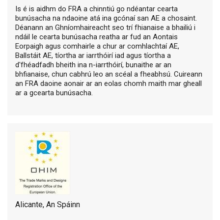
Is é is aidhm do FRA a chinntiú go ndéantar cearta
bunúsacha na ndaoine atá ina gcónaí san AE a chosaint.
Déanann an Ghníomhaireacht seo trí fhianaise a bhailiú i
ndáil le cearta bunúsacha reatha ar fud an Aontais
Eorpaigh agus comhairle a chur ar comhlachtaí AE,
Ballstáit AE, tíortha ar iarrthóirí iad agus tíortha a
d'fhéadfadh bheith ina n-iarrthóirí, bunaithe ar an
bhfianaise, chun cabhrú leo an scéal a fheabhsú. Cuireann
an FRA daoine aonair ar an eolas chomh maith mar gheall
ar a gcearta bunúsacha.
Alicante, An Spáinn