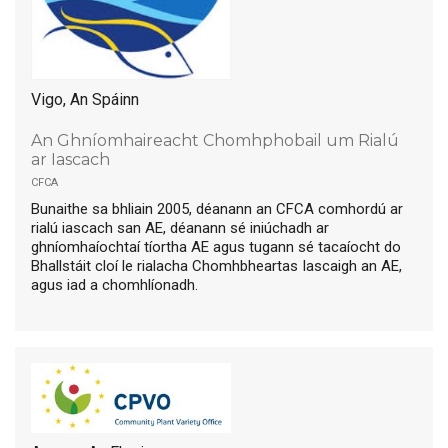
Vigo, An Spáinn
An Ghníomhaireacht Chomhphobail um Rialú
ar Iascach
cfca
Bunaithe sa bhliain 2005, déanann an CFCA comhordú ar
rialú iascach san AE, déanann sé iniúchadh ar
ghníomhaíochtaí tíortha AE agus tugann sé tacaíocht do
Bhallstáit cloí le rialacha Chomhbheartas Iascaigh an AE,
agus iad a chomhlíonadh.