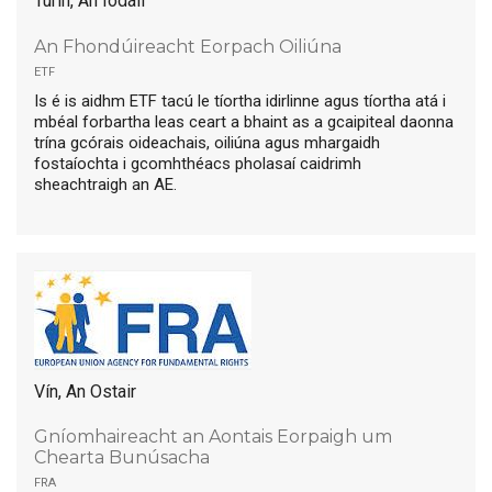
Turin, An Iodáil
An Fhondúireacht Eorpach Oiliúna
etf
Is é is aidhm ETF tacú le tíortha idirlinne agus tíortha atá i
mbéal forbartha leas ceart a bhaint as a gcaipiteal daonna
trína gcórais oideachais, oiliúna agus mhargaidh
fostaíochta i gcomhthéacs pholasaí caidrimh
sheachtraigh an AE.
Vín, An Ostair
Gníomhaireacht an Aontais Eorpaigh um
Chearta Bunúsacha
fra