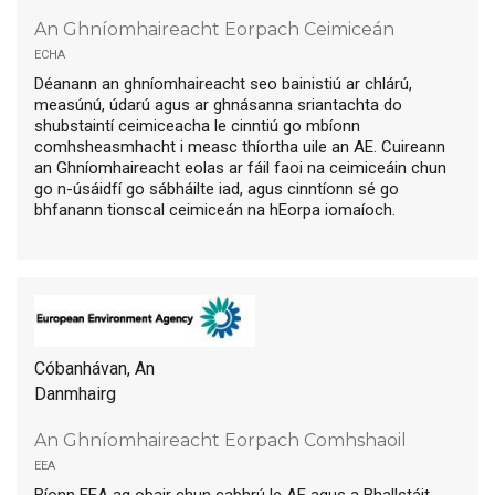
An Ghníomhaireacht Eorpach Ceimiceán
echa
Déanann an ghníomhaireacht seo bainistiú ar chlárú,
measúnú, údarú agus ar ghnásanna sriantachta do
shubstaintí ceimiceacha le cinntiú go mbíonn
comhsheasmhacht i measc thíortha uile an AE. Cuireann
an Ghníomhaireacht eolas ar fáil faoi na ceimiceáin chun
go n-úsáidfí go sábháilte iad, agus cinntíonn sé go
bhfanann tionscal ceimiceán na hEorpa iomaíoch.
Cóbanhávan, An
Danmhairg
An Ghníomhaireacht Eorpach Comhshaoil
eea
Bíonn EEA ag obair chun cabhrú le AE agus a Bhallstáit