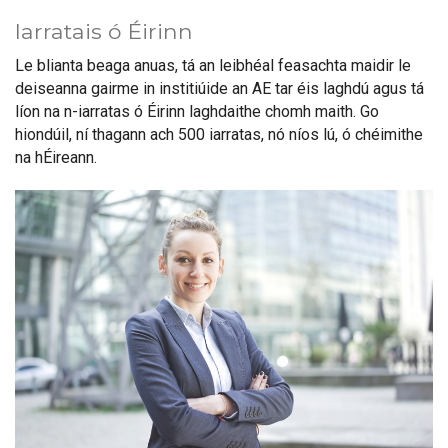
Iarratais ó Éirinn
Le blianta beaga anuas, tá an leibhéal feasachta maidir le
deiseanna gairme in institiúide an AE tar éis laghdú agus tá
líon na n-iarratas ó Éirinn laghdaithe chomh maith. Go
hiondúil, ní thagann ach 500 iarratas, nó níos lú, ó chéimithe
na hÉireann.