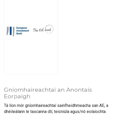
Gníomhaireachtai an Anontais
Eorpaigh
Tá líon mór gníomhaireachtaí sainfheidhmeacha san AE, a
dhéileálann le tascanna dlí, teicniúla agus/nó eolaíochta.