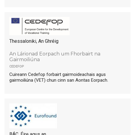
Thessaloniki, An Ghréig
An Lárionad Eorpach um Fhorbairt na
Gairmoiliúna
cedefop
Cuireann Cedefop forbairt gairmoideachais agus
gairmoiliúna (VET) chun cinn san Aontas Eorpach.
BÁC, Éire agus an