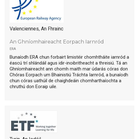
Valenciennes, An Fhrainc
An Ghníomhaireacht Eorpach Iarnród
era
Bunaíodh ERA chun forbairt limistéir chomhtháite iarnród a
éascú trí shlándáil agus idir-inoibritheacht a threisiú. Tá an
Ghníomhaireacht ann chomh maith mar údarás córas don
Chóras Eorpach um Bhainistiú Tráchta Iarnród, a bunaíodh
chun córas uathúil de chaighdeáin chomharthaíochta a
chruthú don Eoraip uile.