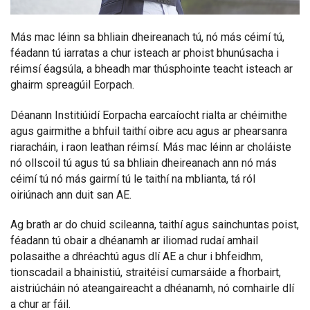
Más mac léinn sa bhliain dheireanach tú, nó más céimí tú,
féadann tú iarratas a chur isteach ar phoist bhunúsacha i
réimsí éagsúla, a bheadh mar thúsphointe teacht isteach ar
ghairm spreagúil Eorpach.
Déanann Institiúidí Eorpacha earcaíocht rialta ar chéimithe
agus gairmithe a bhfuil taithí oibre acu agus ar phearsanra
riaracháin, i raon leathan réimsí. Más mac léinn ar choláiste
nó ollscoil tú agus tú sa bhliain dheireanach ann nó más
céimí tú nó más gairmí tú le taithí na mblianta, tá ról
oiriúnach ann duit san AE.
Ag brath ar do chuid scileanna, taithí agus sainchuntas poist,
féadann tú obair a dhéanamh ar iliomad rudaí amhail
polasaithe a dhréachtú agus dlí AE a chur i bhfeidhm,
tionscadail a bhainistiú, straitéisí cumarsáide a fhorbairt,
aistriúcháin nó ateangaireacht a dhéanamh, nó comhairle dlí
a chur ar fáil.