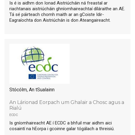
Is é is aidhm don Ionad Aistriúcháin ná freastal ar
riachtanais aistriúcháin ghníomhaireachtaí díláraithe an AE.
Tá sé páirteach chomh maith ar an gCoiste Idir-
Eagraíochta don Aistriúchán is don Ateangaireacht.
Stócólm, An tSualainn
An Lárionad Eorpach um Ghalair a Chosc agus a
Rialú
ecdc
Is gníomhaireacht AE í ECDC a bhfuil mar aidhm aici
cosaintí na hEorpa i gcoinne galar tógálach a threisiú.