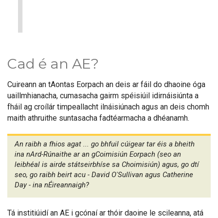
1
Cad é an AE?
Cuireann an tAontas Eorpach an deis ar fáil do dhaoine óga
uaillmhianacha, cumasacha gairm spéisiúil idirnáisiúnta a
fháil ag croílár timpeallacht ilnáisiúnach agus an deis chomh
maith athruithe suntasacha fadtéarmacha a dhéanamh.
An raibh a fhios agat ... go bhfuil cúigear tar éis a bheith
ina nArd-Rúnaithe ar an gCoimisiún Eorpach (seo an
leibhéal is airde státseirbhíse sa Choimisiún) agus, go dtí
seo, go raibh beirt acu - David O'Sullivan agus Catherine
Day - ina nÉireannaigh?
Tá institiúidí an AE i gcónaí ar thóir daoine le scileanna, atá