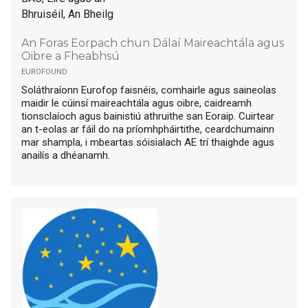
Bhruiséil, An Bheilg
An Foras Eorpach chun Dálaí Maireachtála agus
Oibre a Fheabhsú
eurofound
Soláthraíonn Eurofop faisnéis, comhairle agus saineolas
maidir le cúinsí maireachtála agus oibre, caidreamh
tionsclaíoch agus bainistiú athruithe san Eoraip. Cuirtear
an t-eolas ar fáil do na príomhpháirtithe, ceardchumainn
mar shampla, i mbeartas sóisialach AE trí thaighde agus
anailís a dhéanamh.