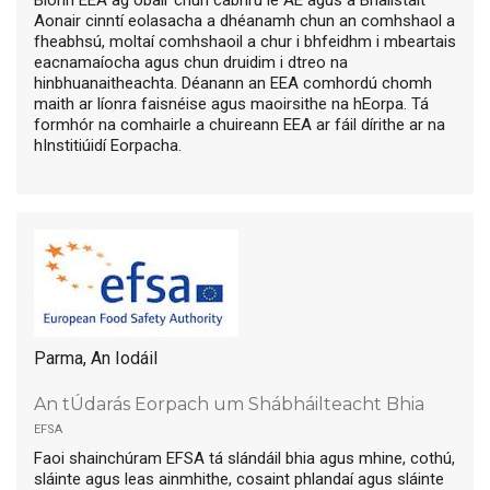
Aonair cinntí eolasacha a dhéanamh chun an comhshaol a
fheabhsú, moltaí comhshaoil a chur i bhfeidhm i mbeartais
eacnamaíocha agus chun druidim i dtreo na
hinbhuanaitheachta. Déanann an EEA comhordú chomh
maith ar líonra faisnéise agus maoirsithe na hEorpa. Tá
formhór na comhairle a chuireann EEA ar fáil dírithe ar na
hInstitiúidí Eorpacha.
Parma, An Iodáil
An tÚdarás Eorpach um Shábháilteacht Bhia
efsa
Faoi shainchúram EFSA tá slándáil bhia agus mhine, cothú,
sláinte agus leas ainmhithe, cosaint phlandaí agus sláinte