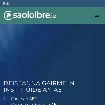
Baile
DEISEANNA GAIRME IN
INSTITIÚIDE AN AE
Cad é an AE?
Conas a oibríonn an AE?