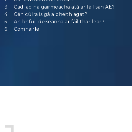
Cad iad na gairmeacha atá ar fáil san AE?
Cén cúlra is gá a bheith agat?
An bhfuil deiseanna ar fáil thar lear?
Comhairle