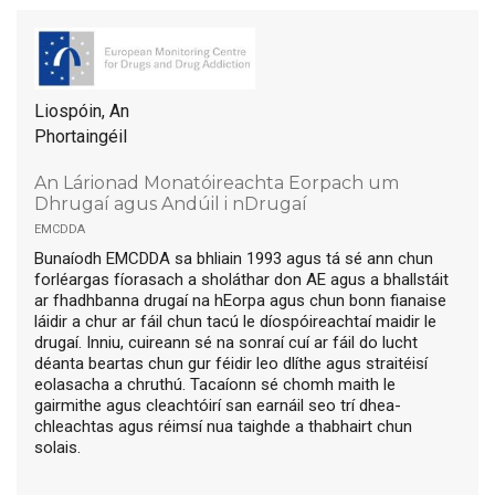
Liospóin, An
Phortaingéil
An Lárionad Monatóireachta Eorpach um
Dhrugaí agus Andúil i nDrugaí
emcdda
Bunaíodh EMCDDA sa bhliain 1993 agus tá sé ann chun
forléargas fíorasach a sholáthar don AE agus a bhallstáit
ar fhadhbanna drugaí na hEorpa agus chun bonn fianaise
láidir a chur ar fáil chun tacú le díospóireachtaí maidir le
drugaí. Inniu, cuireann sé na sonraí cuí ar fáil do lucht
déanta beartas chun gur féidir leo dlíthe agus straitéisí
eolasacha a chruthú. Tacaíonn sé chomh maith le
gairmithe agus cleachtóirí san earnáil seo trí dhea-
chleachtas agus réimsí nua taighde a thabhairt chun
solais.