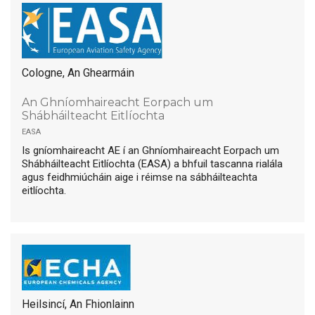
Cologne, An Ghearmáin
An Ghníomhaireacht Eorpach um
Shábháilteacht Eitlíochta
easa
Is gníomhaireacht AE í an Ghníomhaireacht Eorpach um
Shábháilteacht Eitlíochta (EASA) a bhfuil tascanna rialála
agus feidhmiúcháin aige i réimse na sábháilteachta
eitlíochta.
Heilsincí, An Fhionlainn