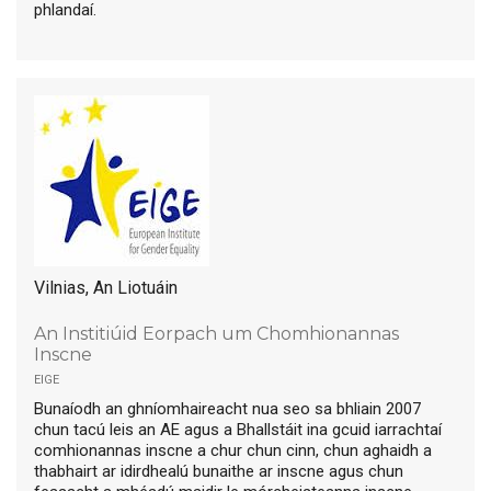
phlandaí.
Vilnias, An Liotuáin
An Institiúid Eorpach um Chomhionannas
Inscne
eige
Bunaíodh an ghníomhaireacht nua seo sa bhliain 2007
chun tacú leis an AE agus a Bhallstáit ina gcuid iarrachtaí
comhionannas inscne a chur chun cinn, chun aghaidh a
thabhairt ar idirdhealú bunaithe ar inscne agus chun