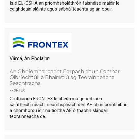
Is é EU-OSHA an príomhsholáthróir faisnéise maidir le
caighdeáin sláinte agus sábháilteachta ag an obair.
Vársá, An Pholainn
An Ghníomhaireacht Eorpach chun Comhar
Oibríochtúil a Bhainistiú ag Teorainneacha
Seachtracha
frontex
Cruthaíodh FRONTEX le bheith ina gcomhlach
sainfheidhmeach, neamhspleách den AE chun comhoibriú
a chomhordú idir na tíortha AE ó thaobh slándáil
teorainneacha de.