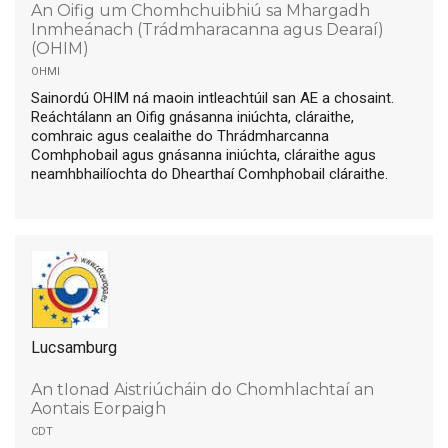
An Oifig um Chomhchuibhiú sa Mhargadh
Inmheánach (Trádmharacanna agus Dearaí)
(OHIM)
ohmi
Sainordú OHIM ná maoin intleachtúil san AE a chosaint.
Reáchtálann an Oifig gnásanna iniúchta, cláraithe,
comhraic agus cealaithe do Thrádmharcanna
Comhphobail agus gnásanna iniúchta, cláraithe agus
neamhbhailíochta do Dhearthaí Comhphobail cláraithe.
Lucsamburg
An tIonad Aistriúcháin do Chomhlachtaí an
Aontais Eorpaigh
cdt