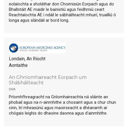
eolaíochta a sholáthar don Choimisiún Eorpach agus do
Bhallstáit AE maidir le bainistiú agus feidhmiú ceart
Reachtaíochta AE i ndáil le sábháilteacht mhuirí, truailliú ó
longa agus slándáil ar bord long.
Londain, An Ríocht
Aontaithe
An Ghníomhaireacht Eorpach um
Shábháilteacht
ema
Príomhfhreagracht na Gníomhaireachta ná sláinte an
phobail agus na n-ainmhithe a chosaint agus a chur chun
cinn, trí mheasúnú agus maoirseacht a dhéanamh ar
chógais leighis do dhaoine daonna agus d'ainmhithe.