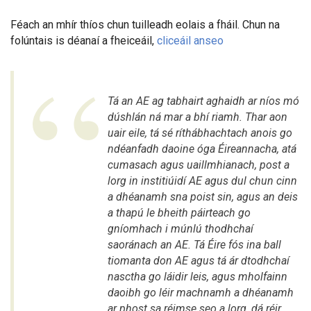
Féach an mhír thíos chun tuilleadh eolais a fháil. Chun na
folúntais is déanaí a fheiceáil,
cliceáil anseo
Tá an AE ag tabhairt aghaidh ar níos mó
dúshlán ná mar a bhí riamh. Thar aon
uair eile, tá sé ríthábhachtach anois go
ndéanfadh daoine óga Éireannacha, atá
cumasach agus uaillmhianach, post a
lorg in institiúidí AE agus dul chun cinn
a dhéanamh sna poist sin, agus an deis
a thapú le bheith páirteach go
gníomhach i múnlú thodhchaí
saoránach an AE. Tá Éire fós ina ball
tiomanta don AE agus tá ár dtodhchaí
nasctha go láidir leis, agus mholfainn
daoibh go léir machnamh a dhéanamh
ar phost sa réimse seo a lorg, dá réir