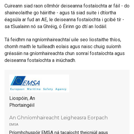
Cuireann siad raon ollmhór deiseanna fostaíochta ar fáil - do
shaineolaithe go háirithe - agus tá siad suite i dtíortha
éagsúla ar fud an AE, le deiseanna fostaíochta i gcibé tír -
sa tSualainn nó sa Ghréig, ó Éirinn go dtí an Iodáil.
Tá feidhm na ngníomhaireachtaí uile seo liostaithe thíos,
chomh maith le tuilleadh eolais agus naisc chuig suíomh
gréasáin na gníomhaireachta chun sonraí fostaíochta agus
deiseanna fostaíochta a iniúchadh.
Liospóin, An
Phortaingéil
An Ghníomhaireacht Leigheasra Eorpach
emsa
Príomhchuspóir EMSA ná tacaíocht theicniúil agus