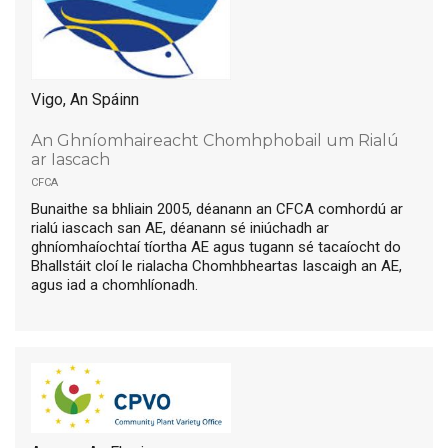
Vigo, An Spáinn
An Ghníomhaireacht Chomhphobail um Rialú
ar Iascach
cfca
Bunaithe sa bhliain 2005, déanann an CFCA comhordú ar
rialú iascach san AE, déanann sé iniúchadh ar
ghníomhaíochtaí tíortha AE agus tugann sé tacaíocht do
Bhallstáit cloí le rialacha Chomhbheartas Iascaigh an AE,
agus iad a chomhlíonadh.