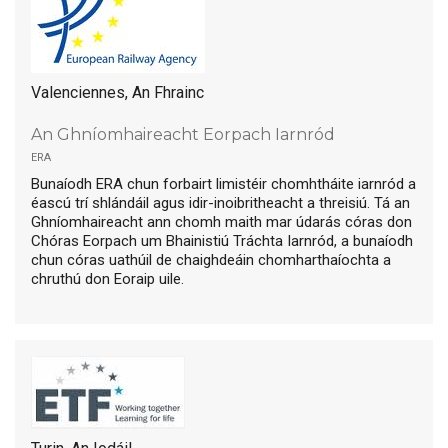
Valenciennes, An Fhrainc
An Ghníomhaireacht Eorpach Iarnród
era
Bunaíodh ERA chun forbairt limistéir chomhtháite iarnród a
éascú trí shlándáil agus idir-inoibritheacht a threisiú. Tá an
Ghníomhaireacht ann chomh maith mar údarás córas don
Chóras Eorpach um Bhainistiú Tráchta Iarnród, a bunaíodh
chun córas uathúil de chaighdeáin chomharthaíochta a
chruthú don Eoraip uile.