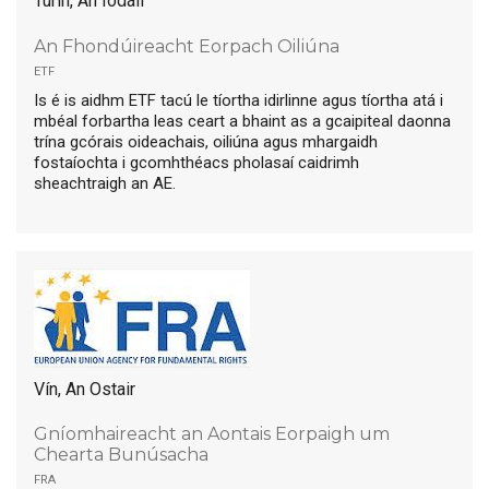
Turin, An Iodáil
An Fhondúireacht Eorpach Oiliúna
etf
Is é is aidhm ETF tacú le tíortha idirlinne agus tíortha atá i
mbéal forbartha leas ceart a bhaint as a gcaipiteal daonna
trína gcórais oideachais, oiliúna agus mhargaidh
fostaíochta i gcomhthéacs pholasaí caidrimh
sheachtraigh an AE.
Vín, An Ostair
Gníomhaireacht an Aontais Eorpaigh um
Chearta Bunúsacha
fra