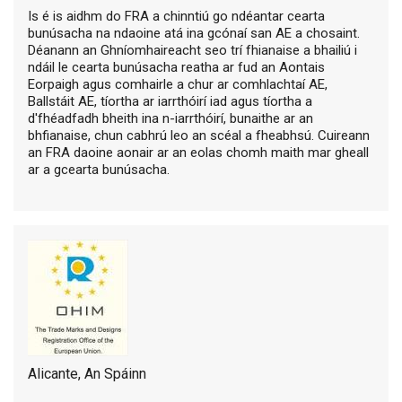
Is é is aidhm do FRA a chinntiú go ndéantar cearta
bunúsacha na ndaoine atá ina gcónaí san AE a chosaint.
Déanann an Ghníomhaireacht seo trí fhianaise a bhailiú i
ndáil le cearta bunúsacha reatha ar fud an Aontais
Eorpaigh agus comhairle a chur ar comhlachtaí AE,
Ballstáit AE, tíortha ar iarrthóirí iad agus tíortha a
d'fhéadfadh bheith ina n-iarrthóirí, bunaithe ar an
bhfianaise, chun cabhrú leo an scéal a fheabhsú. Cuireann
an FRA daoine aonair ar an eolas chomh maith mar gheall
ar a gcearta bunúsacha.
Alicante, An Spáinn