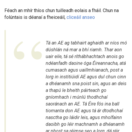
Féach an mhír thíos chun tuilleadh eolais a fháil. Chun na
folúntais is déanaí a fheiceáil,
cliceáil anseo
Tá an AE ag tabhairt aghaidh ar níos mó
dúshlán ná mar a bhí riamh. Thar aon
uair eile, tá sé ríthábhachtach anois go
ndéanfadh daoine óga Éireannacha, atá
cumasach agus uaillmhianach, post a
lorg in institiúidí AE agus dul chun cinn
a dhéanamh sna poist sin, agus an deis
a thapú le bheith páirteach go
gníomhach i múnlú thodhchaí
saoránach an AE. Tá Éire fós ina ball
tiomanta don AE agus tá ár dtodhchaí
nasctha go láidir leis, agus mholfainn
daoibh go léir machnamh a dhéanamh
ar phost sa réimse seo a lorg, dá réir