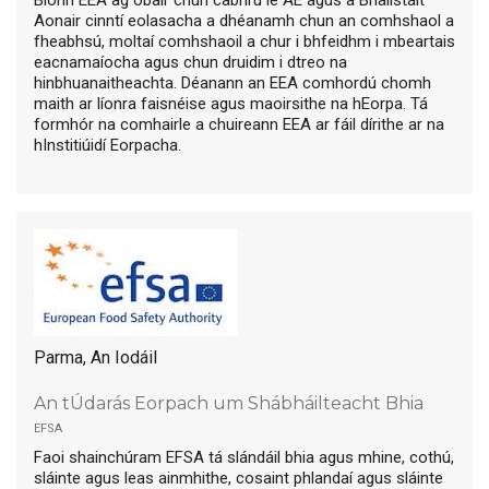
Aonair cinntí eolasacha a dhéanamh chun an comhshaol a
fheabhsú, moltaí comhshaoil a chur i bhfeidhm i mbeartais
eacnamaíocha agus chun druidim i dtreo na
hinbhuanaitheachta. Déanann an EEA comhordú chomh
maith ar líonra faisnéise agus maoirsithe na hEorpa. Tá
formhór na comhairle a chuireann EEA ar fáil dírithe ar na
hInstitiúidí Eorpacha.
Parma, An Iodáil
An tÚdarás Eorpach um Shábháilteacht Bhia
efsa
Faoi shainchúram EFSA tá slándáil bhia agus mhine, cothú,
sláinte agus leas ainmhithe, cosaint phlandaí agus sláinte