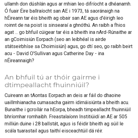
ullamh don dúshlán agus ar mhian leo difríocht a dhéanamh.
Ó fuair Éire ballraíocht san AE i 1973, tá saoránaigh na
hÉireann tar éis bheith ag obair san AE agus d'éirigh leo
roinnt de na poist is sinsearaí a ghnóthú. An raibh a fhios
agat ... go bhfuil cúigear tar éis a bheith ina nArd-Rúnaithe ar
an gCoimisiún Eorpach (seo an leibhéal is airde
státseirbhíse sa Choimisiún) agus, go dtí seo, go raibh beirt
acu - David O'Sullivan agus Catherine Day - ina
nÉireannaigh?
An bhfuil tú ar thóir gairme i
dtimpeallacht fhuinniúil?
Cuireann an tAontas Eorpach an deis ar fáil do dhaoine
uaillmhianacha cumasacha gairm idirnáisiúnta a bheith acu.
Bunaithe i gcroílár na hEorpa, bheadh timpeallacht fhuinniúil
bhríomhar romhaibh. Freastalaíonn Institiúidí an AE ar 505
milliún duine i 28 ballstát, agus is féidir bheith ag súil le
scála tuarastail agus taithí eisceachtúil dá réir.