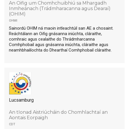
An Oifig um Chomhchuibhiú sa Mhargadh
Inmheánach (Trádmharacanna agus Dearaí)
(OHIM)
ohmi
Sainordú OHIM ná maoin intleachtúil san AE a chosaint.
Reáchtálann an Oifig gnásanna iniúchta, cláraithe,
comhraic agus cealaithe do Thrádmharcanna
Comhphobail agus gnásanna iniúchta, cláraithe agus
neamhbhailíochta do Dhearthaí Comhphobail cláraithe.
Lucsamburg
An tIonad Aistriúcháin do Chomhlachtaí an
Aontais Eorpaigh
cdt