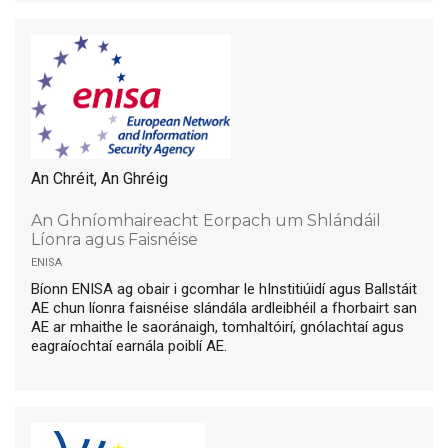
An Chréit, An Ghréig
An Ghníomhaireacht Eorpach um Shlándáil
Líonra agus Faisnéise
enisa
Bíonn ENISA ag obair i gcomhar le hInstitiúidí agus Ballstáit
AE chun líonra faisnéise slándála ardleibhéil a fhorbairt san
AE ar mhaithe le saoránaigh, tomhaltóirí, gnólachtaí agus
eagraíochtaí earnála poiblí AE.