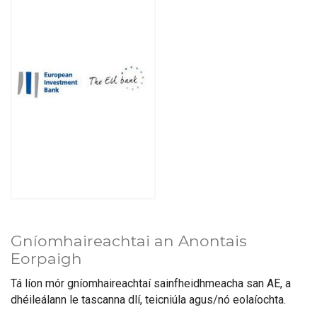
Gníomhaireachtai an Anontais
Eorpaigh
Tá líon mór gníomhaireachtaí sainfheidhmeacha san AE, a
dhéileálann le tascanna dlí, teicniúla agus/nó eolaíochta.