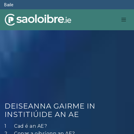
Baile
DEISEANNA GAIRME IN
INSTITIÚIDE AN AE
Cad é an AE?
Conas a oibríonn an AE?