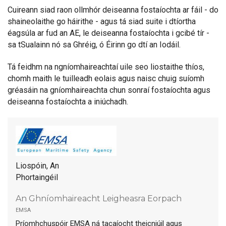
Cuireann siad raon ollmhór deiseanna fostaíochta ar fáil - do
shaineolaithe go háirithe - agus tá siad suite i dtíortha
éagsúla ar fud an AE, le deiseanna fostaíochta i gcibé tír -
sa tSualainn nó sa Ghréig, ó Éirinn go dtí an Iodáil.
Tá feidhm na ngníomhaireachtaí uile seo liostaithe thíos,
chomh maith le tuilleadh eolais agus naisc chuig suíomh
gréasáin na gníomhaireachta chun sonraí fostaíochta agus
deiseanna fostaíochta a iniúchadh.
Liospóin, An
Phortaingéil
An Ghníomhaireacht Leigheasra Eorpach
emsa
Príomhchuspóir EMSA ná tacaíocht theicniúil agus