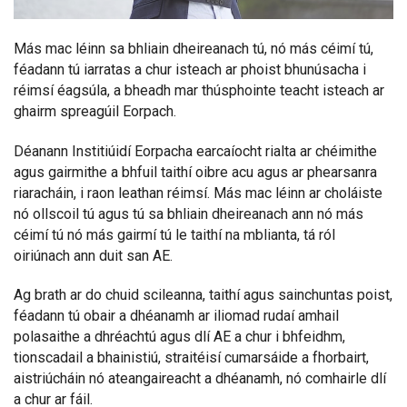
Más mac léinn sa bhliain dheireanach tú, nó más céimí tú,
féadann tú iarratas a chur isteach ar phoist bhunúsacha i
réimsí éagsúla, a bheadh mar thúsphointe teacht isteach ar
ghairm spreagúil Eorpach.
Déanann Institiúidí Eorpacha earcaíocht rialta ar chéimithe
agus gairmithe a bhfuil taithí oibre acu agus ar phearsanra
riaracháin, i raon leathan réimsí. Más mac léinn ar choláiste
nó ollscoil tú agus tú sa bhliain dheireanach ann nó más
céimí tú nó más gairmí tú le taithí na mblianta, tá ról
oiriúnach ann duit san AE.
Ag brath ar do chuid scileanna, taithí agus sainchuntas poist,
féadann tú obair a dhéanamh ar iliomad rudaí amhail
polasaithe a dhréachtú agus dlí AE a chur i bhfeidhm,
tionscadail a bhainistiú, straitéisí cumarsáide a fhorbairt,
aistriúcháin nó ateangaireacht a dhéanamh, nó comhairle dlí
a chur ar fáil.