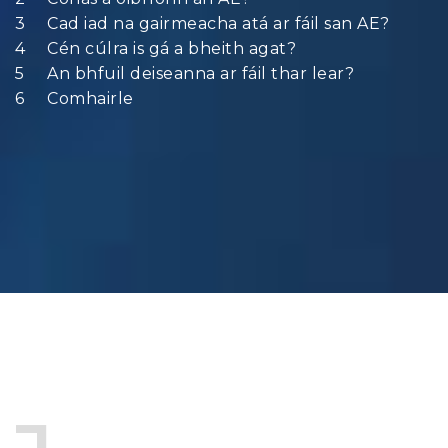
Cad iad na gairmeacha atá ar fáil san AE?
Cén cúlra is gá a bheith agat?
An bhfuil deiseanna ar fáil thar lear?
Comhairle