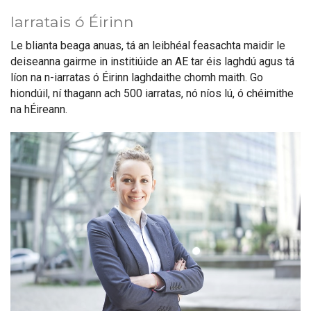
Iarratais ó Éirinn
Le blianta beaga anuas, tá an leibhéal feasachta maidir le
deiseanna gairme in institiúide an AE tar éis laghdú agus tá
líon na n-iarratas ó Éirinn laghdaithe chomh maith. Go
hiondúil, ní thagann ach 500 iarratas, nó níos lú, ó chéimithe
na hÉireann.