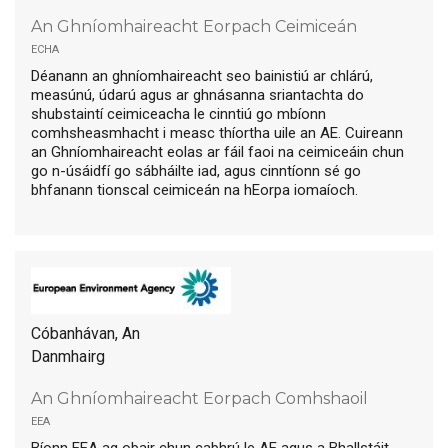
An Ghníomhaireacht Eorpach Ceimiceán
echa
Déanann an ghníomhaireacht seo bainistiú ar chlárú,
measúnú, údarú agus ar ghnásanna sriantachta do
shubstaintí ceimiceacha le cinntiú go mbíonn
comhsheasmhacht i measc thíortha uile an AE. Cuireann
an Ghníomhaireacht eolas ar fáil faoi na ceimiceáin chun
go n-úsáidfí go sábháilte iad, agus cinntíonn sé go
bhfanann tionscal ceimiceán na hEorpa iomaíoch.
Cóbanhávan, An
Danmhairg
An Ghníomhaireacht Eorpach Comhshaoil
eea
Bíonn EEA ag obair chun cabhrú le AE agus a Bhallstáit