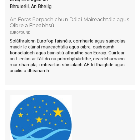
Bhruiséil, An Bheilg
An Foras Eorpach chun Dálaí Maireachtála agus
Oibre a Fheabhsú
eurofound
Soláthraíonn Eurofop faisnéis, comhairle agus saineolas
maidir le cúinsí maireachtála agus oibre, caidreamh
tionsclaíoch agus bainistiú athruithe san Eoraip. Cuirtear
an t-eolas ar fáil do na príomhpháirtithe, ceardchumainn
mar shampla, i mbeartas sóisialach AE trí thaighde agus
anailís a dhéanamh.