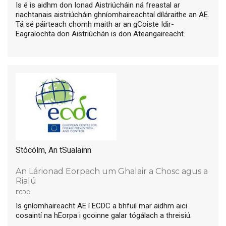
Is é is aidhm don Ionad Aistriúcháin ná freastal ar
riachtanais aistriúcháin ghníomhaireachtaí díláraithe an AE.
Tá sé páirteach chomh maith ar an gCoiste Idir-
Eagraíochta don Aistriúchán is don Ateangaireacht.
Stócólm, An tSualainn
An Lárionad Eorpach um Ghalair a Chosc agus a
Rialú
ecdc
Is gníomhaireacht AE í ECDC a bhfuil mar aidhm aici
cosaintí na hEorpa i gcoinne galar tógálach a threisiú.