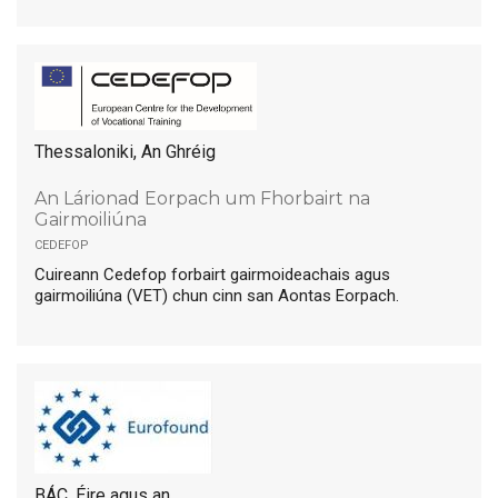
Thessaloniki, An Ghréig
An Lárionad Eorpach um Fhorbairt na
Gairmoiliúna
cedefop
Cuireann Cedefop forbairt gairmoideachais agus
gairmoiliúna (VET) chun cinn san Aontas Eorpach.
BÁC, Éire agus an