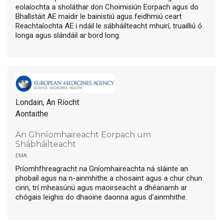
eolaíochta a sholáthar don Choimisiún Eorpach agus do
Bhallstáit AE maidir le bainistiú agus feidhmiú ceart
Reachtaíochta AE i ndáil le sábháilteacht mhuirí, truailliú ó
longa agus slándáil ar bord long.
Londain, An Ríocht
Aontaithe
An Ghníomhaireacht Eorpach um
Shábháilteacht
ema
Príomhfhreagracht na Gníomhaireachta ná sláinte an
phobail agus na n-ainmhithe a chosaint agus a chur chun
cinn, trí mheasúnú agus maoirseacht a dhéanamh ar
chógais leighis do dhaoine daonna agus d'ainmhithe.