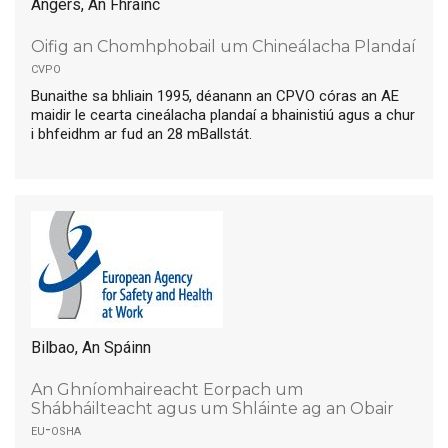
Angers, An Fhrainc
Oifig an Chomhphobail um Chineálacha Plandaí
cvpo
Bunaithe sa bhliain 1995, déanann an CPVO córas an AE
maidir le cearta cineálacha plandaí a bhainistiú agus a chur
i bhfeidhm ar fud an 28 mBallstát.
Bilbao, An Spáinn
An Ghníomhaireacht Eorpach um
Shábháilteacht agus um Shláinte ag an Obair
eu-osha