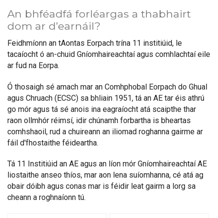
An bhféadfá forléargas a thabhairt
dom ar d’earnáil?
Feidhmíonn an tAontas Eorpach trína 11 institiúid, le
tacaíocht ó an-chuid Gníomhaireachtaí agus comhlachtaí eile
ar fud na Eorpa.
Ó thosaigh sé amach mar an Comhphobal Eorpach do Ghual
agus Chruach (ECSC) sa bhliain 1951, tá an AE tar éis athrú
go mór agus tá sé anois ina eagraíocht atá scaipthe thar
raon ollmhór réimsí, idir chúnamh forbartha is bheartas
comhshaoil, rud a chuireann an iliomad roghanna gairme ar
fáil d'fhostaithe féideartha.
Tá 11 Institiúid an AE agus an líon mór Gníomhaireachtaí AE
liostaithe anseo thíos, mar aon lena suíomhanna, cé atá ag
obair dóibh agus conas mar is féidir leat gairm a lorg sa
cheann a roghnaíonn tú.