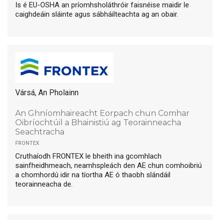
Is é EU-OSHA an príomhsholáthróir faisnéise maidir le
caighdeáin sláinte agus sábháilteachta ag an obair.
Vársá, An Pholainn
An Ghníomhaireacht Eorpach chun Comhar
Oibríochtúil a Bhainistiú ag Teorainneacha
Seachtracha
frontex
Cruthaíodh FRONTEX le bheith ina gcomhlach
sainfheidhmeach, neamhspleách den AE chun comhoibriú
a chomhordú idir na tíortha AE ó thaobh slándáil
teorainneacha de.