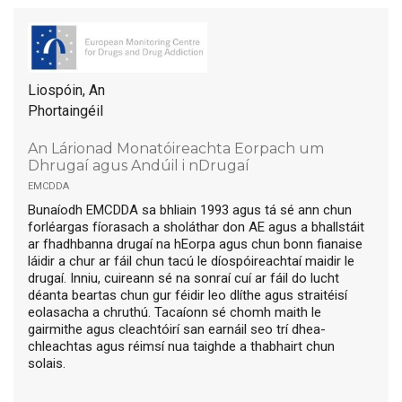
Liospóin, An
Phortaingéil
An Lárionad Monatóireachta Eorpach um
Dhrugaí agus Andúil i nDrugaí
emcdda
Bunaíodh EMCDDA sa bhliain 1993 agus tá sé ann chun
forléargas fíorasach a sholáthar don AE agus a bhallstáit
ar fhadhbanna drugaí na hEorpa agus chun bonn fianaise
láidir a chur ar fáil chun tacú le díospóireachtaí maidir le
drugaí. Inniu, cuireann sé na sonraí cuí ar fáil do lucht
déanta beartas chun gur féidir leo dlíthe agus straitéisí
eolasacha a chruthú. Tacaíonn sé chomh maith le
gairmithe agus cleachtóirí san earnáil seo trí dhea-
chleachtas agus réimsí nua taighde a thabhairt chun
solais.