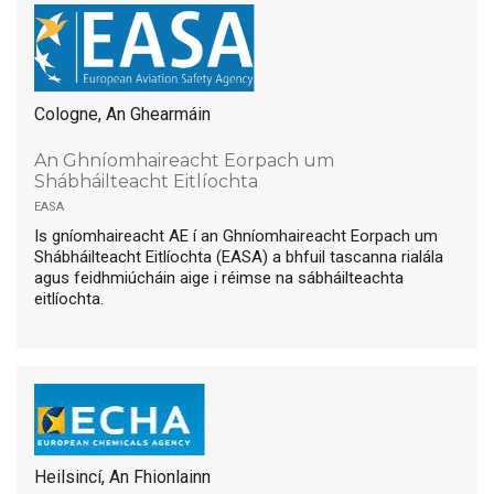
Cologne, An Ghearmáin
An Ghníomhaireacht Eorpach um
Shábháilteacht Eitlíochta
easa
Is gníomhaireacht AE í an Ghníomhaireacht Eorpach um
Shábháilteacht Eitlíochta (EASA) a bhfuil tascanna rialála
agus feidhmiúcháin aige i réimse na sábháilteachta
eitlíochta.
Heilsincí, An Fhionlainn