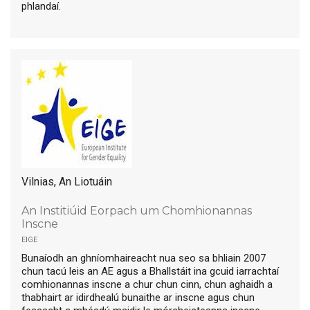
phlandaí.
Vilnias, An Liotuáin
An Institiúid Eorpach um Chomhionannas
Inscne
eige
Bunaíodh an ghníomhaireacht nua seo sa bhliain 2007
chun tacú leis an AE agus a Bhallstáit ina gcuid iarrachtaí
comhionannas inscne a chur chun cinn, chun aghaidh a
thabhairt ar idirdhealú bunaithe ar inscne agus chun