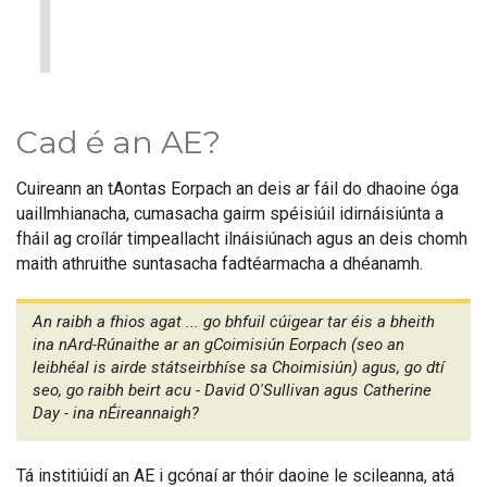
1
Cad é an AE?
Cuireann an tAontas Eorpach an deis ar fáil do dhaoine óga
uaillmhianacha, cumasacha gairm spéisiúil idirnáisiúnta a
fháil ag croílár timpeallacht ilnáisiúnach agus an deis chomh
maith athruithe suntasacha fadtéarmacha a dhéanamh.
An raibh a fhios agat ... go bhfuil cúigear tar éis a bheith
ina nArd-Rúnaithe ar an gCoimisiún Eorpach (seo an
leibhéal is airde státseirbhíse sa Choimisiún) agus, go dtí
seo, go raibh beirt acu - David O'Sullivan agus Catherine
Day - ina nÉireannaigh?
Tá institiúidí an AE i gcónaí ar thóir daoine le scileanna, atá