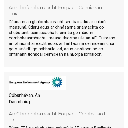
An Ghníomhaireacht Eorpach Ceimiceán
echa
Déanann an ghníomhaireacht seo bainistiú ar chlárú,
measúnú, údarú agus ar ghnásanna sriantachta do
shubstaintí ceimiceacha le cinntiú go mbíonn
comhsheasmhacht i measc thíortha uile an AE. Cuireann
an Ghníomhaireacht eolas ar fáil faoi na ceimiceáin chun
go n-úsáidfí go sábháilte iad, agus cinntíonn sé go
bhfanann tionscal ceimiceán na hEorpa iomaíoch.
Cóbanhávan, An
Danmhairg
An Ghníomhaireacht Eorpach Comhshaoil
eea
Bíonn EEA ag obair chun cabhrú le AE agus a Bhallstáit