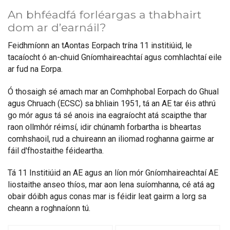
An bhféadfá forléargas a thabhairt
dom ar d’earnáil?
Feidhmíonn an tAontas Eorpach trína 11 institiúid, le
tacaíocht ó an-chuid Gníomhaireachtaí agus comhlachtaí eile
ar fud na Eorpa.
Ó thosaigh sé amach mar an Comhphobal Eorpach do Ghual
agus Chruach (ECSC) sa bhliain 1951, tá an AE tar éis athrú
go mór agus tá sé anois ina eagraíocht atá scaipthe thar
raon ollmhór réimsí, idir chúnamh forbartha is bheartas
comhshaoil, rud a chuireann an iliomad roghanna gairme ar
fáil d'fhostaithe féideartha.
Tá 11 Institiúid an AE agus an líon mór Gníomhaireachtaí AE
liostaithe anseo thíos, mar aon lena suíomhanna, cé atá ag
obair dóibh agus conas mar is féidir leat gairm a lorg sa
cheann a roghnaíonn tú.