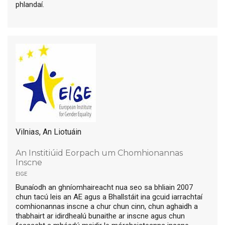
phlandaí.
Vilnias, An Liotuáin
An Institiúid Eorpach um Chomhionannas
Inscne
eige
Bunaíodh an ghníomhaireacht nua seo sa bhliain 2007
chun tacú leis an AE agus a Bhallstáit ina gcuid iarrachtaí
comhionannas inscne a chur chun cinn, chun aghaidh a
thabhairt ar idirdhealú bunaithe ar inscne agus chun