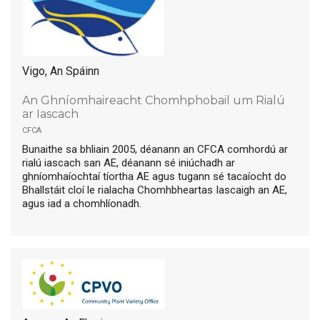
Vigo, An Spáinn
An Ghníomhaireacht Chomhphobail um Rialú
ar Iascach
cfca
Bunaithe sa bhliain 2005, déanann an CFCA comhordú ar
rialú iascach san AE, déanann sé iniúchadh ar
ghníomhaíochtaí tíortha AE agus tugann sé tacaíocht do
Bhallstáit cloí le rialacha Chomhbheartas Iascaigh an AE,
agus iad a chomhlíonadh.