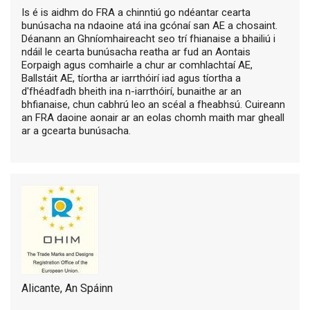
Is é is aidhm do FRA a chinntiú go ndéantar cearta
bunúsacha na ndaoine atá ina gcónaí san AE a chosaint.
Déanann an Ghníomhaireacht seo trí fhianaise a bhailiú i
ndáil le cearta bunúsacha reatha ar fud an Aontais
Eorpaigh agus comhairle a chur ar comhlachtaí AE,
Ballstáit AE, tíortha ar iarrthóirí iad agus tíortha a
d'fhéadfadh bheith ina n-iarrthóirí, bunaithe ar an
bhfianaise, chun cabhrú leo an scéal a fheabhsú. Cuireann
an FRA daoine aonair ar an eolas chomh maith mar gheall
ar a gcearta bunúsacha.
Alicante, An Spáinn