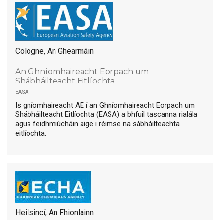
Cologne, An Ghearmáin
An Ghníomhaireacht Eorpach um
Shábháilteacht Eitlíochta
easa
Is gníomhaireacht AE í an Ghníomhaireacht Eorpach um
Shábháilteacht Eitlíochta (EASA) a bhfuil tascanna rialála
agus feidhmiúcháin aige i réimse na sábháilteachta
eitlíochta.
Heilsincí, An Fhionlainn