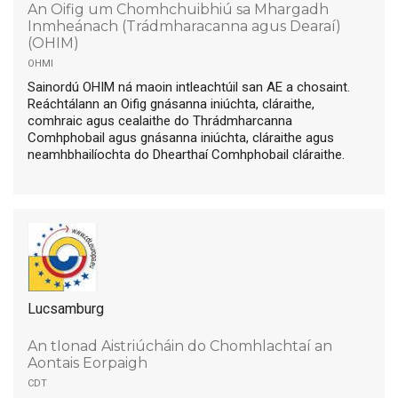
An Oifig um Chomhchuibhiú sa Mhargadh
Inmheánach (Trádmharacanna agus Dearaí)
(OHIM)
ohmi
Sainordú OHIM ná maoin intleachtúil san AE a chosaint.
Reáchtálann an Oifig gnásanna iniúchta, cláraithe,
comhraic agus cealaithe do Thrádmharcanna
Comhphobail agus gnásanna iniúchta, cláraithe agus
neamhbhailíochta do Dhearthaí Comhphobail cláraithe.
Lucsamburg
An tIonad Aistriúcháin do Chomhlachtaí an
Aontais Eorpaigh
cdt