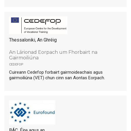
Thessaloniki, An Ghréig
An Lárionad Eorpach um Fhorbairt na
Gairmoiliúna
cedefop
Cuireann Cedefop forbairt gairmoideachais agus
gairmoiliúna (VET) chun cinn san Aontas Eorpach.
BÁC, Éire agus an