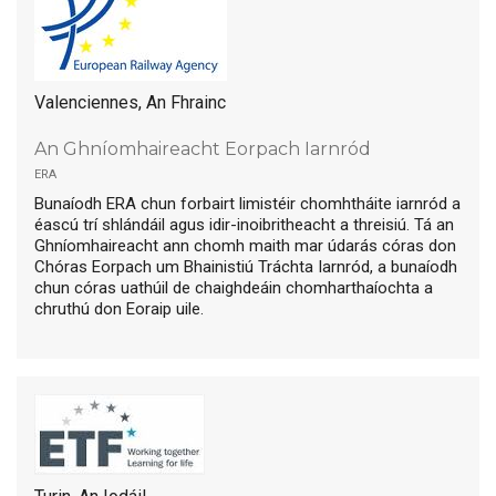
Valenciennes, An Fhrainc
An Ghníomhaireacht Eorpach Iarnród
era
Bunaíodh ERA chun forbairt limistéir chomhtháite iarnród a
éascú trí shlándáil agus idir-inoibritheacht a threisiú. Tá an
Ghníomhaireacht ann chomh maith mar údarás córas don
Chóras Eorpach um Bhainistiú Tráchta Iarnród, a bunaíodh
chun córas uathúil de chaighdeáin chomharthaíochta a
chruthú don Eoraip uile.