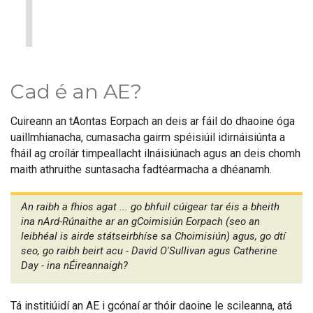
1
Cad é an AE?
Cuireann an tAontas Eorpach an deis ar fáil do dhaoine óga
uaillmhianacha, cumasacha gairm spéisiúil idirnáisiúnta a
fháil ag croílár timpeallacht ilnáisiúnach agus an deis chomh
maith athruithe suntasacha fadtéarmacha a dhéanamh.
An raibh a fhios agat ... go bhfuil cúigear tar éis a bheith
ina nArd-Rúnaithe ar an gCoimisiún Eorpach (seo an
leibhéal is airde státseirbhíse sa Choimisiún) agus, go dtí
seo, go raibh beirt acu - David O'Sullivan agus Catherine
Day - ina nÉireannaigh?
Tá institiúidí an AE i gcónaí ar thóir daoine le scileanna, atá