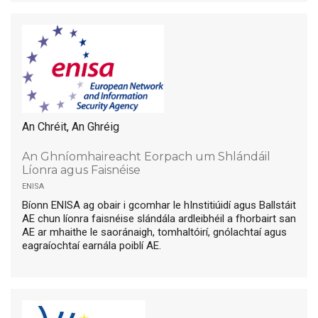
An Chréit, An Ghréig
An Ghníomhaireacht Eorpach um Shlándáil
Líonra agus Faisnéise
enisa
Bíonn ENISA ag obair i gcomhar le hInstitiúidí agus Ballstáit
AE chun líonra faisnéise slándála ardleibhéil a fhorbairt san
AE ar mhaithe le saoránaigh, tomhaltóirí, gnólachtaí agus
eagraíochtaí earnála poiblí AE.