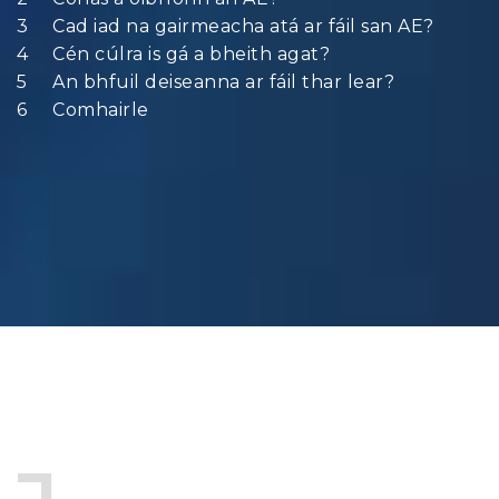
Cad iad na gairmeacha atá ar fáil san AE?
Cén cúlra is gá a bheith agat?
An bhfuil deiseanna ar fáil thar lear?
Comhairle