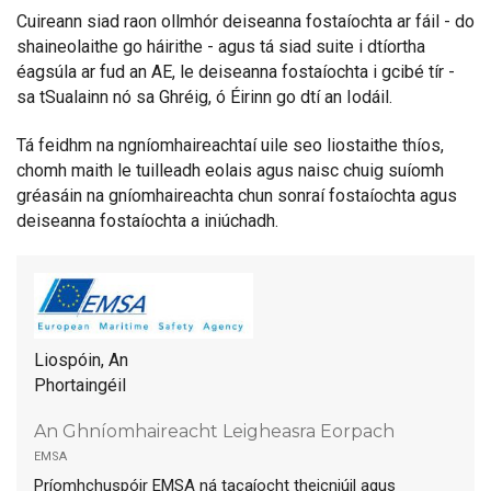
Cuireann siad raon ollmhór deiseanna fostaíochta ar fáil - do
shaineolaithe go háirithe - agus tá siad suite i dtíortha
éagsúla ar fud an AE, le deiseanna fostaíochta i gcibé tír -
sa tSualainn nó sa Ghréig, ó Éirinn go dtí an Iodáil.
Tá feidhm na ngníomhaireachtaí uile seo liostaithe thíos,
chomh maith le tuilleadh eolais agus naisc chuig suíomh
gréasáin na gníomhaireachta chun sonraí fostaíochta agus
deiseanna fostaíochta a iniúchadh.
Liospóin, An
Phortaingéil
An Ghníomhaireacht Leigheasra Eorpach
emsa
Príomhchuspóir EMSA ná tacaíocht theicniúil agus