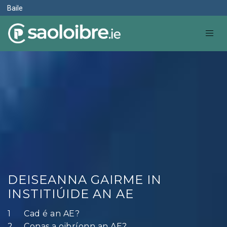
Baile
DEISEANNA GAIRME IN
INSTITIÚIDE AN AE
Cad é an AE?
Conas a oibríonn an AE?