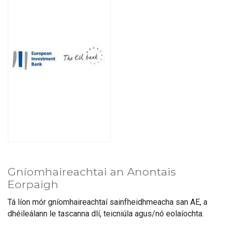
Gníomhaireachtai an Anontais
Eorpaigh
Tá líon mór gníomhaireachtaí sainfheidhmeacha san AE, a
dhéileálann le tascanna dlí, teicniúla agus/nó eolaíochta.