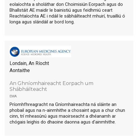
eolaíochta a sholáthar don Choimisiún Eorpach agus do
Bhallstáit AE maidir le bainistiú agus feidhmiú ceart
Reachtaíochta AE i ndáil le sábháilteacht mhuirí, truailliú ó
longa agus slándáil ar bord long.
Londain, An Ríocht
Aontaithe
An Ghníomhaireacht Eorpach um
Shábháilteacht
ema
Príomhfhreagracht na Gníomhaireachta ná sláinte an
phobail agus na n-ainmhithe a chosaint agus a chur chun
cinn, trí mheasúnú agus maoirseacht a dhéanamh ar
chógais leighis do dhaoine daonna agus d'ainmhithe.