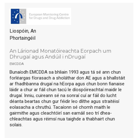
Liospóin, An
Phortaingéil
An Lárionad Monatóireachta Eorpach um
Dhrugaí agus Andúil i nDrugaí
emcdda
Bunaíodh EMCDDA sa bhliain 1993 agus tá sé ann chun
forléargas fíorasach a sholáthar don AE agus a bhallstáit
ar fhadhbanna drugaí na hEorpa agus chun bonn fianaise
láidir a chur ar fáil chun tacú le díospóireachtaí maidir le
drugaí. Inniu, cuireann sé na sonraí cuí ar fáil do lucht
déanta beartas chun gur féidir leo dlíthe agus straitéisí
eolasacha a chruthú. Tacaíonn sé chomh maith le
gairmithe agus cleachtóirí san earnáil seo trí dhea-
chleachtas agus réimsí nua taighde a thabhairt chun
solais.