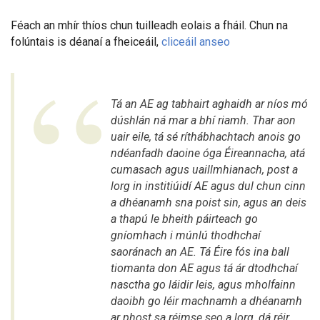
Féach an mhír thíos chun tuilleadh eolais a fháil. Chun na
folúntais is déanaí a fheiceáil,
cliceáil anseo
Tá an AE ag tabhairt aghaidh ar níos mó
dúshlán ná mar a bhí riamh. Thar aon
uair eile, tá sé ríthábhachtach anois go
ndéanfadh daoine óga Éireannacha, atá
cumasach agus uaillmhianach, post a
lorg in institiúidí AE agus dul chun cinn
a dhéanamh sna poist sin, agus an deis
a thapú le bheith páirteach go
gníomhach i múnlú thodhchaí
saoránach an AE. Tá Éire fós ina ball
tiomanta don AE agus tá ár dtodhchaí
nasctha go láidir leis, agus mholfainn
daoibh go léir machnamh a dhéanamh
ar phost sa réimse seo a lorg, dá réir