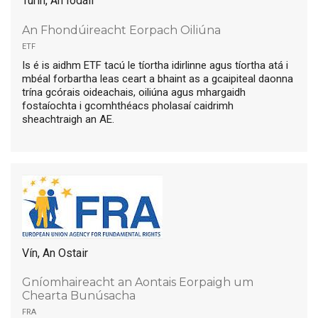
Turin, An Iodáil
An Fhondúireacht Eorpach Oiliúna
etf
Is é is aidhm ETF tacú le tíortha idirlinne agus tíortha atá i
mbéal forbartha leas ceart a bhaint as a gcaipiteal daonna
trína gcórais oideachais, oiliúna agus mhargaidh
fostaíochta i gcomhthéacs pholasaí caidrimh
sheachtraigh an AE.
Vín, An Ostair
Gníomhaireacht an Aontais Eorpaigh um
Chearta Bunúsacha
fra