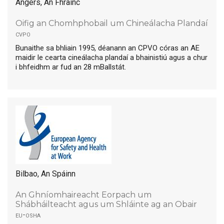
Angers, An Fhrainc
Oifig an Chomhphobail um Chineálacha Plandaí
cvpo
Bunaithe sa bhliain 1995, déanann an CPVO córas an AE
maidir le cearta cineálacha plandaí a bhainistiú agus a chur
i bhfeidhm ar fud an 28 mBallstát.
Bilbao, An Spáinn
An Ghníomhaireacht Eorpach um
Shábháilteacht agus um Shláinte ag an Obair
eu-osha