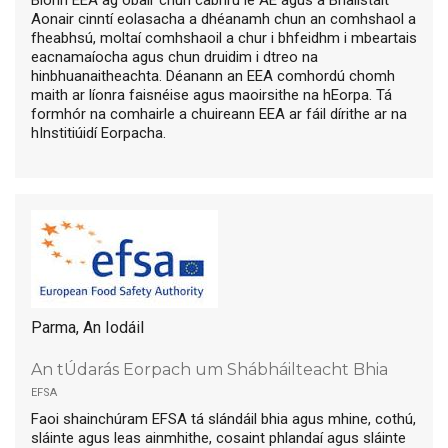
Aonair cinntí eolasacha a dhéanamh chun an comhshaol a
fheabhsú, moltaí comhshaoil a chur i bhfeidhm i mbeartais
eacnamaíocha agus chun druidim i dtreo na
hinbhuanaitheachta. Déanann an EEA comhordú chomh
maith ar líonra faisnéise agus maoirsithe na hEorpa. Tá
formhór na comhairle a chuireann EEA ar fáil dírithe ar na
hInstitiúidí Eorpacha.
Parma, An Iodáil
An tÚdarás Eorpach um Shábháilteacht Bhia
efsa
Faoi shainchúram EFSA tá slándáil bhia agus mhine, cothú,
sláinte agus leas ainmhithe, cosaint phlandaí agus sláinte