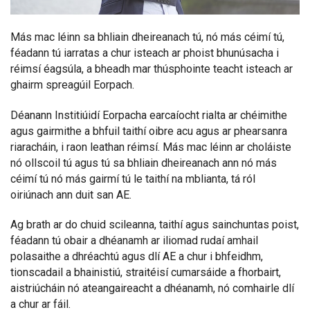
Más mac léinn sa bhliain dheireanach tú, nó más céimí tú,
féadann tú iarratas a chur isteach ar phoist bhunúsacha i
réimsí éagsúla, a bheadh mar thúsphointe teacht isteach ar
ghairm spreagúil Eorpach.
Déanann Institiúidí Eorpacha earcaíocht rialta ar chéimithe
agus gairmithe a bhfuil taithí oibre acu agus ar phearsanra
riaracháin, i raon leathan réimsí. Más mac léinn ar choláiste
nó ollscoil tú agus tú sa bhliain dheireanach ann nó más
céimí tú nó más gairmí tú le taithí na mblianta, tá ról
oiriúnach ann duit san AE.
Ag brath ar do chuid scileanna, taithí agus sainchuntas poist,
féadann tú obair a dhéanamh ar iliomad rudaí amhail
polasaithe a dhréachtú agus dlí AE a chur i bhfeidhm,
tionscadail a bhainistiú, straitéisí cumarsáide a fhorbairt,
aistriúcháin nó ateangaireacht a dhéanamh, nó comhairle dlí
a chur ar fáil.