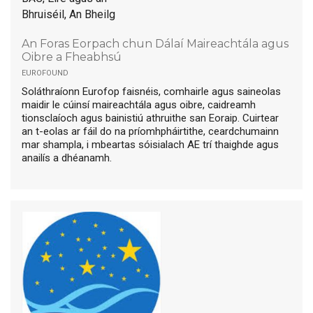
Bhruiséil, An Bheilg
An Foras Eorpach chun Dálaí Maireachtála agus
Oibre a Fheabhsú
eurofound
Soláthraíonn Eurofop faisnéis, comhairle agus saineolas
maidir le cúinsí maireachtála agus oibre, caidreamh
tionsclaíoch agus bainistiú athruithe san Eoraip. Cuirtear
an t-eolas ar fáil do na príomhpháirtithe, ceardchumainn
mar shampla, i mbeartas sóisialach AE trí thaighde agus
anailís a dhéanamh.