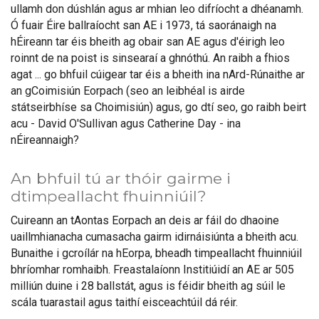
ullamh don dúshlán agus ar mhian leo difríocht a dhéanamh.
Ó fuair Éire ballraíocht san AE i 1973, tá saoránaigh na
hÉireann tar éis bheith ag obair san AE agus d'éirigh leo
roinnt de na poist is sinsearaí a ghnóthú. An raibh a fhios
agat ... go bhfuil cúigear tar éis a bheith ina nArd-Rúnaithe ar
an gCoimisiún Eorpach (seo an leibhéal is airde
státseirbhíse sa Choimisiún) agus, go dtí seo, go raibh beirt
acu - David O'Sullivan agus Catherine Day - ina
nÉireannaigh?
An bhfuil tú ar thóir gairme i
dtimpeallacht fhuinniúil?
Cuireann an tAontas Eorpach an deis ar fáil do dhaoine
uaillmhianacha cumasacha gairm idirnáisiúnta a bheith acu.
Bunaithe i gcroílár na hEorpa, bheadh timpeallacht fhuinniúil
bhríomhar romhaibh. Freastalaíonn Institiúidí an AE ar 505
milliún duine i 28 ballstát, agus is féidir bheith ag súil le
scála tuarastail agus taithí eisceachtúil dá réir.