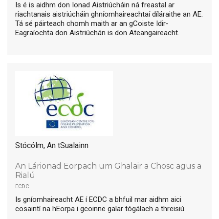
Is é is aidhm don Ionad Aistriúcháin ná freastal ar
riachtanais aistriúcháin ghníomhaireachtaí díláraithe an AE.
Tá sé páirteach chomh maith ar an gCoiste Idir-
Eagraíochta don Aistriúchán is don Ateangaireacht.
Stócólm, An tSualainn
An Lárionad Eorpach um Ghalair a Chosc agus a
Rialú
ecdc
Is gníomhaireacht AE í ECDC a bhfuil mar aidhm aici
cosaintí na hEorpa i gcoinne galar tógálach a threisiú.