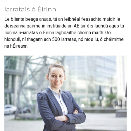
Iarratais ó Éirinn
Le blianta beaga anuas, tá an leibhéal feasachta maidir le
deiseanna gairme in institiúide an AE tar éis laghdú agus tá
líon na n-iarratas ó Éirinn laghdaithe chomh maith. Go
hiondúil, ní thagann ach 500 iarratas, nó níos lú, ó chéimithe
na hÉireann.