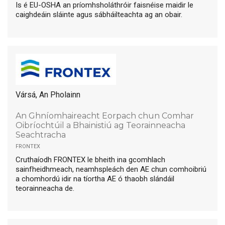
Is é EU-OSHA an príomhsholáthróir faisnéise maidir le
caighdeáin sláinte agus sábháilteachta ag an obair.
Vársá, An Pholainn
An Ghníomhaireacht Eorpach chun Comhar
Oibríochtúil a Bhainistiú ag Teorainneacha
Seachtracha
frontex
Cruthaíodh FRONTEX le bheith ina gcomhlach
sainfheidhmeach, neamhspleách den AE chun comhoibriú
a chomhordú idir na tíortha AE ó thaobh slándáil
teorainneacha de.