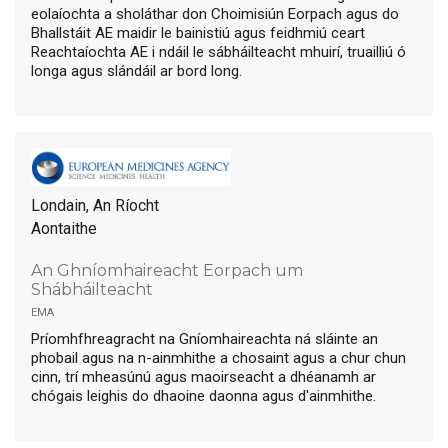
eolaíochta a sholáthar don Choimisiún Eorpach agus do
Bhallstáit AE maidir le bainistiú agus feidhmiú ceart
Reachtaíochta AE i ndáil le sábháilteacht mhuirí, truailliú ó
longa agus slándáil ar bord long.
Londain, An Ríocht
Aontaithe
An Ghníomhaireacht Eorpach um
Shábháilteacht
ema
Príomhfhreagracht na Gníomhaireachta ná sláinte an
phobail agus na n-ainmhithe a chosaint agus a chur chun
cinn, trí mheasúnú agus maoirseacht a dhéanamh ar
chógais leighis do dhaoine daonna agus d'ainmhithe.