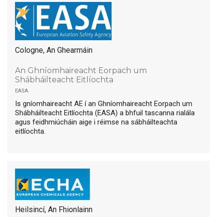
Cologne, An Ghearmáin
An Ghníomhaireacht Eorpach um
Shábháilteacht Eitlíochta
easa
Is gníomhaireacht AE í an Ghníomhaireacht Eorpach um
Shábháilteacht Eitlíochta (EASA) a bhfuil tascanna rialála
agus feidhmiúcháin aige i réimse na sábháilteachta
eitlíochta.
Heilsincí, An Fhionlainn