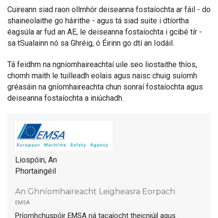
Cuireann siad raon ollmhór deiseanna fostaíochta ar fáil - do
shaineolaithe go háirithe - agus tá siad suite i dtíortha
éagsúla ar fud an AE, le deiseanna fostaíochta i gcibé tír -
sa tSualainn nó sa Ghréig, ó Éirinn go dtí an Iodáil.
Tá feidhm na ngníomhaireachtaí uile seo liostaithe thíos,
chomh maith le tuilleadh eolais agus naisc chuig suíomh
gréasáin na gníomhaireachta chun sonraí fostaíochta agus
deiseanna fostaíochta a iniúchadh.
Liospóin, An
Phortaingéil
An Ghníomhaireacht Leigheasra Eorpach
emsa
Príomhchuspóir EMSA ná tacaíocht theicniúil agus