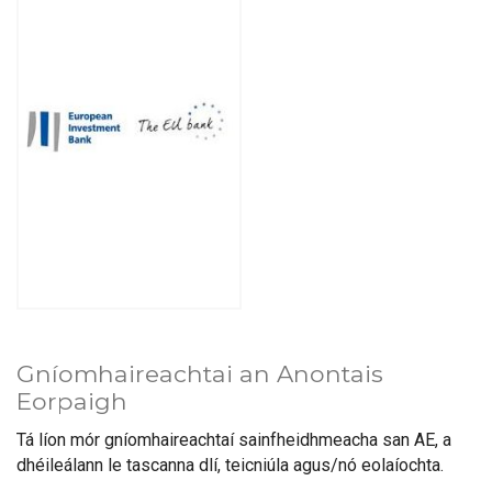
Gníomhaireachtai an Anontais
Eorpaigh
Tá líon mór gníomhaireachtaí sainfheidhmeacha san AE, a
dhéileálann le tascanna dlí, teicniúla agus/nó eolaíochta.