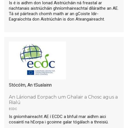
Is é is aidhm don Ionad Aistriúcháin ná freastal ar
riachtanais aistriúcháin ghníomhaireachtaí díláraithe an AE.
Tá sé páirteach chomh maith ar an gCoiste Idir-
Eagraíochta don Aistriúchán is don Ateangaireacht.
Stócólm, An tSualainn
An Lárionad Eorpach um Ghalair a Chosc agus a
Rialú
ecdc
Is gníomhaireacht AE í ECDC a bhfuil mar aidhm aici
cosaintí na hEorpa i gcoinne galar tógálach a threisiú.