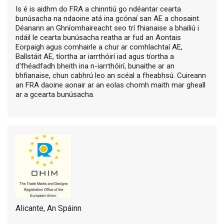
Is é is aidhm do FRA a chinntiú go ndéantar cearta
bunúsacha na ndaoine atá ina gcónaí san AE a chosaint.
Déanann an Ghníomhaireacht seo trí fhianaise a bhailiú i
ndáil le cearta bunúsacha reatha ar fud an Aontais
Eorpaigh agus comhairle a chur ar comhlachtaí AE,
Ballstáit AE, tíortha ar iarrthóirí iad agus tíortha a
d'fhéadfadh bheith ina n-iarrthóirí, bunaithe ar an
bhfianaise, chun cabhrú leo an scéal a fheabhsú. Cuireann
an FRA daoine aonair ar an eolas chomh maith mar gheall
ar a gcearta bunúsacha.
Alicante, An Spáinn