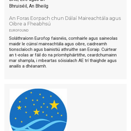
Bhruiséil, An Bheilg
An Foras Eorpach chun Dálaí Maireachtála agus
Oibre a Fheabhsú
eurofound
Soláthraíonn Eurofop faisnéis, comhairle agus saineolas
maidir le cúinsí maireachtála agus oibre, caidreamh
tionsclaíoch agus bainistiú athruithe san Eoraip. Cuirtear
an t-eolas ar fáil do na príomhpháirtithe, ceardchumainn
mar shampla, i mbeartas sóisialach AE trí thaighde agus
anailís a dhéanamh.