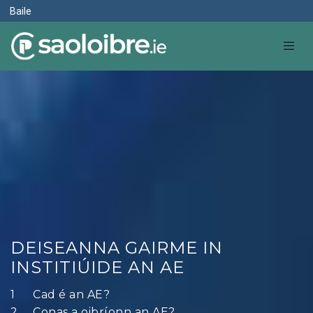
Baile
DEISEANNA GAIRME IN
INSTITIÚIDE AN AE
Cad é an AE?
Conas a oibríonn an AE?