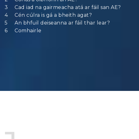
Cad iad na gairmeacha atá ar fáil san AE?
Cén cúlra is gá a bheith agat?
An bhfuil deiseanna ar fáil thar lear?
Comhairle