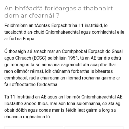
An bhféadfá forléargas a thabhairt
dom ar d’earnáil?
Feidhmíonn an tAontas Eorpach trína 11 institiúid, le
tacaíocht ó an-chuid Gníomhaireachtaí agus comhlachtaí eile
ar fud na Eorpa.
Ó thosaigh sé amach mar an Comhphobal Eorpach do Ghual
agus Chruach (ECSC) sa bhliain 1951, tá an AE tar éis athrú
go mór agus tá sé anois ina eagraíocht atá scaipthe thar
raon ollmhór réimsí, idir chúnamh forbartha is bheartas
comhshaoil, rud a chuireann an iliomad roghanna gairme ar
fáil d'fhostaithe féideartha.
Tá 11 Institiúid an AE agus an líon mór Gníomhaireachtaí AE
liostaithe anseo thíos, mar aon lena suíomhanna, cé atá ag
obair dóibh agus conas mar is féidir leat gairm a lorg sa
cheann a roghnaíonn tú.