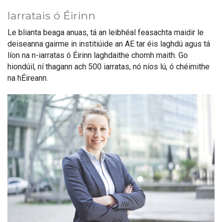
Iarratais ó Éirinn
Le blianta beaga anuas, tá an leibhéal feasachta maidir le
deiseanna gairme in institiúide an AE tar éis laghdú agus tá
líon na n-iarratas ó Éirinn laghdaithe chomh maith. Go
hiondúil, ní thagann ach 500 iarratas, nó níos lú, ó chéimithe
na hÉireann.