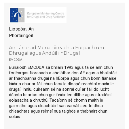
Liospóin, An
Phortaingéil
An Lárionad Monatóireachta Eorpach um
Dhrugaí agus Andúil i nDrugaí
emcdda
Bunaíodh EMCDDA sa bhliain 1993 agus tá sé ann chun
forléargas fíorasach a sholáthar don AE agus a bhallstáit
ar fhadhbanna drugaí na hEorpa agus chun bonn fianaise
láidir a chur ar fáil chun tacú le díospóireachtaí maidir le
drugaí. Inniu, cuireann sé na sonraí cuí ar fáil do lucht
déanta beartas chun gur féidir leo dlíthe agus straitéisí
eolasacha a chruthú. Tacaíonn sé chomh maith le
gairmithe agus cleachtóirí san earnáil seo trí dhea-
chleachtas agus réimsí nua taighde a thabhairt chun
solais.