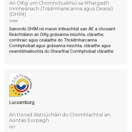
An Oifig um Chomhchuibhiú sa Mhargadh
Inmheánach (Trádmharacanna agus Dearaí)
(OHIM)
ohmi
Sainordú OHIM ná maoin intleachtúil san AE a chosaint.
Reáchtálann an Oifig gnásanna iniúchta, cláraithe,
comhraic agus cealaithe do Thrádmharcanna
Comhphobail agus gnásanna iniúchta, cláraithe agus
neamhbhailíochta do Dhearthaí Comhphobail cláraithe.
Lucsamburg
An tIonad Aistriúcháin do Chomhlachtaí an
Aontais Eorpaigh
cdt