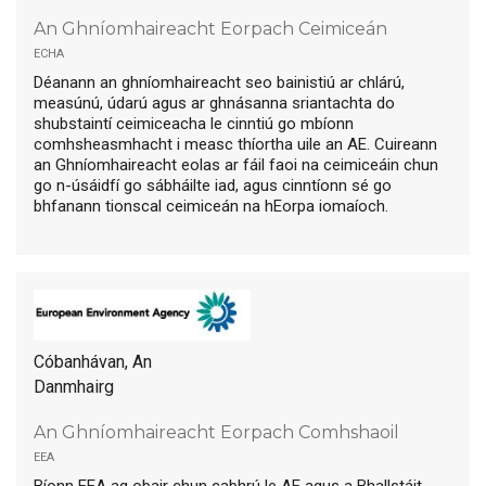
An Ghníomhaireacht Eorpach Ceimiceán
echa
Déanann an ghníomhaireacht seo bainistiú ar chlárú,
measúnú, údarú agus ar ghnásanna sriantachta do
shubstaintí ceimiceacha le cinntiú go mbíonn
comhsheasmhacht i measc thíortha uile an AE. Cuireann
an Ghníomhaireacht eolas ar fáil faoi na ceimiceáin chun
go n-úsáidfí go sábháilte iad, agus cinntíonn sé go
bhfanann tionscal ceimiceán na hEorpa iomaíoch.
Cóbanhávan, An
Danmhairg
An Ghníomhaireacht Eorpach Comhshaoil
eea
Bíonn EEA ag obair chun cabhrú le AE agus a Bhallstáit