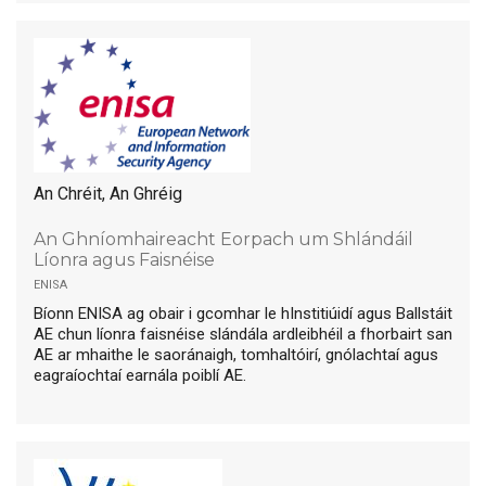
An Chréit, An Ghréig
An Ghníomhaireacht Eorpach um Shlándáil
Líonra agus Faisnéise
enisa
Bíonn ENISA ag obair i gcomhar le hInstitiúidí agus Ballstáit
AE chun líonra faisnéise slándála ardleibhéil a fhorbairt san
AE ar mhaithe le saoránaigh, tomhaltóirí, gnólachtaí agus
eagraíochtaí earnála poiblí AE.