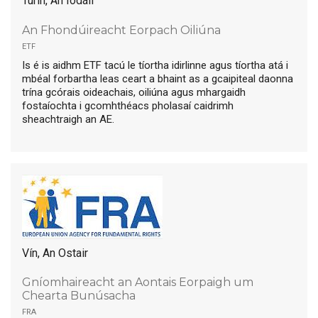
Turin, An Iodáil
An Fhondúireacht Eorpach Oiliúna
etf
Is é is aidhm ETF tacú le tíortha idirlinne agus tíortha atá i
mbéal forbartha leas ceart a bhaint as a gcaipiteal daonna
trína gcórais oideachais, oiliúna agus mhargaidh
fostaíochta i gcomhthéacs pholasaí caidrimh
sheachtraigh an AE.
Vín, An Ostair
Gníomhaireacht an Aontais Eorpaigh um
Chearta Bunúsacha
fra