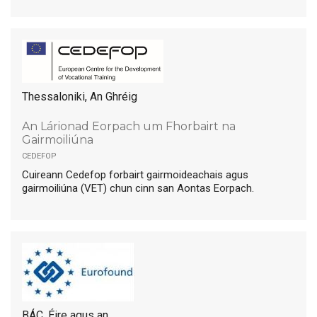
Thessaloniki, An Ghréig
An Lárionad Eorpach um Fhorbairt na
Gairmoiliúna
cedefop
Cuireann Cedefop forbairt gairmoideachais agus
gairmoiliúna (VET) chun cinn san Aontas Eorpach.
BÁC, Éire agus an