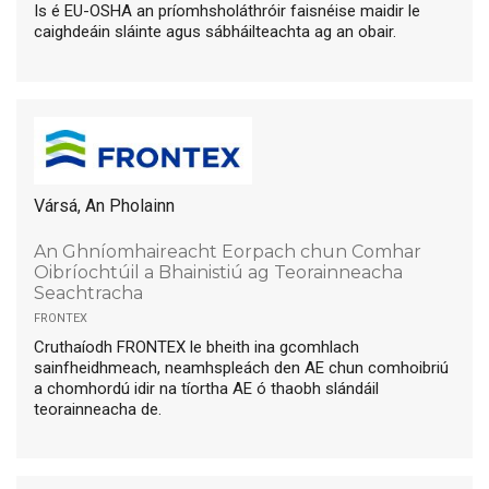
Is é EU-OSHA an príomhsholáthróir faisnéise maidir le
caighdeáin sláinte agus sábháilteachta ag an obair.
Vársá, An Pholainn
An Ghníomhaireacht Eorpach chun Comhar
Oibríochtúil a Bhainistiú ag Teorainneacha
Seachtracha
frontex
Cruthaíodh FRONTEX le bheith ina gcomhlach
sainfheidhmeach, neamhspleách den AE chun comhoibriú
a chomhordú idir na tíortha AE ó thaobh slándáil
teorainneacha de.