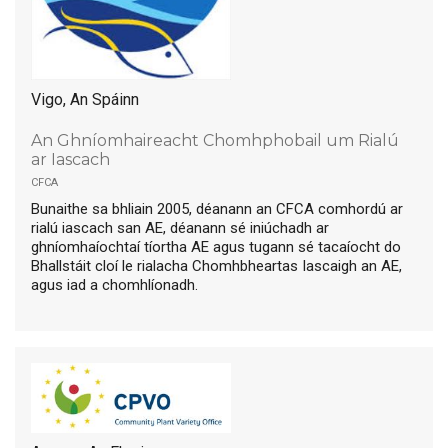
Vigo, An Spáinn
An Ghníomhaireacht Chomhphobail um Rialú
ar Iascach
cfca
Bunaithe sa bhliain 2005, déanann an CFCA comhordú ar
rialú iascach san AE, déanann sé iniúchadh ar
ghníomhaíochtaí tíortha AE agus tugann sé tacaíocht do
Bhallstáit cloí le rialacha Chomhbheartas Iascaigh an AE,
agus iad a chomhlíonadh.