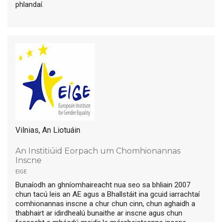
phlandaí.
Vilnias, An Liotuáin
An Institiúid Eorpach um Chomhionannas
Inscne
eige
Bunaíodh an ghníomhaireacht nua seo sa bhliain 2007
chun tacú leis an AE agus a Bhallstáit ina gcuid iarrachtaí
comhionannas inscne a chur chun cinn, chun aghaidh a
thabhairt ar idirdhealú bunaithe ar inscne agus chun