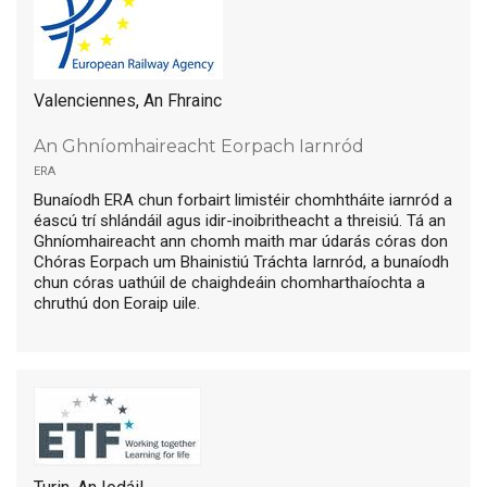
Valenciennes, An Fhrainc
An Ghníomhaireacht Eorpach Iarnród
era
Bunaíodh ERA chun forbairt limistéir chomhtháite iarnród a
éascú trí shlándáil agus idir-inoibritheacht a threisiú. Tá an
Ghníomhaireacht ann chomh maith mar údarás córas don
Chóras Eorpach um Bhainistiú Tráchta Iarnród, a bunaíodh
chun córas uathúil de chaighdeáin chomharthaíochta a
chruthú don Eoraip uile.