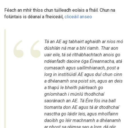
Féach an mhír thíos chun tuilleadh eolais a fháil. Chun na
folúntais is déanaí a fheiceáil,
cliceáil anseo
Tá an AE ag tabhairt aghaidh ar níos mó
dúshlán ná mar a bhí riamh. Thar aon
uair eile, tá sé ríthábhachtach anois go
ndéanfadh daoine óga Éireannacha, atá
cumasach agus uaillmhianach, post a
lorg in institiúidí AE agus dul chun cinn
a dhéanamh sna poist sin, agus an deis
a thapú le bheith páirteach go
gníomhach i múnlú thodhchaí
saoránach an AE. Tá Éire fós ina ball
tiomanta don AE agus tá ár dtodhchaí
nasctha go láidir leis, agus mholfainn
daoibh go léir machnamh a dhéanamh
ar phost sa réimse seo a lorg, dá réir