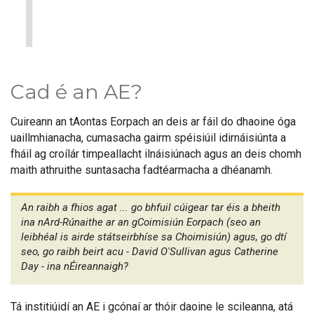
1
Cad é an AE?
Cuireann an tAontas Eorpach an deis ar fáil do dhaoine óga
uaillmhianacha, cumasacha gairm spéisiúil idirnáisiúnta a
fháil ag croílár timpeallacht ilnáisiúnach agus an deis chomh
maith athruithe suntasacha fadtéarmacha a dhéanamh.
An raibh a fhios agat ... go bhfuil cúigear tar éis a bheith
ina nArd-Rúnaithe ar an gCoimisiún Eorpach (seo an
leibhéal is airde státseirbhíse sa Choimisiún) agus, go dtí
seo, go raibh beirt acu - David O'Sullivan agus Catherine
Day - ina nÉireannaigh?
Tá institiúidí an AE i gcónaí ar thóir daoine le scileanna, atá