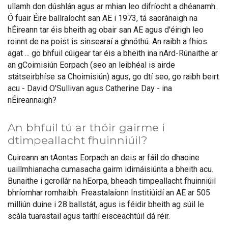
ullamh don dúshlán agus ar mhian leo difríocht a dhéanamh.
Ó fuair Éire ballraíocht san AE i 1973, tá saoránaigh na
hÉireann tar éis bheith ag obair san AE agus d'éirigh leo
roinnt de na poist is sinsearaí a ghnóthú. An raibh a fhios
agat ... go bhfuil cúigear tar éis a bheith ina nArd-Rúnaithe ar
an gCoimisiún Eorpach (seo an leibhéal is airde
státseirbhíse sa Choimisiún) agus, go dtí seo, go raibh beirt
acu - David O'Sullivan agus Catherine Day - ina
nÉireannaigh?
An bhfuil tú ar thóir gairme i
dtimpeallacht fhuinniúil?
Cuireann an tAontas Eorpach an deis ar fáil do dhaoine
uaillmhianacha cumasacha gairm idirnáisiúnta a bheith acu.
Bunaithe i gcroílár na hEorpa, bheadh timpeallacht fhuinniúil
bhríomhar romhaibh. Freastalaíonn Institiúidí an AE ar 505
milliún duine i 28 ballstát, agus is féidir bheith ag súil le
scála tuarastail agus taithí eisceachtúil dá réir.