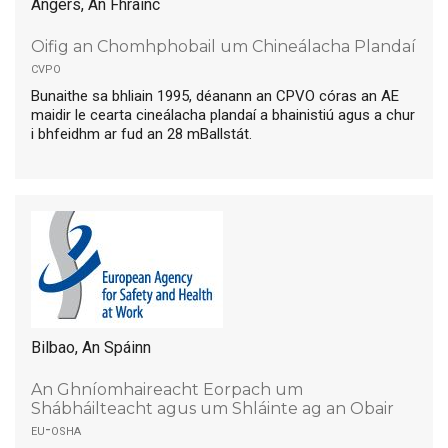
Angers, An Fhrainc
Oifig an Chomhphobail um Chineálacha Plandaí
cvpo
Bunaithe sa bhliain 1995, déanann an CPVO córas an AE
maidir le cearta cineálacha plandaí a bhainistiú agus a chur
i bhfeidhm ar fud an 28 mBallstát.
Bilbao, An Spáinn
An Ghníomhaireacht Eorpach um
Shábháilteacht agus um Shláinte ag an Obair
eu-osha