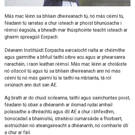
Más mac léinn sa bhliain dheireanach tú, nó más céimí tú,
féadann tú iarratas a chur isteach ar phoist bhunúsacha i
réimsí éagsúla, a bheadh mar thúsphointe teacht isteach ar
ghairm spreagúil Eorpach.
Déanann Institiúidí Eorpacha earcaíocht rialta ar chéimithe
agus gairmithe a bhfuil taithí oibre acu agus ar phearsanra
riaracháin, i raon leathan réimsí. Más mac léinn ar choláiste
nó ollscoil tú agus tú sa bhliain dheireanach ann nó más
céimí tú nó más gairmí tú le taithí na mblianta, tá ról
oiriúnach ann duit san AE.
Ag brath ar do chuid scileanna, taithí agus sainchuntas poist,
féadann tú obair a dhéanamh ar iliomad rudaí amhail
polasaithe a dhréachtú agus dlí AE a chur i bhfeidhm,
tionscadail a bhainistiú, straitéisí cumarsáide a fhorbairt,
aistriúcháin nó ateangaireacht a dhéanamh, nó comhairle dlí
a chur ar fáil.