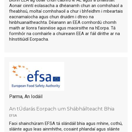
Aonair cinntí eolasacha a dhéanamh chun an comhshaol a
fheabhsú, moltaí comhshaoil a chur i bhfeidhm i mbeartais
eacnamaíocha agus chun druidim i dtreo na
hinbhuanaitheachta. Déanann an EEA comhordú chomh
maith ar líonra faisnéise agus maoirsithe na hEorpa. Tá
formhór na comhairle a chuireann EEA ar fáil dírithe ar na
hInstitiúidí Eorpacha.
Parma, An Iodáil
An tÚdarás Eorpach um Shábháilteacht Bhia
efsa
Faoi shainchúram EFSA tá slándáil bhia agus mhine, cothú,
sláinte agus leas ainmhithe, cosaint phlandaí agus sláinte