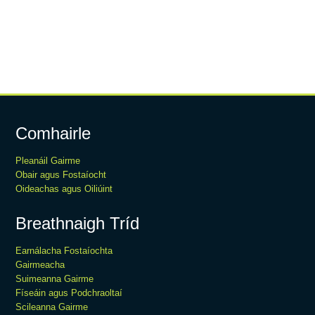
Comhairle
Pleanáil Gairme
Obair agus Fostaíocht
Oideachas agus Oiliúint
Breathnaigh Tríd
Earnálacha Fostaíochta
Gairmeacha
Suimeanna Gairme
Físeáin agus Podchraoltaí
Scileanna Gairme