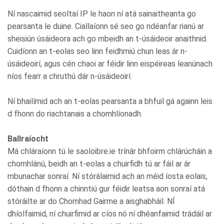
Ní nascaimid seoltaí IP le haon ní atá sainaitheanta go
pearsanta le duine. Ciallaíonn sé seo go ndéanfar rianú ar
sheisiún úsáideora ach go mbeidh an t-úsáideoir anaithnid.
Cuidíonn an t-eolas seo linn feidhmiú chun leas ár n-
úsáideoirí, agus cén chaoi ar féidir linn eispéireas leanúnach
níos fearr a chruthú dár n-úsáideoirí.
Ní bhailímid ach an t-eolas pearsanta a bhfuil gá againn leis
d fhonn do riachtanais a chomhlíonadh.
Ballraíocht
Má chláraíonn tú le saoloibre.ie trínár bhfoirm chlárúcháin a
chomhlánú, beidh an t-eolas a chuirfidh tú ar fáil ar ár
mbunachar sonraí. Ní stórálaimid ach an méid íosta eolais,
dóthain d fhonn a chinntiú gur féidir leatsa aon sonraí atá
stóráilte ar do Chomhad Gairme a aisghabháil. NÍ
dhíolfaimid, ní chuirfimid ar cíos nó ní dhéanfaimid trádáil ar