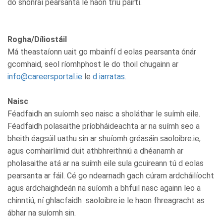
do shonraí pearsanta le haon tríú páirtí.
Rogha/Díliostáil
Má theastaíonn uait go mbainfí d eolas pearsanta ónár
gcomhaid, seol ríomhphost le do thoil chugainn ar
info@careersportal.ie
le
d iarratas.
Naisc
Féadfaidh an suíomh seo naisc a sholáthar le suímh eile.
Féadfaidh polasaithe príobháideachta ar na suímh seo a
bheith éagsúil uathu sin ar shuíomh gréasáin saoloibre.ie,
agus comhairlímid duit athbhreithniú a dhéanamh ar
pholasaithe atá ar na suímh eile sula gcuireann tú d eolas
pearsanta ar fáil. Cé go ndearnadh gach cúram ardcháilíocht
agus ardchaighdeán na suíomh a bhfuil nasc againn leo a
chinntiú, ní ghlacfaidh saoloibre.ie le haon fhreagracht as
ábhar na suíomh sin.