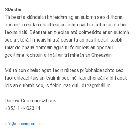
Slándáil
Tá bearta slándála i bhfeidhm ag an suíomh seo d fhonn
cosaint in éadan chaillteanas, mhí-úsáid nó athrú an eolais
faoina rialú. Déantar an t-eolas atá coimeádta ar an suíomh
seo a stóráil i meaisíní atá cosanta ag pasfhocail, taobh
thiar de bhalla dóiteáin agus ní féidir leis an bpobal i
gcoitinne rochtain a fháil air trí mheán an Ghréasáin.
Má tá aon cheist agat faoin ráiteas príobháideachta seo,
faoi chleachtais an tsuímh seo, nó faoi dhéileáil a bhí agat
leis an suíomh seo, is féidir leat dul i dteagmháil le:
Durrow Communications
+353 1 4402314
info@careersportal.ie