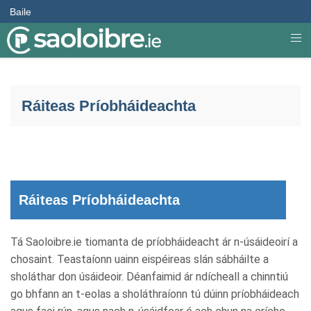
Baile
Ráiteas Príobháideachta
Ráiteas Príobháideachta
Tá Saoloibre.ie tiomanta de príobháideacht ár n-úsáideoirí a
chosaint. Teastaíonn uainn eispéireas slán sábháilte a
sholáthar don úsáideoir. Déanfaimid ár ndícheall a chinntiú
go bhfann an t-eolas a sholáthraíonn tú dúinn príobháideach