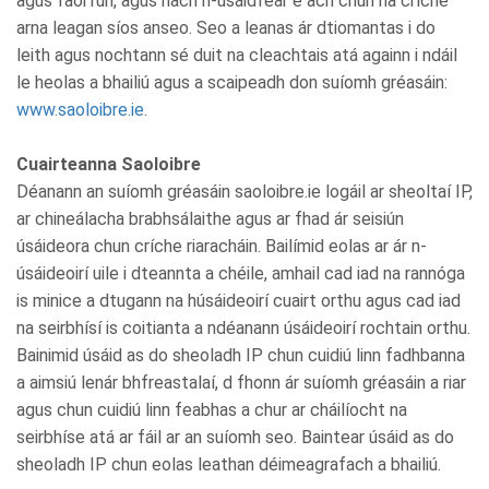
agus faoi rún, agus nach n-úsáidfear é ach chun na críche
arna leagan síos anseo. Seo a leanas ár dtiomantas i do
leith agus nochtann sé duit na cleachtais atá againn i ndáil
le heolas a bhailiú agus a scaipeadh don suíomh gréasáin:
www.saoloibre.ie
.
Cuairteanna Saoloibre
Déanann an suíomh gréasáin saoloibre.ie logáil ar sheoltaí IP,
ar chineálacha brabhsálaithe agus ar fhad ár seisiún
úsáideora chun críche riaracháin. Bailímid eolas ar ár n-
úsáideoirí uile i dteannta a chéile, amhail cad iad na rannóga
is minice a dtugann na húsáideoirí cuairt orthu agus cad iad
na seirbhísí is coitianta a ndéanann úsáideoirí rochtain orthu.
Bainimid úsáid as do sheoladh IP chun cuidiú linn fadhbanna
a aimsiú lenár bhfreastalaí, d fhonn ár suíomh gréasáin a riar
agus chun cuidiú linn feabhas a chur ar cháilíocht na
seirbhíse atá ar fáil ar an suíomh seo. Baintear úsáid as do
sheoladh IP chun eolas leathan déimeagrafach a bhailiú.