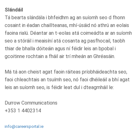
Slándáil
Tá bearta slándála i bhfeidhm ag an suíomh seo d fhonn
cosaint in éadan chaillteanas, mhí-úsáid nó athrú an eolais
faoina rialú. Déantar an t-eolas atá coimeádta ar an suíomh
seo a stóráil i meaisíní atá cosanta ag pasfhocail, taobh
thiar de bhalla dóiteáin agus ní féidir leis an bpobal i
gcoitinne rochtain a fháil air trí mheán an Ghréasáin.
Má tá aon cheist agat faoin ráiteas príobháideachta seo,
faoi chleachtais an tsuímh seo, nó faoi dhéileáil a bhí agat
leis an suíomh seo, is féidir leat dul i dteagmháil le:
Durrow Communications
+353 1 4402314
info@careersportal.ie