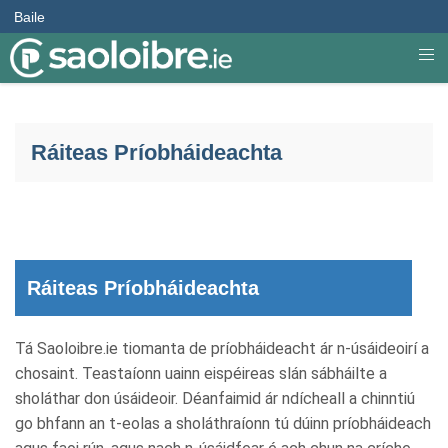
Baile
Ráiteas Príobháideachta
Ráiteas Príobháideachta
Tá Saoloibre.ie tiomanta de príobháideacht ár n-úsáideoirí a
chosaint. Teastaíonn uainn eispéireas slán sábháilte a
sholáthar don úsáideoir. Déanfaimid ár ndícheall a chinntiú
go bhfann an t-eolas a sholáthraíonn tú dúinn príobháideach