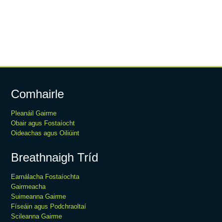
Comhairle
Pleanáil Gairme
Obair agus Fostaíocht
Oideachas agus Oiliúint
Breathnaigh Tríd
Earnálacha Fostaíochta
Gairmeacha
Suimeanna Gairme
Físeáin agus Podchraoltaí
Scileanna Gairme