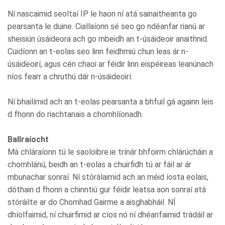
Ní nascaimid seoltaí IP le haon ní atá sainaitheanta go
pearsanta le duine. Ciallaíonn sé seo go ndéanfar rianú ar
sheisiún úsáideora ach go mbeidh an t-úsáideoir anaithnid.
Cuidíonn an t-eolas seo linn feidhmiú chun leas ár n-
úsáideoirí, agus cén chaoi ar féidir linn eispéireas leanúnach
níos fearr a chruthú dár n-úsáideoirí.
Ní bhailímid ach an t-eolas pearsanta a bhfuil gá againn leis
d fhonn do riachtanais a chomhlíonadh.
Ballraíocht
Má chláraíonn tú le saoloibre.ie trínár bhfoirm chlárúcháin a
chomhlánú, beidh an t-eolas a chuirfidh tú ar fáil ar ár
mbunachar sonraí. Ní stórálaimid ach an méid íosta eolais,
dóthain d fhonn a chinntiú gur féidir leatsa aon sonraí atá
stóráilte ar do Chomhad Gairme a aisghabháil. NÍ
dhíolfaimid, ní chuirfimid ar cíos nó ní dhéanfaimid trádáil ar