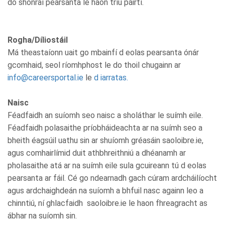
do shonraí pearsanta le haon tríú páirtí.
Rogha/Díliostáil
Má theastaíonn uait go mbainfí d eolas pearsanta ónár
gcomhaid, seol ríomhphost le do thoil chugainn ar
info@careersportal.ie
le
d iarratas.
Naisc
Féadfaidh an suíomh seo naisc a sholáthar le suímh eile.
Féadfaidh polasaithe príobháideachta ar na suímh seo a
bheith éagsúil uathu sin ar shuíomh gréasáin saoloibre.ie,
agus comhairlímid duit athbhreithniú a dhéanamh ar
pholasaithe atá ar na suímh eile sula gcuireann tú d eolas
pearsanta ar fáil. Cé go ndearnadh gach cúram ardcháilíocht
agus ardchaighdeán na suíomh a bhfuil nasc againn leo a
chinntiú, ní ghlacfaidh saoloibre.ie le haon fhreagracht as
ábhar na suíomh sin.