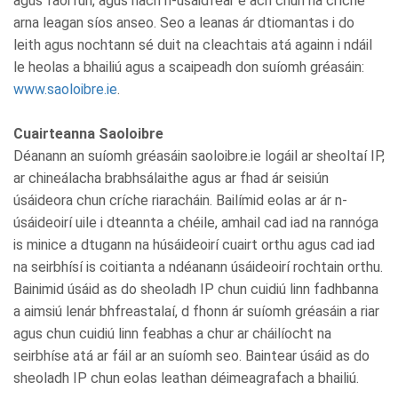
agus faoi rún, agus nach n-úsáidfear é ach chun na críche
arna leagan síos anseo. Seo a leanas ár dtiomantas i do
leith agus nochtann sé duit na cleachtais atá againn i ndáil
le heolas a bhailiú agus a scaipeadh don suíomh gréasáin:
www.saoloibre.ie
.
Cuairteanna Saoloibre
Déanann an suíomh gréasáin saoloibre.ie logáil ar sheoltaí IP,
ar chineálacha brabhsálaithe agus ar fhad ár seisiún
úsáideora chun críche riaracháin. Bailímid eolas ar ár n-
úsáideoirí uile i dteannta a chéile, amhail cad iad na rannóga
is minice a dtugann na húsáideoirí cuairt orthu agus cad iad
na seirbhísí is coitianta a ndéanann úsáideoirí rochtain orthu.
Bainimid úsáid as do sheoladh IP chun cuidiú linn fadhbanna
a aimsiú lenár bhfreastalaí, d fhonn ár suíomh gréasáin a riar
agus chun cuidiú linn feabhas a chur ar cháilíocht na
seirbhíse atá ar fáil ar an suíomh seo. Baintear úsáid as do
sheoladh IP chun eolas leathan déimeagrafach a bhailiú.