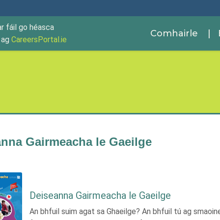
ar fáil go héasca
Comhairle
| 
r ag
CareersPortal.ie
anna Gairmeacha le Gaeilge
Deiseanna Gairmeacha le Gaeilge
An bhfuil suim agat sa Ghaeilge? An bhfuil tú ag smaoin