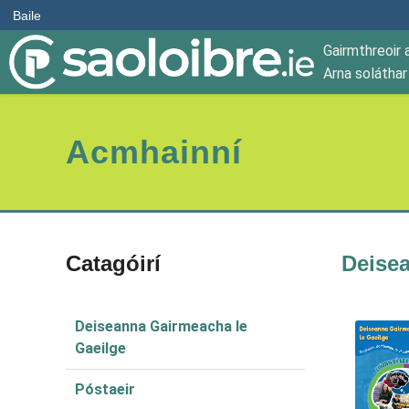
Baile
Gairmthreoir 
Arna solátha
Acmhainní
Catagóirí
Deise
Deiseanna Gairmeacha le
Gaeilge
Póstaeir