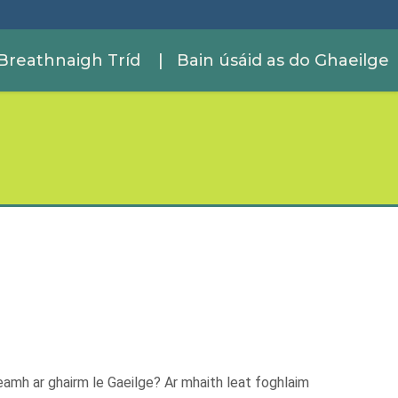
Breathnaigh Tríd
| Bain úsáid as do Ghaeilge
eamh ar ghairm le Gaeilge? Ar mhaith leat foghlaim