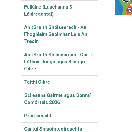
Folláine (Luachanna &
Láidreachtaí)
An tSraith Shóisearach - An
Fhoghlaim Gaolmhar Leis An
Treoir
An tSraith Shinsearach - Cuir i
Láthair Ranga agus Bileoga
Oibre
Taithí Oibre
Scileanna Gairme agus Sonraí
Comórtais 2026
Printíseacht
Cártaí Smaointeoireachta