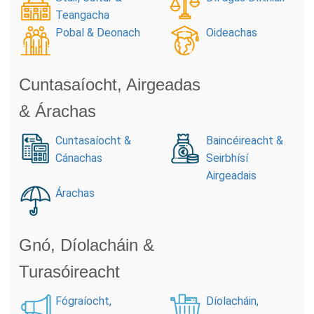
Teangacha
Pobal & Deonach
Oideachas
Cuntasaíocht, Airgeadas
& Árachas
Cuntasaíocht &
Baincéireacht &
Cánachas
Seirbhísí
Airgeadais
Árachas
Gnó, Díolacháin &
Turasóireacht
Fógraíocht,
Díolacháin,