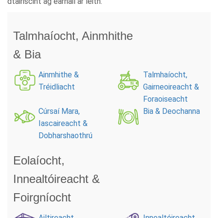
dtairiscint ag earnáil ar leith.
Talmhaíocht, Ainmhithe
& Bia
Ainmhithe &
Talmhaíocht,
Tréidliacht
Gairneoireacht &
Foraoiseacht
Cúrsaí Mara,
Bia & Deochanna
Iascaireacht &
Dobharshaothrú
Eolaíocht,
Innealtóireacht &
Foirgníocht
Ailtireacht,
Innealtóireacht