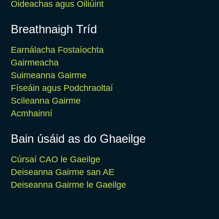
Oideachas agus Oiliúint
Breathnaigh Tríd
Earnálacha Fostaíochta
Gairmeacha
Suimeanna Gairme
Físeáin agus Podchraoltaí
Scileanna Gairme
Acmhainní
Bain úsáid as do Ghaeilge
Cúrsaí CAO le Gaeilge
Deiseanna Gairme san AE
Deiseanna Gairme le Gaeilge