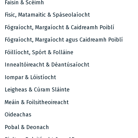
Faisin & Scéimh
Fisic, Matamaitic & Spáseolaíocht
Fógraíocht, Margaíocht & Caidreamh Poiblí
Fógraíocht, Margaíocht agus Caidreamh Poiblí
Fóillíocht, Spórt & Folláine
Innealtóireacht & Déantúsaíocht
Iompar & Lóistíocht
Leigheas & Cúram Sláinte
Meáin & Foilsitheoireacht
Oideachas
Pobal & Deonach