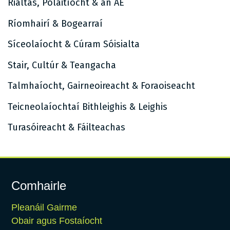
Rialtas, Polaitíocht & an AE
Ríomhairí & Bogearraí
Síceolaíocht & Cúram Sóisialta
Stair, Cultúr & Teangacha
Talmhaíocht, Gairneoireacht & Foraoiseacht
Teicneolaíochtaí Bithleighis & Leighis
Turasóireacht & Fáilteachas
Comhairle
Pleanáil Gairme
Obair agus Fostaíocht