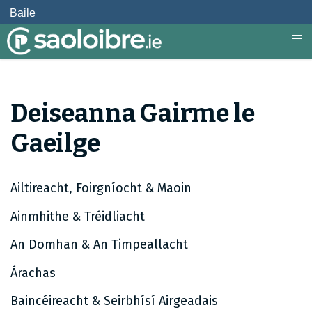
Baile
Deiseanna Gairme le
Gaeilge
Ailtireacht, Foirgníocht & Maoin
Ainmhithe & Tréidliacht
An Domhan & An Timpeallacht
Árachas
Baincéireacht & Seirbhísí Airgeadais