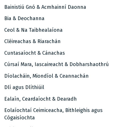
Bainistiú Gnó & Acmhainní Daonna
Bia & Deochanna
Ceol & Na Taibhealaíona
Cléireachas & Riarachán
Cuntasaíocht & Cánachas
Cúrsaí Mara, Iascaireacht & Dobharshaothrú
Díolacháin, Miondíol & Ceannachán
Dlí agus Dlíthiúil
Ealaín, Ceardaíocht & Dearadh
Eolaíochtaí Ceimiceacha, Bithleighis agus
Cógaisíochta