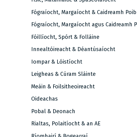
Fógraíocht, Margaíocht & Caidreamh Poib
Fógraíocht, Margaíocht agus Caidreamh P
Fóillíocht, Spórt & Folláine
Innealtóireacht & Déantúsaíocht
Iompar & Lóistíocht
Leigheas & Cúram Sláinte
Meáin & Foilsitheoireacht
Oideachas
Pobal & Deonach
Rialtas, Polaitíocht & an AE
Ríomhairí & Bogearraí