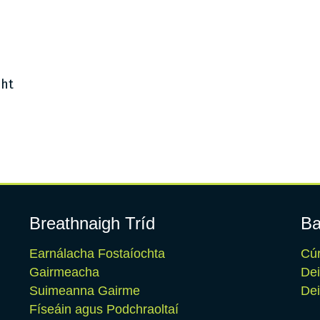
cht
Breathnaigh Tríd
Ba
Earnálacha Fostaíochta
Cúr
Gairmeacha
De
Suimeanna Gairme
Dei
Físeáin agus Podchraoltaí