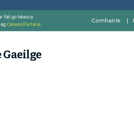
ar fáil go héasca
Comhairle
| 
r ag
CareersPortal.ie
 Gaeilge