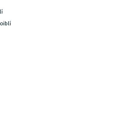
lí
oiblí