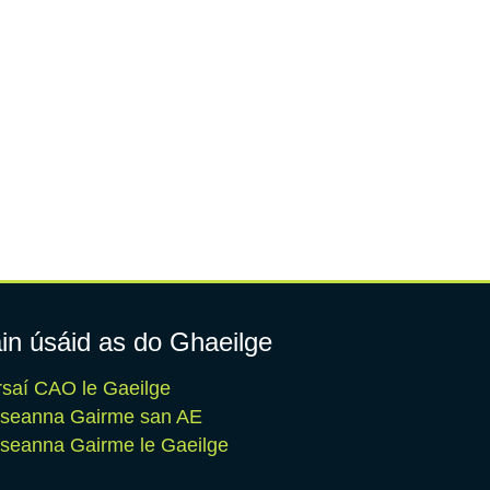
in úsáid as do Ghaeilge
saí CAO le Gaeilge
iseanna Gairme san AE
seanna Gairme le Gaeilge