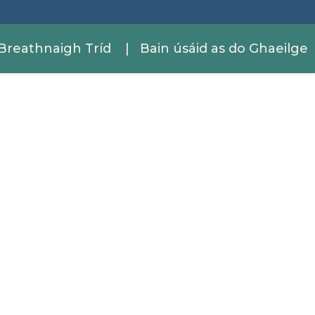
Breathnaigh Tríd
| Bain úsáid as do Ghaeilge