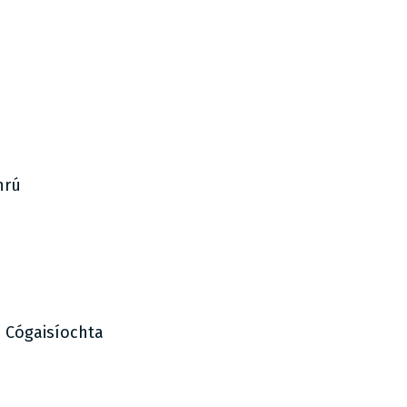
hrú
s Cógaisíochta