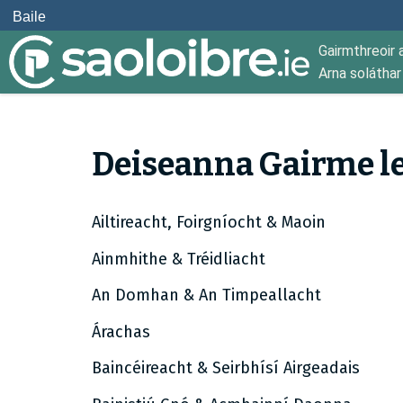
Baile
Gairmthreoir 
Arna solátha
Deiseanna Gairme le
Ailtireacht, Foirgníocht & Maoin
Ainmhithe & Tréidliacht
An Domhan & An Timpeallacht
Árachas
Baincéireacht & Seirbhísí Airgeadais