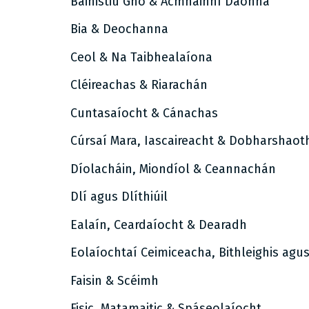
Bainistiú Gnó & Acmhainní Daonna
Bia & Deochanna
Ceol & Na Taibhealaíona
Cléireachas & Riarachán
Cuntasaíocht & Cánachas
Cúrsaí Mara, Iascaireacht & Dobharshaot
Díolacháin, Miondíol & Ceannachán
Dlí agus Dlíthiúil
Ealaín, Ceardaíocht & Dearadh
Eolaíochtaí Ceimiceacha, Bithleighis agu
Faisin & Scéimh
Fisic, Matamaitic & Spáseolaíocht