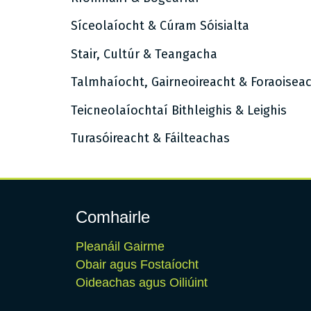
Síceolaíocht & Cúram Sóisialta
Stair, Cultúr & Teangacha
Talmhaíocht, Gairneoireacht & Foraoisea
Teicneolaíochtaí Bithleighis & Leighis
Turasóireacht & Fáilteachas
Comhairle
Pleanáil Gairme
Obair agus Fostaíocht
Oideachas agus Oiliúint