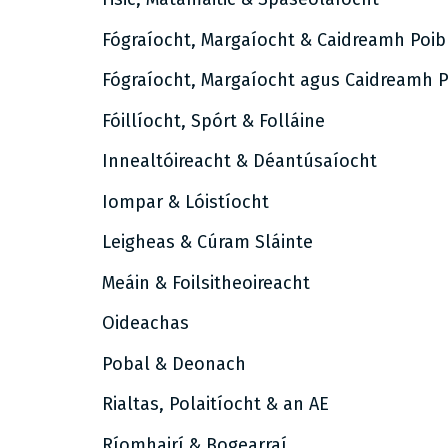
Fógraíocht, Margaíocht & Caidreamh Poib
Fógraíocht, Margaíocht agus Caidreamh P
Fóillíocht, Spórt & Folláine
Innealtóireacht & Déantúsaíocht
Iompar & Lóistíocht
Leigheas & Cúram Sláinte
Meáin & Foilsitheoireacht
Oideachas
Pobal & Deonach
Rialtas, Polaitíocht & an AE
Ríomhairí & Bogearraí