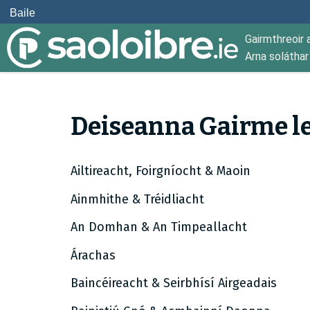
Baile
Gairmthreoir 
Arna solátha
Deiseanna Gairme le
Ailtireacht, Foirgníocht & Maoin
Ainmhithe & Tréidliacht
An Domhan & An Timpeallacht
Árachas
Baincéireacht & Seirbhísí Airgeadais