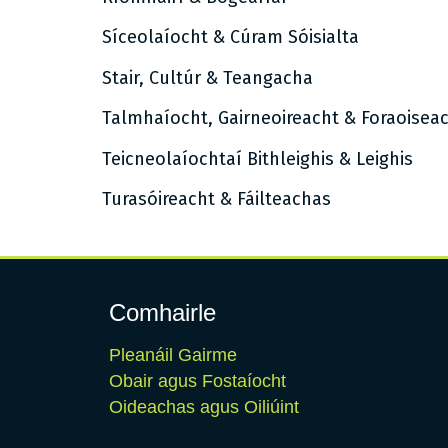
Síceolaíocht & Cúram Sóisialta
Stair, Cultúr & Teangacha
Talmhaíocht, Gairneoireacht & Foraoisea
Teicneolaíochtaí Bithleighis & Leighis
Turasóireacht & Fáilteachas
Comhairle
Pleanáil Gairme
Obair agus Fostaíocht
Oideachas agus Oiliúint