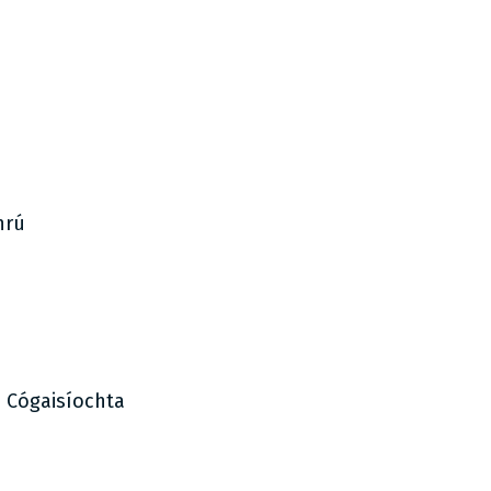
hrú
s Cógaisíochta