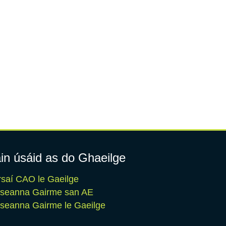
in úsáid as do Ghaeilge
saí CAO le Gaeilge
iseanna Gairme san AE
seanna Gairme le Gaeilge