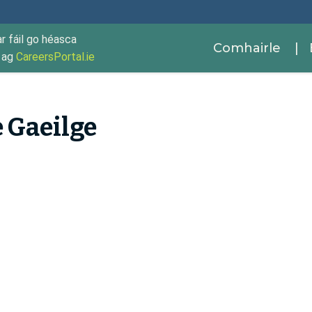
ar fáil go héasca
Comhairle
| 
r ag
CareersPortal.ie
 Gaeilge