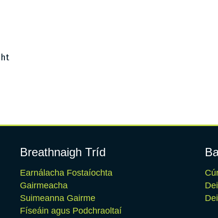
cht
Breathnaigh Tríd
Ba
Earnálacha Fostaíochta
Cúr
Gairmeacha
De
Suimeanna Gairme
Dei
Físeáin agus Podchraoltaí