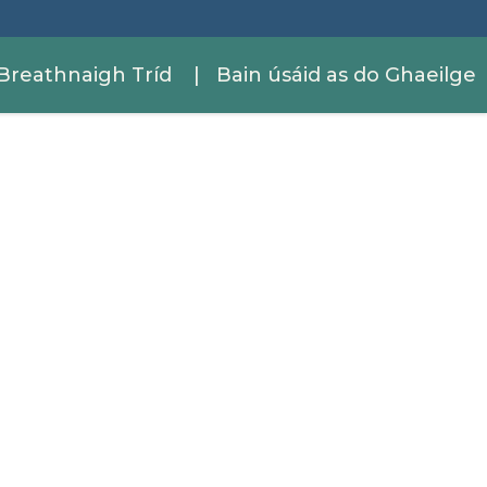
Breathnaigh Tríd
| Bain úsáid as do Ghaeilge