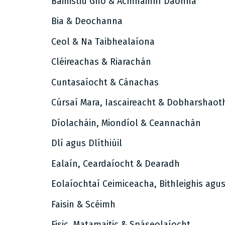
Bainistiú Gnó & Acmhainní Daonna
Bia & Deochanna
Ceol & Na Taibhealaíona
Cléireachas & Riarachán
Cuntasaíocht & Cánachas
Cúrsaí Mara, Iascaireacht & Dobharshaot
Díolacháin, Miondíol & Ceannachán
Dlí agus Dlíthiúil
Ealaín, Ceardaíocht & Dearadh
Eolaíochtaí Ceimiceacha, Bithleighis agu
Faisin & Scéimh
Fisic, Matamaitic & Spáseolaíocht