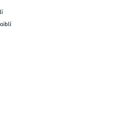
lí
oiblí