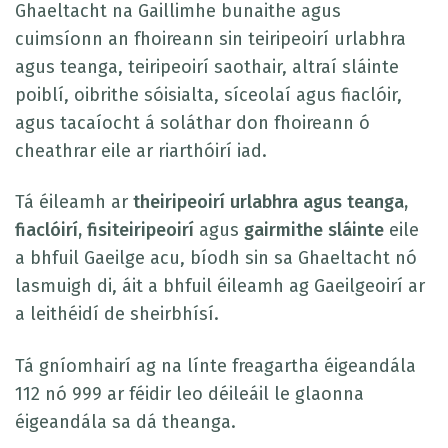
Ghaeltacht na Gaillimhe bunaithe agus
cuimsíonn an fhoireann sin teiripeoirí urlabhra
agus teanga, teiripeoirí saothair, altraí sláinte
poiblí, oibrithe sóisialta, síceolaí agus fiaclóir,
agus tacaíocht á soláthar don fhoireann ó
cheathrar eile ar riarthóirí iad.
Tá éileamh ar
theiripeoirí urlabhra agus teanga,
fiaclóirí, fisiteiripeoirí
agus
gairmithe sláinte
eile
a bhfuil Gaeilge acu, bíodh sin sa Ghaeltacht nó
lasmuigh di, áit a bhfuil éileamh ag Gaeilgeoirí ar
a leithéidí de sheirbhísí.
Tá gníomhairí ag na línte freagartha éigeandála
112 nó 999 ar féidir leo déileáil le glaonna
éigeandála sa dá theanga.