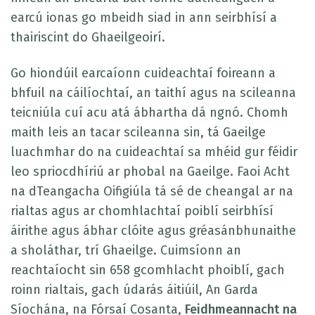
earcú ionas go mbeidh siad in ann seirbhísí a
thairiscint do Ghaeilgeoirí.
Go hiondúil earcaíonn cuideachtaí foireann a
bhfuil na cáilíochtaí, an taithí agus na scileanna
teicniúla cuí acu atá ábhartha dá ngnó. Chomh
maith leis an tacar scileanna sin, tá Gaeilge
luachmhar do na cuideachtaí sa mhéid gur féidir
leo spriocdhíriú ar phobal na Gaeilge. Faoi Acht
na dTeangacha Oifigiúla tá sé de cheangal ar na
rialtas agus ar chomhlachtaí poiblí seirbhísí
áirithe agus ábhar clóite agus gréasánbhunaithe
a sholáthar, trí Ghaeilge. Cuimsíonn an
reachtaíocht sin 658 gcomhlacht phoiblí, gach
roinn rialtais, gach údarás áitiúil, An Garda
Síochána, na Fórsaí Cosanta,
Feidhmeannacht na