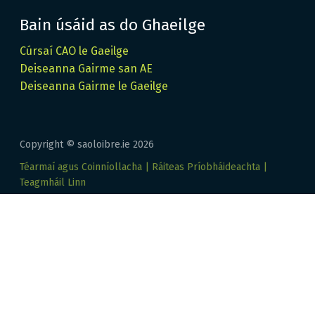
Bain úsáid as do Ghaeilge
Cúrsaí CAO le Gaeilge
Deiseanna Gairme san AE
Deiseanna Gairme le Gaeilge
Copyright © saoloibre.ie
2026
Téarmaí agus Coinníollacha
Ráiteas Príobháideachta
Teagmháil Linn