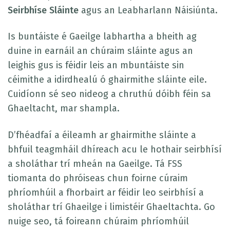
Seirbhíse Sláinte
agus an Leabharlann Náisiúnta.
Is buntáiste é Gaeilge labhartha a bheith ag
duine in earnáil an chúraim sláinte agus an
leighis gus is féidir leis an mbuntáiste sin
céimithe a idirdhealú ó ghairmithe sláinte eile.
Cuidíonn sé seo nideog a chruthú dóibh féin sa
Ghaeltacht, mar shampla.
D’fhéadfaí a éileamh ar ghairmithe sláinte a
bhfuil teagmháil dhíreach acu le hothair seirbhísí
a sholáthar trí mheán na Gaeilge. Tá FSS
tiomanta do phróiseas chun foirne cúraim
phríomhúil a fhorbairt ar féidir leo seirbhísí a
sholáthar trí Ghaeilge i limistéir Ghaeltachta. Go
nuige seo, tá foireann chúraim phríomhúil