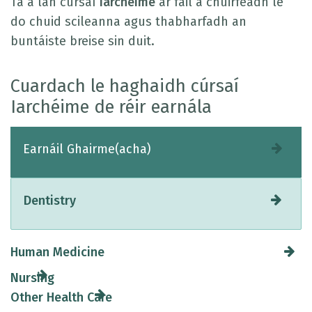
Tá a lán cúrsaí
iarchéime
ar fáil a chuirfeadh le
do chuid scileanna agus thabharfadh an
buntáiste breise sin duit.
Cuardach le haghaidh cúrsaí
Iarchéime de réir earnála
Earnáil Ghairme(acha)
Dentistry
Human Medicine
Nursing
Other Health Care