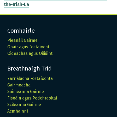
the-Irish-La
Comhairle
Pleanáil Gairme
Obair agus Fostaíocht
Oideachas agus Oiliúint
Breathnaigh Tríd
Earnálacha Fostaíochta
Gairmeacha
Suimeanna Gairme
Físeáin agus Podchraoltaí
Scileanna Gairme
Acmhainní