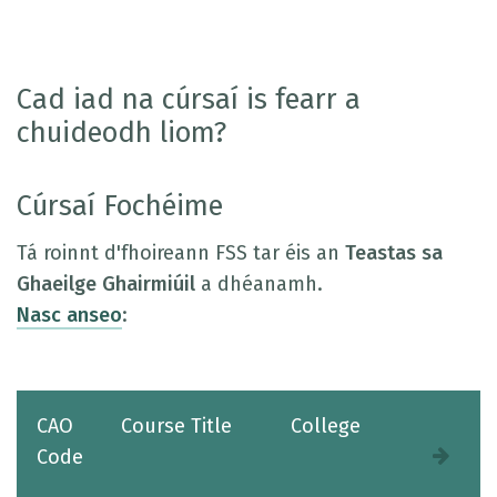
Cad iad na cúrsaí is fearr a
chuideodh liom?
Cúrsaí Fochéime
Tá roinnt d'fhoireann FSS tar éis an
Teastas sa
Ghaeilge Ghairmiúil
a dhéanamh.
Nasc anseo
:
CAO
Course Title
College
Code