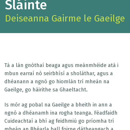
Sláinte
Deiseanna Gairme le Gaeilge
Tá a lán gnóthaí beaga agus meánmhéide atá i
mbun earraí nó seirbhísí a sholáthar, agus a
dhéanann a ngnó go hiomlán trí mheán na
Gaeilge, go háirithe sa Ghaeltacht.
Is mór ag pobal na Gaeilge a bheith in ann a
ngnó a dhéanamh ina rogha teanga. Féadfaidh
Cuideachtaí a bhí ag feidhmiú go príomha trí
mheán an Bhéarla ball foirne dátheangach a