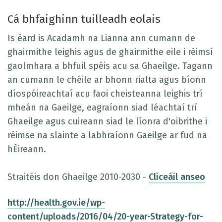
Cá bhfaighinn tuilleadh eolais
Is éard is Acadamh na Lianna ann cumann de
ghairmithe leighis agus de ghairmithe eile i réimsí
gaolmhara a bhfuil spéis acu sa Ghaeilge. Tagann
an cumann le chéile ar bhonn rialta agus bíonn
díospóireachtaí acu faoi cheisteanna leighis trí
mheán na Gaeilge, eagraíonn siad léachtaí trí
Ghaeilge agus cuireann siad le líonra d'oibrithe i
réimse na slainte a labhraíonn Gaeilge ar fud na
hÉireann.
Straitéis don Ghaeilge 2010-2030 -
Cliceáil anseo
http://health.gov.ie/wp-
content/uploads/2016/04/20-year-Strategy-for-