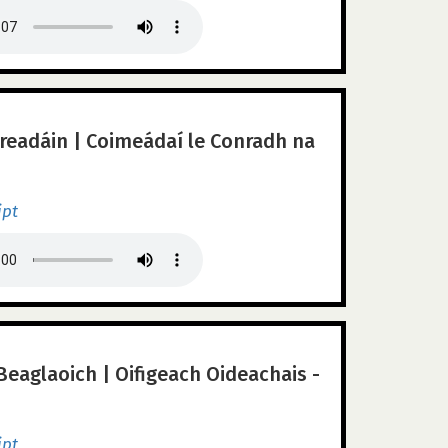
readáin | Coimeádaí le Conradh na
ipt
Beaglaoich | Oifigeach Oideachais -
ipt