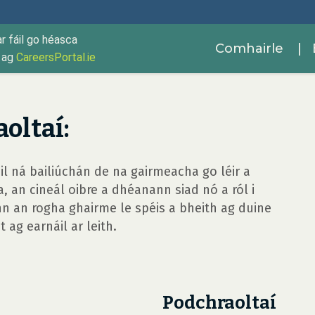
ar fáil go héasca
Comhairle
| 
r ag
CareersPortal.ie
oltaí:
cail ná bailiúchán de na gairmeacha go léir a
 an cineál oibre a dhéanann siad nó a ról i
nn an rogha ghairme le spéis a bheith ag duine
t ag earnáil ar leith.
Podchraoltaí