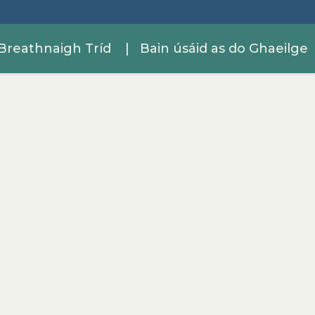
Breathnaigh Tríd
| Bain úsáid as do Ghaeilge