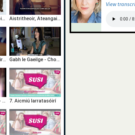
View transcr
Léachtóir, Scríbhneoir - Siún Ní Dhuinn
Aistritheoir, Ateangaire - Breda Ní Mhaoláin
#FYI: Síomha Ní Ruairc, Comhordaitheoir, Bliain na Gaeilge 2018
Gabh le Gaeilge - Choose Irish as a GCSE Subject!
Céim Chun Tosaigh - Ag Obair le Gaeilge | Diarmaid Murtagh - Aisteoir
7. Aicmiú Iarratasóirí