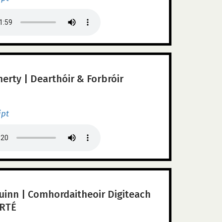
rty | Dearthóir & Forbróir
ipt
uinn | Comhordaitheoir Digiteach
 RTÉ