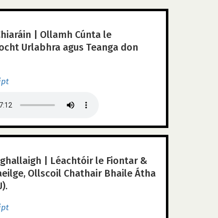
hiaráin | Ollamh Cúnta le
íocht Urlabhra agus Teanga don
ipt
ghallaigh | Léachtóir le Fiontar &
aeilge, Ollscoil Chathair Bhaile Átha
).
ipt