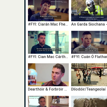
#FYI: Ciarán Mac Fhearghusa, Úinéir, Óga Yoga
#FYI: Cian Mac Cárthaigh, Léirtheoir Raidió agus Teilifíse / Radio and Television Producer
Dearthóir & Forbróir Gréasáin - Ronan Doherty
Dlíodóir/Teangeolaí