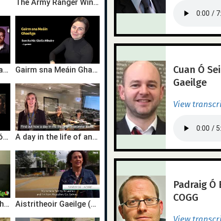
The Army Ranger Wing - Irish Defence Forces
Cuan Ó Sei
Gairm sna Meáin Ghaeilge | Ábhar do Leanaí - Cian Mac Carthaigh & Rachel Nic An Ultaigh | TG4
Gairm sna Meáin Ghaeilge | Eagarthóir | Sorcha Nic Giolla Mhuire | TG4
Gaeilge
View transcr
Gairm sna Meáin Shóisialta | Na Meáin Shóisialta - Róisín Ní Mhaoláin & Rút Ní Theimhneáin | TG4
A day in the life of an Irish interpreter working for the EU institutions
Padraig Ó 
COGG
Seán Mac an tSíthigh - Iriseoireacht
Aistritheoir Gaeilge (EU) Tammy Ní Laoire
View transcr