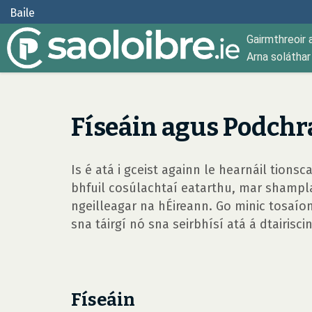
Baile
Gairmthreoir 
Arna solátha
Físeáin agus Podchra
Is é atá i gceist againn le hearnáil tions
bhfuil cosúlachtaí eatarthu, mar shampla,
ngeilleagar na hÉireann. Go minic tosaío
sna táirgí nó sna seirbhísí atá á dtairiscin
Físeáin