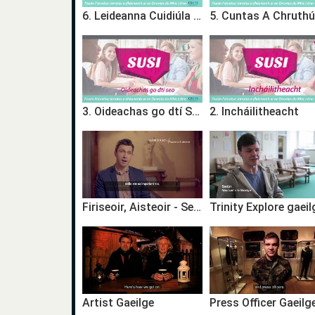
6. Leideanna Cuidiúla D’iarratasóirí
3. Oideachas go dtí Seo
2. Incháilitheacht
Firiseoir, Aisteoir - Seán Ó Baoil
Trinity Explore gaeil
Artist Gaeilge
Press Officer Gaeilg