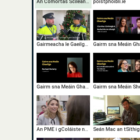
An Comórtas Scileanna Gairme
poistphoiblí.ie
Gairmeacha le Gaeilge: Garda Faoi Oiliúint
Gairm sna Meáin Ghaeilge | Rachael Moriarty | TG4
An PME i gColáiste na Tríonóide