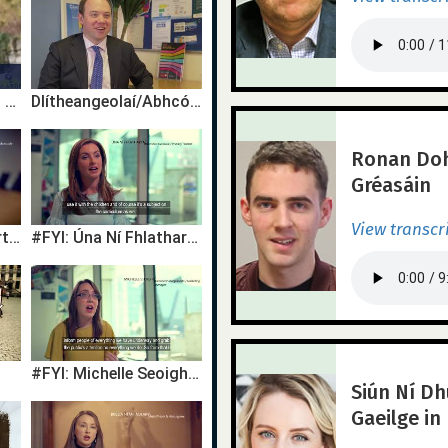
An Garda Siochana - As Gaeilge
Dlítheangeolaí/Abhcóide - Eóin Mac Domhnaill
Ronan Dohe
Gréasáin
View transcr
#FYI: Cuán Ó Flatharta, Príomhoide, Bunscoile
#FYI: Úna Ní Fhlatharta, Múinteoir bunscoile / Primary School Teacher
#FYI: Michelle Seoighe, Bainisteoir Margaíochta / Marketing Manager
Siún Ní Dh
Gaeilge in