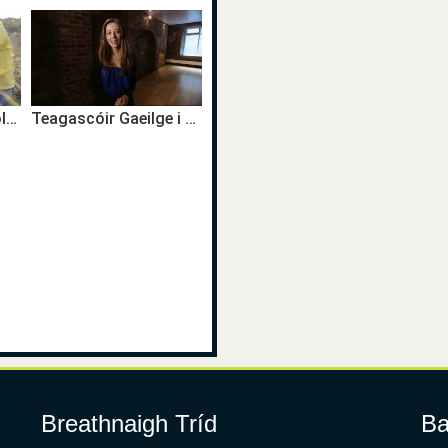
Freedom Surf School Bilingual Activity Centre - Tramore
Teagascóir Gaeilge i Nua Eabhrac
Breathnaigh Tríd
Ba