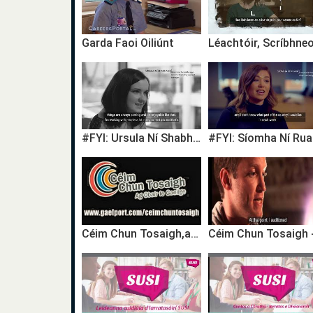
Garda Faoi Oiliúnt
#FYI: Ursula Ní Shabhaois, Bainisteoir Forbartha agus Timireachta / Development Manager
Céim Chun Tosaigh,ag Obair le Gaeilge,A step ahead,Working with the Irish language,TG4,career,gairm