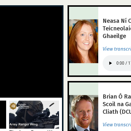
Neasa Ní C
Teicneola
Ghaeilge
View transcr
Brian Ó Ra
Scoil na G
Cliath (DCU
View transcr