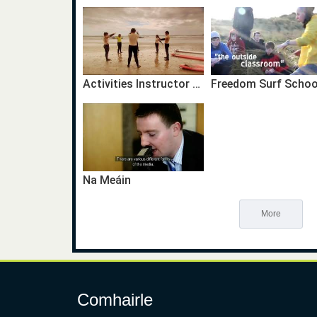
Activities Instructor Gaeilge
Na Meáin
More
Comhairle