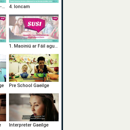
5. Cuntas A Chruthú- Iarratas a Dhéanamh
4. Ioncam
1. Maoiniú ar Fáil agus Tréimhsí uasta de Chúnamh Deontais
ge
Pre School Gaeilge
e
Interpreter Gaeilge