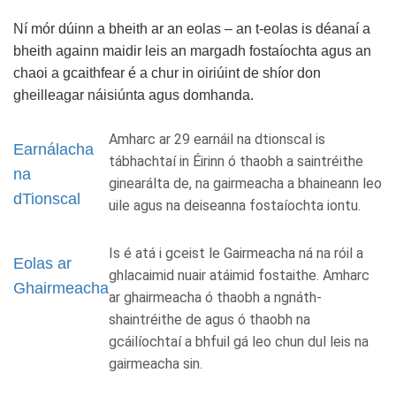
Ní mór dúinn a bheith ar an eolas – an t-eolas is déanaí a
bheith againn maidir leis an margadh fostaíochta agus an
chaoi a gcaithfear é a chur in oiriúint de shíor don
gheilleagar náisiúnta agus domhanda.
Amharc ar 29 earnáil na dtionscal is
Earnálacha
tábhachtaí in Éirinn ó thaobh a saintréithe
na
ginearálta de, na gairmeacha a bhaineann leo
dTionscal
uile agus na deiseanna fostaíochta iontu.
Is é atá i gceist le Gairmeacha ná na róil a
Eolas ar
ghlacaimid nuair atáimid fostaithe. Amharc
Ghairmeacha
ar ghairmeacha ó thaobh a ngnáth-
shaintréithe de agus ó thaobh na
gcáilíochtaí a bhfuil gá leo chun dul leis na
gairmeacha sin.