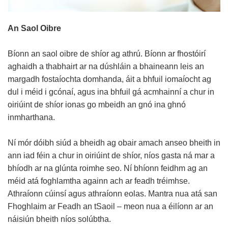
An Saol Oibre
Bíonn an saol oibre de shíor ag athrú. Bíonn ar fhostóirí
aghaidh a thabhairt ar na dúshláin a bhaineann leis an
margadh fostaíochta domhanda, áit a bhfuil iomaíocht ag
dul i méid i gcónaí, agus ina bhfuil gá acmhainní a chur in
oiriúint de shíor ionas go mbeidh an gnó ina ghnó
inmharthana.
Ní mór dóibh siúd a bheidh ag obair amach anseo bheith in
ann iad féin a chur in oiriúint de shíor, níos gasta ná mar a
bhíodh ar na glúnta roimhe seo. Ní bhíonn feidhm ag an
méid atá foghlamtha againn ach ar feadh tréimhse.
Athraíonn cúinsí agus athraíonn eolas. Mantra nua atá san
Fhoghlaim ar Feadh an tSaoil – meon nua a éilíonn ar an
náisiún bheith níos solúbtha.