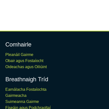
Comhairle
Pleanáil Gairme
Obair agus Fostaíocht
Oideachas agus Oiliúint
Breathnaigh Tríd
Earnálacha Fostaíochta
Gairmeacha
Suimeanna Gairme
Físeáin agus Podchraoltaí