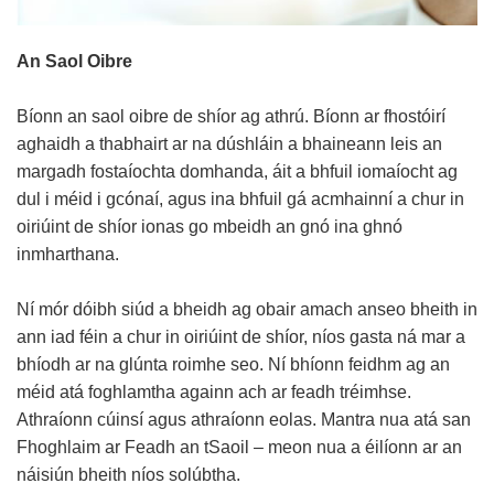
An Saol Oibre
Bíonn an saol oibre de shíor ag athrú. Bíonn ar fhostóirí
aghaidh a thabhairt ar na dúshláin a bhaineann leis an
margadh fostaíochta domhanda, áit a bhfuil iomaíocht ag
dul i méid i gcónaí, agus ina bhfuil gá acmhainní a chur in
oiriúint de shíor ionas go mbeidh an gnó ina ghnó
inmharthana.
Ní mór dóibh siúd a bheidh ag obair amach anseo bheith in
ann iad féin a chur in oiriúint de shíor, níos gasta ná mar a
bhíodh ar na glúnta roimhe seo. Ní bhíonn feidhm ag an
méid atá foghlamtha againn ach ar feadh tréimhse.
Athraíonn cúinsí agus athraíonn eolas. Mantra nua atá san
Fhoghlaim ar Feadh an tSaoil – meon nua a éilíonn ar an
náisiún bheith níos solúbtha.