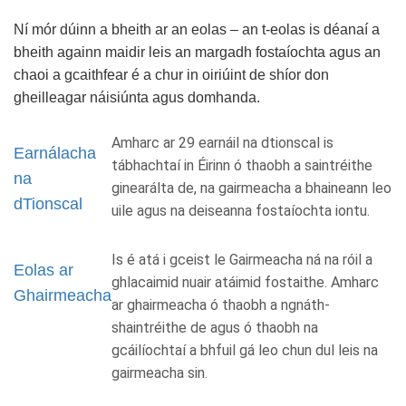
Ní mór dúinn a bheith ar an eolas – an t-eolas is déanaí a
bheith againn maidir leis an margadh fostaíochta agus an
chaoi a gcaithfear é a chur in oiriúint de shíor don
gheilleagar náisiúnta agus domhanda.
Amharc ar 29 earnáil na dtionscal is
Earnálacha
tábhachtaí in Éirinn ó thaobh a saintréithe
na
ginearálta de, na gairmeacha a bhaineann leo
dTionscal
uile agus na deiseanna fostaíochta iontu.
Is é atá i gceist le Gairmeacha ná na róil a
Eolas ar
ghlacaimid nuair atáimid fostaithe. Amharc
Ghairmeacha
ar ghairmeacha ó thaobh a ngnáth-
shaintréithe de agus ó thaobh na
gcáilíochtaí a bhfuil gá leo chun dul leis na
gairmeacha sin.