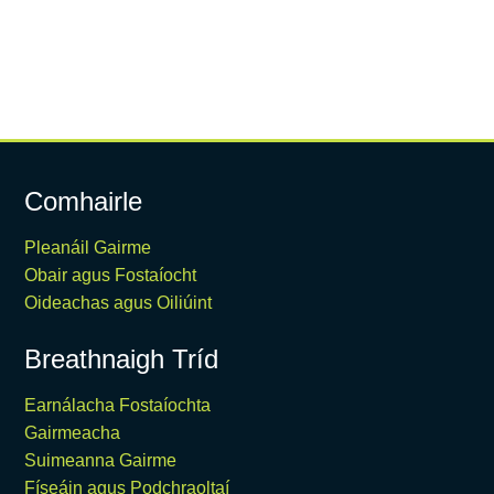
Comhairle
Pleanáil Gairme
Obair agus Fostaíocht
Oideachas agus Oiliúint
Breathnaigh Tríd
Earnálacha Fostaíochta
Gairmeacha
Suimeanna Gairme
Físeáin agus Podchraoltaí