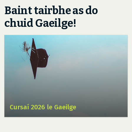
Baint tairbhe as do
chuid Gaeilge!
Cursaí 2026 le Gaeilge