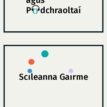
agus
P
dchraoltaí
Scı
leanna Ga
ırme