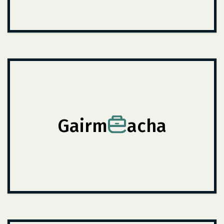
Gairm
acha