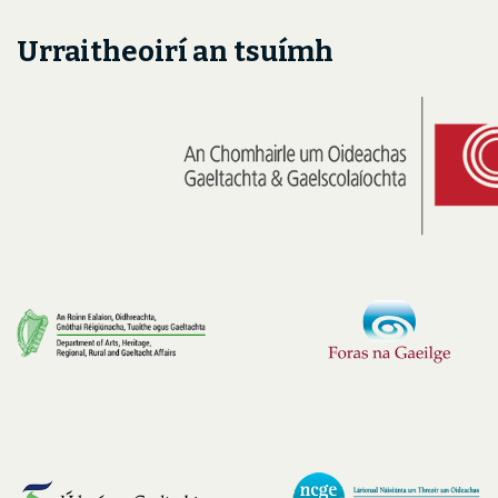
Urraitheoirí an tsuímh