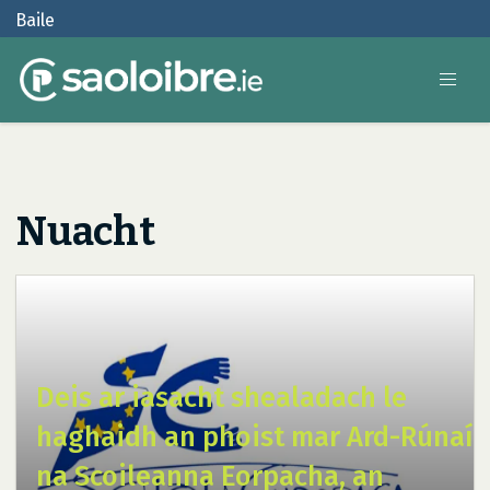
Baile
Nuacht
Deis ar iasacht shealadach le
haghaidh an phoist mar Ard-Rúnaí
na Scoileanna Eorpacha, an