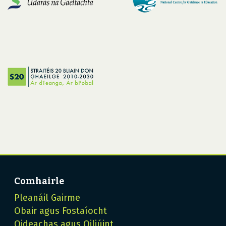
Comhairle
Pleanáil Gairme
Obair agus Fostaíocht
Oideachas agus Oiliúint