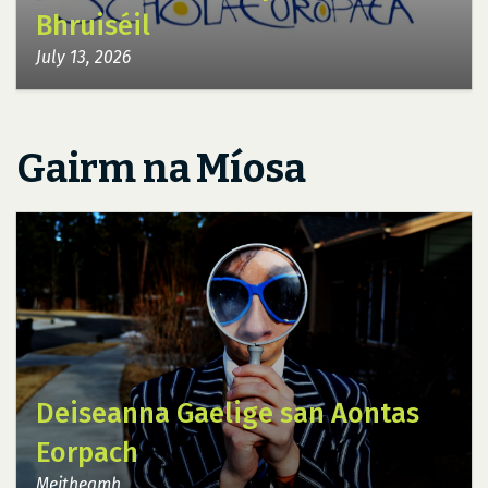
Bhruiséil
July 13, 2026
Gairm na Míosa
Deiseanna Gaelige san Aontas
Eorpach
Meitheamh