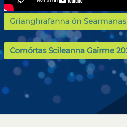
Grianghrafanna ón Searmanas
Comórtas Scileanna Gairme 20