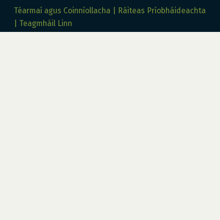
Téarmaí agus Coinníollacha
Ráiteas Príobháideachta
Teagmháil Linn