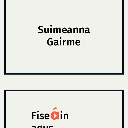
Suimeanna
Gairme
Físe
in