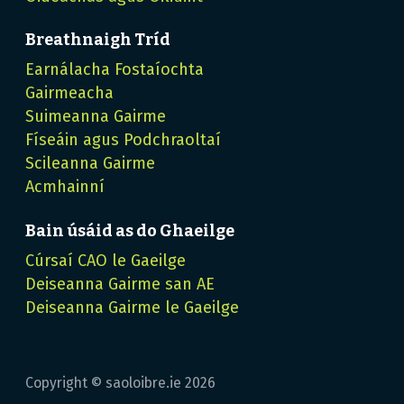
Breathnaigh Tríd
Earnálacha Fostaíochta
Gairmeacha
Suimeanna Gairme
Físeáin agus Podchraoltaí
Scileanna Gairme
Acmhainní
Bain úsáid as do Ghaeilge
Cúrsaí CAO le Gaeilge
Deiseanna Gairme san AE
Deiseanna Gairme le Gaeilge
Copyright © saoloibre.ie
2026