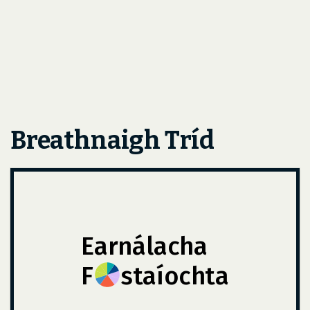
Breathnaigh Tríd
Earnálacha
F
staíochta