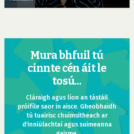
Mura bhfuil tú
cinnte cén áit le
tosú...
Cláraigh agus líon an tástáil
próifíle saor in aisce. Gheobhaidh
tú tuairisc chuimsitheach ar
d'inniúlachtaí agus suimeanna
gairme.