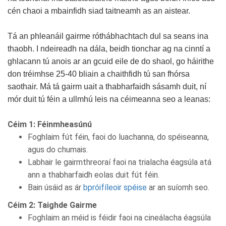
cén chaoi a mbainfidh siad taitneamh as an aistear.
Tá an phleanáil gairme róthábhachtach dul sa seans ina
thaobh. I ndeireadh na dála, beidh tionchar ag na cinntí a
ghlacann tú anois ar an gcuid eile de do shaol, go háirithe
don tréimhse 25-40 bliain a chaithfidh tú san fhórsa
saothair. Má tá gairm uait a thabharfaidh sásamh duit, ní
mór duit tú féin a ullmhú leis na céimeanna seo a leanas:
Céim 1: Féinmheasúnú
Foghlaim fút féin, faoi do luachanna, do spéiseanna,
agus do chumais.
Labhair le gairmthreoraí faoi na trialacha éagsúla atá
ann a thabharfaidh eolas duit fút féin.
Bain úsáid as ár
bpróifíleoir spéise
ar an suíomh seo.
Céim 2: Taighde Gairme
Foghlaim an méid is féidir faoi na cineálacha éagsúla