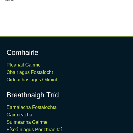
Comhairle
Pleanáil Gairme
Obair agus Fostaíocht
Oideachas agus Oiliúint
Breathnaigh Tríd
Earnálacha Fostaíochta
Gairmeacha
Suimeanna Gairme
Físeáin agus Podchraoltaí