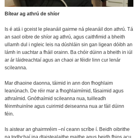
Bítear ag athrú de shíor
Is é atá i gceist le pleanáil gairme ná pleanáil don athrú. Tá
an saol oibre de shíor ag athrú, agus caithfimid a bheith
ullamh dul i ngleic leis na dúshláin sin gan ligean dóibh an
lámh in uachtar a fháil orainn. Ba chóir dúinn a bheith in iúl
ar ár láidreachtaí agus an chaoi ar féidir linn cur lenár
scileanna.
Mar dhaoine daonna, táimid in ann don fhoghlaim
leanúnach. De réir mar a fhoghlaimímid, fásaimid agus
athraímid. Gnóthaímid scileanna nua, tuilleadh
féinmhuiníne agus cuirimid deiseanna nua ar fáil dúinn
féin.
Is aistear an ghairmréim –ní ceann scríbe í. Beidh oibrithe
na todhchaí ina dtaistealaithe maithe agus beidh fhios acu