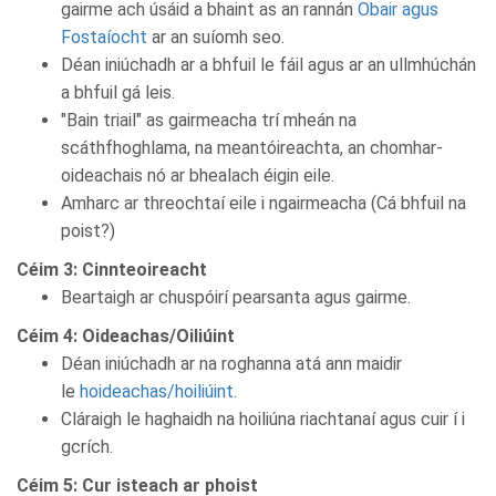
gairme ach úsáid a bhaint as an rannán
Obair agus
Fostaíocht
ar an suíomh seo.
Déan iniúchadh ar a bhfuil le fáil agus ar an ullmhúchán
a bhfuil gá leis.
"Bain triail" as gairmeacha trí mheán na
scáthfhoghlama, na meantóireachta, an chomhar-
oideachais nó ar bhealach éigin eile.
Amharc ar threochtaí eile i ngairmeacha (Cá bhfuil na
poist?)
Céim 3: Cinnteoireacht
Beartaigh ar chuspóirí pearsanta agus gairme.
Céim 4: Oideachas/Oiliúint
Déan iniúchadh ar na roghanna atá ann maidir
le
hoideachas/hoiliúint
.
Cláraigh le haghaidh na hoiliúna riachtanaí agus cuir í i
gcrích.
Céim 5: Cur isteach ar phoist