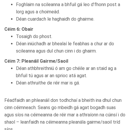
Foghlaim na scileanna a bhfuil gá leo d’fhonn post a
lorg agus a choimeád.
Déan cuardach le haghaidh do ghairme.
Céim 6: Obair
Tosaigh do phost.
Déan iniúchadh ar bhealaí le feabhas a chur ar do
scileanna agus dul chun cinn i do ghairm.
Céim 7: Pleanáil Gairme/Saoil
Déan athbhreithniú ó am go chéile ar an staid ag a
bhfuil tú agus ar an sprioc atá agat.
Déan athruithe de réir mar is gá.
Féadfaidh an phleanáil don todhchaí a bheith ina dhul chun
cinn céimneach. Seans go mbeidh gá agat bogadh suas
agus síos na céimeanna de réir mar a athraíonn na cúinsí i do
shaol – leanfaidh na céimeanna pleanála gairme/saoil tríd
síos.