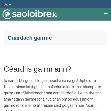
Baile
Cuardach gairme
Céard is gairm ann?
Is éard atá i gceist le gairmeacha ná na gnáthphoist a
fheidhmíonn laistigh d'earnálacha ar leith, mar shampla is
gairm í an tSiúinéireacht san earnáil tógála. Le caitheamh
ama tagann gairmeacha nua ar an bhfód agus imíonn
gairmeacha eile nó athraíonn siad go gairm nua. Nuair