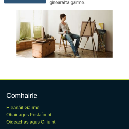
ginearálta gairme.
Comhairle
Pleanáil Gairme
Obair agus Fostaíocht
Oideachas agus Oiliúint