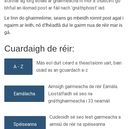
atáthar ag lorg eolais ar ghairmeacha ní mór a thuiscint go
bhfuil an iliomad post ar fáil nach 'gnáthphoist' iad.
Le linn do ghairmréime, seans go mbeidh roinnt post agat i
ngairm ar leith, nó d'fhéadfá dul le gairm nua de réir mar is
gá.
Cuardaigh de réir:
Más eol duit céard a theastaíonn uait, bain
A - Z
úsáid as an gcuardach a-z
Aimsigh gairmeacha de réir Earnála.
Earnálacha
Liostálfaidh sé seo na
gnáthghairmeacha i 33 nearnáil.
Cuideoidh sé seo leat gairmeacha a
Spéiseanna
aimsiú de réir na spéiseanna