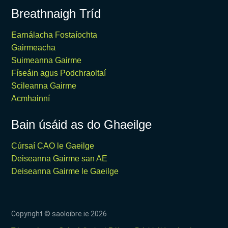
Breathnaigh Tríd
Earnálacha Fostaíochta
Gairmeacha
Suimeanna Gairme
Físeáin agus Podchraoltaí
Scileanna Gairme
Acmhainní
Bain úsáid as do Ghaeilge
Cúrsaí CAO le Gaeilge
Deiseanna Gairme san AE
Deiseanna Gairme le Gaeilge
Copyright © saoloibre.ie
2026