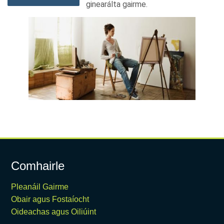
ginearálta gairme.
Comhairle
Pleanáil Gairme
Obair agus Fostaíocht
Oideachas agus Oiliúint