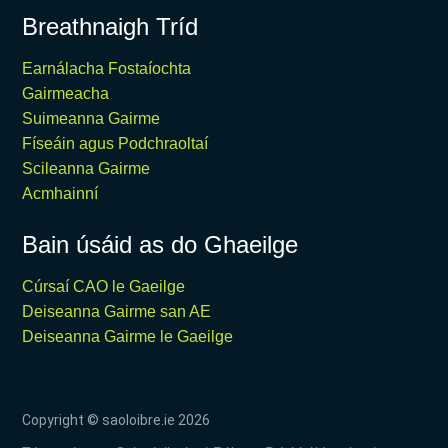
Breathnaigh Tríd
Earnálacha Fostaíochta
Gairmeacha
Suimeanna Gairme
Físeáin agus Podchraoltaí
Scileanna Gairme
Acmhainní
Bain úsáid as do Ghaeilge
Cúrsaí CAO le Gaeilge
Deiseanna Gairme san AE
Deiseanna Gairme le Gaeilge
Copyright © saoloibre.ie
2026