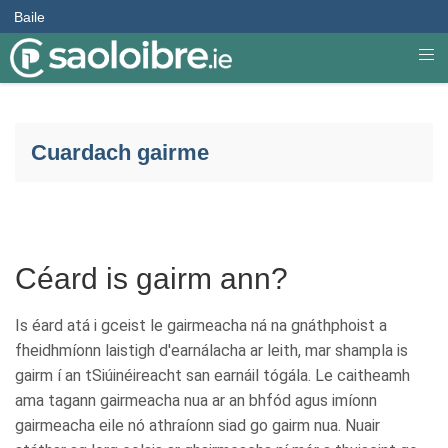
Baile
Cuardach gairme
Céard is gairm ann?
Is éard atá i gceist le gairmeacha ná na gnáthphoist a
fheidhmíonn laistigh d'earnálacha ar leith, mar shampla is
gairm í an tSiúinéireacht san earnáil tógála. Le caitheamh
ama tagann gairmeacha nua ar an bhfód agus imíonn
gairmeacha eile nó athraíonn siad go gairm nua. Nuair