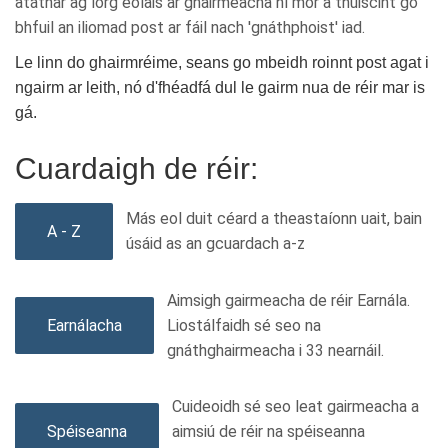
atáthar ag lorg eolais ar ghairmeacha ní mór a thuiscint go
bhfuil an iliomad post ar fáil nach 'gnáthphoist' iad.
Le linn do ghairmréime, seans go mbeidh roinnt post agat i
ngairm ar leith, nó d'fhéadfá dul le gairm nua de réir mar is
gá.
Cuardaigh de réir:
Más eol duit céard a theastaíonn uait, bain
A - Z
úsáid as an gcuardach a-z
Aimsigh gairmeacha de réir Earnála.
Earnálacha
Liostálfaidh sé seo na
gnáthghairmeacha i 33 nearnáil.
Cuideoidh sé seo leat gairmeacha a
Spéiseanna
aimsiú de réir na spéiseanna