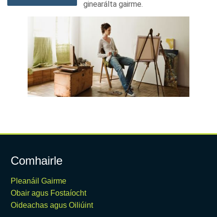
ginearálta gairme.
Comhairle
Pleanáil Gairme
Obair agus Fostaíocht
Oideachas agus Oiliúint