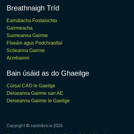
Breathnaigh Tríd
Earnálacha Fostaíochta
Gairmeacha
Suimeanna Gairme
Físeáin agus Podchraoltaí
Scileanna Gairme
Acmhainní
Bain úsáid as do Ghaeilge
Cúrsaí CAO le Gaeilge
Deiseanna Gairme san AE
Deiseanna Gairme le Gaeilge
Copyright © saoloibre.ie
2026