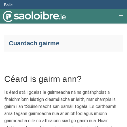
Baile
Cuardach gairme
Céard is gairm ann?
Is éard atá i gceist le gairmeacha ná na gnáthphoist a
fheidhmíonn laistigh d'earnálacha ar leith, mar shampla is
gairm í an tSiúinéireacht san earnáil tógála. Le caitheamh
ama tagann gairmeacha nua ar an bhfód agus imíonn
gairmeacha eile nó athraíonn siad go gairm nua. Nuair