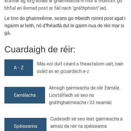
atáthar ag lorg eolais ar ghairmeacha ní mór a thuiscint go
bhfuil an iliomad post ar fáil nach 'gnáthphoist' iad.
Le linn do ghairmréime, seans go mbeidh roinnt post agat i
ngairm ar leith, nó d'fhéadfá dul le gairm nua de réir mar is
gá.
Cuardaigh de réir:
Más eol duit céard a theastaíonn uait, bain
A - Z
úsáid as an gcuardach a-z
Aimsigh gairmeacha de réir Earnála.
Earnálacha
Liostálfaidh sé seo na
gnáthghairmeacha i 33 nearnáil.
Cuideoidh sé seo leat gairmeacha a
Spéiseanna
aimsiú de réir na spéiseanna