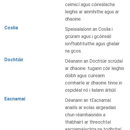
ceimicí agus cóireálacha
leighis ar ainmhithe agus ar
dhaoine.
Coslia
Speisialaíonn an Coslia i
gcúram agus i gcóireáil
ionfhabhtuithe agus ghalair
na gcos.
Dochtúir
Déanann an Dochtúir scrúdaí
ar dhaoine. tugann cóir leighis
dóibh agus cuireann
comhairle ar dhaoine tinne in
ospidéal nó i lialann áitiúil.
Eacnamaí
Déanann an tEacnamaí
anailís ar eolas airgeadais
chun réamhaisnéis a
thabhairt ar threochtaí
eacnamaíochta na todhchaí.