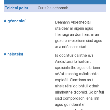
Teideal poist
Cur síos achomair
Aigéaneolaí
Déanann Aigéaneolaí
staidéar ar aigéin agus
fharraigí an domhain. ar an
gcaoi a n-oibríonn siad agus
ar a ndéanann siad.
Ainéistéisí
Is dochtúir cáilithe é/í
Ainéistéisí le hoiliúint
speisialaithe agus oibríonn
sé/sí i rannóg máinliachta
ospidéil. Cinntíonn an t-
ainéistéisí go bhfuil othair
ullmhaithe d’obráid. Go bhfuil
siad compordach lena linn
agus go ndéantar