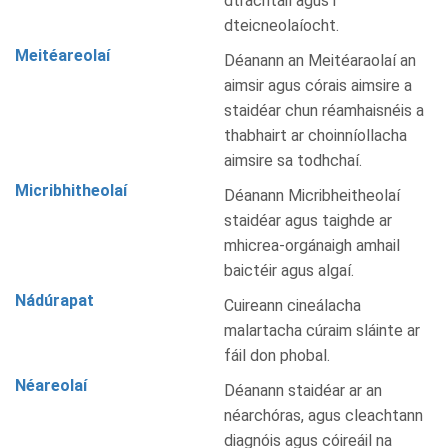
dtráchtáil agus i
dteicneolaíocht.
Meitéareolaí
Déanann an Meitéaraolaí an
aimsir agus córais aimsire a
staidéar chun réamhaisnéis a
thabhairt ar choinníollacha
aimsire sa todhchaí.
Micribhitheolaí
Déanann Micribheitheolaí
staidéar agus taighde ar
mhicrea-orgánaigh amhail
baictéir agus algaí.
Nádúrapat
Cuireann cineálacha
malartacha cúraim sláinte ar
fáil don phobal.
Néareolaí
Déanann staidéar ar an
néarchóras, agus cleachtann
diagnóis agus cóireáil na