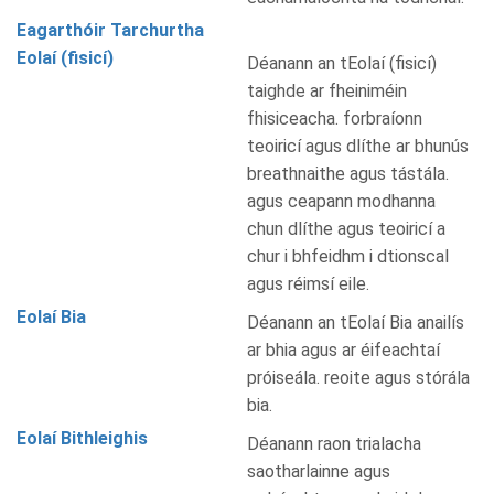
Eagarthóir Tarchurtha
Eolaí (fisicí)
Déanann an tEolaí (fisicí)
taighde ar fheiniméin
fhisiceacha. forbraíonn
teoiricí agus dlíthe ar bhunús
breathnaithe agus tástála.
agus ceapann modhanna
chun dlíthe agus teoiricí a
chur i bhfeidhm i dtionscal
agus réimsí eile.
Eolaí Bia
Déanann an tEolaí Bia anailís
ar bhia agus ar éifeachtaí
próiseála. reoite agus stórála
bia.
Eolaí Bithleighis
Déanann raon trialacha
saotharlainne agus