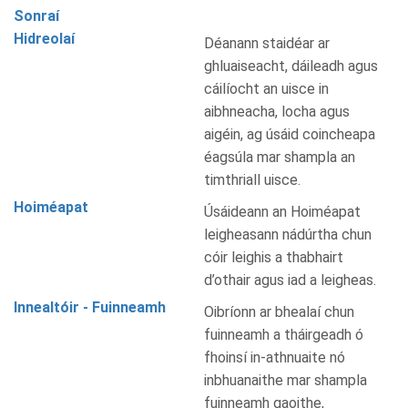
Sonraí
Hidreolaí
Déanann staidéar ar
ghluaiseacht, dáileadh agus
cáilíocht an uisce in
aibhneacha, locha agus
aigéin, ag úsáid coincheapa
éagsúla mar shampla an
timthriall uisce.
Hoiméapat
Úsáideann an Hoiméapat
leigheasann nádúrtha chun
cóir leighis a thabhairt
d’othair agus iad a leigheas.
Innealtóir - Fuinneamh
Oibríonn ar bhealaí chun
fuinneamh a tháirgeadh ó
fhoinsí in-athnuaite nó
inbhuanaithe mar shampla
fuinneamh gaoithe,