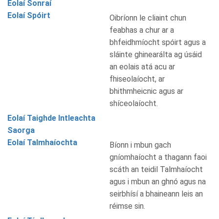
Eolaí Sonraí
Eolaí Spóirt
Oibríonn le cliaint chun
feabhas a chur ar a
bhfeidhmíocht spóirt agus a
sláinte ghinearálta ag úsáid
an eolais atá acu ar
fhiseolaíocht, ar
bhithmheicnic agus ar
shíceolaíocht.
Eolaí Taighde Intleachta
Saorga
Eolaí Talmhaíochta
Bíonn i mbun gach
gníomhaíocht a thagann faoi
scáth an teidil Talmhaíocht
agus i mbun an ghnó agus na
seirbhísí a bhaineann leis an
réimse sin.