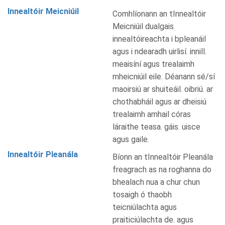
Innealtóir Meicniúil
Comhlíonann an tInnealtóir
Meicniúil dualgais
innealtóireachta i bpleanáil
agus i ndearadh uirlisí. innill.
meaisíní agus trealaimh
mheicniúil eile. Déanann sé/sí
maoirsiú ar shuiteáil. oibriú. ar
chothabháil agus ar dheisiú
trealaimh amhail córas
láraithe teasa. gáis. uisce
agus gaile.
Innealtóir Pleanála
Bíonn an tInnealtóir Pleanála
freagrach as na roghanna do
bhealach nua a chur chun
tosaigh ó thaobh
teicniúlachta agus
praiticiúlachta de. agus