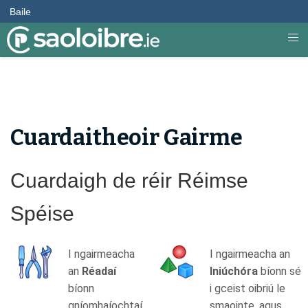
Baile
Cuardaitheoir Gairme
Cuardaigh de réir Réimse
Spéise
I ngairmeacha
I ngairmeacha an
an
Réadaí
Iniúchóra
bíonn sé
bíonn
i gceist oibriú le
gníomhaíochtaí
smaointe, agus