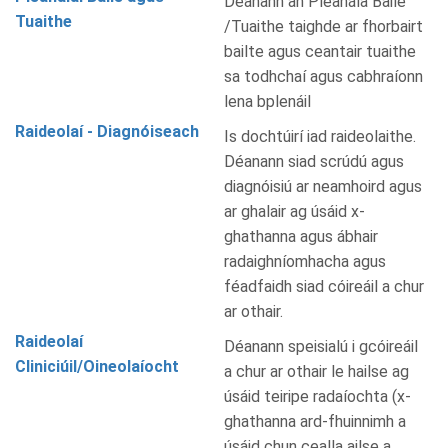
Déanann an Pleanála Baile
Tuaithe
/Tuaithe taighde ar fhorbairt
bailte agus ceantair tuaithe
sa todhchaí agus cabhraíonn
lena bplenáil
Raideolaí - Diagnóiseach
Is dochtúirí iad raideolaithe.
Déanann siad scrúdú agus
diagnóisiú ar neamhoird agus
ar ghalair ag úsáid x-
ghathanna agus ábhair
radaighníomhacha agus
féadfaidh siad cóireáil a chur
ar othair.
Raideolaí
Déanann speisialú i gcóireáil
Cliniciúil/Oineolaíocht
a chur ar othair le hailse ag
úsáid teiripe radaíochta (x-
ghathanna ard-fhuinnimh a
úsáid chun cealla ailse a