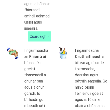
agus le hábhair
fhíorsaoil
amhail adhmad,
uirlisí agus
innealra.
Cuardaigh >
I ngairmeacha
I ngairmeacha
an
Fhiontraí
Cruthaitheacha
bíonn sé i
bítear ag obair le
gceist
foirmeacha,
tionscadail a
dearthaí agus
chur ar bun
pátrúin éagsúla. Go
agus a chur i
minic bíonn
gcrích. Is
féinléiriú i gceist
b'fhéidir go
agus is féidir an
mbeadh sé i
obair a dhéanamh