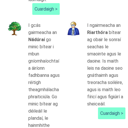
Cuardaigh >
I gcás
I ngairmeacha an
gairmeacha an
Riarthóra
bítear
Nádúraí
go
ag obair le sonraí
minic bítear i
seachas le
mbun
smaointe agus le
gníomhaíochtaí
daoine. Is maith
a áiríonn
leis na daoine seo
fadhbanna agus
gnáthaimh agus
réitigh
treoracha soiléire,
theagmhálacha
agus is maith leo
phraiticiúla. Go
fíricí agus figiúirí a
minic bítear ag
sheiceáil.
déileáil le
Cuardaigh >
plandaí, le
hainmhithe