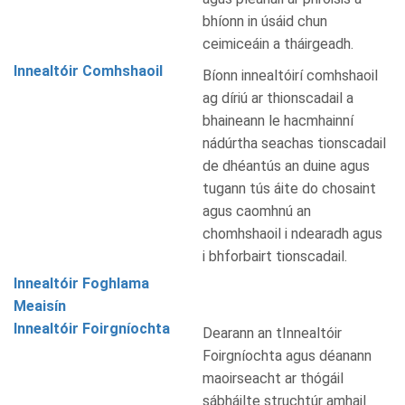
bhíonn in úsáid chun
ceimiceáin a tháirgeadh.
Innealtóir Comhshaoil
Bíonn innealtóirí comhshaoil
ag díriú ar thionscadail a
bhaineann le hacmhainní
nádúrtha seachas tionscadail
de dhéantús an duine agus
tugann tús áite do chosaint
agus caomhnú an
chomhshaoil i ndearadh agus
i bhforbairt tionscadail.
Innealtóir Foghlama
Meaisín
Innealtóir Foirgníochta
Dearann an tInnealtóir
Foirgníochta agus déanann
maoirseacht ar thógáil
sábháilte struchtúr amhail