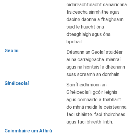
oidhreachtúlacht sainairíonna
fisiceacha ainmhithe agus
daoine daonna a fhaigheann
siad le huacht óna
dteaghlaigh agus óna
bpobail.
Geolaí
Déanann an Geolaí staidéar
ar na carraigeacha. mianraí
agus na hiontaisí a dhéanann
suas screamh an domhain.
Gínéiceolaí
Sainfheidhmíonn an
Gínéiceolaí i gcóir leighis
agus comhairle a thabhairt
do mhná maidir le ceisteanna
faoi shláinte. faoi thoircheas
agus faoi bhreith linbh.
Gníomhaire um Athrú