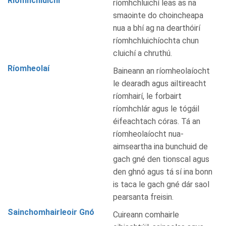
Ríomhchluichí
ríomhchluichí leas as na
smaointe do choincheapa
nua a bhí ag na dearthóirí
ríomhchluichíochta chun
cluichí a chruthú.
Ríomheolaí
Baineann an ríomheolaíocht
le dearadh agus ailtireacht
ríomhairí, le forbairt
ríomhchlár agus le tógáil
éifeachtach córas. Tá an
ríomheolaíocht nua-
aimseartha ina bunchuid de
gach gné den tionscal agus
den ghnó agus tá sí ina bonn
is taca le gach gné dár saol
pearsanta freisin.
Sainchomhairleoir Gnó
Cuireann comhairle