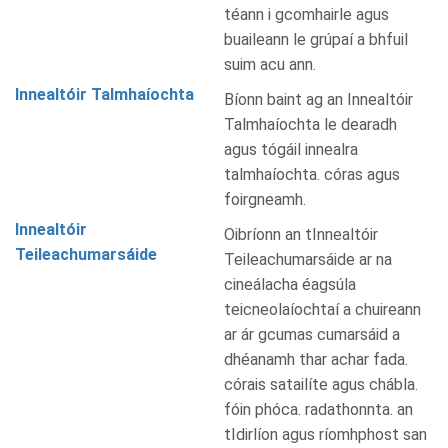
téann i gcomhairle agus
buaileann le grúpaí a bhfuil
suim acu ann.
Innealtóir Talmhaíochta
Bíonn baint ag an Innealtóir
Talmhaíochta le dearadh
agus tógáil innealra
talmhaíochta. córas agus
foirgneamh.
Innealtóir
Oibríonn an tInnealtóir
Teileachumarsáide
Teileachumarsáide ar na
cineálacha éagsúla
teicneolaíochtaí a chuireann
ar ár gcumas cumarsáid a
dhéanamh thar achar fada.
córais satailíte agus chábla.
fóin phóca. radathonnta. an
tIdirlíon agus ríomhphost san