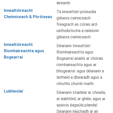
áireamh.
Innealtóireacht
Tá innealtóirí próiseála
Cheimiceach & Phróiseas
gléasra ceimiceach
freagrach as córais ard-
uathoibríocha a rialaíonn
gléasra ceimiceach.
Innealtóireacht
Déanann Innealtóirí
Ríomhaireachta agus
Ríomhaireachta agus
Bogearraí
Bogearraí anailís ar chórais
ríomhaireachta agus ar
bhogearraí. agus déanann a
leithéid a dhearadh agus a
chruthú chomh maith.
Luibheolaí
Déanann staidéar ar chealla,
ar éabhlóid, ar ghéin, agus ar
speicis éagsúla plandaí.
Déanann iniúchadh ar an