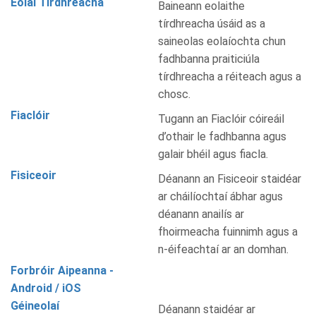
Eolaí Tírdhreacha
Baineann eolaithe
tírdhreacha úsáid as a
saineolas eolaíochta chun
fadhbanna praiticiúla
tírdhreacha a réiteach agus a
chosc.
Fiaclóir
Tugann an Fiaclóir cóireáil
d’othair le fadhbanna agus
galair bhéil agus fiacla.
Fisiceoir
Déanann an Fisiceoir staidéar
ar cháilíochtaí ábhar agus
déanann anailís ar
fhoirmeacha fuinnimh agus a
n-éifeachtaí ar an domhan.
Forbróir Aipeanna -
Android / iOS
Géineolaí
Déanann staidéar ar