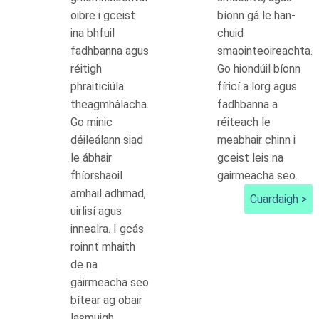
oibre i gceist
bíonn gá le han-
ina bhfuil
chuid
fadhbanna agus
smaointeoireachta.
réitigh
Go hiondúil bíonn
phraiticiúla
fíricí a lorg agus
theagmhálacha.
fadhbanna a
Go minic
réiteach le
déileálann siad
meabhair chinn i
le ábhair
gceist leis na
fhíorshaoil
gairmeacha seo.
amhail adhmad,
Cuardaigh >
uirlisí agus
innealra. I gcás
roinnt mhaith
de na
gairmeacha seo
bítear ag obair
lasmuigh.