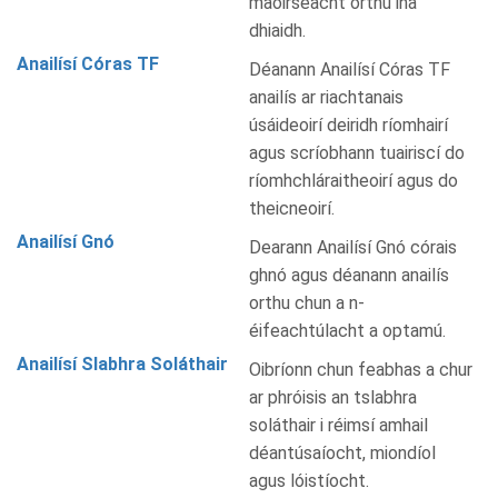
maoirseacht orthu ina
dhiaidh.
Anailísí Córas TF
Déanann Anailísí Córas TF
anailís ar riachtanais
úsáideoirí deiridh ríomhairí
agus scríobhann tuairiscí do
ríomhchláraitheoirí agus do
theicneoirí.
Anailísí Gnó
Dearann Anailísí Gnó córais
ghnó agus déanann anailís
orthu chun a n-
éifeachtúlacht a optamú.
Anailísí Slabhra Soláthair
Oibríonn chun feabhas a chur
ar phróisis an tslabhra
soláthair i réimsí amhail
déantúsaíocht, miondíol
agus lóistíocht.