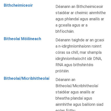
Bithcheimiceoir
Déanann an Bithcheimiceoir
staidéar ar cheimic ainmhithe
agus phlandaí agus anailís ar
a gcealla agus ar a
bhfíocháin.
Bitheolaí Móilíneach
Déanann taighde ar an gcaoi
a n-idirghníomhaíonn roinnt
córas sa chill, mar shampla
idirghníomhaíocht idir DNA,
RNA agus bithshintéis
próitéin.
Bitheolaí/Micribhitheolaí
Déanann an
Bitheolaí/Micribhitheolaí
staidéar agus anailís ar
bheatha plandaí agus
ainmhithe agus bailíonn siad
eolas fúthu.