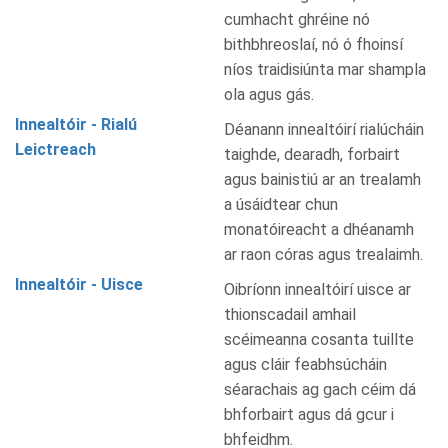
cumhacht ghréine nó
bithbhreoslaí, nó ó fhoinsí
níos traidisiúnta mar shampla
ola agus gás.
Innealtóir - Rialú
Déanann innealtóirí rialúcháin
Leictreach
taighde, dearadh, forbairt
agus bainistiú ar an trealamh
a úsáidtear chun
monatóireacht a dhéanamh
ar raon córas agus trealaimh.
Innealtóir - Uisce
Oibríonn innealtóirí uisce ar
thionscadail amhail
scéimeanna cosanta tuillte
agus cláir feabhsúcháin
séarachais ag gach céim dá
bhforbairt agus dá gcur i
bhfeidhm.