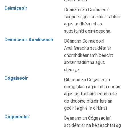
Ceimiceoir
Déanann an Ceimiceoir
taighde agus anailís ar ábhair
agus ar dhéanmhas
substaintí ceimiceacha.
Ceimiceoir Anailíseach
Déanann Ceimiceoirí
Anailíseacha staidéar ar
chomhdhéanamh beacht
ábhair nádúrtha agus
shaorga.
Cógaiseoir
Oibríonn an Cógaiseoir i
gcógaslann ag ullmhú cógas
agus ag tabhairt comhairle
do dhaoine maidir leis an
gcóir leighis is oiriúnaí.
Cógaseolaí
Déanann an Cógaseolaí
staidéar ar na héifeachtaí ag