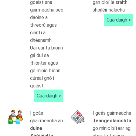
gceist sna
gan cloí le sraith
gairmeacha seo
shoiléir rialacha.
daoine a
Cuardaigh >
threorú agus
cinntí a
dhéanamh.
Uaireanta bíonn
gá dul sa
fhiontar agus
go minic bíonn
cúrsaí gnó i
gceist.
Cuardaigh >
I gcás
I gcás gairmeacha
ghairmeacha an
Teangeolaíochta
duine
go minic bítear ag
Shóisialta
obair le teanga