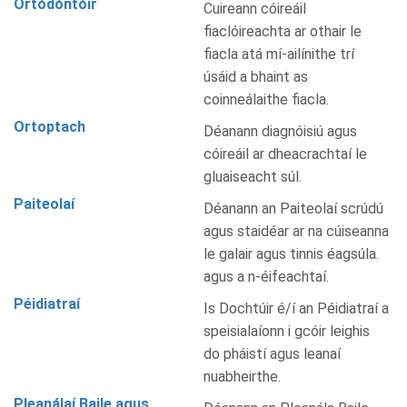
Ortódóntóir
Cuireann cóireáil
fiaclóireachta ar othair le
fiacla atá mí-ailínithe trí
úsáid a bhaint as
coinneálaithe fiacla.
Ortoptach
Déanann diagnóisiú agus
cóireáil ar dheacrachtaí le
gluaiseacht súl.
Paiteolaí
Déanann an Paiteolaí scrúdú
agus staidéar ar na cúiseanna
le galair agus tinnis éagsúla.
agus a n-éifeachtaí.
Péidiatraí
Is Dochtúir é/í an Péidiatraí a
speisialaíonn i gcóir leighis
do pháistí agus leanaí
nuabheirthe.
Pleanálaí Baile agus