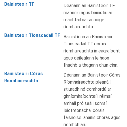
Bainisteoir TF
Déanann an Bainisteoir TF
maoirsiú agus bainistiú ar
reáchtáil na rannóige
ríomhaireachta.
Bainisteoir Tionscadail TF
Bainistíonn an Bainisteoir
Tionscadail TF córais
ríomhaireachta in eagraíocht
agus déileálann le haon
fhadhb a thagann chun cinn.
Bainisteoirí Córas
Déanann an Bainisteoir Córas
Ríomhaireachta
Ríomhaireachta pleanáil.
stiúradh nó comhordú ar
ghníomhaíochtaí i réimsí
amhail próiseáil sonraí
leictreonacha. córais
faisnéise. anailís chóras agus
ríomhchlárú.