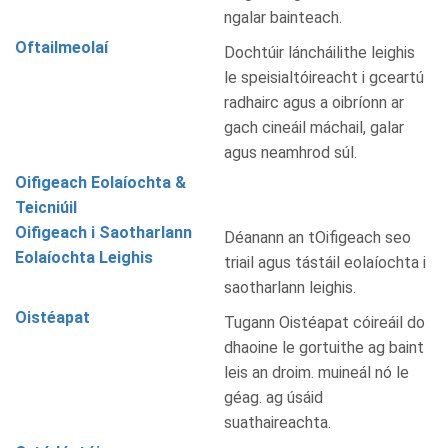
ngalar bainteach.
Oftailmeolaí
Dochtúir láncháilithe leighis
le speisialtóireacht i gceartú
radhairc agus a oibríonn ar
gach cineáil máchail, galar
agus neamhrod súl.
Oifigeach Eolaíochta &
Teicniúil
Oifigeach i Saotharlann
Déanann an tOifigeach seo
Eolaíochta Leighis
triail agus tástáil eolaíochta i
saotharlann leighis.
Oistéapat
Tugann Oistéapat cóireáil do
dhaoine le gortuithe ag baint
leis an droim. muineál nó le
géag. ag úsáid
suathaireachta.