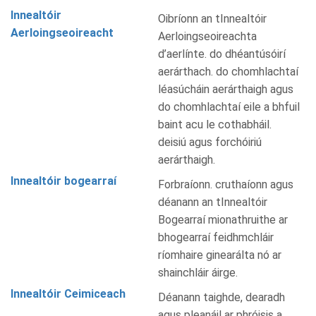
Innealtóir
Oibríonn an tInnealtóir
Aerloingseoireacht
Aerloingseoireachta
d’aerlínte. do dhéantúsóirí
aerárthach. do chomhlachtaí
léasúcháin aerárthaigh agus
do chomhlachtaí eile a bhfuil
baint acu le cothabháil.
deisiú agus forchóiriú
aerárthaigh.
Innealtóir bogearraí
Forbraíonn. cruthaíonn agus
déanann an tInnealtóir
Bogearraí mionathruithe ar
bhogearraí feidhmchláir
ríomhaire ginearálta nó ar
shainchláir áirge.
Innealtóir Ceimiceach
Déanann taighde, dearadh
agus pleanáil ar phróisis a