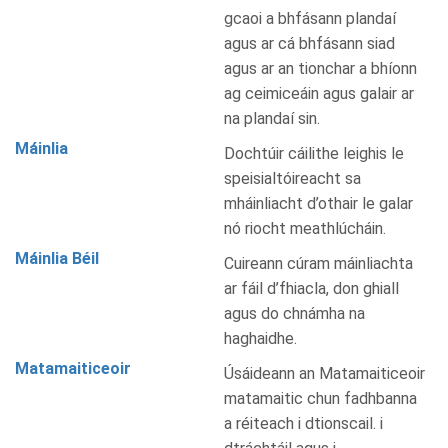
gcaoi a bhfásann plandaí
agus ar cá bhfásann siad
agus ar an tionchar a bhíonn
ag ceimiceáin agus galair ar
na plandaí sin.
Máinlia
Dochtúir cáilithe leighis le
speisialtóireacht sa
mháinliacht d’othair le galar
nó riocht meathlúcháin.
Máinlia Béil
Cuireann cúram máinliachta
ar fáil d’fhiacla, don ghiall
agus do chnámha na
haghaidhe.
Matamaiticeoir
Úsáideann an Matamaiticeoir
matamaitic chun fadhbanna
a réiteach i dtionscail. i