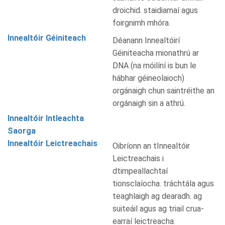
droichid. staidiamaí agus
foirgnimh mhóra.
Innealtóir Géiniteach
Déanann Innealtóirí
Géiniteacha mionathrú ar
DNA (na móilíní is bun le
hábhar géineolaioch)
orgánaigh chun saintréithe an
orgánaigh sin a athrú.
Innealtóir Intleachta
Saorga
Innealtóir Leictreachais
Oibríonn an tInnealtóir
Leictreachais i
dtimpeallachtaí
tionsclaíocha. tráchtála agus
teaghlaigh ag dearadh. ag
suiteáil agus ag triail crua-
earraí leictreacha.