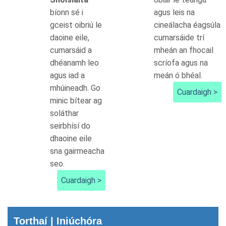
bíonn sé i
agus leis na
gceist oibriú le
cineálacha éagsúla
daoine eile,
cumarsáide trí
cumarsáid a
mheán an fhocail
dhéanamh leo
scríofa agus na
agus iad a
meán ó bhéal.
mhúineadh. Go
Cuardaigh >
minic bítear ag
soláthar
seirbhísí do
dhaoine eile
sna gairmeacha
seo.
Cuardaigh >
Torthaí |
Iniúchóra