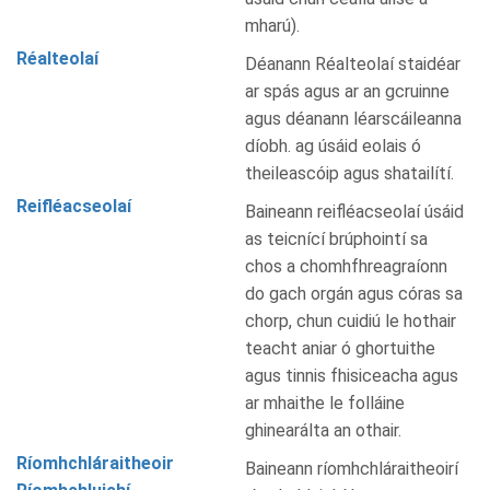
mharú).
Réalteolaí
Déanann Réalteolaí staidéar
ar spás agus ar an gcruinne
agus déanann léarscáileanna
díobh. ag úsáid eolais ó
theileascóip agus shatailítí.
Reifléacseolaí
Baineann reifléacseolaí úsáid
as teicnící brúphointí sa
chos a chomhfhreagraíonn
do gach orgán agus córas sa
chorp, chun cuidiú le hothair
teacht aniar ó ghortuithe
agus tinnis fhisiceacha agus
ar mhaithe le folláine
ghinearálta an othair.
Ríomhchláraitheoir
Baineann ríomhchláraitheoirí