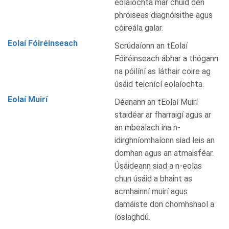
eolaíochta mar chuid den
phróiseas diagnóisithe agus
cóireála galar.
Eolaí Fóiréinseach
Scrúdaíonn an tEolaí
Fóiréinseach ábhar a thógann
na póilíní as láthair coire ag
úsáid teicnící eolaíochta.
Eolaí Muirí
Déanann an tEolaí Muirí
staidéar ar fharraigí agus ar
an mbealach ina n-
idirghníomhaíonn siad leis an
domhan agus an atmaisféar.
Úsáideann siad a n-eolas
chun úsáid a bhaint as
acmhainní muirí agus
damáiste don chomhshaol a
íoslaghdú.