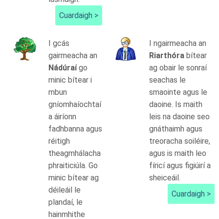
Cuardaigh >
I gcás
I ngairmeacha an
gairmeacha an
Riarthóra
bítear
Nádúraí
go
ag obair le sonraí
minic bítear i
seachas le
mbun
smaointe agus le
gníomhaíochtaí
daoine. Is maith
a áiríonn
leis na daoine seo
fadhbanna agus
gnáthaimh agus
réitigh
treoracha soiléire,
theagmhálacha
agus is maith leo
phraiticiúla. Go
fíricí agus figiúirí a
minic bítear ag
sheiceáil.
déileáil le
Cuardaigh >
plandaí, le
hainmhithe