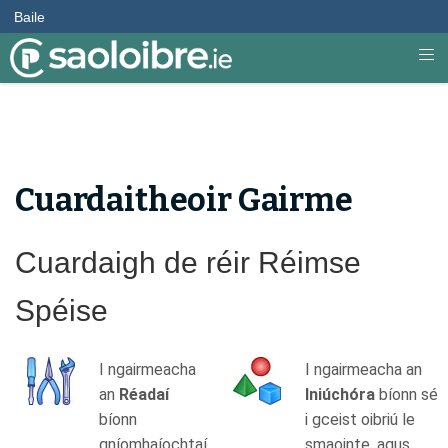
Baile
Cuardaitheoir Gairme
Cuardaigh de réir Réimse
Spéise
I ngairmeacha
I ngairmeacha an
an
Réadaí
Iniúchóra
bíonn sé
bíonn
i gceist oibriú le
gníomhaíochtaí
smaointe, agus