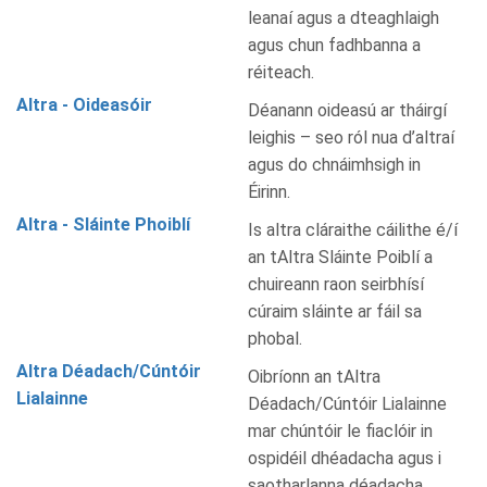
leanaí agus a dteaghlaigh
agus chun fadhbanna a
réiteach.
Altra - Oideasóir
Déanann oideasú ar tháirgí
leighis – seo ról nua d’altraí
agus do chnáimhsigh in
Éirinn.
Altra - Sláinte Phoiblí
Is altra cláraithe cáilithe é/í
an tAltra Sláinte Poiblí a
chuireann raon seirbhísí
cúraim sláinte ar fáil sa
phobal.
Altra Déadach/Cúntóir
Oibríonn an tAltra
Lialainne
Déadach/Cúntóir Lialainne
mar chúntóir le fiaclóir in
ospidéil dhéadacha agus i
saotharlanna déadacha.