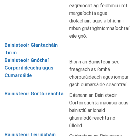
eagraíocht ag feidhmiú i ról
margaíochta agus
díolacháin, agus a bhíonn i
mbun gnáthghníomhaíochtaí
eile gnó.
Bainisteoir Glantacháin
Tirim
Bainisteoir Gnóthaí
Bíonn an Bainisteoir seo
Corparáideacha agus
freagrach as íomhá
Cumarsáide
chorparáideach agus iompar
gach cumarsáide seachtraí.
Bainisteoir Gortóireachta
Déanann an Bainisteoir
Gortóireachta maoirsiú agus
bainistiú ar ionaid
gharraíodóireachta nó
úlloird.
Bainisteoir Léiriúcháin