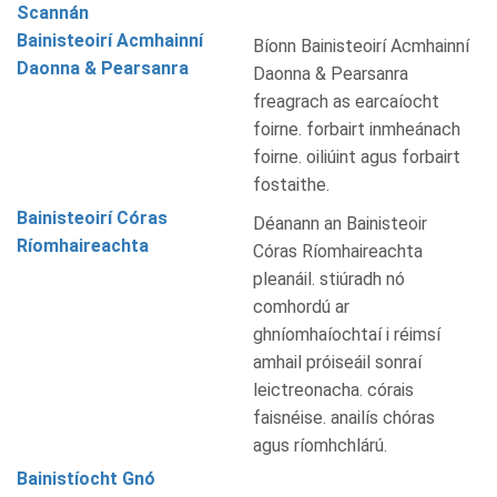
Scannán
Bainisteoirí Acmhainní
Bíonn Bainisteoirí Acmhainní
Daonna & Pearsanra
Daonna & Pearsanra
freagrach as earcaíocht
foirne. forbairt inmheánach
foirne. oiliúint agus forbairt
fostaithe.
Bainisteoirí Córas
Déanann an Bainisteoir
Ríomhaireachta
Córas Ríomhaireachta
pleanáil. stiúradh nó
comhordú ar
ghníomhaíochtaí i réimsí
amhail próiseáil sonraí
leictreonacha. córais
faisnéise. anailís chóras
agus ríomhchlárú.
Bainistíocht Gnó