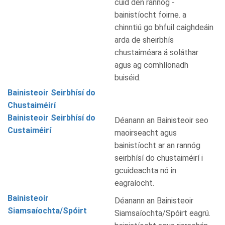
cuid den rannóg -
bainistíocht foirne. a
chinntiú go bhfuil caighdeáin
arda de sheirbhís
chustaiméara á soláthar
agus ag comhlíonadh
buiséid.
Bainisteoir Seirbhísí do
Chustaiméirí
Bainisteoir Seirbhísí do
Déanann an Bainisteoir seo
Custaiméirí
maoirseacht agus
bainistíocht ar an rannóg
seirbhísí do chustaiméirí i
gcuideachta nó in
eagraíocht.
Bainisteoir
Déanann an Bainisteoir
Siamsaíochta/Spóirt
Siamsaíochta/Spóirt eagrú.