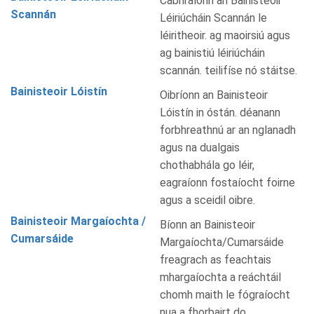
Cabhraíonn an Bainisteoir
Scannán
Léiriúcháin Scannán le
léiritheoir. ag maoirsiú agus
ag bainistiú léiriúcháin
scannán. teilifíse nó stáitse.
Bainisteoir Lóistín
Oibríonn an Bainisteoir
Lóistín in óstán. déanann
forbhreathnú ar an nglanadh
agus na dualgais
chothabhála go léir,
eagraíonn fostaíocht foirne
agus a sceidil oibre.
Bainisteoir Margaíochta /
Bíonn an Bainisteoir
Cumarsáide
Margaíochta/Cumarsáide
freagrach as feachtais
mhargaíochta a reáchtáil
chomh maith le fógraíocht
nua a fhorbairt do