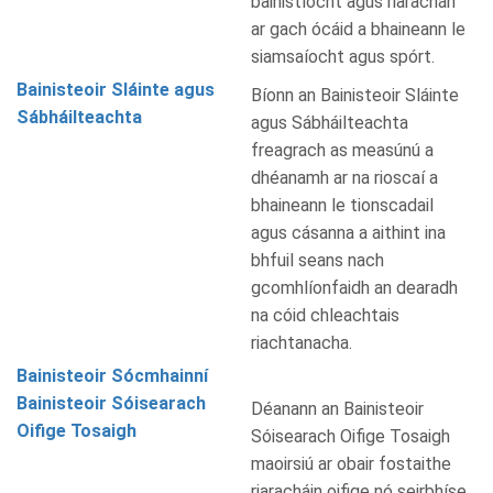
bainistíocht agus riarachán
ar gach ócáid a bhaineann le
siamsaíocht agus spórt.
Bainisteoir Sláinte agus
Bíonn an Bainisteoir Sláinte
Sábháilteachta
agus Sábháilteachta
freagrach as measúnú a
dhéanamh ar na rioscaí a
bhaineann le tionscadail
agus cásanna a aithint ina
bhfuil seans nach
gcomhlíonfaidh an dearadh
na cóid chleachtais
riachtanacha.
Bainisteoir Sócmhainní
Bainisteoir Sóisearach
Déanann an Bainisteoir
Oifige Tosaigh
Sóisearach Oifige Tosaigh
maoirsiú ar obair fostaithe
riaracháin oifige nó seirbhíse