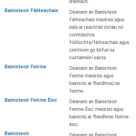
ilrannach.
Bainisteoir Fáilteachais
Déanann an Bainisteoir
Fáilteachais maoirsiú agus
rialú ar reáchtáil óstáin nó
comhlachta
fóillíochta/fáilteachais agus
cinntíonn go bhfuil na
custaiméirí sásta.
Bainisteoir Feirme
Déanann an Bainisteoir
Feirme maoirsiú agus
bainistiú ar fheidhmiú na
feirme.
Bainisteoir Feirme Éisc
Déanann an Bainisteoir
Feirme Éisc maoirsiú agus
bainistiú ar fheidhmiú feirme
éisc.
Bainisteoir
Déanann an Bainisteoir