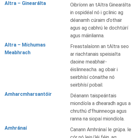
Altra – Ginearálta
Oibríonn an tAltra Ginearálta
in ospidéal nó i gclinic ag
déanamh cúraim d’othair
agus ag cabhrú le dochtúirí
agus máinlianna.
Altra – Míchumas
Freastalaíonn an tAltra seo
Meabhrach
ar riachtanais speisialta
daoine meabhair-
éislinneacha. ag obair i
seirbhísí cónaithe nó
seirbhísí pobail.
Amharcmharsantóir
Déanann taispeántais
miondíola a dhearadh agus a
chruthú d’fhuinneoga agus
ranna na siopaí miondíola.
Amhránaí
Canann Amhránaí le grúpa. le
cór nó leis/léi féin. ag