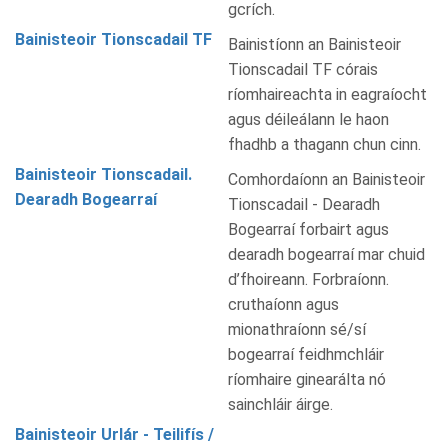
gcrích.
Bainisteoir Tionscadail TF
Bainistíonn an Bainisteoir
Tionscadail TF córais
ríomhaireachta in eagraíocht
agus déileálann le haon
fhadhb a thagann chun cinn.
Bainisteoir Tionscadail.
Comhordaíonn an Bainisteoir
Dearadh Bogearraí
Tionscadail - Dearadh
Bogearraí forbairt agus
dearadh bogearraí mar chuid
d’fhoireann. Forbraíonn.
cruthaíonn agus
mionathraíonn sé/sí
bogearraí feidhmchláir
ríomhaire ginearálta nó
sainchláir áirge.
Bainisteoir Urlár - Teilifís /