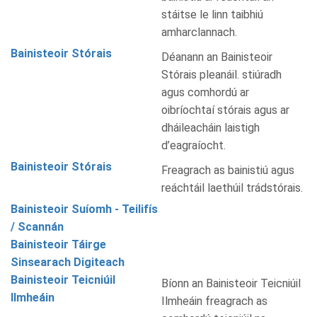
stáitse le linn taibhiú
amharclannach.
Bainisteoir Stórais
Déanann an Bainisteoir
Stórais pleanáil. stiúradh
agus comhordú ar
oibríochtaí stórais agus ar
dháileacháin laistigh
d’eagraíocht.
Bainisteoir Stórais
Freagrach as bainistiú agus
reáchtáil laethúil trádstórais.
Bainisteoir Suíomh - Teilifís
/ Scannán
Bainisteoir Táirge
Sinsearach Digiteach
Bainisteoir Teicniúil
Bíonn an Bainisteoir Teicniúil
Ilmheáin
Ilmheáin freagrach as