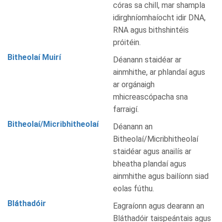
córas sa chill, mar shampla
idirghníomhaíocht idir DNA,
RNA agus bithshintéis
próitéin.
Bitheolaí Muirí
Déanann staidéar ar
ainmhithe, ar phlandaí agus
ar orgánaigh
mhicreascópacha sna
farraigí.
Bitheolaí/Micribhitheolaí
Déanann an
Bitheolaí/Micribhitheolaí
staidéar agus anailís ar
bheatha plandaí agus
ainmhithe agus bailíonn siad
eolas fúthu.
Bláthadóir
Eagraíonn agus dearann an
Bláthadóir taispeántais agus