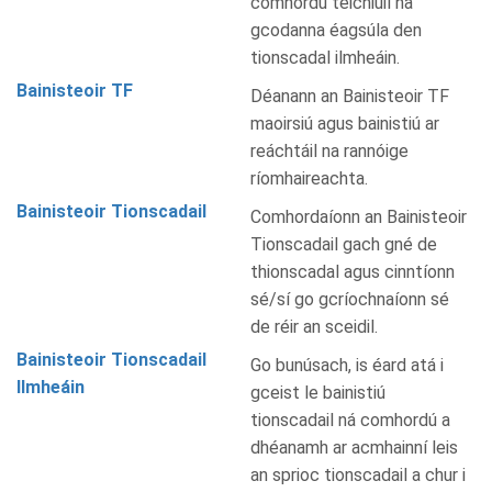
comhordú teicniúil na
gcodanna éagsúla den
tionscadal ilmheáin.
Bainisteoir TF
Déanann an Bainisteoir TF
maoirsiú agus bainistiú ar
reáchtáil na rannóige
ríomhaireachta.
Bainisteoir Tionscadail
Comhordaíonn an Bainisteoir
Tionscadail gach gné de
thionscadal agus cinntíonn
sé/sí go gcríochnaíonn sé
de réir an sceidil.
Bainisteoir Tionscadail
Go bunúsach, is éard atá i
Ilmheáin
gceist le bainistiú
tionscadail ná comhordú a
dhéanamh ar acmhainní leis
an sprioc tionscadail a chur i