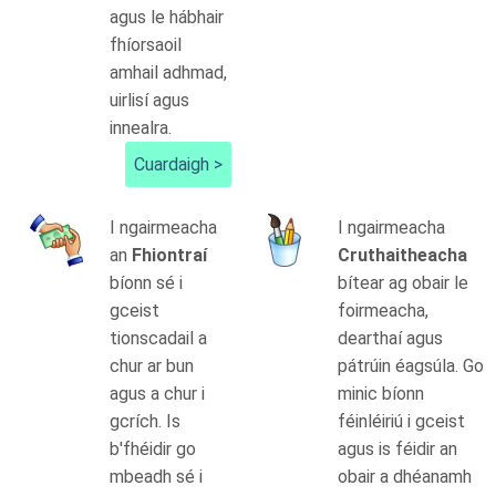
agus le hábhair
fhíorsaoil
amhail adhmad,
uirlisí agus
innealra.
Cuardaigh >
I ngairmeacha
I ngairmeacha
an
Fhiontraí
Cruthaitheacha
bíonn sé i
bítear ag obair le
gceist
foirmeacha,
tionscadail a
dearthaí agus
chur ar bun
pátrúin éagsúla. Go
agus a chur i
minic bíonn
gcrích. Is
féinléiriú i gceist
b'fhéidir go
agus is féidir an
mbeadh sé i
obair a dhéanamh