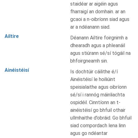
staidéar ar aigéin agus
fharraigí an domhain. ar an
gcaoi a n-oibríonn siad agus
ar a ndéanann siad.
Ailtire
Déanann Ailtire foirgnimh a
dhearadh agus a phleanáil
agus stiúrann sé/sí tógáil na
bhfoirgneamh sin.
Ainéistéisí
Is dochtúir cáilithe é/í
Ainéistéisí le hoiliúint
speisialaithe agus oibríonn
sé/sí i rannóg máinliachta
ospidéil. Cinntíonn an t-
ainéistéisí go bhfuil othair
ullmhaithe d’obráid. Go bhfuil
siad compordach lena linn
agus go ndéantar