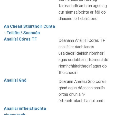
taifeadadh amhrán agus ag
cur siamsaíochta ar fáil do
dhaoine le taibhiú beo.
An Chéad Stiúrthóir Cúnta
- Teilifís / Scannán
Anailísí Córas TF
Déanann Anailísí Córas TF
anailís ar riachtanais
úsáideoirí deiridh ríomhairí
agus scríobhann tuairiscí do
ríomhchláraitheoirí agus do
theicneoirí.
Anailísí Gnó
Dearann Anailísí Gnó córais
ghnó agus déanann anailís
orthu chun a n-
éifeachtúlacht a optamú.
Anailísí infheistíochta
sinsearach