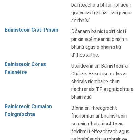
bainteacha a bhfuil ról acu i
gceannach ábhar. táirgí agus
seirbhísí.
Bainisteoir Cistí Pinsin
Déanann bainisteoirí cistí
pinsin scéimeanna pinsin a
bhunú agus a bhainistiú
d’fhostaithe.
Bainisteoir Córas
Úsáideann an Bainisteoir ar
Faisnéise
Chórais Faisnéise eolas ar
chórais ríomhaire chun
riachtanais TF eagraíochta a
bhainistiú.
Bainisteoir Cumainn
Bíonn an fhreagracht
Foirgníochta
fhoriomlán ar bhainisteoirí
cumainn foirgníochta as
feidhmiú éifeachtach agus
as brabúsacht a mbrainse