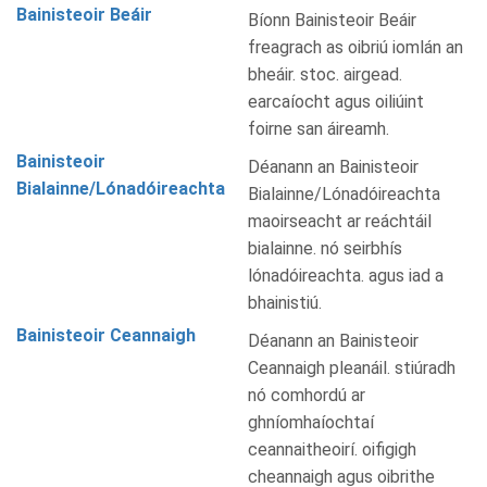
Bainisteoir Beáir
Bíonn Bainisteoir Beáir
freagrach as oibriú iomlán an
bheáir. stoc. airgead.
earcaíocht agus oiliúint
foirne san áireamh.
Bainisteoir
Déanann an Bainisteoir
Bialainne/Lónadóireachta
Bialainne/Lónadóireachta
maoirseacht ar reáchtáil
bialainne. nó seirbhís
lónadóireachta. agus iad a
bhainistiú.
Bainisteoir Ceannaigh
Déanann an Bainisteoir
Ceannaigh pleanáil. stiúradh
nó comhordú ar
ghníomhaíochtaí
ceannaitheoirí. oifigigh
cheannaigh agus oibrithe