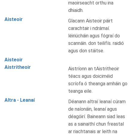
maoirseacht orthu ina
dhiaidh.
Aisteoir
Glacann Aisteoir páirt
carachtair i ndrámaí.
léiriúcháin agus fógraí do
scannáin. don teilifís. raidió
agus don stáitse.
Aisteoir
Aistritheoir
Aistríonn an tAistritheoir
téacs agus doiciméid
scríofa ó theanga amháin go
teanga eile.
Altra - Leanaí
Déanann altraí leanaí cúram
de naíonáin, leanaí agus
déagóirí. Baineann siad leas
as a sainaithí chun freastal
ar riachtanais ar leith na