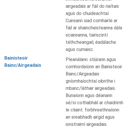
airgeadais ar fáil do rialtais
agus do chuideachtaí.
Cuireann siad comhairle ar
fáil ar shaincheisteanna dála
scaireanna, tairiscintí
táthcheangail, éadálacha
agus cumaisc.
Bainisteoir
Pleanálann. stiúrann agus
Bainc/Airgeadais
comhordaíonn an Bainisteoir
Bainc/Airgeadais
gníomhaíochtaí oibrithe i
mbanc/láthair airgeadais.
Bunaíonn agus déanann
sé/sí cothabháil ar chaidrimh
le cliaint. forbhreathnaíonn
an sreabhadh airgid agus
ionstraimí airgeadais.