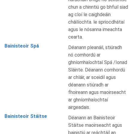
chun a chinntiú go bhfuil siad
ag cloí le caighdeáin
cháilíochta. le spriocdhátaí
agus le nósanna imeachta
cearta.
Bainisteoir Spá
Déanann pleanáil, stiúradh
nó comhordú ar
ghníomhaíochtaí Spá /Ionad
Sláinte. Déanann comhordú
ar chláir, ar sceidil agus
déanann stiúradh ar
fhoireann agus maoirseacht
ar ghníomhaíochtaí
airgeadais.
Bainisteoir Stáitse
Déanann an Bainisteoir
Stáitse maoirseacht agus
bainistiú ar reáchtáil an