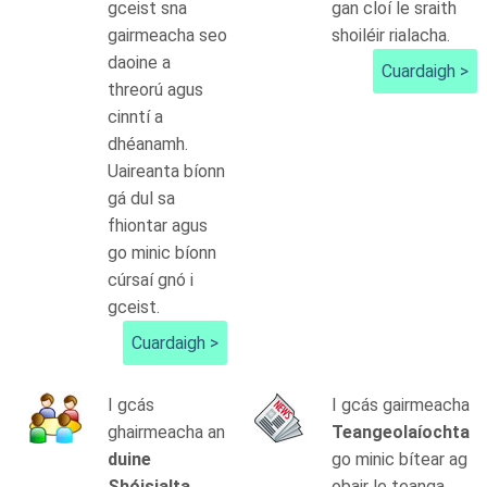
gceist sna
gan cloí le sraith
gairmeacha seo
shoiléir rialacha.
daoine a
Cuardaigh >
threorú agus
cinntí a
dhéanamh.
Uaireanta bíonn
gá dul sa
fhiontar agus
go minic bíonn
cúrsaí gnó i
gceist.
Cuardaigh >
I gcás
I gcás gairmeacha
ghairmeacha an
Teangeolaíochta
duine
go minic bítear ag
Shóisialta
obair le teanga