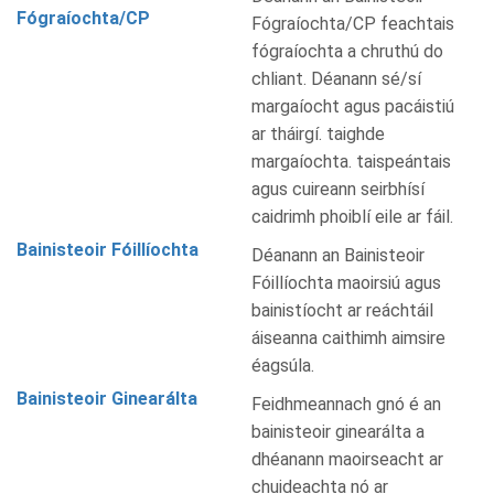
Fógraíochta/CP
Fógraíochta/CP feachtais
fógraíochta a chruthú do
chliant. Déanann sé/sí
margaíocht agus pacáistiú
ar tháirgí. taighde
margaíochta. taispeántais
agus cuireann seirbhísí
caidrimh phoiblí eile ar fáil.
Bainisteoir Fóillíochta
Déanann an Bainisteoir
Fóillíochta maoirsiú agus
bainistíocht ar reáchtáil
áiseanna caithimh aimsire
éagsúla.
Bainisteoir Ginearálta
Feidhmeannach gnó é an
bainisteoir ginearálta a
dhéanann maoirseacht ar
chuideachta nó ar