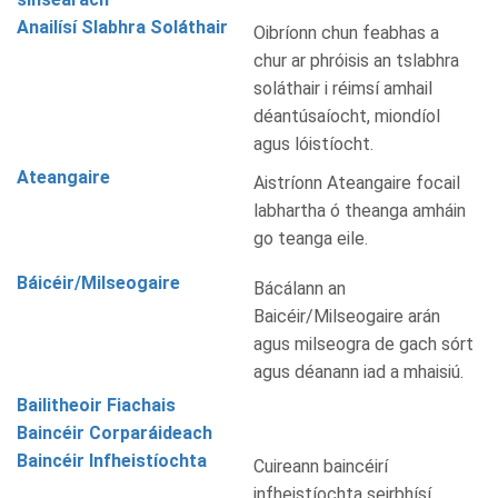
Anailísí Slabhra Soláthair
Oibríonn chun feabhas a
chur ar phróisis an tslabhra
soláthair i réimsí amhail
déantúsaíocht, miondíol
agus lóistíocht.
Ateangaire
Aistríonn Ateangaire focail
labhartha ó theanga amháin
go teanga eile.
Báicéir/Milseogaire
Bácálann an
Baicéir/Milseogaire arán
agus milseogra de gach sórt
agus déanann iad a mhaisiú.
Bailitheoir Fiachais
Baincéir Corparáideach
Baincéir Infheistíochta
Cuireann baincéirí
infheistíochta seirbhísí