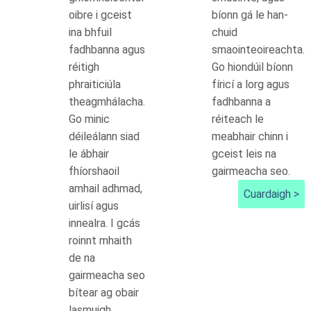
oibre i gceist
bíonn gá le han-
ina bhfuil
chuid
fadhbanna agus
smaointeoireachta.
réitigh
Go hiondúil bíonn
phraiticiúla
fíricí a lorg agus
theagmhálacha.
fadhbanna a
Go minic
réiteach le
déileálann siad
meabhair chinn i
le ábhair
gceist leis na
fhíorshaoil
gairmeacha seo.
amhail adhmad,
Cuardaigh >
uirlisí agus
innealra. I gcás
roinnt mhaith
de na
gairmeacha seo
bítear ag obair
lasmuigh.