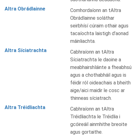
Altra Obrádlainne
Comhordaíonn an tAltra
Obrádlainne soláthar
seirbhísí cúraim othair agus
tacaíochta laistigh d’aonad
máinliachta.
Altra Síciatrachta
Cabhraíonn an tAltra
Síciatrachta le daoine a
meabhairshláinte a fheabhsú
agus a chothabháil agus is
féidir ról oideachais a bheith
aige/aici maidir le cosc ar
thinneas síciatrach.
Altra Tréidliachta
Cabhraíonn an tAltra
Tréidliachta le Tréidlia i
gcóireáil ainmhithe breoite
agus gortaithe.