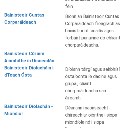
féin.
Bainisteoir Cuntas
Bíonn an Bainisteoir Cuntas
Corparáideach
Corparáideach freagrach as
bainistíocht. anailís agus
forbairt punainne do chliaint
chorparáideacha.
Bainisteoir Cúraim
Ainmhithe in Uisceadán
Bainisteoir Díolacháin i
Díolann táirgí agus seirbhísí
dTeach Ósta
óstaíochta le daoine agus
grúpaí, cliaint
chorparáideacha san
áireamh.
Bainisteoir Díolachán -
Déanann maoirseacht
Miondíol
dhíreach ar oibrithe i siopa
miondíola nó i siopa