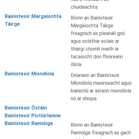
chuideachta.
Bainisteoir Margaíochta
Bíonn an Bainisteoir
Táirge
Margaíochta Táirge
freagrach as pleanáil gnó
agus soláthar eolais ar
tháirgí chomh maith le
tacaíocht don fhoireann
díola.
Bainisteoir Miondíola
Déanann an Bainisteoir
Miondíola maoirseacht agus
bainistiú ar asraon miondíola
nó ar shiopa.
Bainisteoir Óstáin
Bainisteoir Pictiúrlainne
Bainisteoir Rannóige
Bíonn an Bainisteoir
Rannóige freagrach as gach