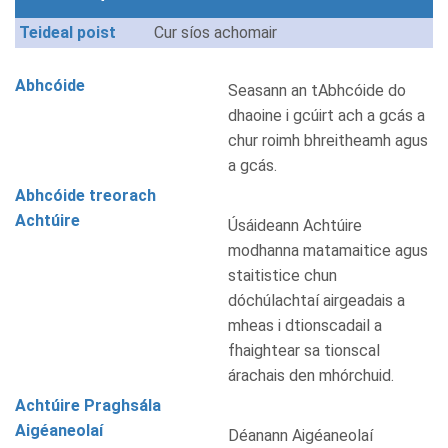
Teideal poist
Cur síos achomair
Abhcóide
Seasann an tAbhcóide do
dhaoine i gcúirt ach a gcás a
chur roimh bhreitheamh agus
a gcás.
Abhcóide treorach
Achtúire
Úsáideann Achtúire
modhanna matamaitice agus
staitistice chun
dóchúlachtaí airgeadais a
mheas i dtionscadail a
fhaightear sa tionscal
árachais den mhórchuid.
Achtúire Praghsála
Aigéaneolaí
Déanann Aigéaneolaí