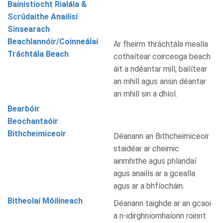
Bainistíocht Rialála &
Scrúdaithe Anailísí
Sinsearach
Beachlannóir/Coinneálaí
Ar fheirm thráchtála mealla
Tráchtála Beach
cothaítear coirceoga beach
áit a ndéantar mill, bailítear
an mhill agus ansin déantar
an mhill sin a dhíol.
Bearbóir
Beochantaóir
Bithcheimiceoir
Déanann an Bithcheimiceoir
staidéar ar cheimic
ainmhithe agus phlandaí
agus anailís ar a gcealla
agus ar a bhfíocháin.
Bitheolaí Móilíneach
Déanann taighde ar an gcaoi
a n-idirghníomhaíonn roinnt