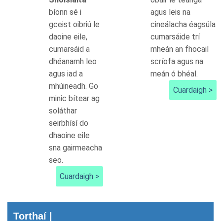
bíonn sé i
agus leis na
gceist oibriú le
cineálacha éagsúla
daoine eile,
cumarsáide trí
cumarsáid a
mheán an fhocail
dhéanamh leo
scríofa agus na
agus iad a
meán ó bhéal.
mhúineadh. Go
Cuardaigh >
minic bítear ag
soláthar
seirbhísí do
dhaoine eile
sna gairmeacha
seo.
Cuardaigh >
Torthaí |