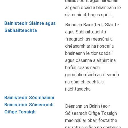
bainistíocht agus riarachán
ar gach ócáid a bhaineann le
siamsaíocht agus spórt.
Bainisteoir Sláinte agus
Bíonn an Bainisteoir Sláinte
Sábháilteachta
agus Sábháilteachta
freagrach as measúnú a
dhéanamh ar na rioscaí a
bhaineann le tionscadail
agus cásanna a aithint ina
bhfuil seans nach
gcomhlíonfaidh an dearadh
na cóid chleachtais
riachtanacha.
Bainisteoir Sócmhainní
Bainisteoir Sóisearach
Déanann an Bainisteoir
Oifige Tosaigh
Sóisearach Oifige Tosaigh
maoirsiú ar obair fostaithe
riaracháin oifige nó seirbhíse