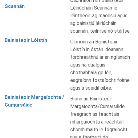
Cabhraíonn an Bainisteoir
Scannán
Léiriúcháin Scannán le
léiritheoir. ag maoirsiú agus
ag bainistiú léiriúcháin
scannán. teilifíse nó stáitse.
Bainisteoir Lóistín
Oibríonn an Bainisteoir
Lóistín in óstán. déanann
forbhreathnú ar an nglanadh
agus na dualgais
chothabhála go léir,
eagraíonn fostaíocht foirne
agus a sceidil oibre.
Bainisteoir Margaíochta /
Bíonn an Bainisteoir
Cumarsáide
Margaíochta/Cumarsáide
freagrach as feachtais
mhargaíochta a reáchtáil
chomh maith le fógraíocht
nua a fhorbairt do