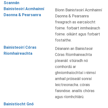
Scannán
Bainisteoirí Acmhainní
Bíonn Bainisteoirí Acmhainní
Daonna & Pearsanra
Daonna & Pearsanra
freagrach as earcaíocht
foirne. forbairt inmheánach
foirne. oiliúint agus forbairt
fostaithe.
Bainisteoirí Córas
Déanann an Bainisteoir
Ríomhaireachta
Córas Ríomhaireachta
pleanáil. stiúradh nó
comhordú ar
ghníomhaíochtaí i réimsí
amhail próiseáil sonraí
leictreonacha. córais
faisnéise. anailís chóras
agus ríomhchlárú.
Bainistíocht Gnó