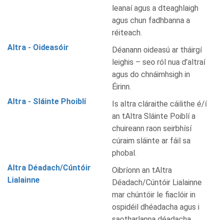
leanaí agus a dteaghlaigh
agus chun fadhbanna a
réiteach.
Altra - Oideasóir
Déanann oideasú ar tháirgí
leighis – seo ról nua d’altraí
agus do chnáimhsigh in
Éirinn.
Altra - Sláinte Phoiblí
Is altra cláraithe cáilithe é/í
an tAltra Sláinte Poiblí a
chuireann raon seirbhísí
cúraim sláinte ar fáil sa
phobal.
Altra Déadach/Cúntóir
Oibríonn an tAltra
Lialainne
Déadach/Cúntóir Lialainne
mar chúntóir le fiaclóir in
ospidéil dhéadacha agus i
saotharlanna déadacha.