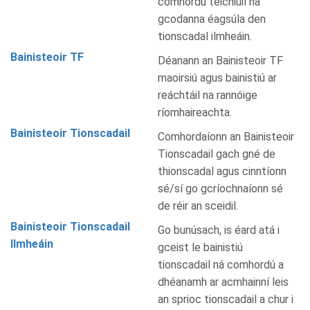
comhordú teicniúil na
gcodanna éagsúla den
tionscadal ilmheáin.
Bainisteoir TF
Déanann an Bainisteoir TF
maoirsiú agus bainistiú ar
reáchtáil na rannóige
ríomhaireachta.
Bainisteoir Tionscadail
Comhordaíonn an Bainisteoir
Tionscadail gach gné de
thionscadal agus cinntíonn
sé/sí go gcríochnaíonn sé
de réir an sceidil.
Bainisteoir Tionscadail
Go bunúsach, is éard atá i
Ilmheáin
gceist le bainistiú
tionscadail ná comhordú a
dhéanamh ar acmhainní leis
an sprioc tionscadail a chur i