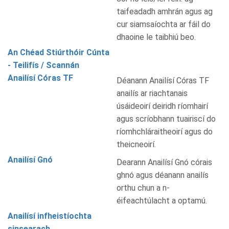
taifeadadh amhrán agus ag
cur siamsaíochta ar fáil do
dhaoine le taibhiú beo.
An Chéad Stiúrthóir Cúnta
- Teilifís / Scannán
Anailísí Córas TF
Déanann Anailísí Córas TF
anailís ar riachtanais
úsáideoirí deiridh ríomhairí
agus scríobhann tuairiscí do
ríomhchláraitheoirí agus do
theicneoirí.
Anailísí Gnó
Dearann Anailísí Gnó córais
ghnó agus déanann anailís
orthu chun a n-
éifeachtúlacht a optamú.
Anailísí infheistíochta
sinsearach