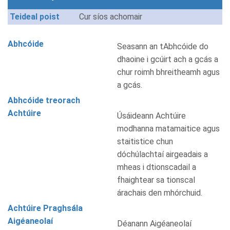
Teideal poist
Cur síos achomair
Abhcóide
Seasann an tAbhcóide do
dhaoine i gcúirt ach a gcás a
chur roimh bhreitheamh agus
a gcás.
Abhcóide treorach
Achtúire
Úsáideann Achtúire
modhanna matamaitice agus
staitistice chun
dóchúlachtaí airgeadais a
mheas i dtionscadail a
fhaightear sa tionscal
árachais den mhórchuid.
Achtúire Praghsála
Aigéaneolaí
Déanann Aigéaneolaí