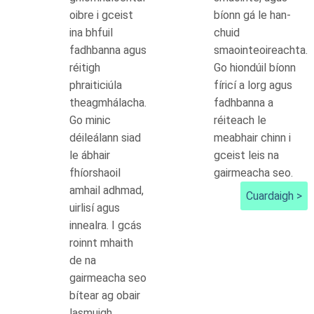
oibre i gceist
bíonn gá le han-
ina bhfuil
chuid
fadhbanna agus
smaointeoireachta.
réitigh
Go hiondúil bíonn
phraiticiúla
fíricí a lorg agus
theagmhálacha.
fadhbanna a
Go minic
réiteach le
déileálann siad
meabhair chinn i
le ábhair
gceist leis na
fhíorshaoil
gairmeacha seo.
amhail adhmad,
Cuardaigh >
uirlisí agus
innealra. I gcás
roinnt mhaith
de na
gairmeacha seo
bítear ag obair
lasmuigh.