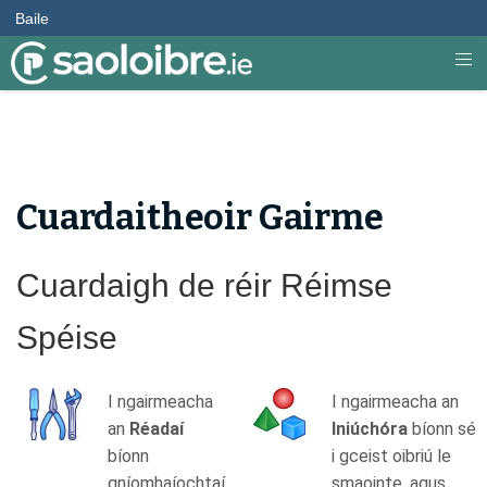
Baile
Cuardaitheoir Gairme
Cuardaigh de réir Réimse
Spéise
I ngairmeacha
I ngairmeacha an
an
Réadaí
Iniúchóra
bíonn sé
bíonn
i gceist oibriú le
gníomhaíochtaí
smaointe, agus