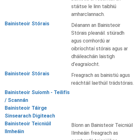
stáitse le linn taibhiú
amharclannach.
Bainisteoir Stórais
Déanann an Bainisteoir
Stórais pleanáil. stiúradh
agus comhordú ar
oibríochtaí stórais agus ar
dháileacháin laistigh
d’eagraíocht.
Bainisteoir Stórais
Freagrach as bainistiú agus
reáchtáil laethúil trádstórais.
Bainisteoir Suíomh - Teilifís
/ Scannán
Bainisteoir Táirge
Sinsearach Digiteach
Bainisteoir Teicniúil
Bíonn an Bainisteoir Teicniúil
Ilmheáin
Ilmheáin freagrach as