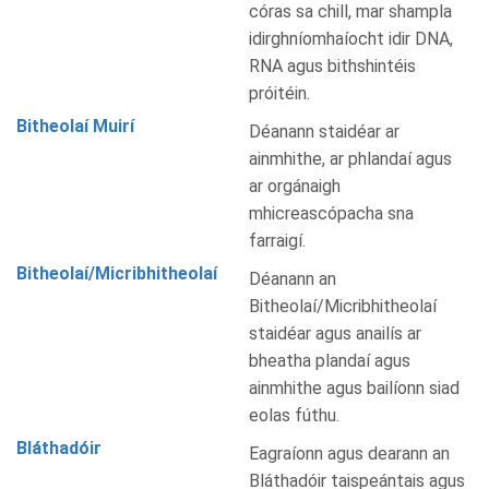
córas sa chill, mar shampla
idirghníomhaíocht idir DNA,
RNA agus bithshintéis
próitéin.
Bitheolaí Muirí
Déanann staidéar ar
ainmhithe, ar phlandaí agus
ar orgánaigh
mhicreascópacha sna
farraigí.
Bitheolaí/Micribhitheolaí
Déanann an
Bitheolaí/Micribhitheolaí
staidéar agus anailís ar
bheatha plandaí agus
ainmhithe agus bailíonn siad
eolas fúthu.
Bláthadóir
Eagraíonn agus dearann an
Bláthadóir taispeántais agus