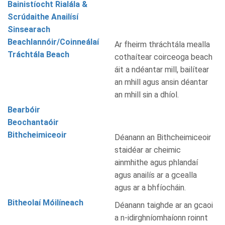
Bainistíocht Rialála &
Scrúdaithe Anailísí
Sinsearach
Beachlannóir/Coinneálaí
Ar fheirm thráchtála mealla
Tráchtála Beach
cothaítear coirceoga beach
áit a ndéantar mill, bailítear
an mhill agus ansin déantar
an mhill sin a dhíol.
Bearbóir
Beochantaóir
Bithcheimiceoir
Déanann an Bithcheimiceoir
staidéar ar cheimic
ainmhithe agus phlandaí
agus anailís ar a gcealla
agus ar a bhfíocháin.
Bitheolaí Móilíneach
Déanann taighde ar an gcaoi
a n-idirghníomhaíonn roinnt