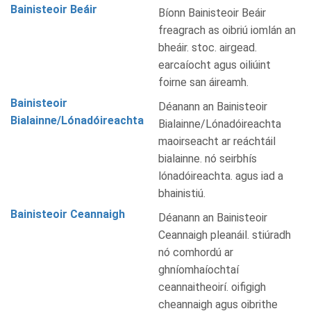
Bainisteoir Beáir
Bíonn Bainisteoir Beáir
freagrach as oibriú iomlán an
bheáir. stoc. airgead.
earcaíocht agus oiliúint
foirne san áireamh.
Bainisteoir
Déanann an Bainisteoir
Bialainne/Lónadóireachta
Bialainne/Lónadóireachta
maoirseacht ar reáchtáil
bialainne. nó seirbhís
lónadóireachta. agus iad a
bhainistiú.
Bainisteoir Ceannaigh
Déanann an Bainisteoir
Ceannaigh pleanáil. stiúradh
nó comhordú ar
ghníomhaíochtaí
ceannaitheoirí. oifigigh
cheannaigh agus oibrithe