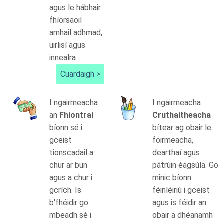
agus le hábhair
fhíorsaoil
amhail adhmad,
uirlisí agus
innealra.
Cuardaigh >
I ngairmeacha
I ngairmeacha
an
Fhiontraí
Cruthaitheacha
bíonn sé i
bítear ag obair le
gceist
foirmeacha,
tionscadail a
dearthaí agus
chur ar bun
pátrúin éagsúla. Go
agus a chur i
minic bíonn
gcrích. Is
féinléiriú i gceist
b'fhéidir go
agus is féidir an
mbeadh sé i
obair a dhéanamh