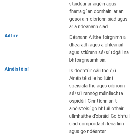
staidéar ar aigéin agus
fharraigí an domhain. ar an
gcaoi a n-oibríonn siad agus
ar a ndéanann siad.
Ailtire
Déanann Ailtire foirgnimh a
dhearadh agus a phleanáil
agus stiúrann sé/sí tógáil na
bhfoirgneamh sin.
Ainéistéisí
Is dochtúir cáilithe é/í
Ainéistéisí le hoiliúint
speisialaithe agus oibríonn
sé/sí i rannóg máinliachta
ospidéil. Cinntíonn an t-
ainéistéisí go bhfuil othair
ullmhaithe d’obráid. Go bhfuil
siad compordach lena linn
agus go ndéantar