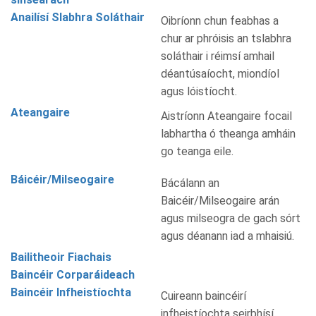
Anailísí Slabhra Soláthair
Oibríonn chun feabhas a
chur ar phróisis an tslabhra
soláthair i réimsí amhail
déantúsaíocht, miondíol
agus lóistíocht.
Ateangaire
Aistríonn Ateangaire focail
labhartha ó theanga amháin
go teanga eile.
Báicéir/Milseogaire
Bácálann an
Baicéir/Milseogaire arán
agus milseogra de gach sórt
agus déanann iad a mhaisiú.
Bailitheoir Fiachais
Baincéir Corparáideach
Baincéir Infheistíochta
Cuireann baincéirí
infheistíochta seirbhísí