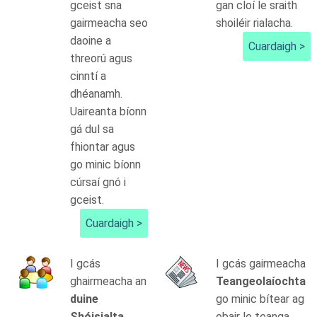
gceist sna
gan cloí le sraith
gairmeacha seo
shoiléir rialacha.
daoine a
Cuardaigh >
threorú agus
cinntí a
dhéanamh.
Uaireanta bíonn
gá dul sa
fhiontar agus
go minic bíonn
cúrsaí gnó i
gceist.
Cuardaigh >
I gcás
I gcás gairmeacha
ghairmeacha an
Teangeolaíochta
duine
go minic bítear ag
Shóisialta
obair le teanga