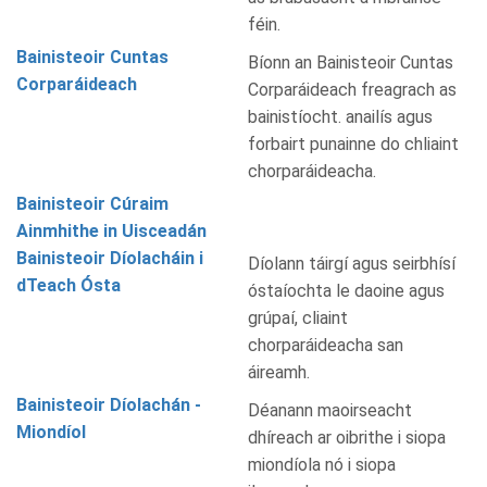
féin.
Bainisteoir Cuntas
Bíonn an Bainisteoir Cuntas
Corparáideach
Corparáideach freagrach as
bainistíocht. anailís agus
forbairt punainne do chliaint
chorparáideacha.
Bainisteoir Cúraim
Ainmhithe in Uisceadán
Bainisteoir Díolacháin i
Díolann táirgí agus seirbhísí
dTeach Ósta
óstaíochta le daoine agus
grúpaí, cliaint
chorparáideacha san
áireamh.
Bainisteoir Díolachán -
Déanann maoirseacht
Miondíol
dhíreach ar oibrithe i siopa
miondíola nó i siopa