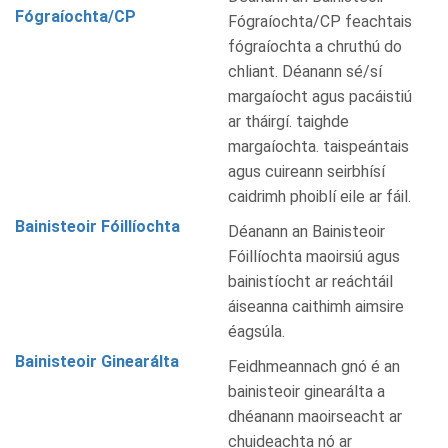
Fógraíochta/CP
Fógraíochta/CP feachtais
fógraíochta a chruthú do
chliant. Déanann sé/sí
margaíocht agus pacáistiú
ar tháirgí. taighde
margaíochta. taispeántais
agus cuireann seirbhísí
caidrimh phoiblí eile ar fáil.
Bainisteoir Fóillíochta
Déanann an Bainisteoir
Fóillíochta maoirsiú agus
bainistíocht ar reáchtáil
áiseanna caithimh aimsire
éagsúla.
Bainisteoir Ginearálta
Feidhmeannach gnó é an
bainisteoir ginearálta a
dhéanann maoirseacht ar
chuideachta nó ar