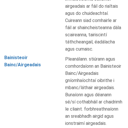
airgeadais ar fáil do rialtais
agus do chuideachtaí.
Cuireann siad comhairle ar
fáil ar shaincheisteanna dála
scaireanna, tairiscintí
táthcheangail, éadálacha
agus cumaisc.
Bainisteoir
Pleanálann. stiúrann agus
Bainc/Airgeadais
comhordaíonn an Bainisteoir
Bainc/Airgeadais
gníomhaíochtaí oibrithe i
mbanc/láthair airgeadais.
Bunaíonn agus déanann
sé/sí cothabháil ar chaidrimh
le cliaint. forbhreathnaíonn
an sreabhadh airgid agus
ionstraimí airgeadais.