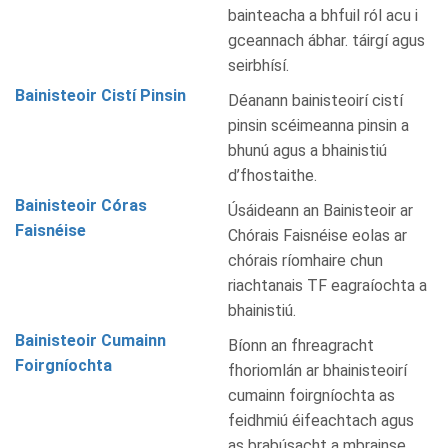
bainteacha a bhfuil ról acu i
gceannach ábhar. táirgí agus
seirbhísí.
Bainisteoir Cistí Pinsin
Déanann bainisteoirí cistí
pinsin scéimeanna pinsin a
bhunú agus a bhainistiú
d’fhostaithe.
Bainisteoir Córas
Úsáideann an Bainisteoir ar
Faisnéise
Chórais Faisnéise eolas ar
chórais ríomhaire chun
riachtanais TF eagraíochta a
bhainistiú.
Bainisteoir Cumainn
Bíonn an fhreagracht
Foirgníochta
fhoriomlán ar bhainisteoirí
cumainn foirgníochta as
feidhmiú éifeachtach agus
as brabúsacht a mbrainse