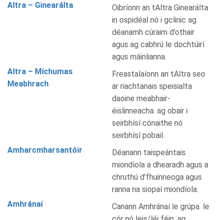
Altra – Ginearálta
Oibríonn an tAltra Ginearálta
in ospidéal nó i gclinic ag
déanamh cúraim d’othair
agus ag cabhrú le dochtúirí
agus máinlianna.
Altra – Míchumas
Freastalaíonn an tAltra seo
Meabhrach
ar riachtanais speisialta
daoine meabhair-
éislinneacha. ag obair i
seirbhísí cónaithe nó
seirbhísí pobail.
Amharcmharsantóir
Déanann taispeántais
miondíola a dhearadh agus a
chruthú d’fhuinneoga agus
ranna na siopaí miondíola.
Amhránaí
Canann Amhránaí le grúpa. le
cór nó leis/léi féin. ag