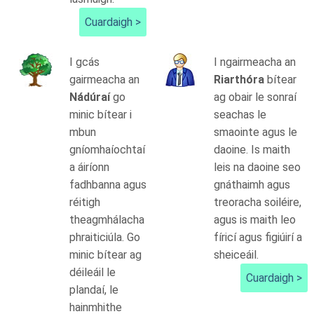
Cuardaigh >
I gcás
I ngairmeacha an
gairmeacha an
Riarthóra
bítear
Nádúraí
go
ag obair le sonraí
minic bítear i
seachas le
mbun
smaointe agus le
gníomhaíochtaí
daoine. Is maith
a áiríonn
leis na daoine seo
fadhbanna agus
gnáthaimh agus
réitigh
treoracha soiléire,
theagmhálacha
agus is maith leo
phraiticiúla. Go
fíricí agus figiúirí a
minic bítear ag
sheiceáil.
déileáil le
Cuardaigh >
plandaí, le
hainmhithe