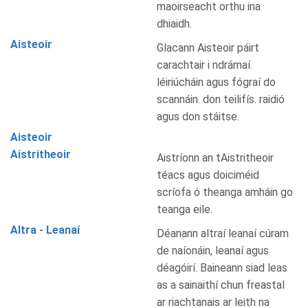
maoirseacht orthu ina
dhiaidh.
Aisteoir
Glacann Aisteoir páirt
carachtair i ndrámaí.
léiriúcháin agus fógraí do
scannáin. don teilifís. raidió
agus don stáitse.
Aisteoir
Aistritheoir
Aistríonn an tAistritheoir
téacs agus doiciméid
scríofa ó theanga amháin go
teanga eile.
Altra - Leanaí
Déanann altraí leanaí cúram
de naíonáin, leanaí agus
déagóirí. Baineann siad leas
as a sainaithí chun freastal
ar riachtanais ar leith na