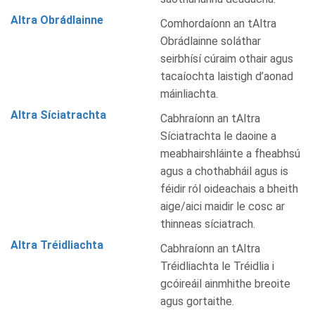
Altra Obrádlainne
Comhordaíonn an tAltra
Obrádlainne soláthar
seirbhísí cúraim othair agus
tacaíochta laistigh d’aonad
máinliachta.
Altra Síciatrachta
Cabhraíonn an tAltra
Síciatrachta le daoine a
meabhairshláinte a fheabhsú
agus a chothabháil agus is
féidir ról oideachais a bheith
aige/aici maidir le cosc ar
thinneas síciatrach.
Altra Tréidliachta
Cabhraíonn an tAltra
Tréidliachta le Tréidlia i
gcóireáil ainmhithe breoite
agus gortaithe.