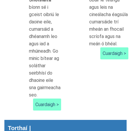
bíonn sé i
agus leis na
gceist oibriú le
cineálacha éagsúla
daoine eile,
cumarsáide trí
cumarsáid a
mheán an fhocail
dhéanamh leo
scríofa agus na
agus iad a
meán ó bhéal.
mhúineadh. Go
Cuardaigh >
minic bítear ag
soláthar
seirbhísí do
dhaoine eile
sna gairmeacha
seo.
Cuardaigh >
Torthaí |