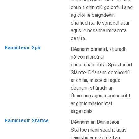
chun a chinntiú go bhfuil siad
ag cloí le caighdeáin
cháilíochta. le spriocdhátaí
agus le nósanna imeachta
cearta.
Bainisteoir Spá
Déanann pleanáil, stiúradh
nó comhordú ar
ghníomhaíochtaí Spá /Ionad
Sláinte. Déanann comhordú
ar chláir, ar sceidil agus
déanann stiúradh ar
fhoireann agus maoirseacht
ar ghníomhaíochtaí
airgeadais.
Bainisteoir Stáitse
Déanann an Bainisteoir
Stáitse maoirseacht agus
bainistiú ar reáchtáil an