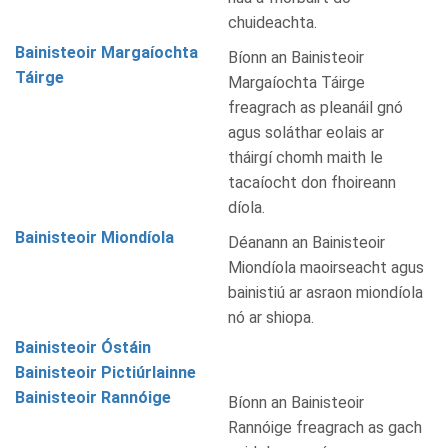
chuideachta.
Bainisteoir Margaíochta
Bíonn an Bainisteoir
Táirge
Margaíochta Táirge
freagrach as pleanáil gnó
agus soláthar eolais ar
tháirgí chomh maith le
tacaíocht don fhoireann
díola.
Bainisteoir Miondíola
Déanann an Bainisteoir
Miondíola maoirseacht agus
bainistiú ar asraon miondíola
nó ar shiopa.
Bainisteoir Óstáin
Bainisteoir Pictiúrlainne
Bainisteoir Rannóige
Bíonn an Bainisteoir
Rannóige freagrach as gach