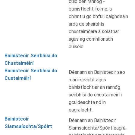
cuid den rannóg -
bainistíocht foirne. a
chinntiú go bhfuil caighdeáin
arda de sheirbhís
chustaiméara á soláthar
agus ag comhlíonadh
buiséid.
Bainisteoir Seirbhísí do
Chustaiméirí
Bainisteoir Seirbhísí do
Déanann an Bainisteoir seo
Custaiméirí
maoirseacht agus
bainistíocht ar an rannóg
seirbhísí do chustaiméirí i
gcuideachta nó in
eagraíocht.
Bainisteoir
Déanann an Bainisteoir
Siamsaíochta/Spóirt
Siamsaíochta/Spóirt eagrú.