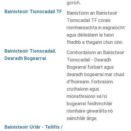
gcrích.
Bainisteoir Tionscadail TF
Bainistíonn an Bainisteoir
Tionscadail TF córais
ríomhaireachta in eagraíocht
agus déileálann le haon
fhadhb a thagann chun cinn.
Bainisteoir Tionscadail.
Comhordaíonn an Bainisteoir
Dearadh Bogearraí
Tionscadail - Dearadh
Bogearraí forbairt agus
dearadh bogearraí mar chuid
d’fhoireann. Forbraíonn.
cruthaíonn agus
mionathraíonn sé/sí
bogearraí feidhmchláir
ríomhaire ginearálta nó
sainchláir áirge.
Bainisteoir Urlár - Teilifís /