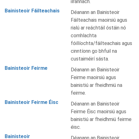
ilrannach.
Bainisteoir Fáilteachais
Déanann an Bainisteoir
Fáilteachais maoirsiú agus
rialú ar reáchtáil óstáin nó
comhlachta
fóillíochta/fáilteachais agus
cinntíonn go bhfuil na
custaiméirí sásta.
Bainisteoir Feirme
Déanann an Bainisteoir
Feirme maoirsiú agus
bainistiú ar fheidhmiú na
feirme.
Bainisteoir Feirme Éisc
Déanann an Bainisteoir
Feirme Éisc maoirsiú agus
bainistiú ar fheidhmiú feirme
éisc.
Bainisteoir
Déanann an Bainisteoir